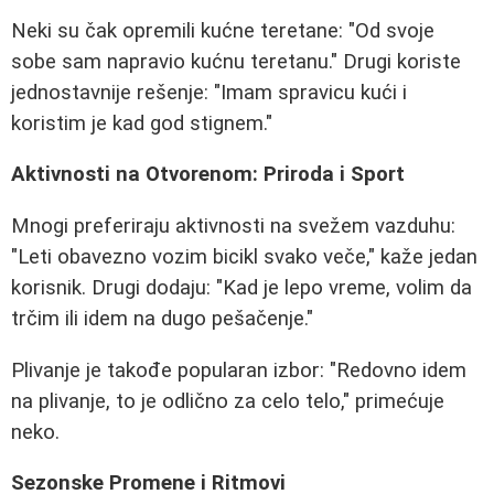
Neki su čak opremili kućne teretane: "Od svoje
sobe sam napravio kućnu teretanu." Drugi koriste
jednostavnije rešenje: "Imam spravicu kući i
koristim je kad god stignem."
Aktivnosti na Otvorenom: Priroda i Sport
Mnogi preferiraju aktivnosti na svežem vazduhu:
"Leti obavezno vozim bicikl svako veče," kaže jedan
korisnik. Drugi dodaju: "Kad je lepo vreme, volim da
trčim ili idem na dugo pešačenje."
Plivanje je takođe popularan izbor: "Redovno idem
na plivanje, to je odlično za celo telo," primećuje
neko.
Sezonske Promene i Ritmovi