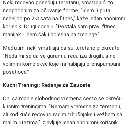
Neki redovno posećuju teretanu, smatrajući to
neophodnim za očuvanje forme. "Idem 3 puta
nedeljno po 2-3 sata na fitnes," kaže jedan anonimni
korisnik. Drugi dodaju: "Postala sam pravi fitnes
manijak - idem čak i bolesna na treninge."
Međutim, neki smatraju da su teretane prekrcate:
"Neda mi se da se guram u redu iza drugih, a ne
volim ni komplekse koje mi nabijaju prenapumpani
posetioce."
Kućni Treningi: Rešenje za Zauzete
Oni sa manje slobodnog vremena često se okreću
kućnim treningima. "Nemam vremena za teretanu,
ali kod kuće redovno radim trbušnjake i vežbam sa
malim utezima," izjavljuje jedan anonimni korisnik.