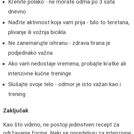
Krenite polako - ne morate odma po 3 sata
dnevno
Nađite aktivnost koja vam prija - bilo to teretana,
plivanje ili vožnja bicikla
Ne zanemarujte ishranu - zdrava hrana je
podjednako važna
Ako vam nedostaje vremena, probajte kratke ali
intenzivne kućne treninge
Slušajte svoje telo - odmor je isto važan kao i
trening
Zaključak
Kao što vidimo, ne postoji jedinstven recept za
održavanje forme. Neki se opredeljuju za intenzivne