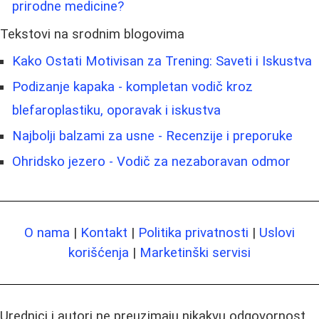
prirodne medicine?
Tekstovi na srodnim blogovima
Kako Ostati Motivisan za Trening: Saveti i Iskustva
Podizanje kapaka - kompletan vodič kroz
blefaroplastiku, oporavak i iskustva
Najbolji balzami za usne - Recenzije i preporuke
Ohridsko jezero - Vodič za nezaboravan odmor
O nama
|
Kontakt
|
Politika privatnosti
|
Uslovi
korišćenja
|
Marketinški servisi
Urednici i autori ne preuzimaju nikakvu odgovornost