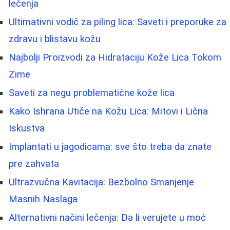
lečenja
Ultimativni vodič za piling lica: Saveti i preporuke za
zdravu i blistavu kožu
Najbolji Proizvodi za Hidrataciju Kože Lica Tokom
Zime
Saveti za negu problematične kože lica
Kako Ishrana Utiče na Kožu Lica: Mitovi i Lična
Iskustva
Implantati u jagodicama: sve što treba da znate
pre zahvata
Ultrazvučna Kavitacija: Bezbolno Smanjenje
Masnih Naslaga
Alternativni načini lečenja: Da li verujete u moć