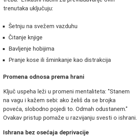
trenutaka uključuju:
Šetnju na svežem vazduhu
Čitanje knjige
Bavljenje hobijima
Pranje kose ili šminkanje kao distrakcija
Promena odnosa prema hrani
Ključ uspeha leži u promeni mentaliteta: "Stanem
na vagu i kažem sebi: ako želiš da se brojka
poveća, slobodno pojedi to. Odmah odustanem."
Ovakav pristup pomaže u razvijanju svesti o ishrani.
Ishrana bez osećaja deprivacije