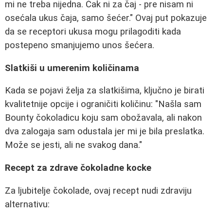
mi ne treba nijedna. Čak ni za čaj - pre nisam ni
osećala ukus čaja, samo šećer." Ovaj put pokazuje
da se receptori ukusa mogu prilagoditi kada
postepeno smanjujemo unos šećera.
Slatkiši u umerenim količinama
Kada se pojavi želja za slatkišima, ključno je birati
kvalitetnije opcije i ograničiti količinu: "Našla sam
Bounty čokoladicu koju sam obožavala, ali nakon
dva zalogaja sam odustala jer mi je bila preslatka.
Može se jesti, ali ne svakog dana."
Recept za zdrave čokoladne kocke
Za ljubitelje čokolade, ovaj recept nudi zdraviju
alternativu: