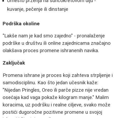
Umesto prženja na suncokretovom ulju -
kuvanje, pečenje ili dinstanje
Podrška okoline
"Lakše nam je kad smo zajedno" - pronalaženje
podrške u društvu ili online zajednicama značajno
olakšava proces promene ishranenih navika.
Zaključak
Promena ishrane je proces koji zahteva strpljenje i
samodisciplinu. Kao što jedan učesnik kaže:
"Nijedan Pringles, Oreo ili parče pizze nije vredan
osećaja kad vaga pokaže kilogram manje." Malim
koracima, uz podršku i realne ciljeve, svako može
postići dugoročne pozitivne promene u svojoj