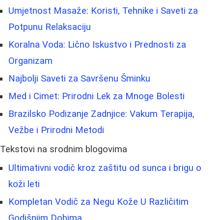
Umjetnost Masaže: Koristi, Tehnike i Saveti za
Potpunu Relaksaciju
Koralna Voda: Lično Iskustvo i Prednosti za
Organizam
Najbolji Saveti za Savršenu Šminku
Med i Cimet: Prirodni Lek za Mnoge Bolesti
Brazilsko Podizanje Zadnjice: Vakum Terapija,
Vežbe i Prirodni Metodi
Tekstovi na srodnim blogovima
Ultimativni vodič kroz zaštitu od sunca i brigu o
koži leti
Kompletan Vodič za Negu Kože U Različitim
Godišnjim Dobima