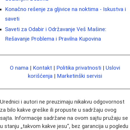
Konačno rešenje za gljivice na noktima - Iskustva i
saveti
Saveti za Odabir i Održavanje Veš Mašine:
Rešavanje Problema i Pravilna Kupovina
O nama
|
Kontakt
|
Politika privatnosti
|
Uslovi
korišćenja
|
Marketinški servisi
Urednici i autori ne preuzimaju nikakvu odgovornost
za bilo kakve greške ili propuste u sadržaju ovog
sajta. Informacije sadržane na ovom sajtu pružaju se
u stanju „takvom kakve jesu“, bez garancija u pogledu