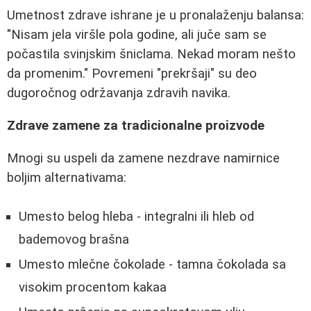
Umetnost zdrave ishrane je u pronalaženju balansa:
"Nisam jela viršle pola godine, ali juče sam se
počastila svinjskim šniclama. Nekad moram nešto
da promenim." Povremeni "prekršaji" su deo
dugoročnog održavanja zdravih navika.
Zdrave zamene za tradicionalne proizvode
Mnogi su uspeli da zamene nezdrave namirnice
boljim alternativama:
Umesto belog hleba - integralni ili hleb od
bademovog brašna
Umesto mlečne čokolade - tamna čokolada sa
visokim procentom kakaa