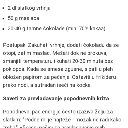
2 dl slatkog vrhnja
50 g maslaca
30-40 g tamne čokolade (min. 70% kakaa)
Postupak: Zakuhati vrhnje, dodati čokoladu da se
otopi, zatim maslac. Mešati dok ne prokuva,
smanjiti temperaturu i kuhati 20-30 minuta bez
poklopca. Kada se smesa zgusne, sipati u pleh
obložen papirom za pečenje. Ostaviti u frižideru
preko noći, a sutradan iseći na kocke.
Saveti za prevladavanje popodnevnih kriza
Popodnevni pad energije često izaziva želju za
slatkim: "Podne mi je najteže - mozak ne radi kako
treba." Efikasni načini za prevladavanje ovih