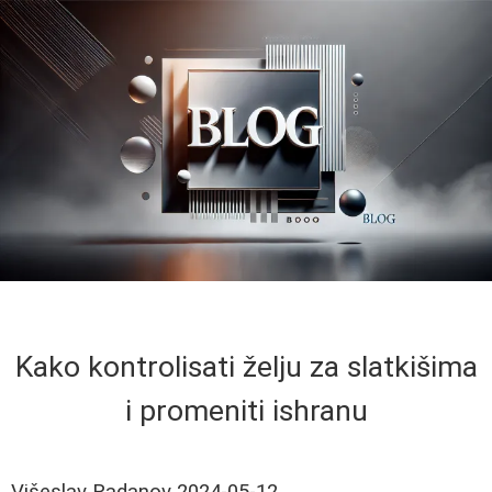
Kako kontrolisati želju za slatkišima
i promeniti ishranu
Višeslav Radanov
2024-05-12