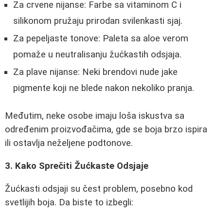
Za crvene nijanse: Farbe sa vitaminom C i
silikonom pružaju prirodan svilenkasti sjaj.
Za pepeljaste tonove: Paleta sa aloe verom
pomaže u neutralisanju žućkastih odsjaja.
Za plave nijanse: Neki brendovi nude jake
pigmente koji ne blede nakon nekoliko pranja.
Međutim, neke osobe imaju loša iskustva sa
određenim proizvođačima, gde se boja brzo ispira
ili ostavlja neželjene podtonove.
3. Kako Sprečiti Žućkaste Odsjaje
Žućkasti odsjaji su čest problem, posebno kod
svetlijih boja. Da biste to izbegli: