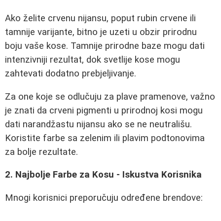
Ako želite crvenu nijansu, poput rubin crvene ili
tamnije varijante, bitno je uzeti u obzir prirodnu
boju vaše kose. Tamnije prirodne baze mogu dati
intenzivniji rezultat, dok svetlije kose mogu
zahtevati dodatno prebjeljivanje.
Za one koje se odlučuju za plave pramenove, važno
je znati da crveni pigmenti u prirodnoj kosi mogu
dati narandžastu nijansu ako se ne neutrališu.
Koristite farbe sa zelenim ili plavim podtonovima
za bolje rezultate.
2. Najbolje Farbe za Kosu - Iskustva Korisnika
Mnogi korisnici preporučuju određene brendove: