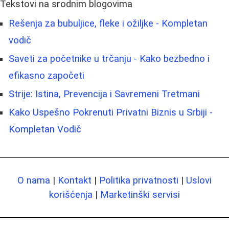
Tekstovi na srodnim blogovima
Rešenja za bubuljice, fleke i ožiljke - Kompletan
vodič
Saveti za početnike u trčanju - Kako bezbedno i
efikasno započeti
Strije: Istina, Prevencija i Savremeni Tretmani
Kako Uspešno Pokrenuti Privatni Biznis u Srbiji -
Kompletan Vodič
O nama
|
Kontakt
|
Politika privatnosti
|
Uslovi
korišćenja
|
Marketinški servisi