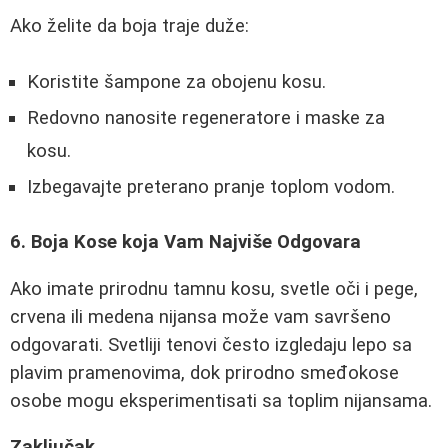
Ako želite da boja traje duže:
Koristite šampone za obojenu kosu.
Redovno nanosite regeneratore i maske za
kosu.
Izbegavajte preterano pranje toplom vodom.
6. Boja Kose koja Vam Najviše Odgovara
Ako imate prirodnu tamnu kosu, svetle oči i pege,
crvena ili medena nijansa može vam savršeno
odgovarati. Svetliji tenovi često izgledaju lepo sa
plavim pramenovima, dok prirodno smeđokose
osobe mogu eksperimentisati sa toplim nijansama.
Zaključak