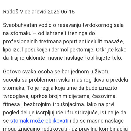
Radoš Vicelarević
2026-06-18
Sveobuhvatan vodič o rešavanju tvrdokornog sala
na stomaku – od ishrane i treninga do
profesionalnih tretmana poput anticelulit masaže,
lipolize, liposukcije i dermolipektomije. Otkrijte kako
da trajno uklonite masne naslage i oblikujete telo.
Gotovo svaka osoba se bar jednom u životu
suočila sa problemom viška masnog tkiva u predelu
stomaka. To je regija koja ume da bude izrazito
tvrdoglava, uprkos brojnim dijetama, časovima
fitnesa i bezbrojnim trbušnjacima. Iako na prvi
pogled deluje iscrpljujuće i frustrirajuće, istina je da
se
stomak može oblikovati
i da se masne naslage
mogu značajno redukovati - uz pravilnu kombinaciju