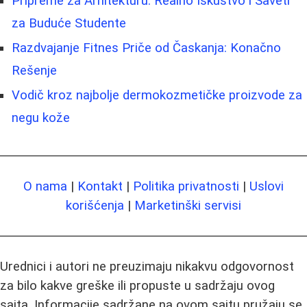
Pripreme za Arhitekturu: Realno Iskustvo i Saveti
za Buduće Studente
Razdvajanje Fitnes Priče od Časkanja: Konačno
Rešenje
Vodič kroz najbolje dermokozmetičke proizvode za
negu kože
O nama
|
Kontakt
|
Politika privatnosti
|
Uslovi
korišćenja
|
Marketinški servisi
Urednici i autori ne preuzimaju nikakvu odgovornost
za bilo kakve greške ili propuste u sadržaju ovog
sajta. Informacije sadržane na ovom sajtu pružaju se