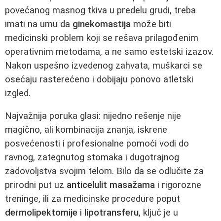
povećanog masnog tkiva u predelu grudi, treba
imati na umu da
ginekomastija
može biti
medicinski problem koji se rešava prilagođenim
operativnim metodama, a ne samo estetski izazov.
Nakon uspešno izvedenog zahvata, muškarci se
osećaju rasterećeno i dobijaju ponovo atletski
izgled.
Najvažnija poruka glasi: nijedno rešenje nije
magično, ali kombinacija znanja, iskrene
posvećenosti i profesionalne pomoći vodi do
ravnog, zategnutog stomaka i dugotrajnog
zadovoljstva svojim telom. Bilo da se odlučite za
prirodni put uz
anticelulit masažama
i rigorozne
treninge, ili za medicinske procedure poput
dermolipektomije
i
lipotransferu
, ključ je u