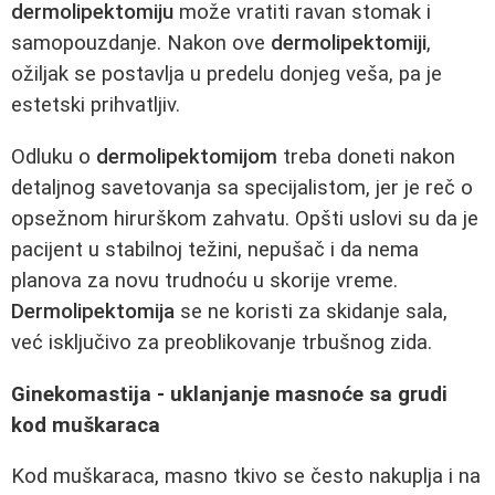
dermolipektomiju
može vratiti ravan stomak i
samopouzdanje. Nakon ove
dermolipektomiji
,
ožiljak se postavlja u predelu donjeg veša, pa je
estetski prihvatljiv.
Odluku o
dermolipektomijom
treba doneti nakon
detaljnog savetovanja sa specijalistom, jer je reč o
opsežnom hirurškom zahvatu. Opšti uslovi su da je
pacijent u stabilnoj težini, nepušač i da nema
planova za novu trudnoću u skorije vreme.
Dermolipektomija
se ne koristi za skidanje sala,
već isključivo za preoblikovanje trbušnog zida.
Ginekomastija - uklanjanje masnoće sa grudi
kod muškaraca
Kod muškaraca, masno tkivo se često nakuplja i na