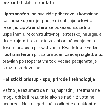
bez sintetičkih implantata.
Lipotransferu
se sve više pribegava u kombinaciji
sa
liposukcijom
, jer pacijenti dobijaju celovito
rešenje.
Lipotransfera
se pokazao izuzetno
uspešnim u rekonstruktivnoj i estetskoj hirurgiji, a
dugotrajnost rezultata zavisi od očuvanja ćelija
tokom procesa presađivanja. Kvalitetno izveden
lipotransferom
pruža prirodan osećaj i izgled, a uz
pravilan postoperativni tok, većina pacijenata je
izrazito zadovoljna.
Holistički pristup - spoj prirode i tehnologije
Važno je razumeti da ni najnapredniji tretmani ne
mogu održati rezultate ako se način života ne
unapredi. Na koji god način odlučite da
uklonite