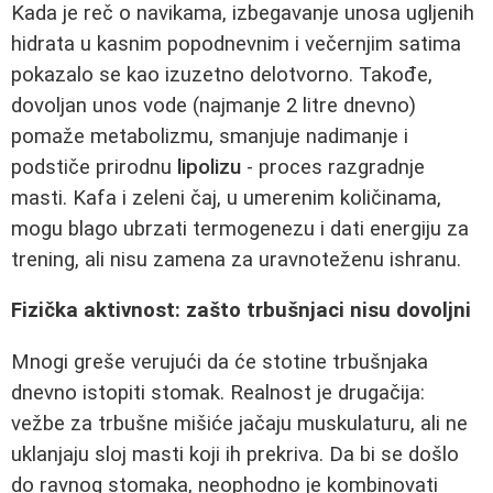
Kada je reč o navikama, izbegavanje unosa ugljenih
hidrata u kasnim popodnevnim i večernjim satima
pokazalo se kao izuzetno delotvorno. Takođe,
dovoljan unos vode (najmanje 2 litre dnevno)
pomaže metabolizmu, smanjuje nadimanje i
podstiče prirodnu
lipolizu
- proces razgradnje
masti. Kafa i zeleni čaj, u umerenim količinama,
mogu blago ubrzati termogenezu i dati energiju za
trening, ali nisu zamena za uravnoteženu ishranu.
Fizička aktivnost: zašto trbušnjaci nisu dovoljni
Mnogi greše verujući da će stotine trbušnjaka
dnevno istopiti stomak. Realnost je drugačija:
vežbe za trbušne mišiće jačaju muskulaturu, ali ne
uklanjaju sloj masti koji ih prekriva. Da bi se došlo
do ravnog stomaka, neophodno je kombinovati