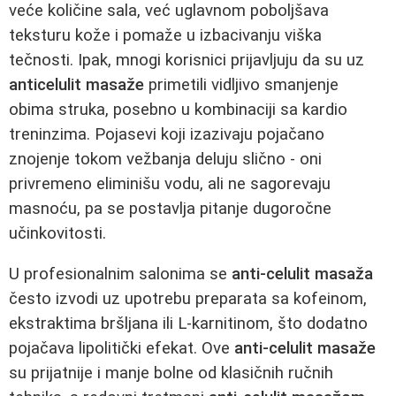
veće količine sala, već uglavnom poboljšava
teksturu kože i pomaže u izbacivanju viška
tečnosti. Ipak, mnogi korisnici prijavljuju da su uz
anticelulit masaže
primetili vidljivo smanjenje
obima struka, posebno u kombinaciji sa kardio
treninzima. Pojasevi koji izazivaju pojačano
znojenje tokom vežbanja deluju slično - oni
privremeno eliminišu vodu, ali ne sagorevaju
masnoću, pa se postavlja pitanje dugoročne
učinkovitosti.
U profesionalnim salonima se
anti-celulit masaža
često izvodi uz upotrebu preparata sa kofeinom,
ekstraktima bršljana ili L-karnitinom, što dodatno
pojačava lipolitički efekat. Ove
anti-celulit masaže
su prijatnije i manje bolne od klasičnih ručnih