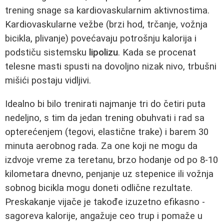
trening snage sa kardiovaskularnim aktivnostima.
Kardiovaskularne vežbe (brzi hod, trčanje, vožnja
bicikla, plivanje) povećavaju potrošnju kalorija i
podstiču sistemsku
lipolizu
. Kada se procenat
telesne masti spusti na dovoljno nizak nivo, trbušni
mišići postaju vidljivi.
Idealno bi bilo trenirati najmanje tri do četiri puta
nedeljno, s tim da jedan trening obuhvati i rad sa
opterećenjem (tegovi, elastične trake) i barem 30
minuta aerobnog rada. Za one koji ne mogu da
izdvoje vreme za teretanu, brzo hodanje od po 8-10
kilometara dnevno, penjanje uz stepenice ili vožnja
sobnog bicikla mogu doneti odlične rezultate.
Preskakanje vijače je takođe izuzetno efikasno -
sagoreva kalorije, angažuje ceo trup i pomaže u