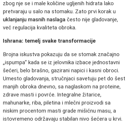
zbog nje se i male količine ugljenih hidrata lako
pretvaraju u salo na stomaku. Zato prvi korak u
uklanjanju masnih naslaga
često nije gladovanje,
već regulacija kvaliteta obroka.
Ishrana: temelj svake transformacije
Brojna iskustva pokazuju da se stomak značajno
„ispumpa“ kada se iz jelovnika izbace jednostavni
šećeri, belo brašno, gazirani napici i kasni obroci.
Umesto gladovanja, stručnjaci savetuju pet do šest
manjih obroka dnevno, sa naglaskom na proteine,
zdrave masti i povrće. Integralne žitarice,
mahunarke, riba, piletina i mlečni proizvodi sa
niskim procentom masti grade mišićnu masu, a
istovremeno održavaju stabilan nivo šećera u krvi.