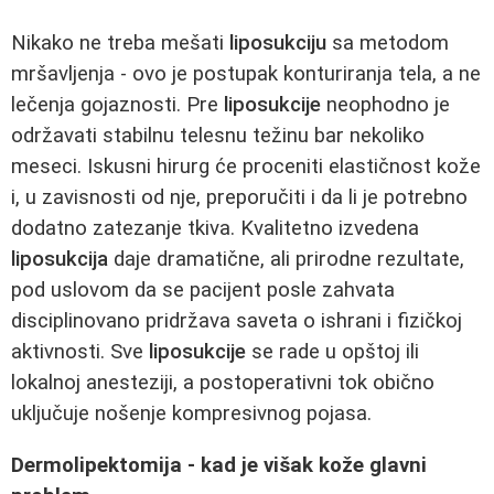
Nikako ne treba mešati
liposukciju
sa metodom
mršavljenja - ovo je postupak konturiranja tela, a ne
lečenja gojaznosti. Pre
liposukcije
neophodno je
održavati stabilnu telesnu težinu bar nekoliko
meseci. Iskusni hirurg će proceniti elastičnost kože
i, u zavisnosti od nje, preporučiti i da li je potrebno
dodatno zatezanje tkiva. Kvalitetno izvedena
liposukcija
daje dramatične, ali prirodne rezultate,
pod uslovom da se pacijent posle zahvata
disciplinovano pridržava saveta o ishrani i fizičkoj
aktivnosti. Sve
liposukcije
se rade u opštoj ili
lokalnoj anesteziji, a postoperativni tok obično
uključuje nošenje kompresivnog pojasa.
Dermolipektomija - kad je višak kože glavni