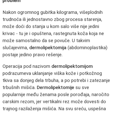
problem
Nakon ogromnog gubitka kilograma, višeplodnih
trudnoća ili jednostavno zbog procesa starenja,
može doći do stanja u kom salo više nije jedini
krivac - tu je i opuštena, rastegnuta koža koja ne
može samostalno da se povuče. U takvim
slučajevima,
dermolipektomija
(abdominoplastika)
postaje jedino pravo rešenje.
Operacija pod nazivom
dermolipektomijom
podrazumeva uklanjanje viška kože i potkožnog
tkiva sa donjeg dela trbuha, a po potrebi i zatezanje
trbušnih mišića.
Dermolipektomije
su sve
popularnije među ženama posle porođaja, naročito
carskim rezom, jer vertikalni rez može dovesti do
trajnog razilaženja mišića. Na svu sreću, uspešna