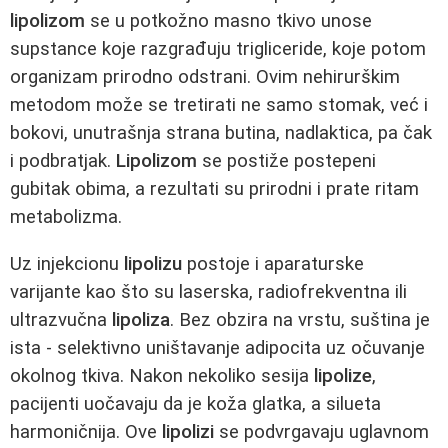
lipolizom
se u potkožno masno tkivo unose
supstance koje razgrađuju trigliceride, koje potom
organizam prirodno odstrani. Ovim nehirurškim
metodom može se tretirati ne samo stomak, već i
bokovi, unutrašnja strana butina, nadlaktica, pa čak
i podbratjak.
Lipolizom
se postiže postepeni
gubitak obima, a rezultati su prirodni i prate ritam
metabolizma.
Uz injekcionu
lipolizu
postoje i aparaturske
varijante kao što su laserska, radiofrekventna ili
ultrazvučna
lipoliza
. Bez obzira na vrstu, suština je
ista - selektivno uništavanje adipocita uz očuvanje
okolnog tkiva. Nakon nekoliko sesija
lipolize
,
pacijenti uočavaju da je koža glatka, a silueta
harmoničnija. Ove
lipolizi
se podvrgavaju uglavnom