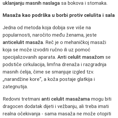
uklanjanju masnih naslaga
sa bokova i stomaka.
Masaža kao podrška u borbi protiv celulita i sala
Jedna od metoda koja dobija sve više na
popularnosti, naročito među ženama, jeste
anticelulit masaža
. Reč je o mehaničkoj masaži
koja se može izvoditi ručno ili uz pomoć
specijalizovanih aparata.
Anti celulit masažom
se
podstiče cirkulacija, limfna drenaža i razgradnja
masnih ćelija, čime se smanjuje izgled tzv.
„narandžine kore“, a koža postaje glatkija i
zategnutija.
Redovni tretmani
anti celulit masažama
mogu biti
dragocen dodatak dijeti i vežbanju, ali treba imati
realna očekivanja - sama masaža ne može otopiti