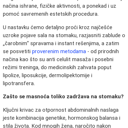
načina ishrane, fizičke aktivnosti, a ponekad i uz
pomoć savremenih estetskih procedura.
U nastavku ćemo detaljno proći kroz najčešće
uzroke pojave sala na stomaku, razjasniti zablude o
„čarobnim“ spravama i instant rešenjima, a zatim
se posvetiti
proverenim metodama
- od prirodnih
načina kao što su anti celulit masaža i posebni
režimi treninga, do medicinskih zahvata poput
lipolize, liposukcije, dermolipektomije i
lipotransfera.
Zašto se masnoća toliko zadržava na stomaku?
Ključni krivac za otpornost abdominalnih naslaga
jeste kombinacija genetike, hormonskog balansa i
stila života. Kod mnogih žena, naročito nakon