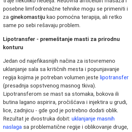
traje nekoliko nedelja. Redovna anticelulit masaža i
posebne limfodrenažne tehnike mogu se primeniti i
za
ginekomastiju
kao pomoćna terapija, ali retko
same po sebi rešavaju problem.
Lipotransfer - premeštanje masti za prirodnu
konturu
Jedan od najefikasnijih načina za istovremeno
uklanjanje sala sa kritičnih mesta i popunjavanje
regija kojima je potreban volumen jeste
lipotransfer
(presadnja sopstvenog masnog tkiva).
Lipotransferom se mast sa stomaka, bokova ili
butina lagano aspirira, pročišćava i injektira u grudi,
lice, zadnjicu - gde god je potrebno dodati oblik.
Rezultat je dvostruka dobit:
uklanjanje masnih
naslaga
sa problematične regije i oblikovanje druge,