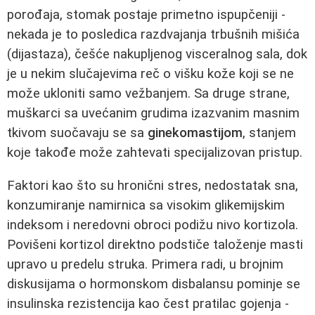
porođaja, stomak postaje primetno ispupčeniji -
nekada je to posledica razdvajanja trbušnih mišića
(dijastaza), češće nakupljenog visceralnog sala, dok
je u nekim slučajevima reč o višku kože koji se ne
može ukloniti samo vežbanjem. Sa druge strane,
muškarci sa uvećanim grudima izazvanim masnim
tkivom suočavaju se sa
ginekomastijom
, stanjem
koje takođe može zahtevati specijalizovan pristup.
Faktori kao što su hronični stres, nedostatak sna,
konzumiranje namirnica sa visokim glikemijskim
indeksom i neredovni obroci podižu nivo kortizola.
Povišeni kortizol direktno podstiče taloženje masti
upravo u predelu struka. Primera radi, u brojnim
diskusijama o hormonskom disbalansu pominje se
insulinska rezistencija kao čest pratilac gojenja -