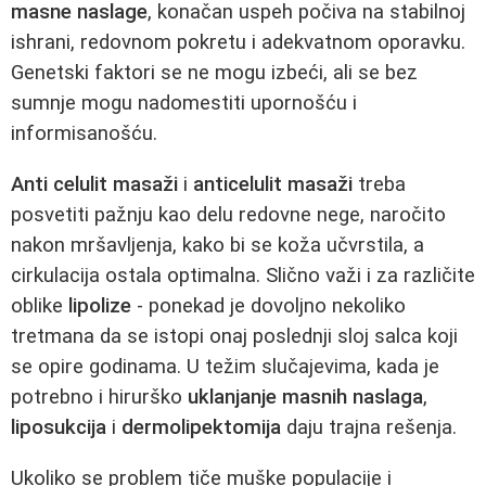
masne naslage
, konačan uspeh počiva na stabilnoj
ishrani, redovnom pokretu i adekvatnom oporavku.
Genetski faktori se ne mogu izbeći, ali se bez
sumnje mogu nadomestiti upornošću i
informisanošću.
Anti celulit masaži
i
anticelulit masaži
treba
posvetiti pažnju kao delu redovne nege, naročito
nakon mršavljenja, kako bi se koža učvrstila, a
cirkulacija ostala optimalna. Slično važi i za različite
oblike
lipolize
- ponekad je dovoljno nekoliko
tretmana da se istopi onaj poslednji sloj salca koji
se opire godinama. U težim slučajevima, kada je
potrebno i hirurško
uklanjanje masnih naslaga
,
liposukcija
i
dermolipektomija
daju trajna rešenja.
Ukoliko se problem tiče muške populacije i