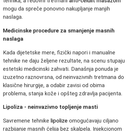
tehnika, a redovni tretmani
anti-celulit masažom
mogu da spreče ponovno nakupljanje manjih
naslaga.
Medicinske procedure za smanjenje masnih
naslaga
Kada dijetetske mere, fizički napori i manualne
tehnike ne daju željene rezultate, na scenu stupaju
estetski medicinski zahvati. Današnja ponuda je
izuzetno raznovrsna, od neinvazivnih tretmana do
klasične hirurgije, a odabir zavisi od obima
problema, stanja kože i opšteg zdravlja pacijenta.
Lipoliza - neinvazivno topljenje masti
Savremene tehnike
lipolize
omogućavaju ciljano
razbijanje masnih ćelija bez skalpela. Injekcionom