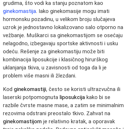
grudima, što vodi ka stanju poznatom kao
ginekomastija
. Iako ginekomasije mogu imati
hormonsku pozadinu, u velikom broju slučajeva
uzrok je jednostavno lokalizovano salo otporno na
vežbanje. Muškarci sa ginekomastijom se osećaju
nelagodno, izbegavaju sportske aktivnosti i usku
odeću. Rešenje za ginekomastiju može biti
kombinacija liposukcije i klasičnog hirurškog
uklanjanja tkiva, u zavisnosti od toga da li je
problem više masni ili žlezdani.
Kod
ginekomastiji
, često se koristi ultrazvučna ili
laserski potpomognuta
liposukcija
kako bi se
razbile čvrste masne mase, a zatim se minimalnim
rezovima odstrani preostalo tkivo. Zahvat na
ginekomastijom
je relativno kratak, a oporavak