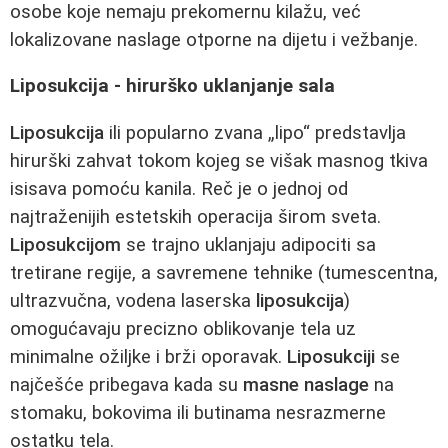
osobe koje nemaju prekomernu kilažu, već
lokalizovane naslage otporne na dijetu i vežbanje.
Liposukcija - hirurško uklanjanje sala
Liposukcija
ili popularno zvana „lipo“ predstavlja
hirurški zahvat tokom kojeg se višak masnog tkiva
isisava pomoću kanila. Reč je o jednoj od
najtraženijih estetskih operacija širom sveta.
Liposukcijom
se trajno uklanjaju adipociti sa
tretirane regije, a savremene tehnike (tumescentna,
ultrazvučna, vodena laserska
liposukcija
)
omogućavaju precizno oblikovanje tela uz
minimalne ožiljke i brži oporavak.
Liposukciji
se
najčešće pribegava kada su
masne naslage
na
stomaku, bokovima ili butinama nesrazmerne
ostatku tela.