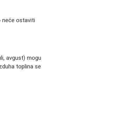
o neće ostaviti
uli, avgust) mogu
zduha toplina se