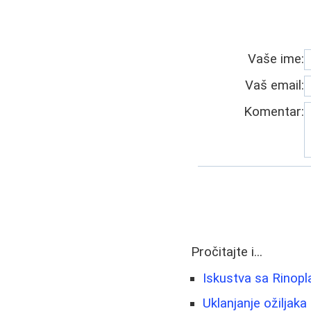
Vaše ime:
Vaš email:
Komentar:
Pročitajte i...
Iskustva sa Rinopl
Uklanjanje ožiljaka 