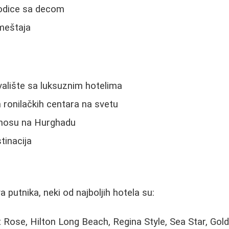
rodice sa decom
smeštaja
ovalište sa luksuznim hotelima
h ronilačkih centara na svetu
dnosu na Hurghadu
tinacija
 putnika, neki od najboljih hotela su:
Rose, Hilton Long Beach, Regina Style, Sea Star, Gol