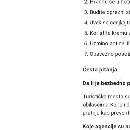
Hranite se u hot
Budite oprezni s
Uvek se cenjkajt
Koristite kremu 
Uzmino antinal i
Obavezno posetit
Česta pitanja
Da li je bezbedno 
Turistička mesta s
obilascima Kairu i d
pratnju kao prevent
Koje agencije su n