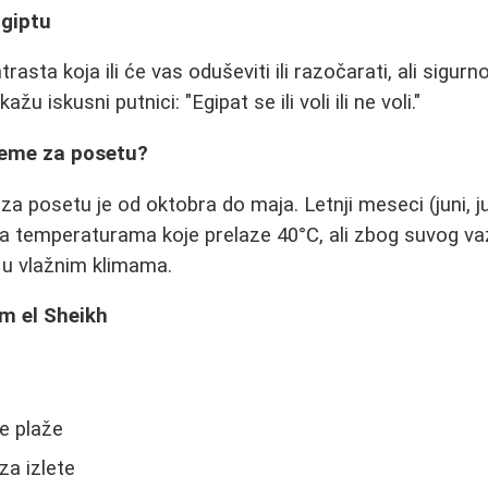
Egiptu
rasta koja ili će vas oduševiti ili razočarati, ali sigurn
u iskusni putnici: "Egipat se ili voli ili ne voli."
vreme za posetu?
za posetu je od oktobra do maja. Letnji meseci (juni, j
 sa temperaturama koje prelaze 40°C, ali zbog suvog va
 u vlažnim klimama.
m el Sheikh
e plaže
za izlete