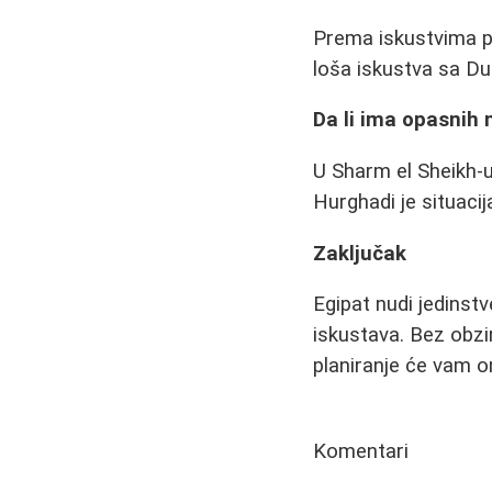
Prema iskustvima put
loša iskustva sa Du
Da li ima opasnih 
U Sharm el Sheikh-u
Hurghadi je situacij
Zaključak
Egipat nudi jedinst
iskustava. Bez obzir
planiranje će vam o
Komentari