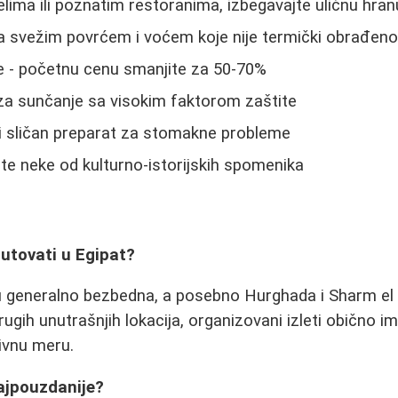
elima ili poznatim restoranima, izbegavajte uličnu hran
a svežim povrćem i voćem koje nije termički obrađen
e - početnu cenu smanjite za 50-70%
za sunčanje sa visokim faktorom zaštite
li sličan preparat za stomakne probleme
e neke od kulturno-istorijskih spomenika
putovati u Egipat?
u generalno bezbedna, a posebno Hurghada i Sharm el 
rugih unutrašnjih lokacija, organizovani izleti obično im
ivnu meru.
ajpouzdanije?