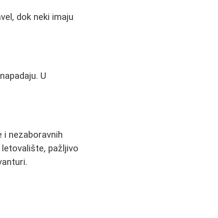
vel, dok neki imaju
 napadaju. U
e i nezaboravnih
letovalište, pažljivo
anturi.