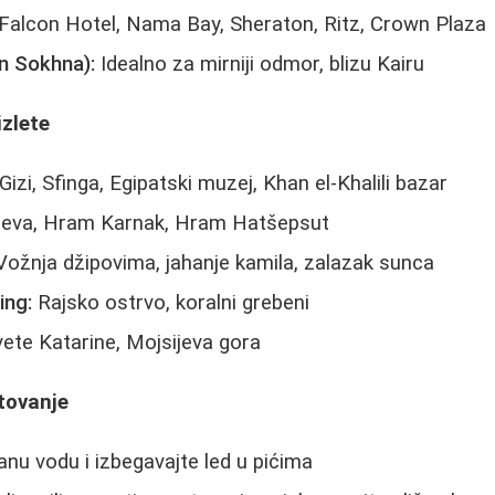
Falcon Hotel, Nama Bay, Sheraton, Ritz, Crown Plaza
in Sokhna):
Idealno za mirniji odmor, blizu Kairu
izlete
izi, Sfinga, Egipatski muzej, Khan el-Khalili bazar
ljeva, Hram Karnak, Hram Hatšepsut
ožnja džipovima, jahanje kamila, zalazak sunca
ing:
Rajsko ostrvo, koralni grebeni
ete Katarine, Mojsijeva gora
tovanje
anu vodu i izbegavajte led u pićima