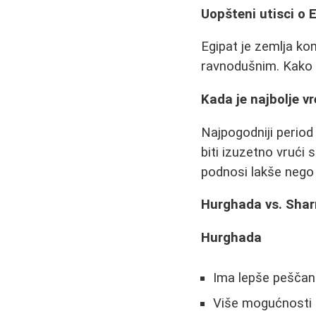
Uopšteni utisci o 
Egipat je zemlja kont
ravnodušnim. Kako kaž
Kada je najbolje 
Najpogodniji period 
biti izuzetno vrući
podnosi lakše nego
Hurghada vs. Shar
Hurghada
Ima lepše peščan
Više mogućnosti 