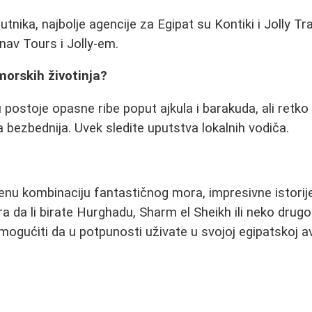
nika, najbolje agencije za Egipat su Kontiki i Jolly Tra
nav Tours i Jolly-em.
morskih životinja?
 postoje opasne ribe poput ajkula i barakuda, ali retko
a bezbednija. Uvek sledite uputstva lokalnih vodiča.
venu kombinaciju fantastičnog mora, impresivne istorij
a da li birate Hurghadu, Sharm el Sheikh ili neko drugo 
mogućiti da u potpunosti uživate u svojoj egipatskoj av