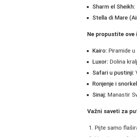
Sharm el Sheikh:
Stella di Mare (A
Ne propustite ove 
Kairo:
Piramide u G
Luxor:
Dolina kra
Safari u pustinji:
V
Ronjenje i snorkel
Sinaj:
Manastir Sv
Važni saveti za pu
Pijte samo flašir