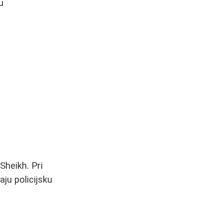
u
o
Sheikh. Pri
aju policijsku