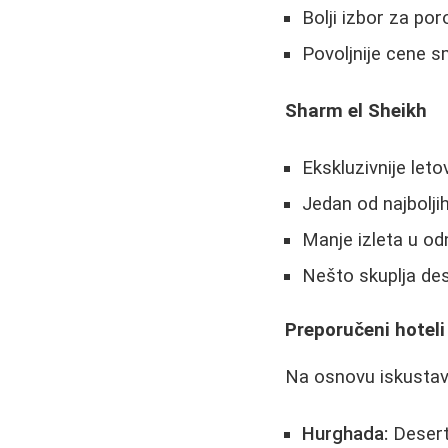
Bolji izbor za po
Povoljnije cene 
Sharm el Sheikh
Ekskluzivnije let
Jedan od najbolji
Manje izleta u o
Nešto skuplja des
Preporučeni hoteli
Na osnovu iskustava
Hurghada:
Desert 