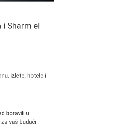
a i Sharm el
u, izlete, hotele i
ć boravili u
e za vaš budući