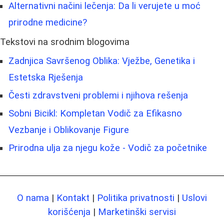
Alternativni načini lečenja: Da li verujete u moć
prirodne medicine?
Tekstovi na srodnim blogovima
Zadnjica Savršenog Oblika: Vježbe, Genetika i
Estetska Rješenja
Česti zdravstveni problemi i njihova rešenja
Sobni Bicikl: Kompletan Vodič za Efikasno
Vezbanje i Oblikovanje Figure
Prirodna ulja za njegu kože - Vodič za početnike
O nama
|
Kontakt
|
Politika privatnosti
|
Uslovi
korišćenja
|
Marketinški servisi