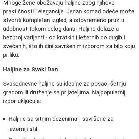
Mnoge žene obožavaju haljine zbog njihove
praktičnosti i elegancije. Jedan komad odeće može
stvoriti kompletan izgled, a istovremeno pružiti
udobnost tokom celog dana. Haljine dolaze u
bezbroj varijanti - od kratkih i ležernih do dugih i
svečanih, što ih čini savršenim izborom za bilo koju
priliku.
Haljine za Svaki Dan
Svakodnevne haljine su idealne za posao, šetnju
gradom ili druženje sa prijateljima. Najpopularniji
izbor uključuje:
Haljine sa sitnim dezenima - savršene za
ležerniji stil