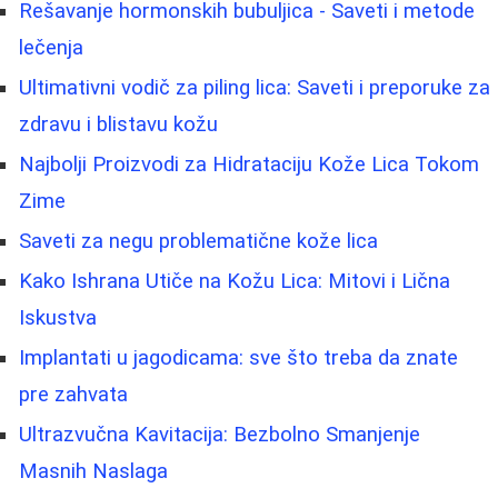
Rešavanje hormonskih bubuljica - Saveti i metode
lečenja
Ultimativni vodič za piling lica: Saveti i preporuke za
zdravu i blistavu kožu
Najbolji Proizvodi za Hidrataciju Kože Lica Tokom
Zime
Saveti za negu problematične kože lica
Kako Ishrana Utiče na Kožu Lica: Mitovi i Lična
Iskustva
Implantati u jagodicama: sve što treba da znate
pre zahvata
Ultrazvučna Kavitacija: Bezbolno Smanjenje
Masnih Naslaga