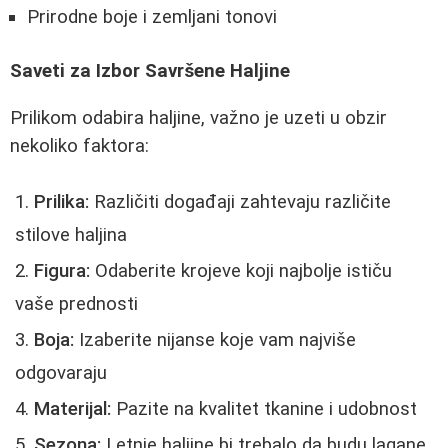
Prirodne boje i zemljani tonovi
Saveti za Izbor Savršene Haljine
Prilikom odabira haljine, važno je uzeti u obzir
nekoliko faktora:
Prilika:
Različiti događaji zahtevaju različite
stilove haljina
Figura:
Odaberite krojeve koji najbolje ističu
vaše prednosti
Boja:
Izaberite nijanse koje vam najviše
odgovaraju
Materijal:
Pazite na kvalitet tkanine i udobnost
Sezona:
Letnje haljine bi trebalo da budu lagane,