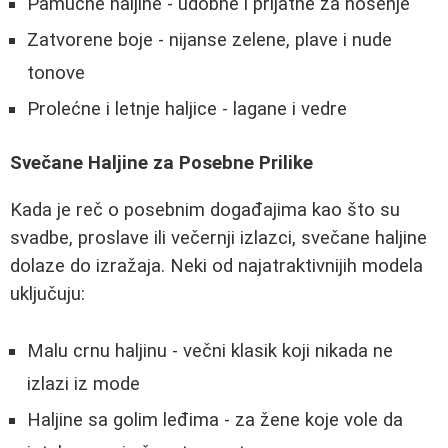
Pamučne haljine - udobne i prijatne za nošenje
Zatvorene boje - nijanse zelene, plave i nude
tonove
Prolećne i letnje haljice - lagane i vedre
Svečane Haljine za Posebne Prilike
Kada je reč o posebnim događajima kao što su
svadbe, proslave ili večernji izlazci, svečane haljine
dolaze do izražaja. Neki od najatraktivnijih modela
uključuju:
Malu crnu haljinu - večni klasik koji nikada ne
izlazi iz mode
Haljine sa golim leđima - za žene koje vole da