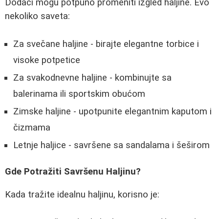
Dodaci mogu potpuno promeniti izgled haljine. Evo
nekoliko saveta:
Za svečane haljine - birajte elegantne torbice i
visoke potpetice
Za svakodnevne haljine - kombinujte sa
balerinama ili sportskim obućom
Zimske haljine - upotpunite elegantnim kaputom i
čizmama
Letnje haljice - savršene sa sandalama i šeširom
Gde Potražiti Savršenu Haljinu?
Kada tražite idealnu haljinu, korisno je: