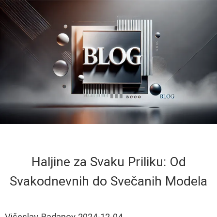
Haljine za Svaku Priliku: Od
Svakodnevnih do Svečanih Modela
Višeslav Radanov
2024-12-04