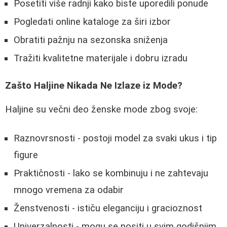
Posetiti više radnji kako biste uporedili ponude
Pogledati online kataloge za širi izbor
Obratiti pažnju na sezonska sniženja
Tražiti kvalitetne materijale i dobru izradu
Zašto Haljine Nikada Ne Izlaze iz Mode?
Haljine su večni deo ženske mode zbog svoje:
Raznovrsnosti - postoji model za svaki ukus i tip
figure
Praktičnosti - lako se kombinuju i ne zahtevaju
mnogo vremena za odabir
Ženstvenosti - ističu eleganciju i gracioznost
Univerzalnosti - mogu se nositi u svim godišnjim