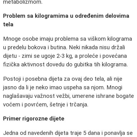
metabolizmom.
Problem sa kilogramima u određenim delovima
tela
Mnoge osobe imaju problema sa viškom kilograma
u predelu bokova i butina. Neki nikada nisu držali
dijetu - zimi se ugoje 2-3 kg, a proleće i povećana
fizička aktivnost dovedu do gubitka tih kilograma.
Postoji i posebna dijeta za ovaj deo tela, ali nije
jasno da li je neko imao uspeha sa njom. Mnogi
naglašavaju važnost vežbi, umerene ishrane bogate
voćem i povrćem, šetnje i trčanja.
Primer rigorozne dijete
Jedna od navedenih dijeta traje 5 dana i ponavlja se