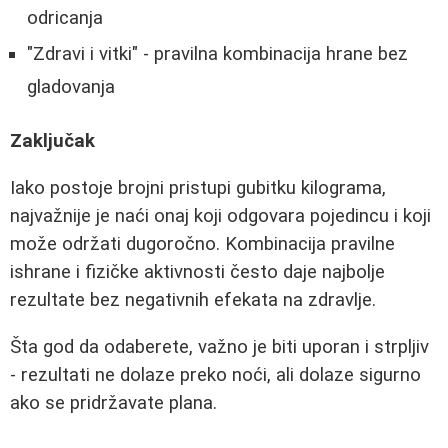
odricanja
"Zdravi i vitki" - pravilna kombinacija hrane bez
gladovanja
Zaključak
Iako postoje brojni pristupi gubitku kilograma,
najvažnije je naći onaj koji odgovara pojedincu i koji
može održati dugoročno. Kombinacija pravilne
ishrane i fizičke aktivnosti često daje najbolje
rezultate bez negativnih efekata na zdravlje.
Šta god da odaberete, važno je biti uporan i strpljiv
- rezultati ne dolaze preko noći, ali dolaze sigurno
ako se pridržavate plana.