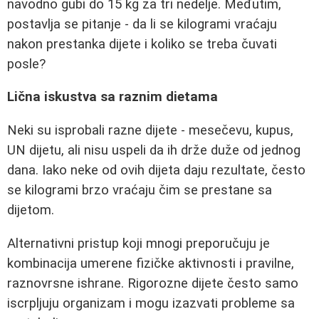
navodno gubi do 15 kg za tri nedelje. Međutim,
postavlja se pitanje - da li se kilogrami vraćaju
nakon prestanka dijete i koliko se treba čuvati
posle?
Lična iskustva sa raznim dietama
Neki su isprobali razne dijete - mesečevu, kupus,
UN dijetu, ali nisu uspeli da ih drže duže od jednog
dana. Iako neke od ovih dijeta daju rezultate, često
se kilogrami brzo vraćaju čim se prestane sa
dijetom.
Alternativni pristup koji mnogi preporučuju je
kombinacija umerene fizičke aktivnosti i pravilne,
raznovrsne ishrane. Rigorozne dijete često samo
iscrpljuju organizam i mogu izazvati probleme sa