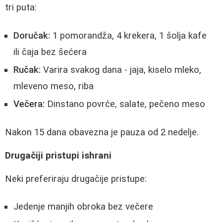
tri puta:
Doručak:
1 pomorandža, 4 krekera, 1 šolja kafe
ili čaja bez šećera
Ručak:
Varira svakog dana - jaja, kiselo mleko,
mleveno meso, riba
Večera:
Dinstano povrće, salate, pečeno meso
Nakon 15 dana obavezna je pauza od 2 nedelje.
Drugačiji pristupi ishrani
Neki preferiraju drugačije pristupe:
Jedenje manjih obroka bez večere