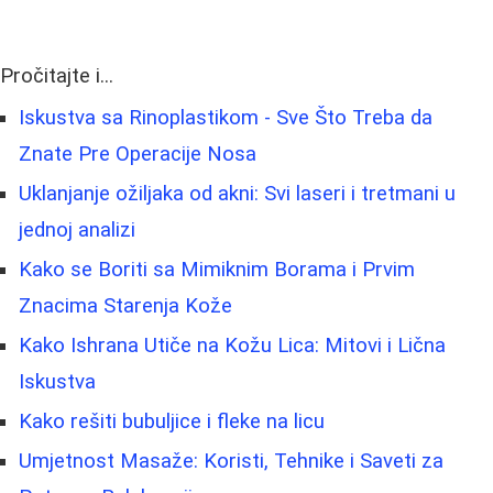
Pročitajte i...
Iskustva sa Rinoplastikom - Sve Što Treba da
Znate Pre Operacije Nosa
Uklanjanje ožiljaka od akni: Svi laseri i tretmani u
jednoj analizi
Kako se Boriti sa Mimiknim Borama i Prvim
Znacima Starenja Kože
Kako Ishrana Utiče na Kožu Lica: Mitovi i Lična
Iskustva
Kako rešiti bubuljice i fleke na licu
Umjetnost Masaže: Koristi, Tehnike i Saveti za