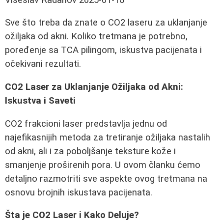
Sve što treba da znate o CO2 laseru za uklanjanje
ožiljaka od akni. Koliko tretmana je potrebno,
poređenje sa TCA pilingom, iskustva pacijenata i
očekivani rezultati.
CO2 Laser za Uklanjanje Ožiljaka od Akni:
Iskustva i Saveti
CO2 frakcioni laser predstavlja jednu od
najefikasnijih metoda za tretiranje ožiljaka nastalih
od akni, ali i za poboljšanje teksture kože i
smanjenje proširenih pora. U ovom članku ćemo
detaljno razmotriti sve aspekte ovog tretmana na
osnovu brojnih iskustava pacijenata.
Šta je CO2 Laser i Kako Deluje?