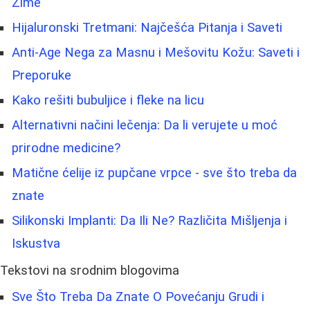
Zime
Hijaluronski Tretmani: Najčešća Pitanja i Saveti
Anti-Age Nega za Masnu i Mešovitu Kožu: Saveti i
Preporuke
Kako rešiti bubuljice i fleke na licu
Alternativni načini lečenja: Da li verujete u moć
prirodne medicine?
Matične ćelije iz pupčane vrpce - sve što treba da
znate
Silikonski Implanti: Da Ili Ne? Različita Mišljenja i
Iskustva
Tekstovi na srodnim blogovima
Sve Što Treba Da Znate O Povećanju Grudi i