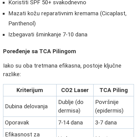
Koristiti SPF 50+ svakodnevno
Mazati kožu reparativnim kremama (Cicaplast,
Panthenol)
Izbegavati šminkanje 7-10 dana
Poređenje sa TCA Pilingom
Iako su oba tretmana efikasna, postoje ključne
razlike:
Kriterijum
CO2 Laser
TCA Piling
Dublje (do
Površnije
Dubina delovanja
dermisa)
(epidermis)
Oporavak
7-14 dana
3-7 dana
Efikasnost za