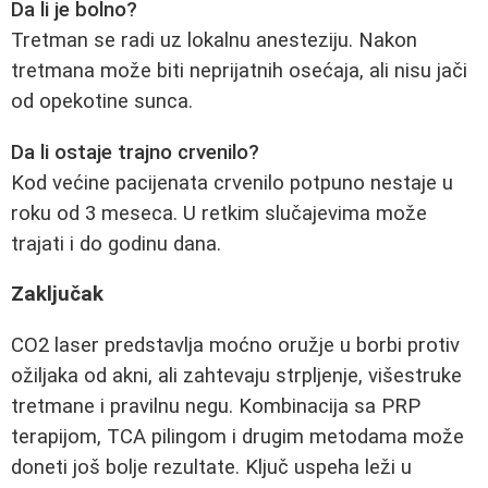
Da li je bolno?
Tretman se radi uz lokalnu anesteziju. Nakon
tretmana može biti neprijatnih osećaja, ali nisu jači
od opekotine sunca.
Da li ostaje trajno crvenilo?
Kod većine pacijenata crvenilo potpuno nestaje u
roku od 3 meseca. U retkim slučajevima može
trajati i do godinu dana.
Zaključak
CO2 laser predstavlja moćno oružje u borbi protiv
ožiljaka od akni, ali zahtevaju strpljenje, višestruke
tretmane i pravilnu negu. Kombinacija sa PRP
terapijom, TCA pilingom i drugim metodama može
doneti još bolje rezultate. Ključ uspeha leži u