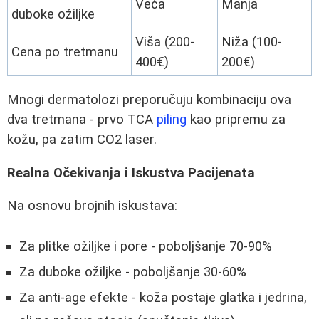
Veća
Manja
duboke ožiljke
Viša (200-
Niža (100-
Cena po tretmanu
400€)
200€)
Mnogi dermatolozi preporučuju kombinaciju ova
dva tretmana - prvo TCA
piling
kao pripremu za
kožu, pa zatim CO2 laser.
Realna Očekivanja i Iskustva Pacijenata
Na osnovu brojnih iskustava:
Za plitke ožiljke i pore - poboljšanje 70-90%
Za duboke ožiljke - poboljšanje 30-60%
Za anti-age efekte - koža postaje glatka i jedrina,