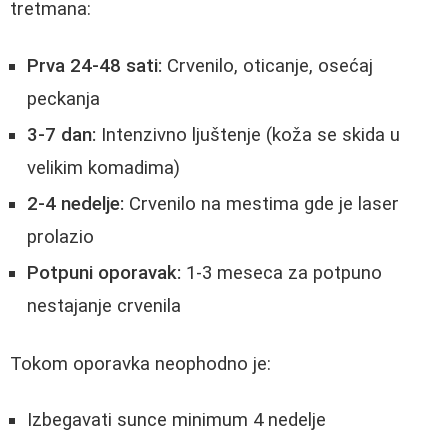
tretmana:
Prva 24-48 sati:
Crvenilo, oticanje, osećaj
peckanja
3-7 dan:
Intenzivno ljuštenje (koža se skida u
velikim komadima)
2-4 nedelje:
Crvenilo na mestima gde je laser
prolazio
Potpuni oporavak:
1-3 meseca za potpuno
nestajanje crvenila
Tokom oporavka neophodno je:
Izbegavati sunce minimum 4 nedelje