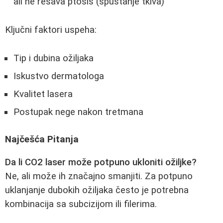
ali ne rešava ptosis (spuštanje tkiva)
Ključni faktori uspeha:
Tip i dubina ožiljaka
Iskustvo dermatologa
Kvalitet lasera
Postupak nege nakon tretmana
Najčešća Pitanja
Da li CO2 laser može potpuno ukloniti ožiljke?
Ne, ali može ih značajno smanjiti. Za potpuno
uklanjanje dubokih ožiljaka često je potrebna
kombinacija sa subcizijom ili filerima.