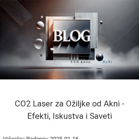
CO2 Laser za Ožiljke od Akni -
Efekti, Iskustva i Saveti
Višeslav Radanov
2025-01-16