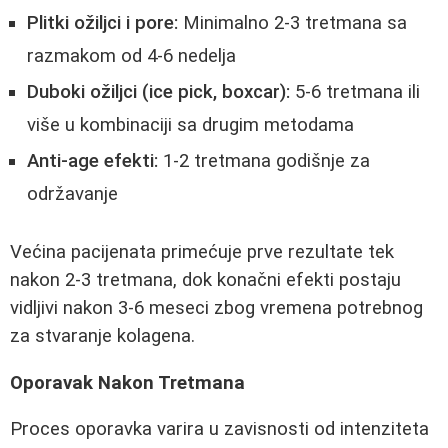
Plitki ožiljci i pore:
Minimalno 2-3 tretmana sa
razmakom od 4-6 nedelja
Duboki ožiljci (ice pick, boxcar):
5-6 tretmana ili
više u kombinaciji sa drugim metodama
Anti-age efekti:
1-2 tretmana godišnje za
održavanje
Većina pacijenata primećuje prve rezultate tek
nakon 2-3 tretmana, dok konačni efekti postaju
vidljivi nakon 3-6 meseci zbog vremena potrebnog
za stvaranje kolagena.
Oporavak Nakon Tretmana
Proces oporavka varira u zavisnosti od intenziteta