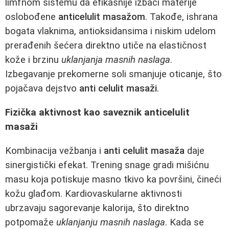
limfnom sistemu da efikasnije izbaci materije
oslobođene
anticelulit masažom
. Takođe, ishrana
bogata vlaknima, antioksidansima i niskim udelom
prerađenih šećera direktno utiče na elastičnost
kože i brzinu
uklanjanja masnih naslaga
.
Izbegavanje prekomerne soli smanjuje oticanje, što
pojačava dejstvo
anti celulit masaži
.
Fizička aktivnost kao saveznik anticelulit
masaži
Kombinacija vežbanja i
anti celulit masaža
daje
sinergistički efekat. Trening snage gradi mišićnu
masu koja potiskuje masno tkivo ka površini, čineći
kožu glađom. Kardiovaskularne aktivnosti
ubrzavaju sagorevanje kalorija, što direktno
potpomaže
uklanjanju masnih naslaga
. Kada se