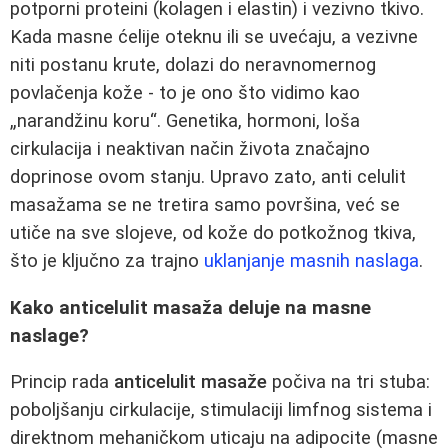
potporni proteini (kolagen i elastin) i vezivno tkivo.
Kada masne ćelije oteknu ili se uvećaju, a vezivne
niti postanu krute, dolazi do neravnomernog
povlačenja kože - to je ono što vidimo kao
„narandžinu koru“. Genetika, hormoni, loša
cirkulacija i neaktivan način života značajno
doprinose ovom stanju. Upravo zato, anti celulit
masažama se ne tretira samo površina, već se
utiče na sve slojeve, od kože do potkožnog tkiva,
što je ključno za trajno
uklanjanje masnih naslaga
.
Kako anticelulit masaža deluje na masne
naslage?
Princip rada
anticelulit masaže
počiva na tri stuba:
poboljšanju cirkulacije, stimulaciji limfnog sistema i
direktnom mehaničkom uticaju na adipocite (masne