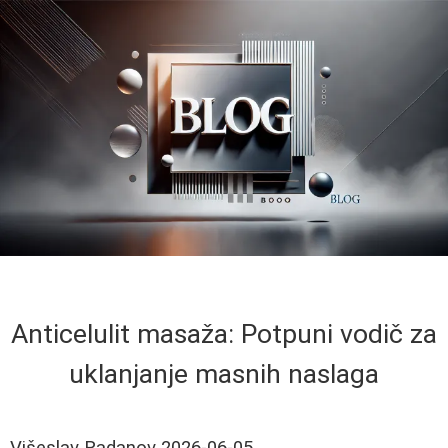
Anticelulit masaža: Potpuni vodič za
uklanjanje masnih naslaga
Višeslav Radanov
2026-06-05