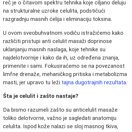
reč je o čitavom spektru tehnika koje ciljano deluju
na strukturalne uzroke celulita, podstičući
razgradnju masnih ćelija i eliminaciju toksina.
U ovom sveobuhvatnom vodiču istražićemo kako
različiti pristupi anti celulit masaži doprinose
uklanjanju masnih naslaga, koje tehnike su
najdelotvornije i kako da ih, uz određena znanja,
primenite i sami. Fokusiraćemo se na povezanost
limfne drenaže, mehaničkog pritiska i metabolizma
masti, jer upravo tu leži
tajna dugotrajnih rezultata
.
Šta je celulit i zašto nastaje?
Da bismo razumeli zašto su anticelulit masaže
toliko delotvorne, važno je sagledati anatomiju
celulita. Ispod kože nalazi se sloj masnog tkiva,