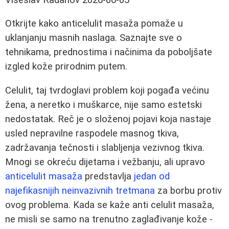
Otkrijte kako anticelulit masaža pomaže u
uklanjanju masnih naslaga. Saznajte sve o
tehnikama, prednostima i načinima da poboljšate
izgled kože prirodnim putem.
Celulit, taj tvrdoglavi problem koji pogađa većinu
žena, a neretko i muškarce, nije samo estetski
nedostatak. Reč je o složenoj pojavi koja nastaje
usled nepravilne raspodele masnog tkiva,
zadržavanja tečnosti i slabljenja vezivnog tkiva.
Mnogi se okreću dijetama i vežbanju, ali upravo
anticelulit masaža
predstavlja
jedan od
najefikasnijih neinvazivnih tretmana
za borbu protiv
ovog problema. Kada se kaže anti celulit masaža,
ne misli se samo na trenutno zaglađivanje kože -