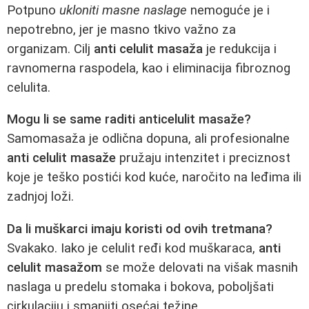
Potpuno
ukloniti masne naslage
nemoguće je i
nepotrebno, jer je masno tkivo važno za
organizam. Cilj
anti celulit masaža
je redukcija i
ravnomerna raspodela, kao i eliminacija fibroznog
celulita.
Mogu li se same raditi anticelulit masaže?
Samomasaža je odlična dopuna, ali profesionalne
anti celulit masaže
pružaju intenzitet i preciznost
koje je teško postići kod kuće, naročito na leđima ili
zadnjoj loži.
Da li muškarci imaju koristi od ovih tretmana?
Svakako. Iako je celulit ređi kod muškaraca,
anti
celulit masažom
se može delovati na višak masnih
naslaga u predelu stomaka i bokova, poboljšati
cirkulaciju i smanjiti osećaj težine.