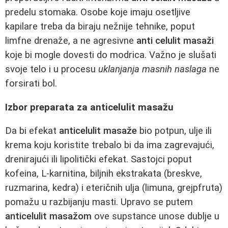
predelu stomaka. Osobe koje imaju osetljive
kapilare treba da biraju nežnije tehnike, poput
limfne drenaže, a ne agresivne
anti celulit masaži
koje bi mogle dovesti do modrica. Važno je slušati
svoje telo i u procesu
uklanjanja masnih naslaga
ne
forsirati bol.
Izbor preparata za anticelulit masažu
Da bi efekat
anticelulit masaže
bio potpun, ulje ili
krema koju koristite trebalo bi da ima zagrevajući,
drenirajući ili lipolitički efekat. Sastojci poput
kofeina, L-karnitina, biljnih ekstrakata (breskve,
ruzmarina, kedra) i eteričnih ulja (limuna, grejpfruta)
pomažu u razbijanju masti. Upravo se putem
anticelulit masažom
ove supstance unose dublje u