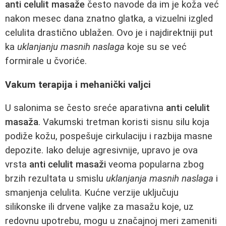
anti celulit masaže
često navode da im je koža već
nakon mesec dana znatno glatka, a vizuelni izgled
celulita drastično ublažen. Ovo je i najdirektniji put
ka
uklanjanju masnih naslaga
koje su se već
formirale u čvoriće.
Vakum terapija i mehanički valjci
U salonima se često sreće aparativna
anti celulit
masaža
. Vakumski tretman koristi sisnu silu koja
podiže kožu, pospešuje cirkulaciju i razbija masne
depozite. Iako deluje agresivnije, upravo je ova
vrsta
anti celulit masaži
veoma popularna zbog
brzih rezultata u smislu
uklanjanja masnih naslaga
i
smanjenja celulita. Kućne verzije uključuju
silikonske ili drvene valjke za masažu koje, uz
redovnu upotrebu, mogu u značajnoj meri zameniti