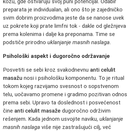
kožu, gde ostvaruju svoj puni potencijal. Odabir
preparata je individualan, ali ono što je zajedničko
svim dobrim proizvodima jeste da se nanose uvek
uz pokrete koji prate limfni tok - dakle od gležnjeva
prema kolenima i dalje ka preponama. Time se
podstiče prirodno
uklanjanje masnih naslaga
.
Psihološki aspekt i dugoročno održavanje
Posvetiti se sebi kroz svakodnevnu
anti celulit
masažu
nosi i psihološku komponentu. To je ritual
tokom kojeg razvijamo svesnost o sopstvenom
telu, uočavamo promene i gradimo pozitivan odnos
prema sebi. Upravo ta doslednost i posvećenost
čine
anti celulit masaže
dugoročno održivim
rešenjem. Kada jednom usvojite naviku,
uklanjanje
masnih naslaga
više nije zastrašujući cilj, već