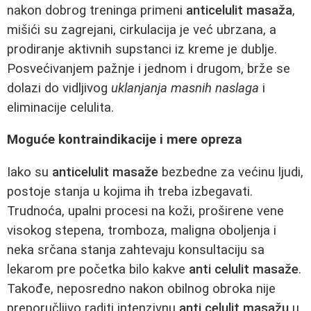
nakon dobrog treninga primeni
anticelulit masaža
,
mišići su zagrejani, cirkulacija je već ubrzana, a
prodiranje aktivnih supstanci iz kreme je dublje.
Posvećivanjem pažnje i jednom i drugom, brže se
dolazi do vidljivog
uklanjanja masnih naslaga
i
eliminacije celulita.
Moguće kontraindikacije i mere opreza
Iako su
anticelulit masaže
bezbedne za većinu ljudi,
postoje stanja u kojima ih treba izbegavati.
Trudnoća, upalni procesi na koži, proširene vene
visokog stepena, tromboza, maligna oboljenja i
neka srčana stanja zahtevaju konsultaciju sa
lekarom pre početka bilo kakve
anti celulit masaže
.
Takođe, neposredno nakon obilnog obroka nije
preporučljivo raditi intenzivnu
anti celulit masažu
u