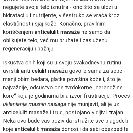
negujete svoje telo iznutra - ono što se uloži u
hidrataciju i nutrijente, višestruko se vraća kroz
elastičnost i sjaj kože. Konačno, pravilnim
korišćenjem
anticelulit masaže
ne samo da
oblikujete telo, već mu pružate i zasluženu
regeneraciju i pažnju.
Iskustva onih koji su u svoju svakodnevnu rutinu
uvrstili
anti celulit masažu
govore sama za sebe -
manji obim bedara, glatka površina kože i, što je
najvažnije, odsustvo one tvrdokorne „narandžine
kore“ koja je godinama bila izvor frustracije. Proces
uklanjanja masnih naslaga
nije munjevit, ali je uz
anticelulit masaže
i trud, postojano vidljiv i trajan.
Neka ovo bude vaš poziv da istražite sve blagodeti
koje
anticelulit masaža
donosi i da sebi obezbedite