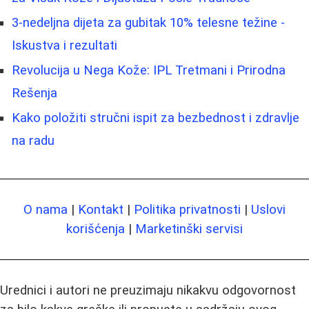
3-nedeljna dijeta za gubitak 10% telesne težine -
Iskustva i rezultati
Revolucija u Nega Kože: IPL Tretmani i Prirodna
Rešenja
Kako položiti stručni ispit za bezbednost i zdravlje
na radu
O nama
|
Kontakt
|
Politika privatnosti
|
Uslovi
korišćenja
|
Marketinški servisi
Urednici i autori ne preuzimaju nikakvu odgovornost