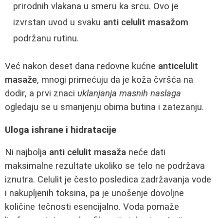
prirodnih vlakana u smeru ka srcu. Ovo je
izvrstan uvod u svaku
anti celulit masažom
podržanu rutinu.
Već nakon deset dana redovne kućne
anticelulit
masaže
, mnogi primećuju da je koža čvršća na
dodir, a prvi znaci
uklanjanja masnih naslaga
ogledaju se u smanjenju obima butina i zatezanju.
Uloga ishrane i hidratacije
Ni najbolja
anti celulit masaža
neće dati
maksimalne rezultate ukoliko se telo ne podržava
iznutra. Celulit je često posledica zadržavanja vode
i nakupljenih toksina, pa je unošenje dovoljne
količine tečnosti esencijalno. Voda pomaže