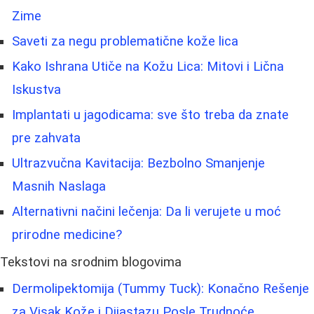
Zime
Saveti za negu problematične kože lica
Kako Ishrana Utiče na Kožu Lica: Mitovi i Lična
Iskustva
Implantati u jagodicama: sve što treba da znate
pre zahvata
Ultrazvučna Kavitacija: Bezbolno Smanjenje
Masnih Naslaga
Alternativni načini lečenja: Da li verujete u moć
prirodne medicine?
Tekstovi na srodnim blogovima
Dermolipektomija (Tummy Tuck): Konačno Rešenje
za Visak Kože i Dijastazu Posle Trudnoće