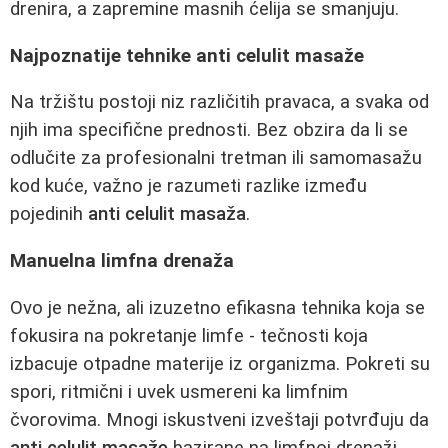
drenira, a zapremine masnih ćelija se smanjuju.
Najpoznatije tehnike anti celulit masaže
Na tržištu postoji niz različitih pravaca, a svaka od
njih ima specifične prednosti. Bez obzira da li se
odlučite za profesionalni tretman ili samomasažu
kod kuće, važno je razumeti razlike između
pojedinih
anti celulit masaža
.
Manuelna limfna drenaža
Ovo je nežna, ali izuzetno efikasna tehnika koja se
fokusira na pokretanje limfe - tečnosti koja
izbacuje otpadne materije iz organizma. Pokreti su
spori, ritmični i uvek usmereni ka limfnim
čvorovima. Mnogi iskustveni izveštaji potvrđuju da
anti celulit masaže
bazirane na limfnoj drenaži