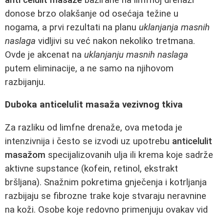
donose brzo olakšanje od osećaja težine u
nogama, a prvi rezultati na planu
uklanjanja masnih
naslaga
vidljivi su već nakon nekoliko tretmana.
Ovde je akcenat na
uklanjanju masnih naslaga
putem eliminacije, a ne samo na njihovom
razbijanju.
Duboka anticelulit masaža vezivnog tkiva
Za razliku od limfne drenaže, ova metoda je
intenzivnija i često se izvodi uz upotrebu
anticelulit
masažom
specijalizovanih ulja ili krema koje sadrže
aktivne supstance (kofein, retinol, ekstrakt
bršljana). Snažnim pokretima gnječenja i kotrljanja
razbijaju se fibrozne trake koje stvaraju neravnine
na koži. Osobe koje redovno primenjuju ovakav vid