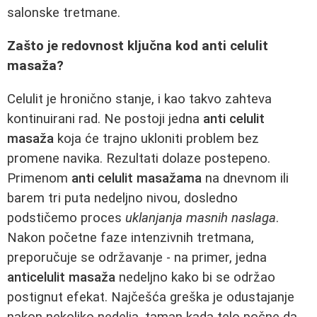
salonske tretmane.
Zašto je redovnost ključna kod anti celulit
masaža?
Celulit je hronično stanje, i kao takvo zahteva
kontinuirani rad. Ne postoji jedna
anti celulit
masaža
koja će trajno ukloniti problem bez
promene navika. Rezultati dolaze postepeno.
Primenom
anti celulit masažama
na dnevnom ili
barem tri puta nedeljno nivou, dosledno
podstičemo proces
uklanjanja masnih naslaga
.
Nakon početne faze intenzivnih tretmana,
preporučuje se održavanje - na primer, jedna
anticelulit masaža
nedeljno kako bi se održao
postignut efekat. Najčešća greška je odustajanje
nakon nekoliko nedelja, taman kada telo počne da