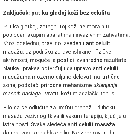
Zaključak: put ka glađoj koži bez celulita
Put ka glatkoj, zategnutoj koži ne mora biti
popločan skupim aparatima i invazivnim zahvatima.
Kroz doslednu, pravilno izvedenu
anticelulit
masažu
, uz podršku zdrave ishrane i fizičke
aktivnosti, moguće je postići izvanredne rezultate.
Nauka i praksa potvrđuju da upravo
anti celulit
masažama
možemo ciljano delovati na kritične
zone, podstaći prirodne mehanizme
uklanjanja
masnih naslaga
i vratiti koži mladalački tonus.
Bilo da se odlučite za limfnu drenažu, duboku
masažu vezivnog tkiva ili vakum terapiju, ključ je u
istrajnosti. Svaka sledeća
anti celulit masaža
donosi vas korak bliže cilju. Ne zaboravite da