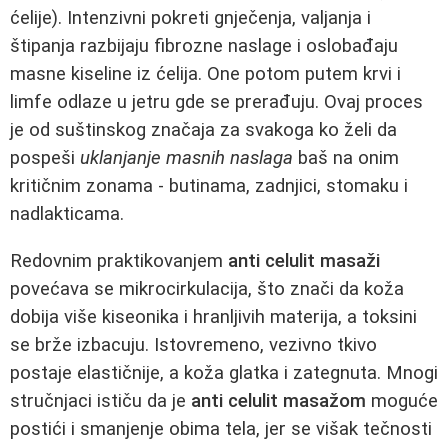
ćelije). Intenzivni pokreti gnječenja, valjanja i
štipanja razbijaju fibrozne naslage i oslobađaju
masne kiseline iz ćelija. One potom putem krvi i
limfe odlaze u jetru gde se prerađuju. Ovaj proces
je od suštinskog značaja za svakoga ko želi da
pospeši
uklanjanje masnih naslaga
baš na onim
kritičnim zonama - butinama, zadnjici, stomaku i
nadlakticama.
Redovnim praktikovanjem
anti celulit masaži
povećava se mikrocirkulacija, što znači da koža
dobija više kiseonika i hranljivih materija, a toksini
se brže izbacuju. Istovremeno, vezivno tkivo
postaje elastičnije, a koža glatka i zategnuta. Mnogi
stručnjaci ističu da je
anti celulit masažom
moguće
postići i smanjenje obima tela, jer se višak tečnosti