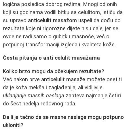
logična posledica dobrog režima. Mnogi od onih
koji su godinama vodili bitku sa celulitom, ističu da
su upravo
anticelulit masažom
uspeli da dođu do
rezultata koje ni rigorozne dijete nisu dale, jer se
ovde ne radi samo o gubitku masnoće, već o
potpunoj transformaciji izgleda i kvaliteta kože.
Česta pitanja o anti celulit masažama
Koliko brzo mogu da očekujem rezultate?
Već nakon prve
anticelulit masaže
možete osetiti
da je koža mekša i zaglađenija, ali vidljivije
uklanjanje masnih naslaga
zahteva najmanje četiri
do šest nedelja redovnog rada.
Da li je tačno da se masne naslage mogu potpuno
ukloniti?