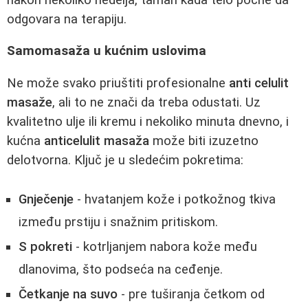
odgovara na terapiju.
Samomasaža u kućnim uslovima
Ne može svako priuštiti profesionalne
anti celulit
masaže
, ali to ne znači da treba odustati. Uz
kvalitetno ulje ili kremu i nekoliko minuta dnevno, i
kućna
anticelulit masaža
može biti izuzetno
delotvorna. Ključ je u sledećim pokretima:
Gnječenje
- hvatanjem kože i potkožnog tkiva
između prstiju i snažnim pritiskom.
S pokreti
- kotrljanjem nabora kože među
dlanovima, što podseća na ceđenje.
Četkanje na suvo
- pre tuširanja četkom od