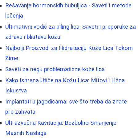
Rešavanje hormonskih bubuljica - Saveti i metode
lečenja
Ultimativni vodič za piling lica: Saveti i preporuke za
zdravu i blistavu kožu
Najbolji Proizvodi za Hidrataciju Kože Lica Tokom
Zime
Saveti za negu problematične kože lica
Kako Ishrana Utiče na Kožu Lica: Mitovi i Lična
Iskustva
Implantati u jagodicama: sve što treba da znate
pre zahvata
Ultrazvučna Kavitacija: Bezbolno Smanjenje
Masnih Naslaga