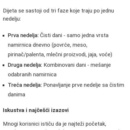
Dijeta se sastoji od tri faze koje traju po jednu
nedelju:
Prva nedelja:
Čisti dani - samo jedna vrsta
namirnica dnevno (povrće, meso,
pirinač/palenta, mlečni proizvodi, jaja, voće)
Druga nedelja:
Kombinovani dani - mešanje
odabranih namirnica
Treća nedelja:
Ponavljanje prve nedelje sa čistim
danima
Iskustva i najčešći izazovi
Mnogi korisnici ističu da je najteži početak,