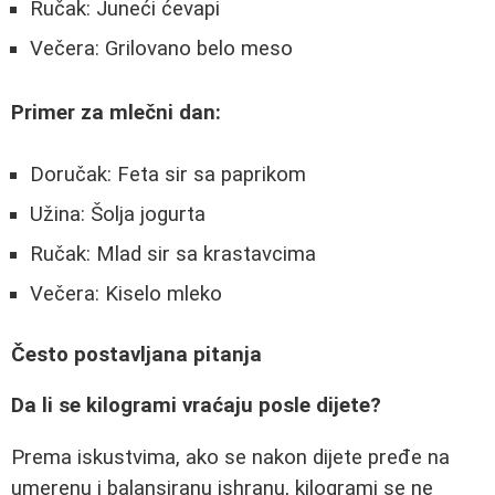
Ručak: Juneći ćevapi
Večera: Grilovano belo meso
Primer za mlečni dan:
Doručak: Feta sir sa paprikom
Užina: Šolja jogurta
Ručak: Mlad sir sa krastavcima
Večera: Kiselo mleko
Često postavljana pitanja
Da li se kilogrami vraćaju posle dijete?
Prema iskustvima, ako se nakon dijete pređe na
umerenu i balansiranu ishranu, kilogrami se ne