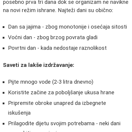
posebno prva tri dana dok se organizam ne navikne
na novi režim ishrane. Najteži dani su obično:
Dan sa jajima - zbog monotonije i osećaja sitosti
Voćni dan - zbog brzog povrata gladi
Povrtni dan - kada nedostaje raznolikost
Saveti za lakše izdržavanje:
Pijte mnogo vode (2-3 litra dnevno)
Koristite začine za poboljšanje ukusa hrane
Pripremite obroke unapred da izbegnete
iskušenja
Prilagodite dijetu svojim potrebama - neki dani