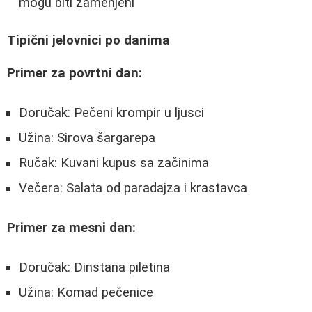
mogu biti zamenjeni
Tipični jelovnici po danima
Primer za povrtni dan:
Doručak: Pečeni krompir u ljusci
Užina: Sirova šargarepa
Ručak: Kuvani kupus sa začinima
Večera: Salata od paradajza i krastavca
Primer za mesni dan:
Doručak: Dinstana piletina
Užina: Komad pečenice