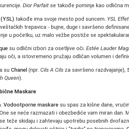
kurencije.
Dior Parfait
se takođe pominje kao odlična m
 (YSL)
takođe ima svoje mesto pod suncem.
YSL Effet
veštačkih trepavica - bujne, duge i savršeno definisane
je u početku, uz malo vežbe postiže se spektakularan
ique
su odlični izbori za osetljive oči.
Estée Lauder Mag
raju oči, a istovremeno pružaju odličan volumen i definic
na su
Chanel
(npr.
Cils A Cils
za savršeno razdvajanje),
h Queen
).
Obične Maskare
a.
Vodootporne maskare
su spas za kišne dane, vrućina
 One se neće razmazati i obezbediće vam miran dan. M
se teže skidaju i zahtevaju upotrebu posebnih dvofaz