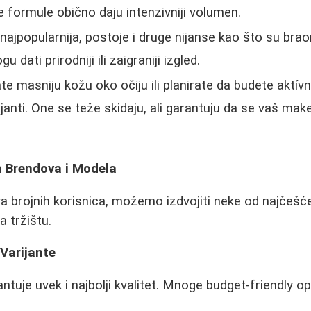
 formule obično daju intenzivniji volumen.
najpopularnija, postoje i druge nijanse kao što su braon
u dati prirodniji ili zaigraniji izgled.
e masniju kožu oko očiju ili planirate da budete aktívn
janti. One se teže skidaju, ali garantuju da se vaš mak
h Brendova i Modela
 brojnih korisnica, možemo izdvojiti neke od najčešće
a tržištu.
 Varijante
tuje uvek i najbolji kvalitet. Mnoge budget-friendly op