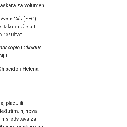
askara za volumen.
 Faux Cils
(EFC)
. Iako može biti
 rezultat.
nascopic
i
Clinique
iju.
Shiseido
i
Helena
, plažu ili
eđutim, njihova
nih sredstava za