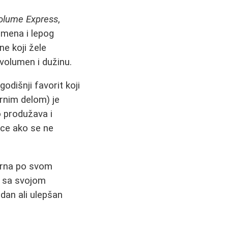
olume Express
,
umena i lepog
ne koji žele
volumen i dužinu.
odišnji favorit koji
crnim delom) je
 produžava i
ice ako se ne
arna po svom
, sa svojom
odan ali ulepšan