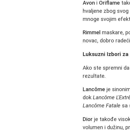
Avon
i
Oriflame
tako
hvaljene zbog svog k
mnoge svojim efek
Rimmel
maskare, p
novac, dobro radeći
Luksuzni Izbori za
Ako ste spremni da
rezultate.
Lancôme
je sinonim
dok
Lancôme L'Ext
Lancôme Fatale
sa s
Dior
je takođe viso
volumen i dužinu, p