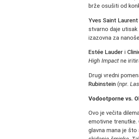
brže osušiti od kon
Yves Saint Laurent
stvarno daje utisak 
izazovna za nanošen
Estée Lauder
i
Clin
High Impact
ne iriti
Drugi vredni pome
Rubinstein
(npr.
Las
Vodootporne vs. 
Ovo je večita dilem
emotivne trenutke.
glavna mana je što 