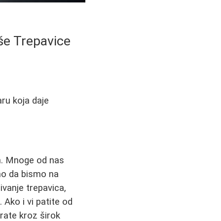
še Trepavice
ru koja daje
m. Mnoge od nas
amo da bismo na
ivanje trepavica,
 Ako i vi patite od
rate kroz širok