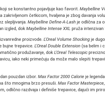
koji se konstantno pojavljuje kao favorit.
Maybelline V
a zakrivljenom četkicom, hvaljena je zbog davanja vol
ez slepljivanja.
Maybelline Define-A-Lash
je odlična za o
isan izgled, dok
Maybelline Intense XXL
pruža intenzivan 
izvanredne proizvode.
L'Oreal Volume Shocking
je dugog
e bujne trepavice.
L'Oreal Double Extension
(sa belim i 
amatično produžavanje, dok
L'Oreal Telescopic
precizno
avicu, iako neki primećuju da može malo slepiti trepav
jedan pouzdan izbor.
Max Factor 2000 Calorie
je legend
ana što mnogima brzo presuši.
Max Factor Masterpiece
m, odlično razdvaja i definiše trepavice, dajući im prir