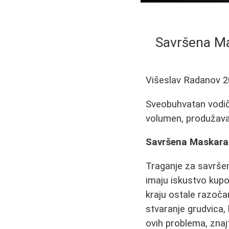
Savršena Ma
Višeslav Radanov
2
Sveobuhvatan vodič
volumen, produžava
Savršena Maskara:
Traganje za savrše
imaju iskustvo kupo
kraju ostale razoča
stvaranje grudvica, 
ovih problema, znaj