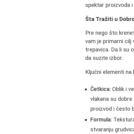
spektar proizvoda 
Šta Tražiti u Dobr
Pre nego što krenet
vam je primarni cilj
trepavica. Da li su
da suzite izbor.
Ključni elementi na 
Četkica:
Oblik i v
vlakana su dobre z
proizvod i često 
Formula:
Tekstura
stvaranju grudvic