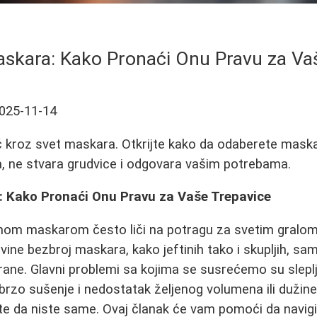
skara: Kako Pronaći Onu Pravu za Va
025-11-14
 kroz svet maskara. Otkrijte kako da odaberete maska
, ne stvara grudvice i odgovara vašim potrebama.
 Kako Pronaći Onu Pravu za Vaše Trepavice
nom maskarom često liči na potragu za svetim gralo
vine bezbroj maskara, kako jeftinih tako i skupljih, s
rane. Glavni problemi sa kojima se susrećemo su sleplj
brzo sušenje i nedostatak željenog volumena ili dužine.
te da niste same. Ovaj članak će vam pomoći da navigi