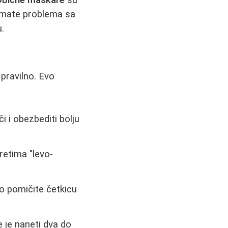
Obične maskare
su
 nemate problema sa
.
pravilno. Evo
i i obezbediti bolju
retima "levo-
o pomičite četkicu
 je naneti dva do