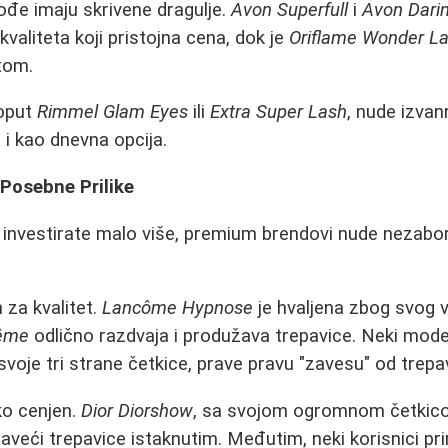
đe imaju skrivene dragulje.
Avon Superfull
i
Avon Dari
valiteta koji pristojna cena, dok je
Oriflame Wonder L
tom.
oput
Rimmel Glam Eyes
ili
Extra Super Lash
, nude izva
 i kao dnevna opcija.
 Posebne Prilike
 investirate malo više, premium brendovi nude nezabor
 za kvalitet.
Lancôme Hypnose
je hvaljena zbog svog v
rême
odlično razdvaja i produžava trepavice. Neki model
voje tri strane četkice, prave pravu "zavesu" od trepa
ko cenjen.
Dior Diorshow
, sa svojom ogromnom četkico
raveći trepavice istaknutim. Međutim, neki korisnici 