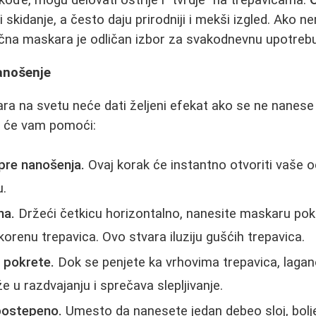
kođe, mogu delovati oštrije i "tvrdje" na trepavicama.
i skidanje, a često daju prirodniji i mekši izgled. Ako
čna maskara je odličan izbor za svakodnevnu upotrebu
anošenje
ara na svetu neće dati željeni efekat ako se ne nanese 
ji će vam pomoći:
 pre nanošenja.
Ovaj korak će instantno otvoriti vaše oč
.
na.
Držeći četkicu horizontalno, nanesite maskaru pok
orenu trepavica. Ovo stvara iluziju gušćih trepavica.
k pokrete.
Dok se penjete ka vrhovima trepavica, lagan
 u razdvajanju i sprečava slepljivanje.
 postepeno.
Umesto da nanesete jedan debeo sloj, bolje