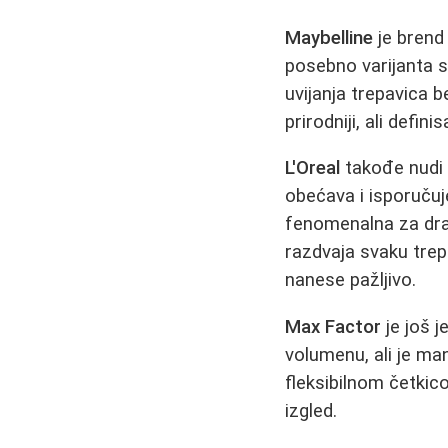
Maybelline
je brend 
posebno varijanta s
uvijanja trepavica b
prirodniji, ali defin
L'Oreal
takođe nudi 
obećava i isporučuj
fenomenalna za dr
razdvaja svaku trep
nanese pažljivo.
Max Factor
je još 
volumenu, ali je m
fleksibilnom četkico
izgled.