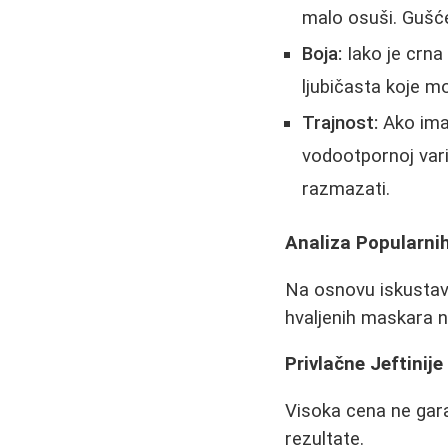
malo osuši. Gušće
Boja:
Iako je crna 
ljubičasta koje mog
Trajnost:
Ako imat
vodootpornoj vari
razmazati.
Analiza Popularni
Na osnovu iskustava
hvaljenih maskara n
Privlačne Jeftinije
Visoka cena ne garan
rezultate.