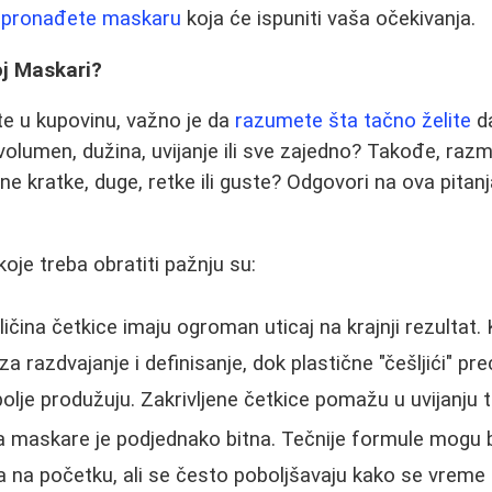
i
pronađete maskaru
koja će ispuniti vaša očekivanja.
oj Maskari?
e u kupovinu, važno je da
razumete šta tačno želite
da
 volumen, dužina, uvijanje ili sve zajedno? Takođe, razmi
 one kratke, duge, retke ili guste? Odgovori na ova pit
koje treba obratiti pažnju su:
eličina četkice imaju ogroman uticaj na krajnji rezultat.
a razdvajanje i definisanje, dok plastične "češljići" p
bolje produžuju. Zakrivljene četkice pomažu u uvijanju t
 maskare je podjednako bitna. Tečnije formule mogu bi
a na početku, ali se često poboljšavaju kako se vrem