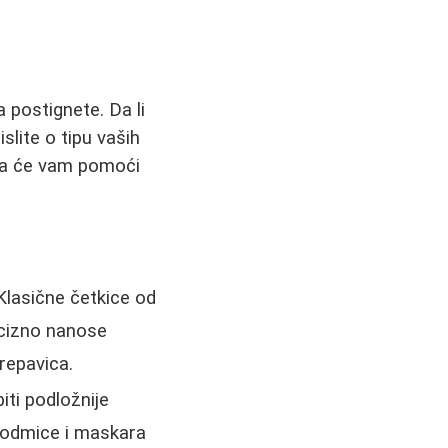
 postignete. Da li
slite o tipu vaših
anja će vam pomoći
 Klasične četkice od
recizno nanose
repavica.
ti podložnije
e odmice i maskara