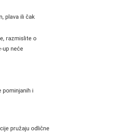
, plava ili čak
e, razmislite o
e-up neće
 pominjanih i
cije pružaju odlične