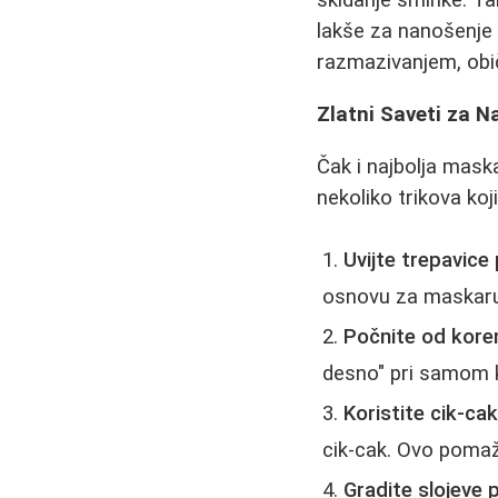
skidanje šminke. Ta
lakše za nanošenje 
razmazivanjem, obi
Zlatni Saveti za N
Čak i najbolja mask
nekoliko trikova ko
Uvijte trepavice
osnovu za maskaru
Počnite od kore
desno" pri samom k
Koristite cik-ca
cik-cak. Ovo pomaže
Gradite slojeve