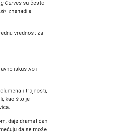
ng Curves
su često
ash
iznenadila
nrednu vrednost za
avno iskustvo i
olumena i trajnosti,
i, kao što je
vica.
m, daje dramatičan
primećuju da se može