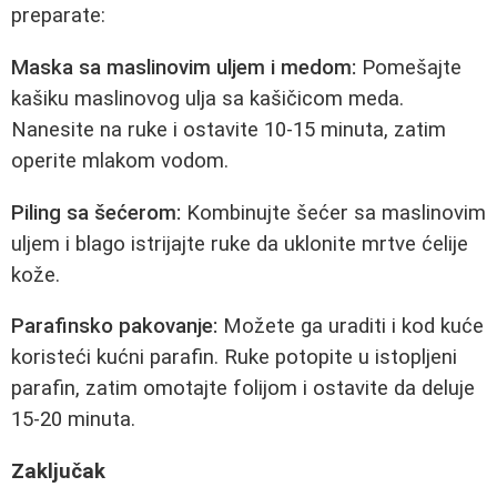
preparate:
Maska sa maslinovim uljem i medom:
Pomešajte
kašiku maslinovog ulja sa kašičicom meda.
Nanesite na ruke i ostavite 10-15 minuta, zatim
operite mlakom vodom.
Piling sa šećerom:
Kombinujte šećer sa maslinovim
uljem i blago istrijajte ruke da uklonite mrtve ćelije
kože.
Parafinsko pakovanje:
Možete ga uraditi i kod kuće
koristeći kućni parafin. Ruke potopite u istopljeni
parafin, zatim omotajte folijom i ostavite da deluje
15-20 minuta.
Zaključak