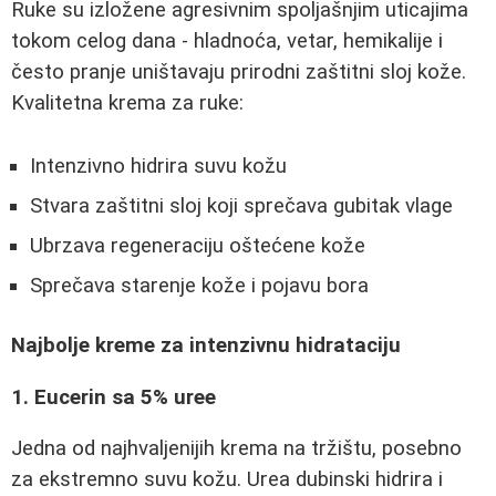
Ruke su izložene agresivnim spoljašnjim uticajima
tokom celog dana - hladnoća, vetar, hemikalije i
često pranje uništavaju prirodni zaštitni sloj kože.
Kvalitetna krema za ruke:
Intenzivno hidrira suvu kožu
Stvara zaštitni sloj koji sprečava gubitak vlage
Ubrzava regeneraciju oštećene kože
Sprečava starenje kože i pojavu bora
Najbolje kreme za intenzivnu hidrataciju
1. Eucerin sa 5% uree
Jedna od najhvaljenijih krema na tržištu, posebno
za ekstremno suvu kožu. Urea dubinski hidrira i