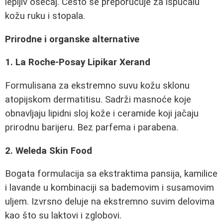
lepljiv osećaj. Često se preporučuje za ispucalu
kožu ruku i stopala.
Prirodne i organske alternative
1. La Roche-Posay Lipikar Xerand
Formulisana za ekstremno suvu kožu sklonu
atopijskom dermatitisu. Sadrži masnoće koje
obnavljaju lipidni sloj kože i ceramide koji jačaju
prirodnu barijeru. Bez parfema i parabena.
2. Weleda Skin Food
Bogata formulacija sa ekstraktima pansija, kamilice
i lavande u kombinaciji sa bademovim i susamovim
uljem. Izvrsno deluje na ekstremno suvim delovima
kao što su laktovi i zglobovi.