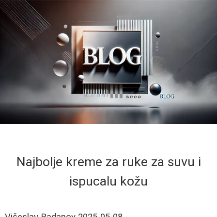
Najbolje kreme za ruke za suvu i
ispucalu kožu
Višeslav Radanov
2025-05-08