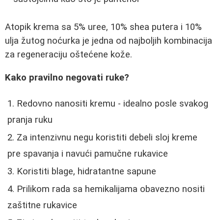
Atopik krema sa 5% uree, 10% shea putera i 10%
ulja žutog noćurka je jedna od najboljih kombinacija
za regeneraciju oštećene kože.
Kako pravilno negovati ruke?
Redovno nanositi kremu - idealno posle svakog
pranja ruku
Za intenzivnu negu koristiti debeli sloj kreme
pre spavanja i navući pamučne rukavice
Koristiti blage, hidratantne sapune
Prilikom rada sa hemikalijama obavezno nositi
zaštitne rukavice