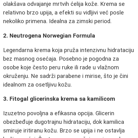
olakšava odvajanje mrtvih ćelija kože. Krema se
relativno brzo upija, a efekti su vidljivi već posle
nekoliko primena. Idealna za zimski period.
2. Neutrogena Norwegian Formula
Legendarna krema koja pruža intenzivnu hidrataciju
bez masnog osećaja. Posebno je pogodna za
osobe koje često peru ruke ili rade u vlažnom
okruženju. Ne sadrži parabene i mirise, što je čini
idealnom za osetljivu kožu.
3. Fitogal glicerinska krema sa kamilicom
Izuzetno povoljna a efikasna opcija. Glicerin
obezbeđuje dugotrajnu hidrataciju, dok kamilica
smiruje iritiranu kožu. Brzo se upija i ne ostavlja