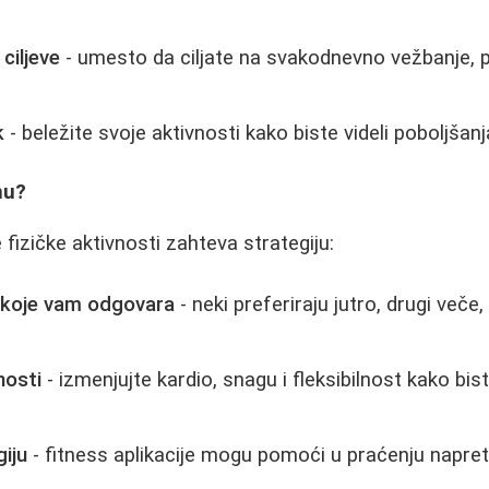
ciljeve
- umesto da ciljate na svakodnevno vežbanje, p
k
- beležite svoje aktivnosti kako biste videli poboljšanj
nu?
fizičke aktivnosti zahteva strategiju:
 koje vam odgovara
- neki preferiraju jutro, drugi veče,
nosti
- izmenjujte kardio, snagu i fleksibilnost kako bist
giju
- fitness aplikacije mogu pomoći u praćenju napretk