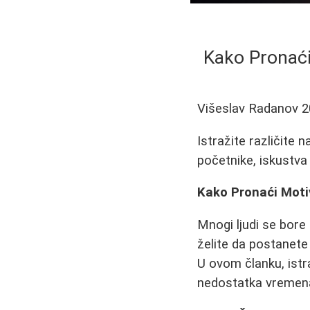
Kako Pronaći
Višeslav Radanov
2
Istražite različite 
početnike, iskustva 
Kako Pronaći Moti
Mnogi ljudi se bore 
želite da postanete 
U ovom članku, istr
nedostatka vremena 