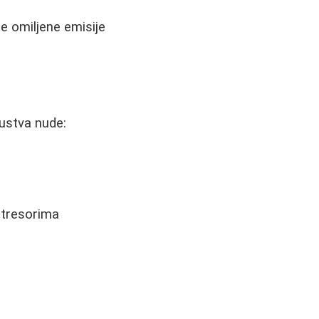
te omiljene emisije
ustva nude:
stresorima