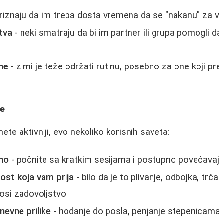
riznaju da im treba dosta vremena da se "nakanu" za 
tva
- neki smatraju da bi im partner ili grupa pomogli 
ne
- zimi je teže održati rutinu, posebno za one koji pre
ke
ete aktivniji, evo nekoliko korisnih saveta:
no
- počnite sa kratkim sesijama i postupno povećavaj
ost koja vam prija
- bilo da je to plivanje, odbojka, trčan
osi zadovoljstvo
nevne prilike
- hodanje do posla, penjanje stepenicama