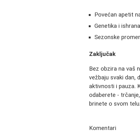
Povećan apetit na
Genetika i ishran
Sezonske promene 
Zaključak
Bez obzira na vaš niv
vežbaju svaki dan, d
aktivnosti i pauza. 
odaberete - trčanje,
brinete o svom telu
Komentari