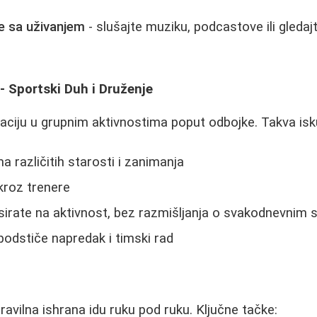
e sa uživanjem
- slušajte muziku, podcastove ili gledaj
- Sportski Duh i Druženje
aciju u grupnim aktivnostima poput odbojke. Takva isk
a različitih starosti i zanimanja
kroz trenere
usirate na aktivnost, bez razmišljanja o svakodnevnim 
 podstiče napredak i timski rad
pravilna ishrana idu ruku pod ruku. Ključne tačke: