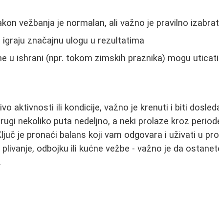
kon vežbanja je normalan, ali važno je pravilno izabrat
a igraju značajnu ulogu u rezultatima
u ishrani (npr. tokom zimskih praznika) mogu uticati
o aktivnosti ili kondicije, važno je krenuti i biti dosleda
rugi nekoliko puta nedeljno, a neki prolaze kroz period
Ključ je pronaći balans koji vam odgovara i uživati u p
 plivanje, odbojku ili kućne vežbe - važno je da ostanet
.