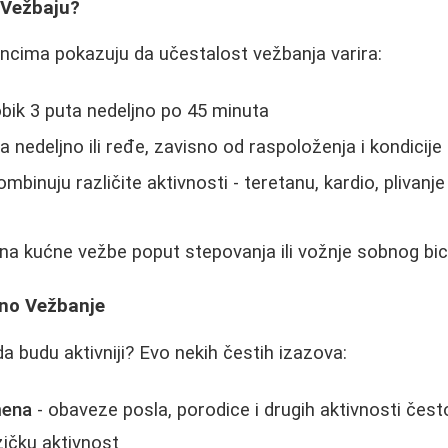
 Vežbaju?
ncima pokazuju da učestalost vežbanja varira:
bik 3 puta nedeljno po 45 minuta
a nedeljno ili ređe, zavisno od raspoloženja i kondicije
ombinuju različite aktivnosti - teretanu, kardio, plivanje
 na kućne vežbe poput stepovanja ili vožnje sobnog bic
no Vežbanje
a budu aktivniji? Evo nekih čestih izazova:
mena
- obaveze posla, porodice i drugih aktivnosti čest
ičku aktivnost