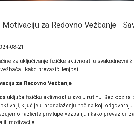
 Motivaciju za Redovno Vežbanje - Save
024-08-21
načine za uključivanje fizičke aktivnosti u svakodnevni ž
vežbača i kako prevazići lenjost.
vaciju za Redovno Vežbanje
da uključe fizičku aktivnost u svoju rutinu. Bez obzira da
aktivniji, ključ je u pronalaženju načina koji odgovaraju
ažujemo različite pristupe vežbanju i kako prevazići i
ili motivacije.