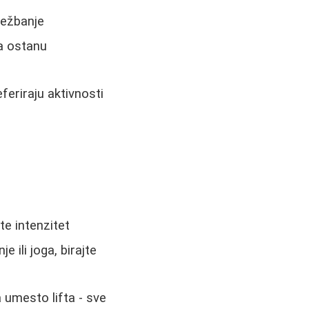
vežbanje
da ostanu
feriraju aktivnosti
te intenzitet
je ili joga, birajte
 umesto lifta - sve