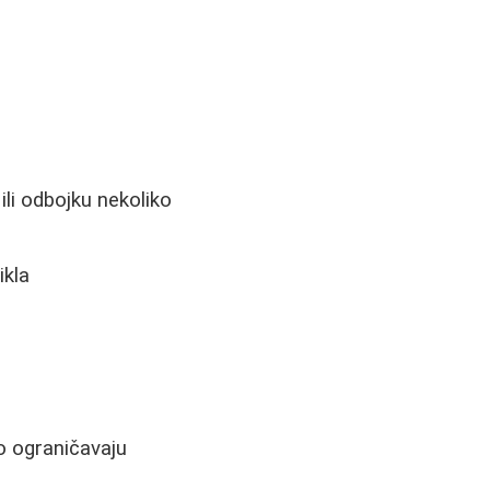
 ili odbojku nekoliko
ikla
o ograničavaju