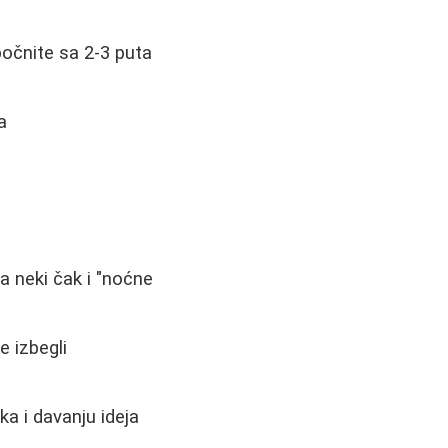
očnite sa 2-3 puta
a
 a neki čak i "noćne
e izbegli
a i davanju ideja