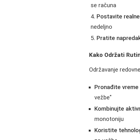
se računa
Postavite realne 
nedeljno
Pratite napreda
Kako Održati Ruti
Održavanje redovne 
Pronađite vreme
vežbe"
Kombinujte aktiv
monotoniju
Koristite tehnolo