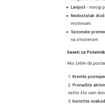
Lenjost
- mnogi p
Nedostatak druš
motivisani
Sezonske prome
na otvorenom
Saveti za Početni
Ako želite da postan
Krenite postepe
Pronađite aktivn
nešto što vam don
Koristite svakod