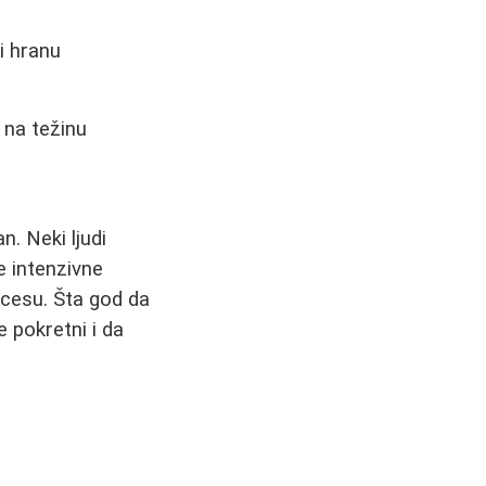
i hranu
 na težinu
n. Neki ljudi
e intenzivne
rocesu. Šta god da
e pokretni i da