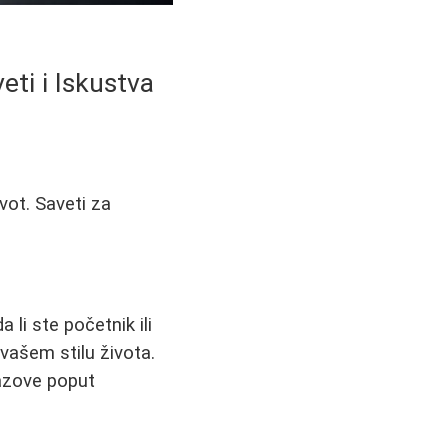
ti i Iskustva
ivot. Saveti za
 li ste početnik ili
 vašem stilu života.
zazove poput