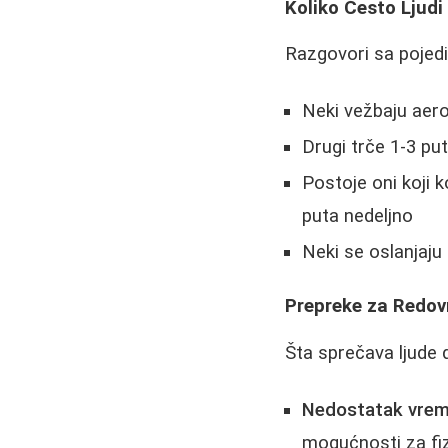
Koliko Često Ljudi
Razgovori sa pojedi
Neki vežbaju aero
Drugi trče 1-3 put
Postoje oni koji k
puta nedeljno
Neki se oslanjaju
Prepreke za Redov
Šta sprečava ljude d
Nedostatak vre
mogućnosti za fiz