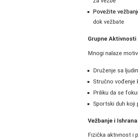
za vežbe
Povežite vežbanj
dok vežbate
Grupne Aktivnosti 
Mnogi nalaze motiv
Druženje sa ljudim
Stručno vođenje 
Priliku da se fok
Sportski duh koji
Vežbanje i Ishrana
Fizička aktivnost i 