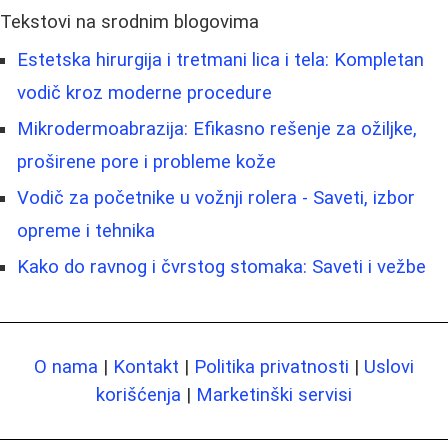
Tekstovi na srodnim blogovima
Estetska hirurgija i tretmani lica i tela: Kompletan
vodič kroz moderne procedure
Mikrodermoabrazija: Efikasno rešenje za ožiljke,
proširene pore i probleme kože
Vodič za početnike u vožnji rolera - Saveti, izbor
opreme i tehnika
Kako do ravnog i čvrstog stomaka: Saveti i vežbe
O nama
|
Kontakt
|
Politika privatnosti
|
Uslovi
korišćenja
|
Marketinški servisi