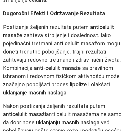
Dugoročni Efekti i Održavanje Rezultata
Postizanje željenih rezultata putem
anticelulit
masaže
zahteva strpljenje i doslednost. Iako
pojedinačni tretmani
anti celulit masažom
mogu
doneti trenutno poboljšanje, trajni rezultati
zahtevaju redovne tretmane i zdrav način života.
Kombinacija
anti-celulit masaže
sa pravilnom
ishranom i redovnom fizičkom aktivnošću može
značajno poboljšati proces
lipolize
i olakšati
uklanjanje masnih naslaga
.
Nakon postizanja željenih rezultata putem
anticelulit masaži
anti celulit masažama ne samo
da doprinose
uklanjanju masnih naslaga
već
poboljšavaju opšte stanje kože i podstiču osećaj