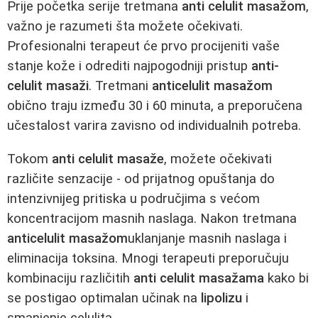
Prije početka serije tretmana
anti celulit masažom
,
važno je razumeti šta možete očekivati.
Profesionalni terapeut će prvo procijeniti vaše
stanje kože i odrediti najpogodniji pristup
anti-
celulit masaži
. Tretmani
anticelulit masažom
obično traju između 30 i 60 minuta, a preporučena
učestalost varira zavisno od individualnih potreba.
Tokom
anti celulit masaže
, možete očekivati
različite senzacije - od prijatnog opuštanja do
intenzivnijeg pritiska u područjima s većom
koncentracijom masnih naslaga. Nakon tretmana
anticelulit masažom
uklanjanje masnih naslaga i
eliminacija toksina. Mnogi terapeuti preporučuju
kombinaciju različitih
anti celulit masažama
kako bi
se postigao optimalan učinak na
lipolizu
i
smanjenje celulita.