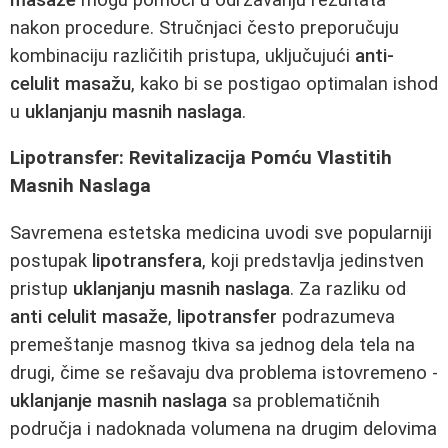
nakon procedure. Stručnjaci često preporučuju
kombinaciju različitih pristupa, uključujući
anti-
celulit masažu
, kako bi se postigao optimalan ishod
u
uklanjanju masnih naslaga
.
Lipotransfer: Revitalizacija Pomću Vlastitih
Masnih Naslaga
Savremena estetska medicina uvodi sve popularniji
postupak
lipotransfera
, koji predstavlja jedinstven
pristup
uklanjanju masnih naslaga
. Za razliku od
anti celulit masaže
,
lipotransfer
podrazumeva
premeštanje masnog tkiva sa jednog dela tela na
drugi, čime se rešavaju dva problema istovremeno -
uklanjanje masnih naslaga
sa problematičnih
područja i nadoknada volumena na drugim delovima