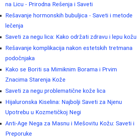
na Licu - Prirodna Rešenja i Saveti
Rešavanje hormonskih bubuljica - Saveti i metode
lečenja
Saveti za negu lica: Kako održati zdravu i lepu kožu
Rešavanje komplikacija nakon estetskih tretmana
podočnjaka
Kako se Boriti sa Mimiknim Borama i Prvim
Znacima Starenja Kože
Saveti za negu problematične kože lica
Hijaluronska Kiselina: Najbolji Saveti za Njenu
Upotrebu u Kozmetičkoj Negi
Anti-Age Nega za Masnu i Mešovitu Kožu: Saveti i
Preporuke