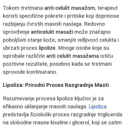
Tokom tretmana
anti-celulit masažom
, terapeut
koristi specifične pokrete i pritiske koji doprinose
razbijanju čvrstih masnih naslaga. Redovno
sprovđenje
anticelulit masaži
može značajno
poboljšati stanje kože, smanjiti vidljivost celulita i
ubrzati proces
lipolize
. Mnoge osobe koje su
isprobale različite
anti celulit masažama
ističu
pozitivne rezultate, posebno kada se tretmani
sprovode kontinuirano.
Lipoliza: Prirodni Proces Razgradnje Masti
Razumevanje procesa lipolize ključno je za
efikasno uklanjanje masnih naslaga.
Lipoliza
predstavlja fiziološki proces razgradnje triglicerida
na slobodne masne kiseline i glicerol, koji se zatim