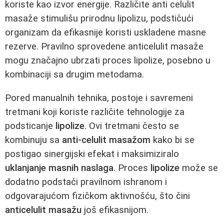
koriste kao izvor energije. Različite anti celulit
masaže stimulišu prirodnu lipolizu, podstičući
organizam da efikasnije koristi uskladene masne
rezerve. Pravilno sprovedene anticelulit masaže
mogu značajno ubrzati proces lipolize, posebno u
kombinaciji sa drugim metodama.
Pored manualnih tehnika, postoje i savremeni
tretmani koji koriste različite tehnologije za
podsticanje
lipolize
. Ovi tretmani često se
kombinuju sa
anti-celulit masažom
kako bi se
postigao sinergijski efekat i maksimiziralo
uklanjanje masnih naslaga
. Proces
lipolize
može se
dodatno podstaći pravilnom ishranom i
odgovarajućom fizičkom aktivnošću, što čini
anticelulit masažu
još efikasnijom.