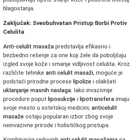
blagostanja.
Zaključak: Sveobuhvatan Pristup Borbi Protiv
Celulita
Anti-celulit masaža
predstavlja efikasno i
bezbedno rešenje za one koji žele da poboljšaju
izgled svoje kože i smanje vidljivost celulita. Kroz
različite tehnike
anti celulit masaži
, moguće je
podstaći prirodne procese
lipolize
i olakšati
uklanjanje masnih naslaga
. Iako invazivnije
procedure poput
liposukcije
i
lipotransfera
imaju
svoje mesto u estetskoj medicini,
anticelulit
masaže
ostaju popularan izbor zbog svoje
neinvazivne prirode i holističkog pristupa.
Kombinacija redovnih
anti celulit masažama
sa