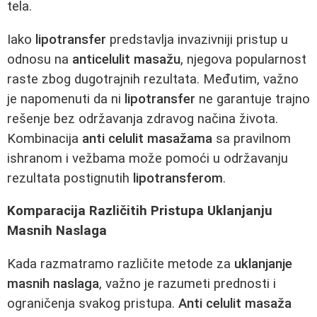
tela.
Iako
lipotransfer
predstavlja invazivniji pristup u
odnosu na
anticelulit masažu
, njegova popularnost
raste zbog dugotrajnih rezultata. Međutim, važno
je napomenuti da ni
lipotransfer
ne garantuje trajno
rešenje bez održavanja zdravog načina života.
Kombinacija
anti celulit masažama
sa pravilnom
ishranom i vežbama može pomoći u održavanju
rezultata postignutih
lipotransferom
.
Komparacija Različitih Pristupa Uklanjanju
Masnih Naslaga
Kada razmatramo različite metode za
uklanjanje
masnih naslaga
, važno je razumeti prednosti i
ograničenja svakog pristupa.
Anti celulit masaža