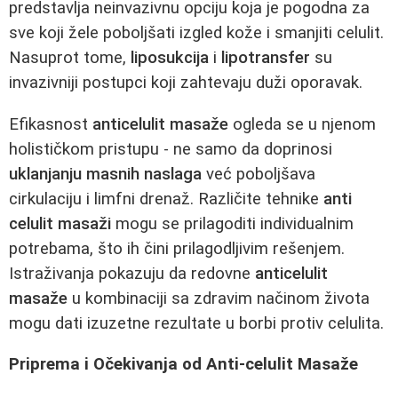
predstavlja neinvazivnu opciju koja je pogodna za
sve koji žele poboljšati izgled kože i smanjiti celulit.
Nasuprot tome,
liposukcija
i
lipotransfer
su
invazivniji postupci koji zahtevaju duži oporavak.
Efikasnost
anticelulit masaže
ogleda se u njenom
holističkom pristupu - ne samo da doprinosi
uklanjanju masnih naslaga
već poboljšava
cirkulaciju i limfni drenaž. Različite tehnike
anti
celulit masaži
mogu se prilagoditi individualnim
potrebama, što ih čini prilagodljivim rešenjem.
Istraživanja pokazuju da redovne
anticelulit
masaže
u kombinaciji sa zdravim načinom života
mogu dati izuzetne rezultate u borbi protiv celulita.
Priprema i Očekivanja od Anti-celulit Masaže