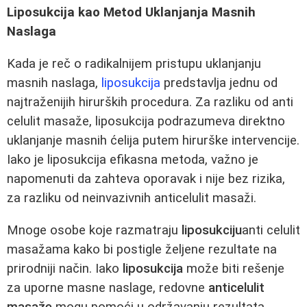
Liposukcija kao Metod Uklanjanja Masnih
Naslaga
Kada je reč o radikalnijem pristupu uklanjanju
masnih naslaga,
liposukcija
predstavlja jednu od
najtraženijih hirurških procedura. Za razliku od anti
celulit masaže, liposukcija podrazumeva direktno
uklanjanje masnih ćelija putem hirurške intervencije.
Iako je liposukcija efikasna metoda, važno je
napomenuti da zahteva oporavak i nije bez rizika,
za razliku od neinvazivnih anticelulit masaži.
Mnoge osobe koje razmatraju
liposukciju
anti celulit
masažama kako bi postigle željene rezultate na
prirodniji način. Iako
liposukcija
može biti rešenje
za uporne masne naslage, redovne
anticelulit
masaže
mogu pomoći u održavanju rezultata