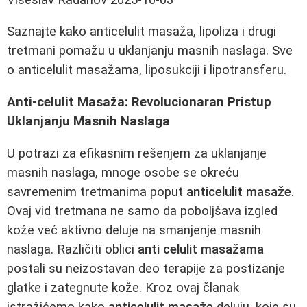
Saznajte kako anticelulit masaža, lipoliza i drugi
tretmani pomažu u uklanjanju masnih naslaga. Sve
o anticelulit masažama, liposukciji i lipotransferu.
Anti-celulit Masaža: Revolucionaran Pristup
Uklanjanju Masnih Naslaga
U potrazi za efikasnim rešenjem za uklanjanje
masnih naslaga, mnoge osobe se okreću
savremenim tretmanima poput
anticelulit masaže
.
Ovaj vid tretmana ne samo da poboljšava izgled
kože već aktivno deluje na smanjenje masnih
naslaga. Različiti oblici
anti celulit masažama
postali su neizostavan deo terapije za postizanje
glatke i zategnute kože. Kroz ovaj članak
istražićemo kako
anticelulit masaže
deluju, koje su