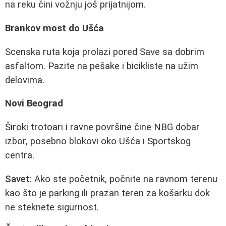
na reku čini vožnju još prijatnijom.
Brankov most do Ušća
Scenska ruta koja prolazi pored Save sa dobrim
asfaltom. Pazite na pešake i bicikliste na užim
delovima.
Novi Beograd
Široki trotoari i ravne površine čine NBG dobar
izbor, posebno blokovi oko Ušća i Sportskog
centra.
Savet:
Ako ste početnik, počnite na ravnom terenu
kao što je parking ili prazan teren za košarku dok
ne steknete sigurnost.