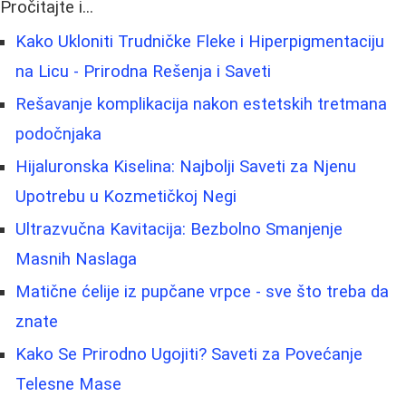
Pročitajte i...
Kako Ukloniti Trudničke Fleke i Hiperpigmentaciju
na Licu - Prirodna Rešenja i Saveti
Rešavanje komplikacija nakon estetskih tretmana
podočnjaka
Hijaluronska Kiselina: Najbolji Saveti za Njenu
Upotrebu u Kozmetičkoj Negi
Ultrazvučna Kavitacija: Bezbolno Smanjenje
Masnih Naslaga
Matične ćelije iz pupčane vrpce - sve što treba da
znate
Kako Se Prirodno Ugojiti? Saveti za Povećanje
Telesne Mase