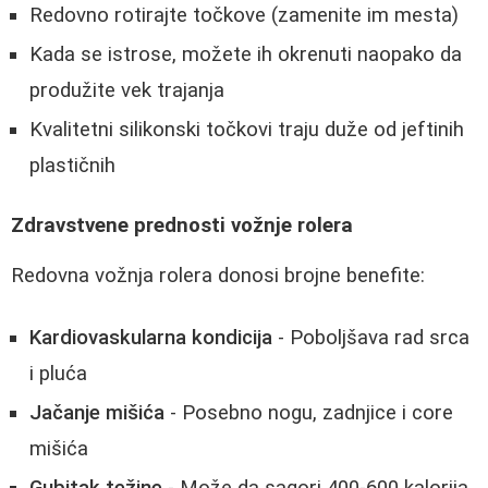
Redovno rotirajte točkove (zamenite im mesta)
Kada se istrose, možete ih okrenuti naopako da
produžite vek trajanja
Kvalitetni silikonski točkovi traju duže od jeftinih
plastičnih
Zdravstvene prednosti vožnje rolera
Redovna vožnja rolera donosi brojne benefite:
Kardiovaskularna kondicija
- Poboljšava rad srca
i pluća
Jačanje mišića
- Posebno nogu, zadnjice i core
mišića
Gubitak težine
- Može da sagori 400-600 kalorija