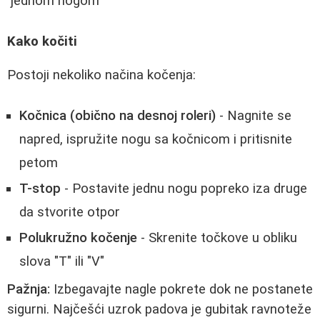
jednom nogom
Kako kočiti
Postoji nekoliko načina kočenja:
Kočnica (obično na desnoj roleri)
- Nagnite se
napred, ispružite nogu sa kočnicom i pritisnite
petom
T-stop
- Postavite jednu nogu popreko iza druge
da stvorite otpor
Polukružno kočenje
- Skrenite točkove u obliku
slova "T" ili "V"
Pažnja:
Izbegavajte nagle pokrete dok ne postanete
sigurni. Najčešći uzrok padova je gubitak ravnoteže