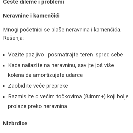
Česte dileme i problemi
Neravnine i kamenčići
Mnogi početnici se plaše neravnina i kamenčića.
Rešenja:
Vozite pazljivo i posmatrajte teren ispred sebe
Kada nailazite na neravninu, savijte još više
kolena da amortizujete udarce
Zaobiđite veće prepreke
Razmislite o većim točkovima (84mm+) koji bolje
prolaze preko neravnina
Nizbrdice