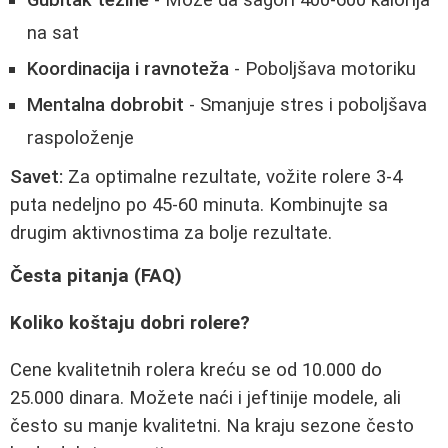
na sat
Koordinacija i ravnoteža
- Poboljšava motoriku
Mentalna dobrobit
- Smanjuje stres i poboljšava
raspoloženje
Savet:
Za optimalne rezultate, vožite rolere 3-4
puta nedeljno po 45-60 minuta. Kombinujte sa
drugim aktivnostima za bolje rezultate.
Česta pitanja (FAQ)
Koliko koštaju dobri rolere?
Cene kvalitetnih rolera kreću se od 10.000 do
25.000 dinara. Možete naći i jeftinije modele, ali
često su manje kvalitetni. Na kraju sezone često