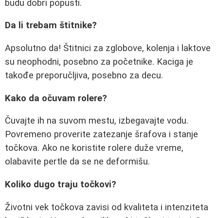
budu dobri popusti.
Da li trebam štitnike?
Apsolutno da! Štitnici za zglobove, kolenja i laktove
su neophodni, posebno za početnike. Kaciga je
takođe preporučljiva, posebno za decu.
Kako da očuvam rolere?
Čuvajte ih na suvom mestu, izbegavajte vodu.
Povremeno proverite zatezanje šrafova i stanje
točkova. Ako ne koristite rolere duže vreme,
olabavite pertle da se ne deformišu.
Koliko dugo traju točkovi?
Životni vek točkova zavisi od kvaliteta i intenziteta