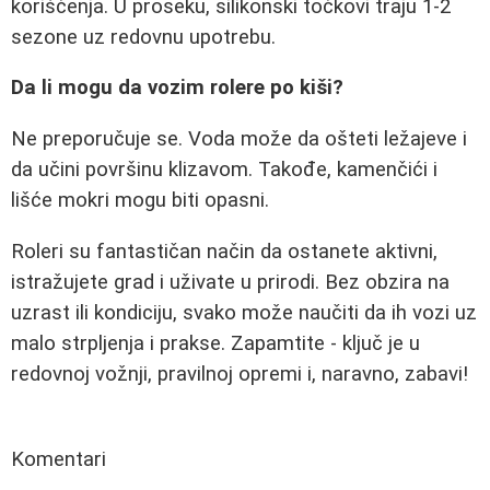
korišćenja. U proseku, silikonski točkovi traju 1-2
sezone uz redovnu upotrebu.
Da li mogu da vozim rolere po kiši?
Ne preporučuje se. Voda može da ošteti ležajeve i
da učini površinu klizavom. Takođe, kamenčići i
lišće mokri mogu biti opasni.
Roleri su fantastičan način da ostanete aktivni,
istražujete grad i uživate u prirodi. Bez obzira na
uzrast ili kondiciju, svako može naučiti da ih vozi uz
malo strpljenja i prakse. Zapamtite - ključ je u
redovnoj vožnji, pravilnoj opremi i, naravno, zabavi!
Komentari