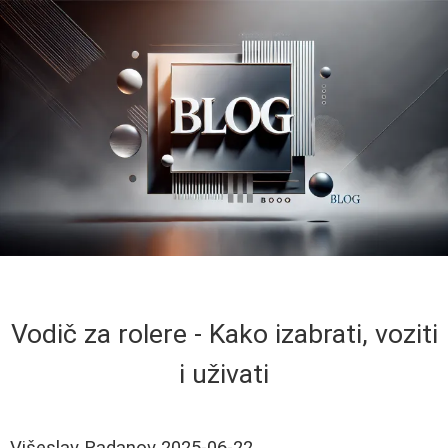
Vodič za rolere - Kako izabrati, voziti
i uživati
Višeslav Radanov
2025-06-22