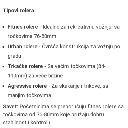
Tipovi rolera
Fitnes rolere
- Idealne za rekreativnu vožnju, sa
točkovima 76-80mm
Urban rolere
- Čvršća konstrukcija za vožnju po
gradu
Trkačke rolere
- Sa većim točkovima (84-
110mm) za veće brzine
Agressive rolere
- Za skakanje i trikove, sa
manjim točkovima
Savet:
Početnicima se preporučuju fitnes rolere sa
točkovima od 76-80mm koje pružaju dobru
stabilnost i kontrolu.