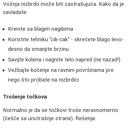
Vožnja nizbrdo može biti zastrašujuća. Kako da je
savladate:
Krenite sa blagim nagibima
Koristite tehniku "cik-cak" - skrećete blago levo-
desno da smanjite brzinu
Savijte kolena i nagnite telo napred (ne nazad!)
Vežbajte kočenje na ravnim površinama pre
nego što probate na nizbrdici
Trošenje točkova
Normalno je da se točkovi troše neravnomerno
(češće sa unutrašnje strane). Rešenja: