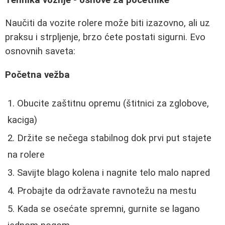
Naučiti da vozite rolere može biti izazovno, ali uz
praksu i strpljenje, brzo ćete postati sigurni. Evo
osnovnih saveta:
Početna vežba
Obucite zaštitnu opremu (štitnici za zglobove,
kaciga)
Držite se nečega stabilnog dok prvi put stajete
na rolere
Savijte blago kolena i nagnite telo malo napred
Probajte da održavate ravnotežu na mestu
Kada se osećate spremni, gurnite se lagano