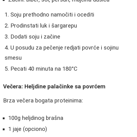
Soju prethodno namočiti i ocediti
Prodinstati luk i šargarepu
Dodati soju i začine
U posudu za pečenje redjati povrće i sojinu
smesu
Pecati 40 minuta na 180°C
Večera: Heljdine palačinke sa povrćem
Brza večera bogata proteinima:
100g heljdinog brašna
1 jaje (opciono)