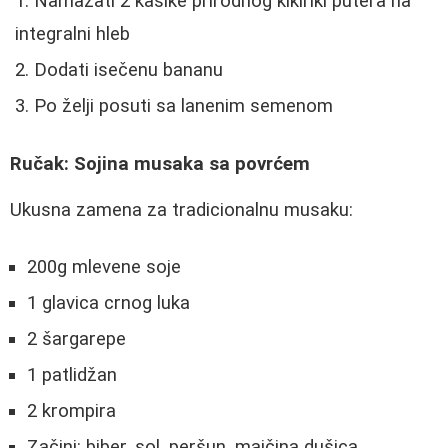
Namazati 2 kašike prirodnog kikiriki putera na
integralni hleb
Dodati isečenu bananu
Po želji posuti sa lanenim semenom
Ručak: Sojina musaka sa povrćem
Ukusna zamena za tradicionalnu musaku:
200g mlevene soje
1 glavica crnog luka
2 šargarepe
1 patlidžan
2 krompira
Začini: biber, sol, peršun, majčina dušica