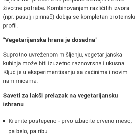
životne potrebe. Kombinovanjem različitih izvora
(npr. pasulj i pirinač) dobija se kompletan proteinski
profil.
"Vegetarijanska hrana je dosadna"
Suprotno uvreženom mišljenju, vegetarijanska
kuhinja može biti izuzetno raznovrsna i ukusna.
Ključ je u eksperimentisanju sa začinima i novim
namirnicama.
Saveti za lakši prelazak na vegetarijansku
ishranu
Krenite postepeno - prvo izbacite crveno meso,
pa belo, pa ribu