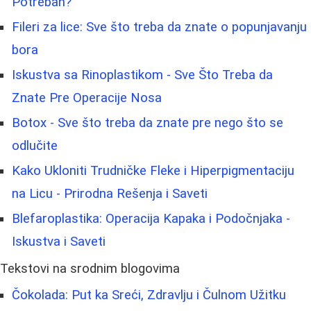
Potreban?
Fileri za lice: Sve što treba da znate o popunjavanju
bora
Iskustva sa Rinoplastikom - Sve Što Treba da
Znate Pre Operacije Nosa
Botox - Sve što treba da znate pre nego što se
odlučite
Kako Ukloniti Trudničke Fleke i Hiperpigmentaciju
na Licu - Prirodna Rešenja i Saveti
Blefaroplastika: Operacija Kapaka i Podočnjaka -
Iskustva i Saveti
Tekstovi na srodnim blogovima
Čokolada: Put ka Sreći, Zdravlju i Čulnom Užitku