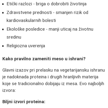
Etički razlozi - briga o dobrobiti životinja
Zdravstvene prednosti - smanjen rizik od
kardiovaskularnih bolesti
Ekološke posledice - manji uticaj na životnu
sredinu
Religiozna uverenja
Kako pravilno zameniti meso u ishrani?
Glavni izazov pri prelasku na vegetarijansku ishranu
je nadoknada proteina i drugih hranljivih materija
koje se tradicionalno dobijaju iz mesa. Evo najboljih
izvora:
Biljni izvori proteina: