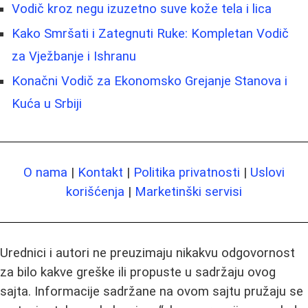
Vodič kroz negu izuzetno suve kože tela i lica
Kako Smršati i Zategnuti Ruke: Kompletan Vodič
za Vježbanje i Ishranu
Konačni Vodič za Ekonomsko Grejanje Stanova i
Kuća u Srbiji
O nama
|
Kontakt
|
Politika privatnosti
|
Uslovi
korišćenja
|
Marketinški servisi
Urednici i autori ne preuzimaju nikakvu odgovornost
za bilo kakve greške ili propuste u sadržaju ovog
sajta. Informacije sadržane na ovom sajtu pružaju se