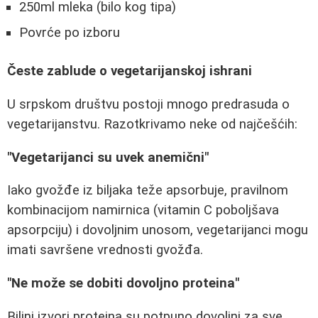
250ml mleka (bilo kog tipa)
Povrće po izboru
Česte zablude o vegetarijanskoj ishrani
U srpskom društvu postoji mnogo predrasuda o
vegetarijanstvu. Razotkrivamo neke od najčešćih:
"Vegetarijanci su uvek anemični"
Iako gvožđe iz biljaka teže apsorbuje, pravilnom
kombinacijom namirnica (vitamin C poboljšava
apsorpciju) i dovoljnim unosom, vegetarijanci mogu
imati savršene vrednosti gvožđa.
"Ne može se dobiti dovoljno proteina"
Biljni izvori proteina su potpuno dovoljni za sve