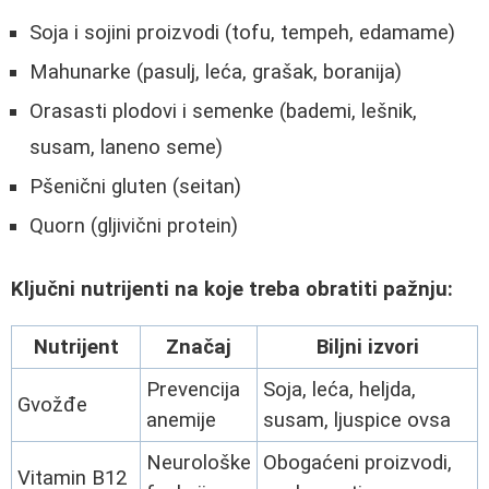
Soja i sojini proizvodi (tofu, tempeh, edamame)
Mahunarke (pasulj, leća, grašak, boranija)
Orasasti plodovi i semenke (bademi, lešnik,
susam, laneno seme)
Pšenični gluten (seitan)
Quorn (gljivični protein)
Ključni nutrijenti na koje treba obratiti pažnju:
Nutrijent
Značaj
Biljni izvori
Prevencija
Soja, leća, heljda,
Gvožđe
anemije
susam, ljuspice ovsa
Neurološke
Obogaćeni proizvodi,
Vitamin B12