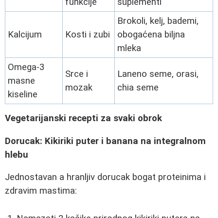
funkcije
suplementi
Brokoli, kelj, bademi,
Kalcijum
Kosti i zubi
obogaćena biljna
mleka
Omega-3
Srce i
Laneno seme, orasi,
masne
mozak
chia seme
kiseline
Vegetarijanski recepti za svaki obrok
Dorucak: Kikiriki puter i banana na integralnom
hlebu
Jednostavan a hranljiv dorucak bogat proteinima i
zdravim mastima: