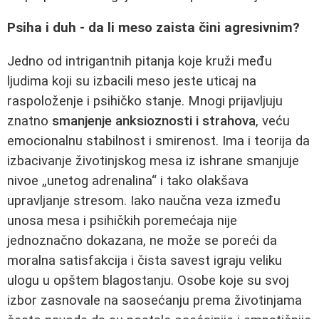
Psiha i duh - da li meso zaista čini agresivnim?
Jedno od intrigantnih pitanja koje kruži među
ljudima koji su izbacili meso jeste uticaj na
raspoloženje i psihičko stanje. Mnogi prijavljuju
znatno
smanjenje anksioznosti i strahova
, veću
emocionalnu stabilnost i smirenost. Ima i teorija da
izbacivanje životinjskog mesa iz ishrane smanjuje
nivoe „unetog adrenalina“ i tako olakšava
upravljanje stresom. Iako naučna veza između
unosa mesa i psihičkih poremećaja nije
jednoznačno dokazana, ne može se poreći da
moralna satisfakcija i čista savest igraju veliku
ulogu u opštem blagostanju. Osobe koje su svoj
izbor zasnovale na saosećanju prema životinjama