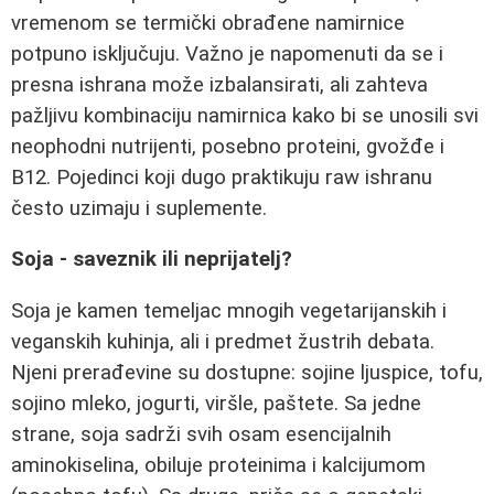
vremenom se termički obrađene namirnice
potpuno isključuju. Važno je napomenuti da se i
presna ishrana može izbalansirati, ali zahteva
pažljivu kombinaciju namirnica kako bi se unosili svi
neophodni nutrijenti, posebno proteini, gvožđe i
B12. Pojedinci koji dugo praktikuju raw ishranu
često uzimaju i suplemente.
Soja - saveznik ili neprijatelj?
Soja je kamen temeljac mnogih vegetarijanskih i
veganskih kuhinja, ali i predmet žustrih debata.
Njeni prerađevine su dostupne: sojine ljuspice, tofu,
sojino mleko, jogurti, viršle, paštete. Sa jedne
strane, soja sadrži svih osam esencijalnih
aminokiselina, obiluje proteinima i kalcijumom