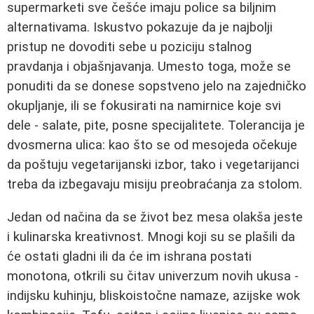
supermarketi sve češće imaju police sa biljnim
alternativama. Iskustvo pokazuje da je najbolji
pristup ne dovoditi sebe u poziciju stalnog
pravdanja i objašnjavanja. Umesto toga, može se
ponuditi da se donese sopstveno jelo na zajedničko
okupljanje, ili se fokusirati na namirnice koje svi
dele - salate, pite, posne specijalitete. Tolerancija je
dvosmerna ulica: kao što se od mesojeda očekuje
da poštuju vegetarijanski izbor, tako i vegetarijanci
treba da izbegavaju misiju preobraćanja za stolom.
Jedan od načina da se život bez mesa olakša jeste
i kulinarska kreativnost. Mnogi koji su se plašili da
će ostati gladni ili da će im ishrana postati
monotona, otkrili su čitav univerzum novih ukusa -
indijsku kuhinju, bliskoistočne namaze, azijske wok