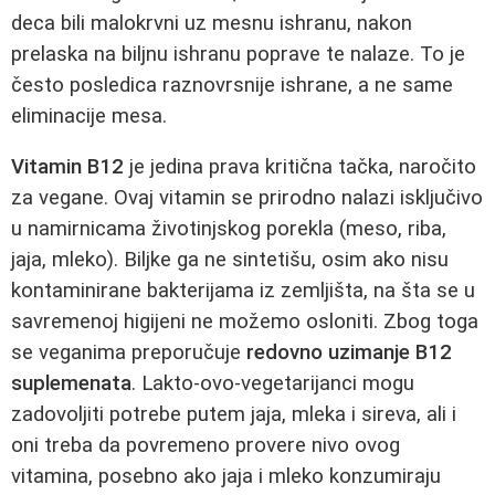
deca bili malokrvni uz mesnu ishranu, nakon
prelaska na biljnu ishranu poprave te nalaze. To je
često posledica raznovrsnije ishrane, a ne same
eliminacije mesa.
Vitamin B12
je jedina prava kritična tačka, naročito
za vegane. Ovaj vitamin se prirodno nalazi isključivo
u namirnicama životinjskog porekla (meso, riba,
jaja, mleko). Biljke ga ne sintetišu, osim ako nisu
kontaminirane bakterijama iz zemljišta, na šta se u
savremenoj higijeni ne možemo osloniti. Zbog toga
se veganima preporučuje
redovno uzimanje B12
suplemenata
. Lakto-ovo-vegetarijanci mogu
zadovoljiti potrebe putem jaja, mleka i sireva, ali i
oni treba da povremeno provere nivo ovog
vitamina, posebno ako jaja i mleko konzumiraju