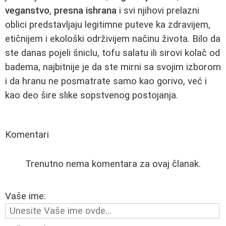
veganstvo
,
presna ishrana
i svi njihovi prelazni
oblici predstavljaju legitimne puteve ka zdravijem,
etičnijem i ekološki održivijem načinu života. Bilo da
ste danas pojeli šniclu, tofu salatu ili sirovi kolač od
badema, najbitnije je da ste mirni sa svojim izborom
i da hranu ne posmatrate samo kao gorivo, već i
kao deo šire slike sopstvenog postojanja.
Komentari
Trenutno nema komentara za ovaj članak.
Vaše ime: