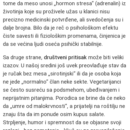
tome da meso unosi „hormon stresa“ (adrenalin) iz
životinja koje su proživele užas u klanici nisu
precizno medicinski potvrđene, ali svedočenja su i
dalje brojna. Bilo da je reč o psihološkom efektu
čiste savesti ili fiziološkim promenama, činjenica je
da se većina ljudi oseća psihički stabilnije.
Sa druge strane,
društveni pritisak
može biti veliki
izazov. U našoj sredini još uvek preovlađuje stav da
je ručak bez mesa „sirotinjski“ ili da je osoba koja
ne jede „normalno“ član neke sekte. Vegetarijanci
se često susreću sa podsmehom, ubeđivanjem i
neprijatnim pitanjima. Porodica se brine da će neko
da „umre od malokrvnosti“, a prijatelji na roštilju ne
znaju šta da im ponude osim kupus salate.
Strpljenje, humor i spremnost da se objasne svoji