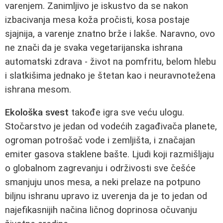
varenjem. Zanimljivo je iskustvo da se nakon
izbacivanja mesa koža pročisti, kosa postaje
sjajnija, a varenje znatno brže i lakše. Naravno, ovo
ne znači da je svaka vegetarijanska ishrana
automatski zdrava - život na pomfritu, belom hlebu
i slatkišima jednako je štetan kao i neuravnotežena
ishrana mesom.
Ekološka svest
takođe igra sve veću ulogu.
Stočarstvo je jedan od vodećih zagađivača planete,
ogroman potrošač vode i zemljišta, i značajan
emiter gasova staklene bašte. Ljudi koji razmišljaju
o globalnom zagrevanju i održivosti sve češće
smanjuju unos mesa, a neki prelaze na potpuno
biljnu ishranu upravo iz uverenja da je to jedan od
najefikasnijih načina ličnog doprinosa očuvanju