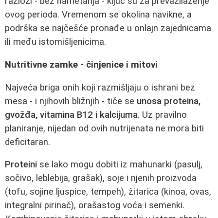
razlozi - bez nametanja - ključ su za prevazilaženje
ovog perioda. Vremenom se okolina navikne, a
podrška se najčešće pronađe u onlajn zajednicama
ili među istomišljenicima.
Nutritivne zamke - činjenice i mitovi
Najveća briga onih koji razmišljaju o ishrani bez
mesa - i njihovih bližnjih - tiče se
unosa proteina,
gvožđa, vitamina B12 i kalcijuma
. Uz pravilno
planiranje, nijedan od ovih nutrijenata ne mora biti
deficitaran.
Proteini
se lako mogu dobiti iz mahunarki (pasulj,
sočivo, leblebija, grašak), soje i njenih proizvoda
(tofu, sojine ljuspice, tempeh), žitarica (kinoa, ovas,
integralni pirinač), orašastog voća i semenki.