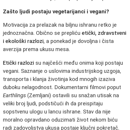
Zašto ljudi postaju vegetarijanci i vegani?
Motivacija za prelazak na biljnu ishranu retko je
jednoznačna. Obično se prepliću
etički, zdravstveni
i ekološki razlozi
, a ponekad je dovoljna i čista
averzija prema ukusu mesa.
Etički razlozi
su najčešći među onima koji postaju
vegani. Saznanje o uslovima industrijskog uzgoja,
transporta i klanja životinja kod mnogih izaziva
duboku nelagodnost. Dokumentarni filmovi poput
Earthlings
(Zemljani) ostavili su snažan utisak na
veliki broj ljudi, podstičući ih da preispitaju
sopstvenu ulogu u lancu ishrane. Stav da nije
moralno opravdano oduzimati život nekom biću
radi zadovoljstva ukusa postaje ključni pokretač.