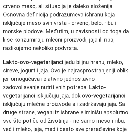
crveno meso, ali situacija je daleko složenija.
Osnovna definicija podrazumeva ishranu koja
isključuje meso svih vrsta - crveno, belo, ribu i
morske plodove. Međutim, u zavisnosti od toga da
li se konzumiraju mlečni proizvodi, jaja ili riba,
razlikujemo nekoliko podvrsta.
Lakto-ovo-vegetarijanci
jedu biljnu hranu, mleko,
sireve, jogurt i jaja. Ovo je najrasprostranjeniji oblik
jer omogućava relativno jednostavno
zadovoljavanje nutritivnih potreba.
Lakto-
vegetarijanci
isključuju jaja, dok
ovo-vegetarijanci
isključuju mlečne proizvode ali zadržavaju jaja. Sa
druge strane,
vegani
iz ishrane eliminišu apsolutno
sve što potiče od životinja - ne samo meso i ribu,
već i mleko, jaja, med i često sve prerađevine koje