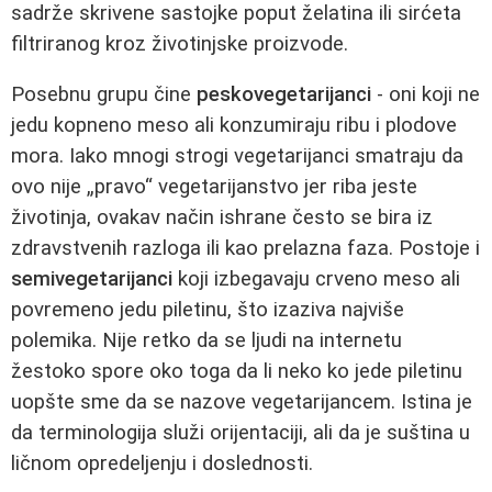
sadrže skrivene sastojke poput želatina ili sirćeta
filtriranog kroz životinjske proizvode.
Posebnu grupu čine
peskovegetarijanci
- oni koji ne
jedu kopneno meso ali konzumiraju ribu i plodove
mora. Iako mnogi strogi vegetarijanci smatraju da
ovo nije „pravo“ vegetarijanstvo jer riba jeste
životinja, ovakav način ishrane često se bira iz
zdravstvenih razloga ili kao prelazna faza. Postoje i
semivegetarijanci
koji izbegavaju crveno meso ali
povremeno jedu piletinu, što izaziva najviše
polemika. Nije retko da se ljudi na internetu
žestoko spore oko toga da li neko ko jede piletinu
uopšte sme da se nazove vegetarijancem. Istina je
da terminologija služi orijentaciji, ali da je suština u
ličnom opredeljenju i doslednosti.