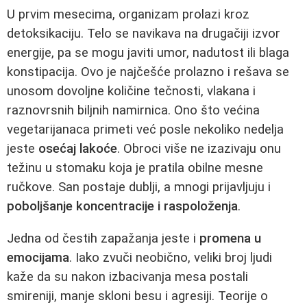
U prvim mesecima, organizam prolazi kroz
detoksikaciju. Telo se navikava na drugačiji izvor
energije, pa se mogu javiti umor, nadutost ili blaga
konstipacija. Ovo je najčešće prolazno i rešava se
unosom dovoljne količine tečnosti, vlakana i
raznovrsnih biljnih namirnica. Ono što većina
vegetarijanaca primeti već posle nekoliko nedelja
jeste
osećaj lakoće
. Obroci više ne izazivaju onu
težinu u stomaku koja je pratila obilne mesne
ručkove. San postaje dublji, a mnogi prijavljuju i
poboljšanje koncentracije i raspoloženja
.
Jedna od čestih zapažanja jeste i
promena u
emocijama
. Iako zvuči neobično, veliki broj ljudi
kaže da su nakon izbacivanja mesa postali
smireniji, manje skloni besu i agresiji. Teorije o