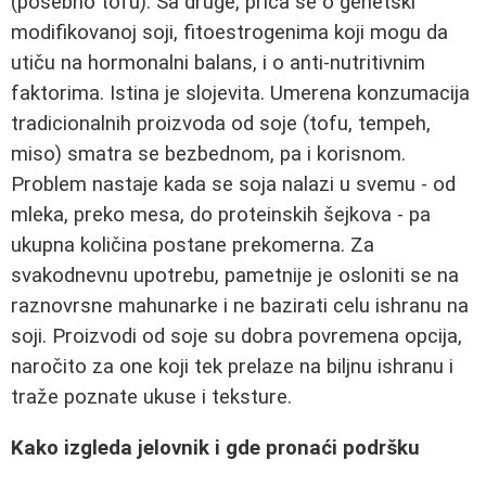
(posebno tofu). Sa druge, priča se o genetski
modifikovanoj soji, fitoestrogenima koji mogu da
utiču na hormonalni balans, i o anti-nutritivnim
faktorima. Istina je slojevita. Umerena konzumacija
tradicionalnih proizvoda od soje (tofu, tempeh,
miso) smatra se bezbednom, pa i korisnom.
Problem nastaje kada se soja nalazi u svemu - od
mleka, preko mesa, do proteinskih šejkova - pa
ukupna količina postane prekomerna. Za
svakodnevnu upotrebu, pametnije je osloniti se na
raznovrsne mahunarke i ne bazirati celu ishranu na
soji. Proizvodi od soje su dobra povremena opcija,
naročito za one koji tek prelaze na biljnu ishranu i
traže poznate ukuse i teksture.
Kako izgleda jelovnik i gde pronaći podršku