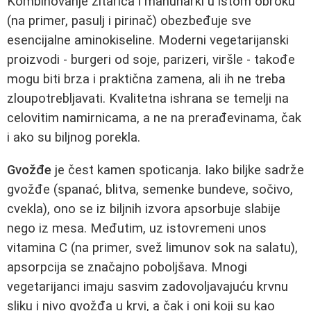
Kombinovanje žitarica i mahunarki u istom obroku
(na primer, pasulj i pirinač) obezbeđuje sve
esencijalne aminokiseline. Moderni vegetarijanski
proizvodi - burgeri od soje, parizeri, viršle - takođe
mogu biti brza i praktična zamena, ali ih ne treba
zloupotrebljavati. Kvalitetna ishrana se temelji na
celovitim namirnicama, a ne na prerađevinama, čak
i ako su biljnog porekla.
Gvožđe
je čest kamen spoticanja. Iako biljke sadrže
gvožđe (spanać, blitva, semenke bundeve, sočivo,
cvekla), ono se iz biljnih izvora apsorbuje slabije
nego iz mesa. Međutim, uz istovremeni unos
vitamina C (na primer, svež limunov sok na salatu),
apsorpcija se značajno poboljšava. Mnogi
vegetarijanci imaju sasvim zadovoljavajuću krvnu
sliku i nivo gvožđa u krvi, a čak i oni koji su kao