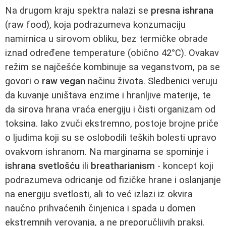
Na drugom kraju spektra nalazi se
presna ishrana
(raw food), koja podrazumeva konzumaciju
namirnica u sirovom obliku, bez termičke obrade
iznad određene temperature (obično 42°C). Ovakav
režim se najčešće kombinuje sa veganstvom, pa se
govori o
raw vegan
načinu života. Sledbenici veruju
da kuvanje uništava enzime i hranljive materije, te
da sirova hrana vraća energiju i čisti organizam od
toksina. Iako zvuči ekstremno, postoje brojne priče
o ljudima koji su se oslobodili teških bolesti upravo
ovakvom ishranom. Na marginama se spominje i
ishrana svetlošću
ili
breatharianism
- koncept koji
podrazumeva odricanje od fizičke hrane i oslanjanje
na energiju svetlosti, ali to već izlazi iz okvira
naučno prihvaćenih činjenica i spada u domen
ekstremnih verovanja, a ne preporučljivih praksi.