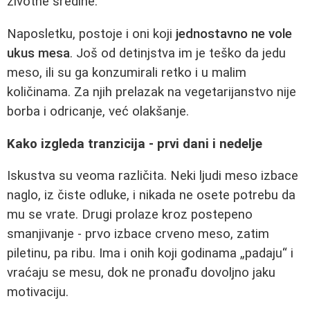
životne sredine.
Naposletku, postoje i oni koji
jednostavno ne vole
ukus mesa
. Još od detinjstva im je teško da jedu
meso, ili su ga konzumirali retko i u malim
količinama. Za njih prelazak na vegetarijanstvo nije
borba i odricanje, već olakšanje.
Kako izgleda tranzicija - prvi dani i nedelje
Iskustva su veoma različita. Neki ljudi meso izbace
naglo, iz čiste odluke, i nikada ne osete potrebu da
mu se vrate. Drugi prolaze kroz postepeno
smanjivanje - prvo izbace crveno meso, zatim
piletinu, pa ribu. Ima i onih koji godinama „padaju“ i
vraćaju se mesu, dok ne pronađu dovoljno jaku
motivaciju.