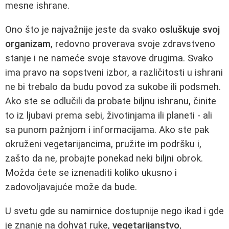
mesne ishrane.
Ono što je najvažnije jeste da svako
osluškuje svoj
organizam
, redovno proverava svoje zdravstveno
stanje i ne nameće svoje stavove drugima. Svako
ima pravo na sopstveni izbor, a različitosti u ishrani
ne bi trebalo da budu povod za sukobe ili podsmeh.
Ako ste se odlučili da probate biljnu ishranu, činite
to iz ljubavi prema sebi, životinjama ili planeti - ali
sa punom pažnjom i informacijama. Ako ste pak
okruženi vegetarijancima, pružite im podršku i,
zašto da ne, probajte ponekad neki biljni obrok.
Možda ćete se iznenaditi koliko ukusno i
zadovoljavajuće može da bude.
U svetu gde su namirnice dostupnije nego ikad i gde
je znanje na dohvat ruke,
vegetarijanstvo
,