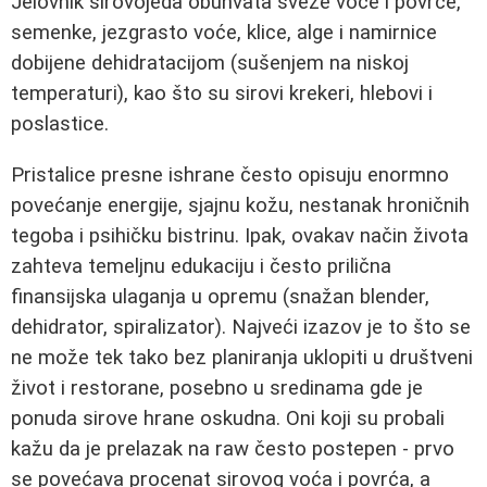
Jelovnik sirovojeda obuhvata sveže voće i povrće,
semenke, jezgrasto voće, klice, alge i namirnice
dobijene dehidratacijom (sušenjem na niskoj
temperaturi), kao što su sirovi krekeri, hlebovi i
poslastice.
Pristalice presne ishrane često opisuju enormno
povećanje energije, sjajnu kožu, nestanak hroničnih
tegoba i psihičku bistrinu. Ipak, ovakav način života
zahteva temeljnu edukaciju i često prilična
finansijska ulaganja u opremu (snažan blender,
dehidrator, spiralizator). Najveći izazov je to što se
ne može tek tako bez planiranja uklopiti u društveni
život i restorane, posebno u sredinama gde je
ponuda sirove hrane oskudna. Oni koji su probali
kažu da je prelazak na raw često postepen - prvo
se povećava procenat sirovog voća i povrća, a