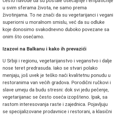
često navode da su postale osećajnije i empatičnije
u svim sferama života, ne samo prema
životinjama. To ne znači da su vegetarijanci i vegani
superiorni u moralnom smislu, već da su odluke
koje donosimo svakodnevno duboko povezane sa
onim što osećamo.
Izazovi na Balkanu i kako ih prevazići
U Srbiji i regionu, vegetarijanstvo i veganstvo i dalje
nose teret predrasuda. Iako se stvari polako
menjaju, još uvek je teško naći kvalitetnu ponudu u
restoranima van većih gradova. Porodični ručkovi i
slave umeju da budu stresni: dok svi jedu pečenje,
vegetarijanac se često oseća izopšteno. Ipak, sa
rastom interesovanja raste i zajednica. Pojavljuju
se specijalizovane prodavnice i restorani, a klasični