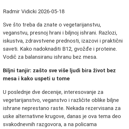
Radmir Vidicki
2026-05-18
Sve što treba da znate o vegetarijanstvu,
veganstvu, presnoj hrani i biljnoj ishrani. Razlozi,
iskustva, zdravstvene prednosti, izazovi i praktični
saveti. Kako nadoknaditi B12, gvožđe i proteine.
Vodič za balansiranu ishranu bez mesa.
Biljni tanjir: zašto sve više ljudi bira život bez
mesa i kako uspeti u tome
U poslednje dve decenije, interesovanje za
vegetarijanstvo, veganstvo i različite oblike biljne
ishrane neprestano raste. Nekada rezervisana za
uske alternativne krugove, danas je ova tema deo
svakodnevnih razgovora, a na policama