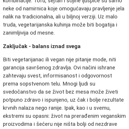
kombinacije. Tofu, sejtan i sojine ljuspice su samo
neke od namirnica koje omogućavaju pravljenje jela
nalik na tradicionalna, ali u biljnoj verziji. Uz malo
truda, vegetarijanska kuhinja može biti bogatija i
zanimljivija od mesne.
Zaključak - balans iznad svega
Biti vegetarijanac ili vegan nije pitanje mode, niti
garancija savršenog zdravlja. Ovi načini ishrane
zahtevaju svest, informisanost i odgovornost
prema sopstvenom telu. Mnogi ljudi su
svedočanstvo da se život bez mesa može živeti
potpuno zdravo i ispunjeno, uz čak i bolje rezultate
krvnih nalaza nego ranije. Ipak, kao i u svemu,
ekstremi su opasni: život na prerađenim veganskim
proizvodima i šećeru nije ništa bolji od nezdrave