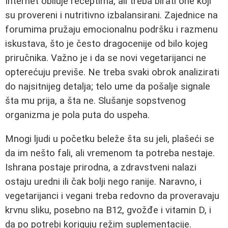
Internet obiluje receptima, ali treba birati one koji
su provereni i nutritivno izbalansirani. Zajednice na
forumima pružaju emocionalnu podršku i razmenu
iskustava, što je često dragocenije od bilo kojeg
priručnika. Važno je i da se novi vegetarijanci ne
opterećuju previše. Ne treba svaki obrok analizirati
do najsitnijeg detalja; telo ume da pošalje signale
šta mu prija, a šta ne. Slušanje sopstvenog
organizma je pola puta do uspeha.
Mnogi ljudi u početku beleže šta su jeli, plašeći se
da im nešto fali, ali vremenom ta potreba nestaje.
Ishrana postaje prirodna, a zdravstveni nalazi
ostaju uredni ili čak bolji nego ranije. Naravno, i
vegetarijanci i vegani treba redovno da proveravaju
krvnu sliku, posebno na B12, gvožđe i vitamin D, i
da po potrebi koriguju režim suplementacije.