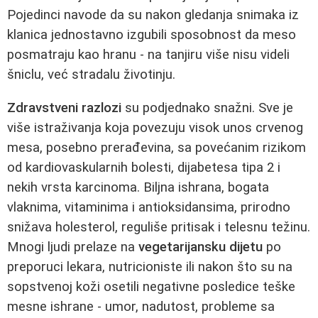
Pojedinci navode da su nakon gledanja snimaka iz
klanica jednostavno izgubili sposobnost da meso
posmatraju kao hranu - na tanjiru više nisu videli
šniclu, već stradalu životinju.
Zdravstveni razlozi
su podjednako snažni. Sve je
više istraživanja koja povezuju visok unos crvenog
mesa, posebno prerađevina, sa povećanim rizikom
od kardiovaskularnih bolesti, dijabetesa tipa 2 i
nekih vrsta karcinoma. Biljna ishrana, bogata
vlaknima, vitaminima i antioksidansima, prirodno
snižava holesterol, reguliše pritisak i telesnu težinu.
Mnogi ljudi prelaze na
vegetarijansku dijetu
po
preporuci lekara, nutricioniste ili nakon što su na
sopstvenoj koži osetili negativne posledice teške
mesne ishrane - umor, nadutost, probleme sa