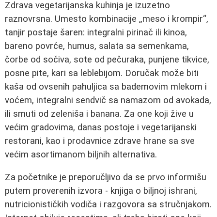
Zdrava vegetarijanska kuhinja je izuzetno
raznovrsna. Umesto kombinacije „meso i krompir“,
tanjir postaje šaren: integralni pirinač ili kinoa,
bareno povrće, humus, salata sa semenkama,
čorbe od sočiva, sote od pečuraka, punjene tikvice,
posne pite, kari sa leblebijom. Doručak može biti
kaša od ovsenih pahuljica sa bademovim mlekom i
voćem, integralni sendvič sa namazom od avokada,
ili smuti od zeleniša i banana. Za one koji žive u
većim gradovima, danas postoje i vegetarijanski
restorani, kao i prodavnice zdrave hrane sa sve
većim asortimanom biljnih alternativa.
Za početnike je preporučljivo da se prvo informišu
putem proverenih izvora - knjiga o biljnoj ishrani,
nutricionističkih vodiča i razgovora sa stručnjakom.