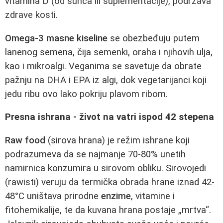
vitamina D (od sunca ili suplementacije), podržava
zdrave kosti.
Omega-3 masne kiseline
se obezbeđuju putem
lanenog semena, čija semenki, oraha i njihovih ulja,
kao i mikroalgi. Veganima se savetuje da obrate
pažnju na DHA i EPA iz algi, dok vegetarijanci koji
jedu ribu ovo lako pokriju plavom ribom.
Presna ishrana - život na vatri ispod 42 stepena
Raw food
(sirova hrana) je režim ishrane koji
podrazumeva da se najmanje 70-80% unetih
namirnica konzumira u sirovom obliku. Sirovojedi
(rawisti) veruju da termička obrada hrane iznad 42-
48°C uništava prirodne
enzime
, vitamine i
fitohemikalije, te da kuvana hrana postaje „mrtva“.