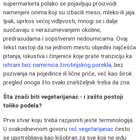
supermarketa polako se pojavljuju proizvodi
namenjeni onima koji su izbacili meso, mleko ili jaja.
Ipak, uprkos većoj vidljivosti, mnogi se i dalje
suočavaju s nerazumevanjem okoline,
predrasudama i sopstvenim nedoumicama. Ovaj
tekst nastoji da na jednom mestu objedini najčešća
pitanja, iskustva i činjenice koje prate tranziciju ka
ishrani bez namirnica životinjskog porekla
, bez
pozivanja na pojedince ili lične priče, već kao širok
pregled onoga što svaki znatiželjnik treba da zna.
Šta znači biti vegetarijanac - i zašto postoji
toliko podela?
Prva stvar koju treba razjasniti jeste terminologija.
U svakodnevnom govoru
reč vegetarijanac
često
se upotrebljava kao kišobran za sve koji ne jedu