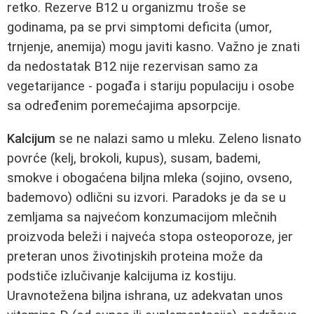
retko. Rezerve B12 u organizmu troše se
godinama, pa se prvi simptomi deficita (umor,
trnjenje, anemija) mogu javiti kasno. Važno je znati
da nedostatak B12 nije rezervisan samo za
vegetarijance - pogađa i stariju populaciju i osobe
sa određenim poremećajima apsorpcije.
Kalcijum
se ne nalazi samo u mleku. Zeleno lisnato
povrće (kelj, brokoli, kupus), susam, bademi,
smokve i obogaćena biljna mleka (sojino, ovseno,
bademovo) odlični su izvori. Paradoks je da se u
zemljama sa najvećom konzumacijom mlečnih
proizvoda beleži i najveća stopa osteoporoze, jer
preteran unos životinjskih proteina može da
podstiče izlučivanje kalcijuma iz kostiju.
Uravnotežena biljna ishrana, uz adekvatan unos