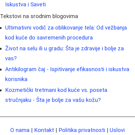
Iskustva i Saveti
Tekstovi na srodnim blogovima
Ultimativni vodič za oblikovanje tela: Od vežbanja
kod kuće do savremenih procedura
Život na selu ili u gradu: Šta je zdravije i bolje za
vas?
Antikilogram čaj - Ispitivanje efikasnosti i iskustva
korisnika
Kozmetički tretmani kod kuće vs. poseta
stručnjaku - Šta je bolje za vašu kožu?
O nama
|
Kontakt
|
Politika privatnosti
|
Uslovi