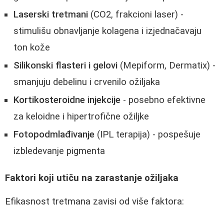
Laserski tretmani
(CO2, frakcioni laser) -
stimulišu obnavljanje kolagena i izjednačavaju
ton kože
Silikonski flasteri i gelovi
(Mepiform, Dermatix) -
smanjuju debelinu i crvenilo ožiljaka
Kortikosteroidne injekcije
- posebno efektivne
za keloidne i hipertrofične ožiljke
Fotopodmlađivanje
(IPL terapija) - pospešuje
izbledevanje pigmenta
Faktori koji utiču na zarastanje ožiljaka
Efikasnost tretmana zavisi od više faktora: