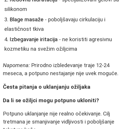
silikonom
Blage masaže
- poboljšavaju cirkulaciju i
elastičnost tkiva
Izbegavanje iritacija
- ne koristiti agresivnu
kozmetiku na svežim ožiljcima
Napomena:
Prirodno izbledevanje traje 12-24
meseca, a potpuno nestajanje nije uvek moguće.
Česta pitanja o uklanjanju ožiljaka
Da li se ožiljci mogu potpuno ukloniti?
Potpuno uklanjanje nije realno očekivanje. Cilj
tretmana je smanjivanje vidljivosti i poboljšanje