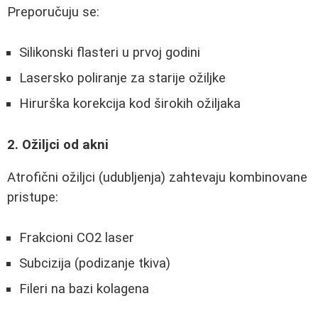
Preporučuju se:
Silikonski flasteri u prvoj godini
Lasersko poliranje za starije ožiljke
Hirurška korekcija kod širokih ožiljaka
2. Ožiljci od akni
Atrofični ožiljci (udubljenja) zahtevaju kombinovane
pristupe:
Frakcioni CO2 laser
Subcizija (podizanje tkiva)
Fileri na bazi kolagena