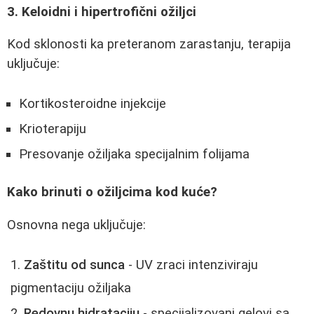
3. Keloidni i hipertrofični ožiljci
Kod sklonosti ka preteranom zarastanju, terapija
uključuje:
Kortikosteroidne injekcije
Krioterapiju
Presovanje ožiljaka specijalnim folijama
Kako brinuti o ožiljcima kod kuće?
Osnovna nega uključuje:
Zaštitu od sunca
- UV zraci intenziviraju
pigmentaciju ožiljaka
Redovnu hidrataciju
- specijalizovani gelovi sa