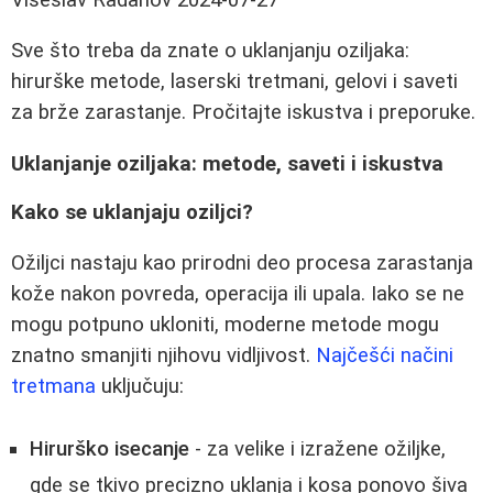
Sve što treba da znate o uklanjanju oziljaka:
hirurške metode, laserski tretmani, gelovi i saveti
za brže zarastanje. Pročitajte iskustva i preporuke.
Uklanjanje oziljaka: metode, saveti i iskustva
Kako se uklanjaju oziljci?
Ožiljci nastaju kao prirodni deo procesa zarastanja
kože nakon povreda, operacija ili upala. Iako se ne
mogu potpuno ukloniti, moderne metode mogu
znatno smanjiti njihovu vidljivost.
Najčešći načini
tretmana
uključuju:
Hirurško isecanje
- za velike i izražene ožiljke,
gde se tkivo precizno uklanja i kosa ponovo šiva