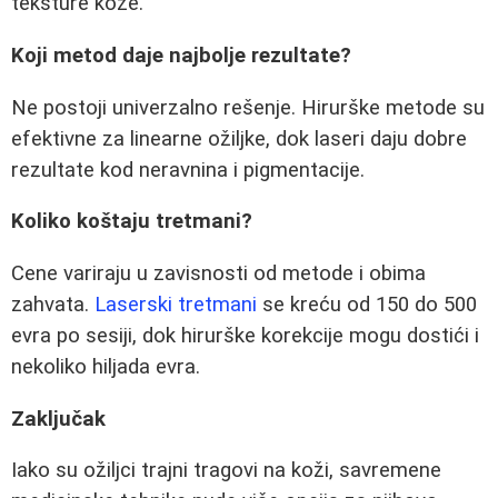
teksture kože.
Koji metod daje najbolje rezultate?
Ne postoji univerzalno rešenje. Hirurške metode su
efektivne za linearne ožiljke, dok laseri daju dobre
rezultate kod neravnina i pigmentacije.
Koliko koštaju tretmani?
Cene variraju u zavisnosti od metode i obima
zahvata.
Laserski tretmani
se kreću od 150 do 500
evra po sesiji, dok hirurške korekcije mogu dostići i
nekoliko hiljada evra.
Zaključak
Iako su ožiljci trajni tragovi na koži, savremene