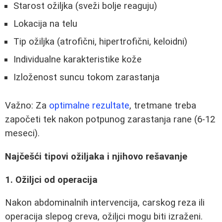
Starost ožiljka (sveži bolje reaguju)
Lokacija na telu
Tip ožiljka (atrofični, hipertrofični, keloidni)
Individualne karakteristike kože
Izloženost suncu tokom zarastanja
Važno: Za
optimalne rezultate
, tretmane treba
započeti tek nakon potpunog zarastanja rane (6-12
meseci).
Najčešći tipovi ožiljaka i njihovo rešavanje
1. Ožiljci od operacija
Nakon abdominalnih intervencija, carskog reza ili
operacija slepog creva, ožiljci mogu biti izraženi.