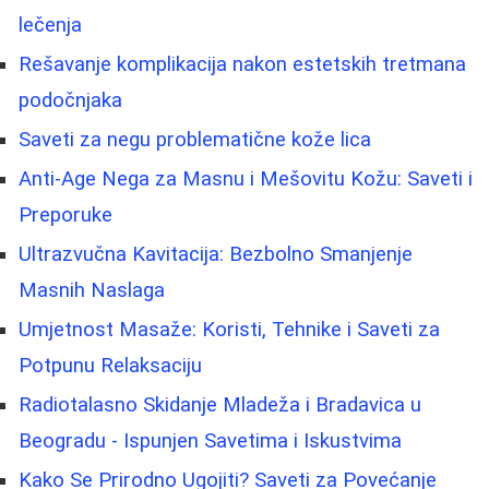
lečenja
Rešavanje komplikacija nakon estetskih tretmana
podočnjaka
Saveti za negu problematične kože lica
Anti-Age Nega za Masnu i Mešovitu Kožu: Saveti i
Preporuke
Ultrazvučna Kavitacija: Bezbolno Smanjenje
Masnih Naslaga
Umjetnost Masaže: Koristi, Tehnike i Saveti za
Potpunu Relaksaciju
Radiotalasno Skidanje Mladeža i Bradavica u
Beogradu - Ispunjen Savetima i Iskustvima
Kako Se Prirodno Ugojiti? Saveti za Povećanje