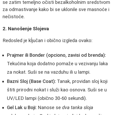
se zatim temeljno očisti bezalkoholnim sredstvom
za odmastivanje kako bi se uklonile sve masnoće i
nečistoće.
2. Nanošenje Slojeva
Redosled je kĺjučan i obično izgleda ovako:
Prajmer ili Bonder (opciono, zavisi od brenda):
Tekućina koja dodatno pomaže u vezivanju laka
za nokat. Suši se na vazduhu ili u lampi.
Bazni Sloj (Base Coat):
Tanak, providan sloj koji
štiti prirodni nokat i služi kao osnova. Suši se u
UV/LED lampi (obično 30-60 sekundi).
Gel Lak u Boji:
Nanose se
dva tanka sloja