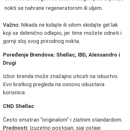
nokti se nahrane regeneratorom ili uljem.
Važno:
Nikada ne kidajte ili silom skidajte gel lak
koji se delimično odlepio, jer time možete odneti i
gornji sloj svog prirodnog nokta.
Poređenje Brendova: Shellac, IBD, Alessandro i
Drugi
Izbor brenda može značajno uticati na iskustvo.
Evo kratkog pregleda na osnovu iskustava
korisnica:
CND Shellac
Često smatran "originalom" i zlatnim standardom.
Prednosti:
Izuzetno postojan, sjaj ostaje