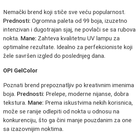
Nemački brend koji stiče sve veću popularnost.
Prednosti:
Ogromna paleta od 99 boja, izuzetno
intenzivan i dugotrajan sjaj, ne povlači se sa rubova
nokta.
Mane:
Zahteva kvalitetnu UV lampu za
optimalne rezultate. Idealno za perfekcioniste koji
žele savršen izgled do poslednjeg dana.
OPI GelColor
Poznati brend prepoznatljiv po kreativnim imenima
boja.
Prednosti:
Prelepe, moderne nijanse, dobra
tekstura.
Mane:
Prema iskustvima nekih korisnica,
može se ranije odlepiti od nokta u odnosu na
konkurenciju, što ga čini manje pouzdanim za one
sa izazovnijim noktima.