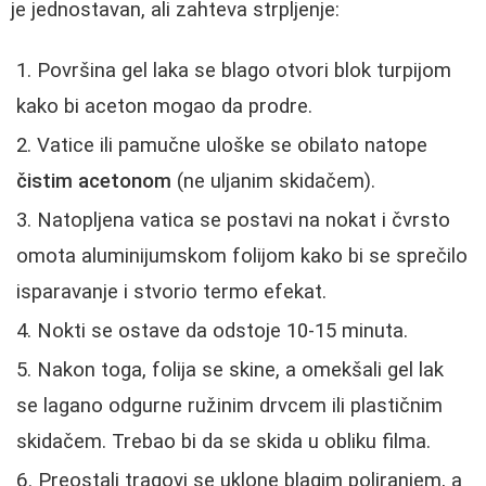
je jednostavan, ali zahteva strpljenje:
Površina gel laka se blago otvori blok turpijom
kako bi aceton mogao da prodre.
Vatice ili pamučne uloške se obilato natope
čistim acetonom
(ne uljanim skidačem).
Natopljena vatica se postavi na nokat i čvrsto
omota aluminijumskom folijom kako bi se sprečilo
isparavanje i stvorio termo efekat.
Nokti se ostave da odstoje 10-15 minuta.
Nakon toga, folija se skine, a omekšali gel lak
se lagano odgurne ružinim drvcem ili plastičnim
skidačem. Trebao bi da se skida u obliku filma.
Preostali tragovi se uklone blagim poliranjem, a