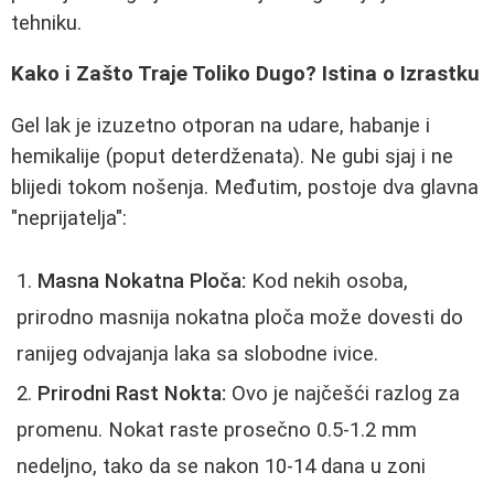
tehniku.
Kako i Zašto Traje Toliko Dugo? Istina o Izrastku
Gel lak je izuzetno otporan na udare, habanje i
hemikalije (poput deterdženata). Ne gubi sjaj i ne
blijedi tokom nošenja. Međutim, postoje dva glavna
"neprijatelja":
Masna Nokatna Ploča:
Kod nekih osoba,
prirodno masnija nokatna ploča može dovesti do
ranijeg odvajanja laka sa slobodne ivice.
Prirodni Rast Nokta:
Ovo je najčešći razlog za
promenu. Nokat raste prosečno 0.5-1.2 mm
nedeljno, tako da se nakon 10-14 dana u zoni