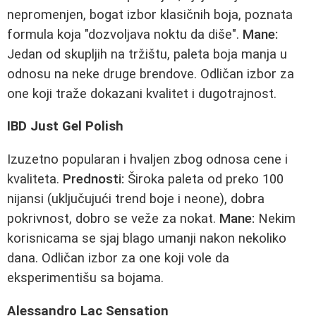
nepromenjen, bogat izbor klasičnih boja, poznata
formula koja "dozvoljava noktu da diše".
Mane:
Jedan od skupljih na tržištu, paleta boja manja u
odnosu na neke druge brendove. Odličan izbor za
one koji traže dokazani kvalitet i dugotrajnost.
IBD Just Gel Polish
Izuzetno popularan i hvaljen zbog odnosa cene i
kvaliteta.
Prednosti:
Široka paleta od preko 100
nijansi (uključujući trend boje i neone), dobra
pokrivnost, dobro se veže za nokat.
Mane:
Nekim
korisnicama se sjaj blago umanji nakon nekoliko
dana. Odličan izbor za one koji vole da
eksperimentišu sa bojama.
Alessandro Lac Sensation