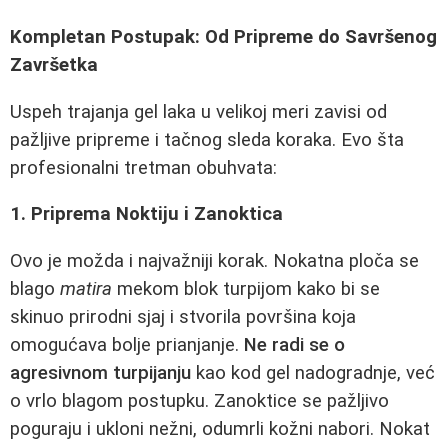
Kompletan Postupak: Od Pripreme do Savršenog
Završetka
Uspeh trajanja gel laka u velikoj meri zavisi od
pažljive pripreme i tačnog sleda koraka. Evo šta
profesionalni tretman obuhvata:
1. Priprema Noktiju i Zanoktica
Ovo je možda i najvažniji korak. Nokatna ploča se
blago
matira
mekom blok turpijom kako bi se
skinuo prirodni sjaj i stvorila površina koja
omogućava bolje prianjanje.
Ne radi se o
agresivnom turpijanju
kao kod gel nadogradnje, već
o vrlo blagom postupku. Zanoktice se pažljivo
poguraju i ukloni nežni, odumrli kožni nabori. Nokat