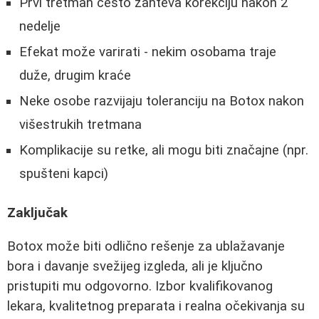
Prvi tretman često zahteva korekciju nakon 2
nedelje
Efekat može varirati - nekim osobama traje
duže, drugim kraće
Neke osobe razvijaju toleranciju na Botox nakon
višestrukih tretmana
Komplikacije su retke, ali mogu biti značajne (npr.
spušteni kapci)
Zaključak
Botox može biti odlično rešenje za ublažavanje
bora i davanje svežijeg izgleda, ali je ključno
pristupiti mu odgovorno. Izbor kvalifikovanog
lekara, kvalitetnog preparata i realna očekivanja su