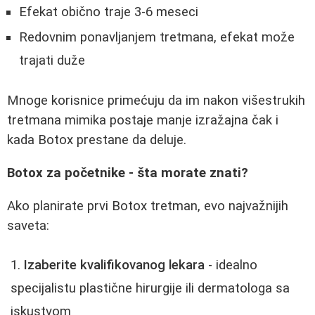
Efekat obično traje 3-6 meseci
Redovnim ponavljanjem tretmana, efekat može
trajati duže
Mnoge korisnice primećuju da im nakon višestrukih
tretmana mimika postaje manje izražajna čak i
kada Botox prestane da deluje.
Botox za početnike - šta morate znati?
Ako planirate prvi Botox tretman, evo najvažnijih
saveta:
Izaberite kvalifikovanog lekara
- idealno
specijalistu plastične hirurgije ili dermatologa sa
iskustvom