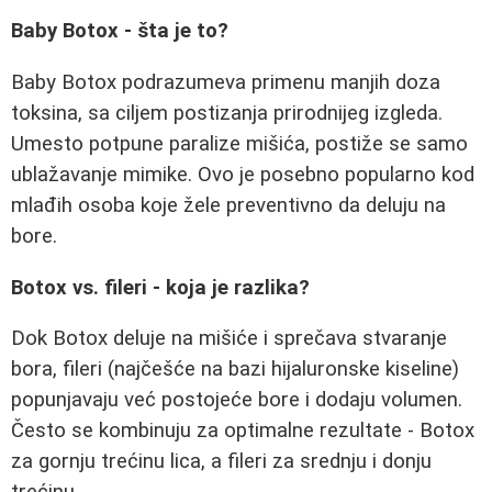
Baby Botox - šta je to?
Baby Botox podrazumeva primenu manjih doza
toksina, sa ciljem postizanja prirodnijeg izgleda.
Umesto potpune paralize mišića, postiže se samo
ublažavanje mimike. Ovo je posebno popularno kod
mlađih osoba koje žele preventivno da deluju na
bore.
Botox vs. fileri - koja je razlika?
Dok Botox deluje na mišiće i sprečava stvaranje
bora, fileri (najčešće na bazi hijaluronske kiseline)
popunjavaju već postojeće bore i dodaju volumen.
Često se kombinuju za optimalne rezultate - Botox
za gornju trećinu lica, a fileri za srednju i donju