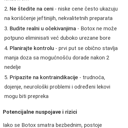
Ne štedite na ceni
- niske cene često ukazuju
na korišćenje jeftinijih, nekvalitetnih preparata
Budite realni u očekivanjima
- Botox ne može
potpuno eliminisati već duboko urezane bore
Planirajte kontrolu
- prvi put se obično stavlja
manja doza sa mogućnošću dorade nakon 2
nedelje
Pripazite na kontraindikacije
- trudnoća,
dojenje, neurološki problemi i određeni lekovi
mogu biti prepreka
Potencijalne nuspojave i rizici
Iako se Botox smatra bezbednim, postoje