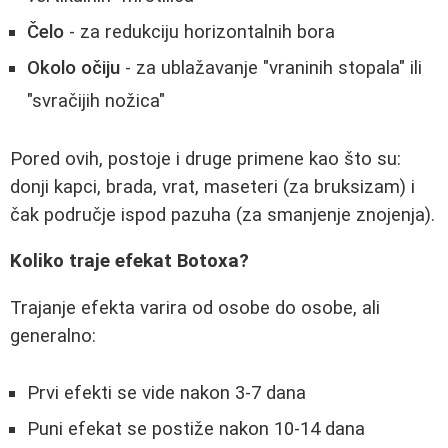
Čelo
- za redukciju horizontalnih bora
Okolo očiju
- za ublažavanje "vraninih stopala" ili
"svračijih nožica"
Pored ovih, postoje i druge primene kao što su:
donji kapci, brada, vrat, maseteri (za bruksizam) i
čak područje ispod pazuha (za smanjenje znojenja).
Koliko traje efekat Botoxa?
Trajanje efekta varira od osobe do osobe, ali
generalno:
Prvi efekti se vide nakon 3-7 dana
Puni efekat se postiže nakon 10-14 dana