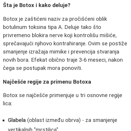
Šta je Botox i kako deluje?
Botox je zaštićeni naziv za pročišćeni oblik
botulinum toksina tipa A. Deluje tako što
privremeno blokira nerve koji kontrolišu mišiće,
sprečavajući njihovo kontrahiranje. Ovim se postiže
smanjenje izražaja mimike i prevencija stvaranja
novih bora. Efekat obično traje 3-6 meseci, nakon
čega se postupak mora ponoviti.
Najčešće regije za primenu Botoxa
Botox se najčešće primenjuje u tri osnovne regije
lica:
Glabela
(oblast između obrva) - za smanjenje
vertikalnih "mrstilica"