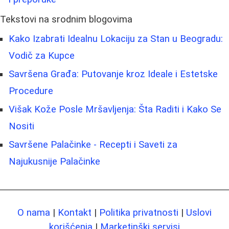
Tekstovi na srodnim blogovima
Kako Izabrati Idealnu Lokaciju za Stan u Beogradu:
Vodič za Kupce
Savršena Građa: Putovanje kroz Ideale i Estetske
Procedure
Višak Kože Posle Mršavljenja: Šta Raditi i Kako Se
Nositi
Savršene Palačinke - Recepti i Saveti za
Najukusnije Palačinke
O nama
|
Kontakt
|
Politika privatnosti
|
Uslovi
korišćenja
|
Marketinški servisi