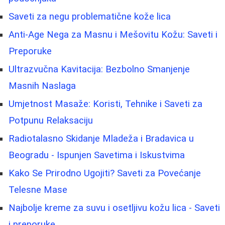
Saveti za negu problematične kože lica
Anti-Age Nega za Masnu i Mešovitu Kožu: Saveti i
Preporuke
Ultrazvučna Kavitacija: Bezbolno Smanjenje
Masnih Naslaga
Umjetnost Masaže: Koristi, Tehnike i Saveti za
Potpunu Relaksaciju
Radiotalasno Skidanje Mladeža i Bradavica u
Beogradu - Ispunjen Savetima i Iskustvima
Kako Se Prirodno Ugojiti? Saveti za Povećanje
Telesne Mase
Najbolje kreme za suvu i osetljivu kožu lica - Saveti
i preporuke