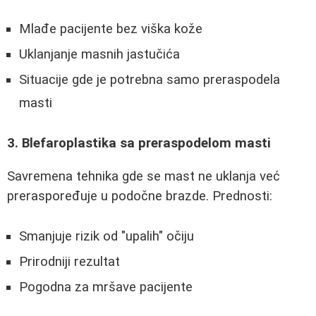
Mlađe pacijente bez viška kože
Uklanjanje masnih jastučića
Situacije gde je potrebna samo preraspodela
masti
3. Blefaroplastika sa preraspodelom masti
Savremena tehnika gde se mast ne uklanja već
preraspoređuje u podočne brazde. Prednosti:
Smanjuje rizik od "upalih" očiju
Prirodniji rezultat
Pogodna za mršave pacijente