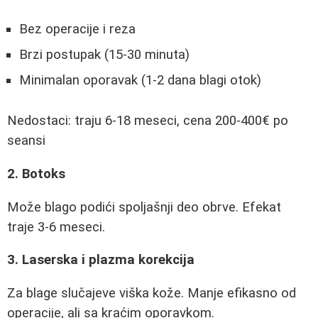
Bez operacije i reza
Brzi postupak (15-30 minuta)
Minimalan oporavak (1-2 dana blagi otok)
Nedostaci: traju 6-18 meseci, cena 200-400€ po
seansi
2. Botoks
Može blago podići spoljašnji deo obrve. Efekat
traje 3-6 meseci.
3. Laserska i plazma korekcija
Za blage slučajeve viška kože. Manje efikasno od
operacije, ali sa kraćim oporavkom.