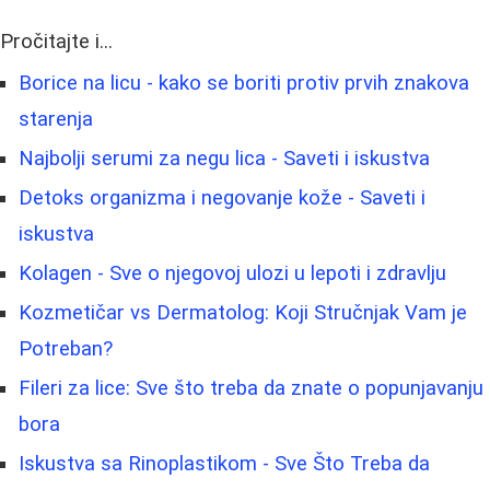
Pročitajte i...
Borice na licu - kako se boriti protiv prvih znakova
starenja
Najbolji serumi za negu lica - Saveti i iskustva
Detoks organizma i negovanje kože - Saveti i
iskustva
Kolagen - Sve o njegovoj ulozi u lepoti i zdravlju
Kozmetičar vs Dermatolog: Koji Stručnjak Vam je
Potreban?
Fileri za lice: Sve što treba da znate o popunjavanju
bora
Iskustva sa Rinoplastikom - Sve Što Treba da