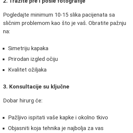
2. Tražite pre i posle fotografije
Pogledajte minimum 10-15 slika pacijenata sa
sličnim problemom kao što je vaš. Obratite pažnju
na:
Simetriju kapaka
Prirodan izgled očiju
Kvalitet ožiljaka
3. Konsultacije su ključne
Dobar hirurg će:
Pažljivo ispitati vaše kapke i okolno tkivo
Objasniti koja tehnika je najbolja za vas