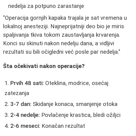
nedelja za potpuno zarastanje
"Operacija gornjih kapaka trajala je sat vremena u
lokalnoj anesteziji. Najneprijatniji deo bio je miris
spaljivanja tkiva tokom zaustavljanja krvarenja.
Konci su skinuti nakon nedelju dana, a vidljivi
rezultati su bili očigledni već posle par nedelja."
Šta očekivati nakon operacije?
Prvih 48 sati:
Oteklina, modrice, osećaj
zatezanja
3-7 dan:
Skidanje konaca, smanjenje otoka
2-4 nedelje:
Povlačenje krastica, bledi ožiljci
2-6 meseci:
Konačan rezultat