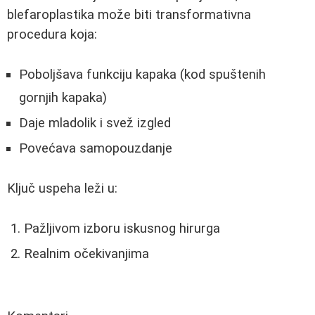
blefaroplastika može biti transformativna
procedura koja:
Poboljšava funkciju kapaka (kod spuštenih
gornjih kapaka)
Daje mladolik i svež izgled
Povećava samopouzdanje
Ključ uspeha leži u:
Pažljivom izboru iskusnog hirurga
Realnim očekivanjima