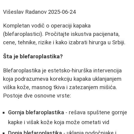
Višeslav Radanov
2025-06-24
Kompletan vodič o operaciji kapaka
(blefaroplastici). Pročitajte iskustva pacijenata,
cene, tehnike, rizike i kako izabrati hirurga u Srbiji.
Šta je blefaroplastika?
Blefaroplastika je estetsko-hirurška intervencija
koja podrazumeva korekciju kapaka uklanjanjem
viška kože, masnog tkiva i zatezanjem mišića.
Postoje dve osnovne vrste:
Gornja blefaroplastika
- rešava spuštene gornje
kapke i višak kože koja može ometati vid
Donja blefaroplastika
- uklanja podočnjake i