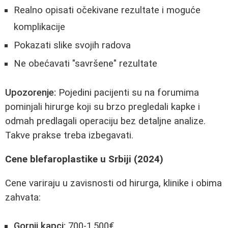
Realno opisati očekivane rezultate i moguće
komplikacije
Pokazati slike svojih radova
Ne obećavati "savršene" rezultate
Upozorenje:
Pojedini pacijenti su na forumima
pominjali hirurge koji su brzo pregledali kapke i
odmah predlagali operaciju bez detaljne analize.
Takve prakse treba izbegavati.
Cene blefaroplastike u Srbiji (2024)
Cene variraju u zavisnosti od hirurga, klinike i obima
zahvata:
Gornji kapci:
700-1.500€