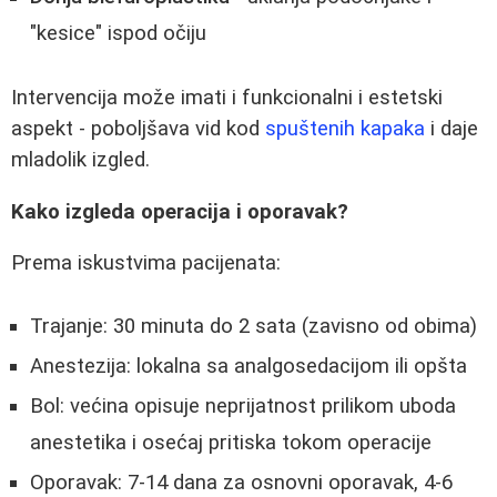
"kesice" ispod očiju
Intervencija može imati i funkcionalni i estetski
aspekt - poboljšava vid kod
spuštenih kapaka
i daje
mladolik izgled.
Kako izgleda operacija i oporavak?
Prema iskustvima pacijenata:
Trajanje: 30 minuta do 2 sata (zavisno od obima)
Anestezija: lokalna sa analgosedacijom ili opšta
Bol: većina opisuje neprijatnost prilikom uboda
anestetika i osećaj pritiska tokom operacije
Oporavak: 7-14 dana za osnovni oporavak, 4-6