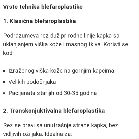
Vrste tehnika blefaroplastike
1. Klasična blefaroplastika
Podrazumeva rez duž prirodne linije kapka sa
uklanjanjem viška kože i masnog tkiva. Koristi se
kod:
Izraženog viška kože na gornjim kapcima
Velikih podočnjaka
Pacijenata starijih od 30-35 godina
2. Transkonjuktivalna blefaroplastika
Rez se pravi sa unutrašnje strane kapka, bez
vidljivih ožiljaka. Idealna za: