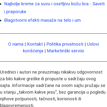
Najbolje kreme za suvu i osetljivu kožu lica - Saveti
i preporuke
Blagotvorni efekti masaže na telo i um
O nama
|
Kontakt
|
Politika privatnosti
|
Uslovi
korišćenja
|
Marketinški servisi
Urednici i autori ne preuzimaju nikakvu odgovornost
za bilo kakve greške ili propuste u sadržaju ovog
sajta. Informacije sadržane na ovom sajtu pružaju se
u stanju „takvom kakve jesu“, bez garancija u pogledu
njihove potpunosti, tačnosti, korisnosti ili
blagovremenosti.