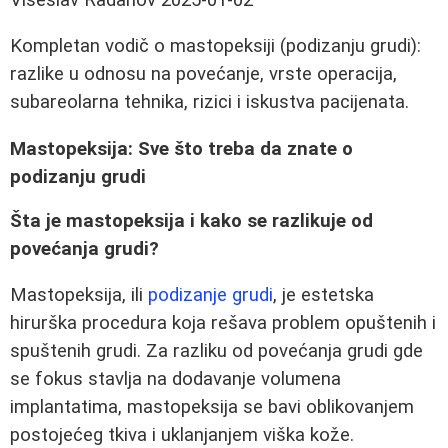
Kompletan vodič o mastopeksiji (podizanju grudi):
razlike u odnosu na povećanje, vrste operacija,
subareolarna tehnika, rizici i iskustva pacijenata.
Mastopeksija: Sve što treba da znate o
podizanju grudi
Šta je mastopeksija i kako se razlikuje od
povećanja grudi?
Mastopeksija, ili
podizanje grudi
, je estetska
hirurška procedura koja rešava problem opuštenih i
spuštenih grudi. Za razliku od povećanja grudi gde
se fokus stavlja na dodavanje volumena
implantatima, mastopeksija se bavi oblikovanjem
postojećeg tkiva i uklanjanjem viška kože.