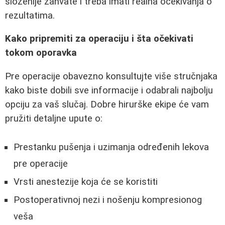
složenije zahvate i treba imati realna očekivanja o
rezultatima.
Kako pripremiti za operaciju i šta očekivati
tokom oporavka
Pre operacije obavezno konsultujte više stručnjaka
kako biste dobili sve informacije i odabrali najbolju
opciju za vaš slučaj. Dobre hirurške ekipe će vam
pružiti detaljne upute o:
Prestanku pušenja i uzimanja određenih lekova
pre operacije
Vrsti anestezije koja će se koristiti
Postoperativnoj nezi i nošenju kompresionog
veša