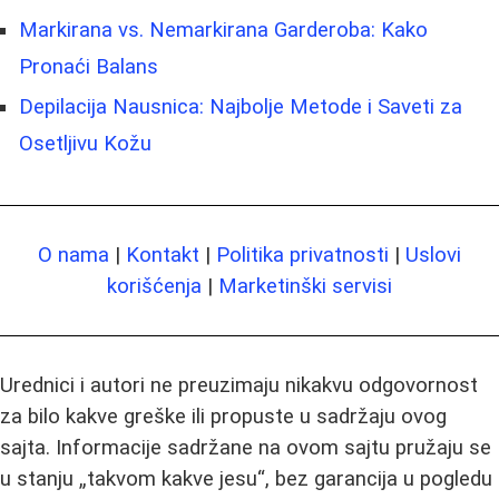
Markirana vs. Nemarkirana Garderoba: Kako
Pronaći Balans
Depilacija Nausnica: Najbolje Metode i Saveti za
Osetljivu Kožu
O nama
|
Kontakt
|
Politika privatnosti
|
Uslovi
korišćenja
|
Marketinški servisi
Urednici i autori ne preuzimaju nikakvu odgovornost
za bilo kakve greške ili propuste u sadržaju ovog
sajta. Informacije sadržane na ovom sajtu pružaju se
u stanju „takvom kakve jesu“, bez garancija u pogledu