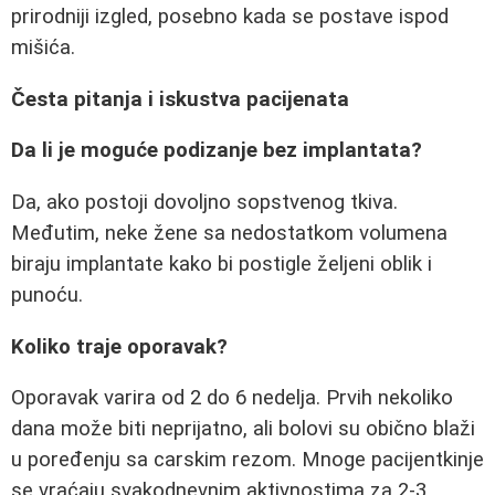
prirodniji izgled, posebno kada se postave ispod
mišića.
Česta pitanja i iskustva pacijenata
Da li je moguće podizanje bez implantata?
Da, ako postoji dovoljno sopstvenog tkiva.
Međutim, neke žene sa nedostatkom volumena
biraju implantate kako bi postigle željeni oblik i
punoću.
Koliko traje oporavak?
Oporavak varira od 2 do 6 nedelja. Prvih nekoliko
dana može biti neprijatno, ali bolovi su obično blaži
u poređenju sa carskim rezom. Mnoge pacijentkinje
se vraćaju svakodnevnim aktivnostima za 2-3