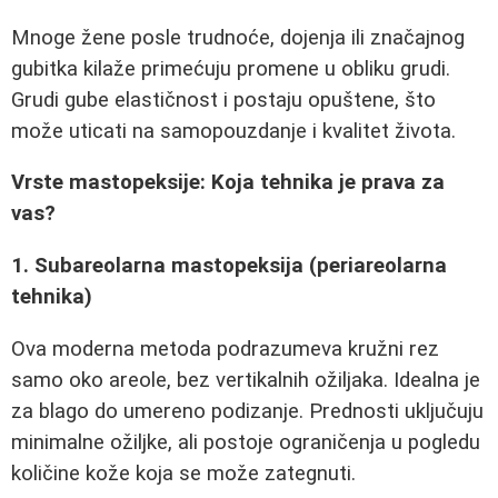
Mnoge žene posle trudnoće, dojenja ili značajnog
gubitka kilaže primećuju promene u obliku grudi.
Grudi gube elastičnost i postaju opuštene, što
može uticati na samopouzdanje i kvalitet života.
Vrste mastopeksije: Koja tehnika je prava za
vas?
1. Subareolarna mastopeksija (periareolarna
tehnika)
Ova moderna metoda podrazumeva kružni rez
samo oko areole, bez vertikalnih ožiljaka. Idealna je
za blago do umereno podizanje. Prednosti uključuju
minimalne ožiljke, ali postoje ograničenja u pogledu
količine kože koja se može zategnuti.