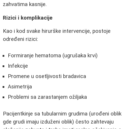
zahvatima kasnije.
Rizici i komplikacije
Kao i kod svake hirurške intervencije, postoje
određeni rizici:
Formiranje hematoma (ugrušaka krvi)
Infekcije
Promene u osetljivosti bradavica
Asimetrija
Problemi sa zarastanjem ožiljaka
Pacijentkinje sa tubularnim grudima (urođeni oblik
gde grudi imaju izduženi oblik) često zahtevaju