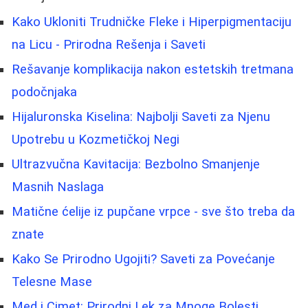
Kako Ukloniti Trudničke Fleke i Hiperpigmentaciju
na Licu - Prirodna Rešenja i Saveti
Rešavanje komplikacija nakon estetskih tretmana
podočnjaka
Hijaluronska Kiselina: Najbolji Saveti za Njenu
Upotrebu u Kozmetičkoj Negi
Ultrazvučna Kavitacija: Bezbolno Smanjenje
Masnih Naslaga
Matične ćelije iz pupčane vrpce - sve što treba da
znate
Kako Se Prirodno Ugojiti? Saveti za Povećanje
Telesne Mase
Med i Cimet: Prirodni Lek za Mnoge Bolesti