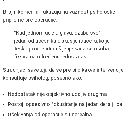
Brojni komentari ukazuju na važnost psihološke
pripreme pre operacije:
"Kad jednom uđe u glavu, džaba sve" -
jedan od učesnika diskusije ističe kako je
teško promeniti mišljenje kada se osoba
fiksira na određeni nedostatak.
Stručnjaci savetuju da se pre bilo kakve intervencije
konsultuje psiholog, posebno ako:
Nedostatak nije objektivno uočljiv drugima
Postoji opsesivno fokusiranje na jedan detalj lica
Očekivanja od operacije su nerealna