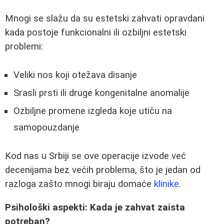
Mnogi se slažu da su estetski zahvati opravdani
kada postoje funkcionalni ili ozbiljni estetski
problemi:
Veliki nos koji otežava disanje
Srasli prsti ili druge kongenitalne anomalije
Ozbiljne promene izgleda koje utiču na
samopouzdanje
Kod nas u Srbiji se ove operacije izvode već
decenijama bez većih problema, što je jedan od
razloga zašto mnogi biraju domaće
klinike
.
Psihološki aspekti: Kada je zahvat zaista
potreban?