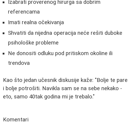
Izabrati proverenog hirurga sa dobrim
referencama
Imati realna očekivanja
Shvatiti da nijedna operacija neće rešiti duboke
psihološke probleme
Ne donositi odluku pod pritiskom okoline ili
trendova
Kao što jedan učesnik diskusije kaže: "Bolje te pare
i bolje potrošiti. Navikla sam se na sebe nekako -
eto, samo 40tak godina mi je trebalo."
Komentari