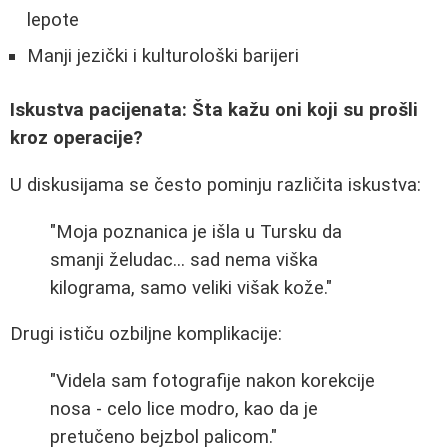
lepote
Manji jezički i kulturološki barijeri
Iskustva pacijenata: Šta kažu oni koji su prošli
kroz operacije?
U diskusijama se često pominju različita iskustva:
"Moja poznanica je išla u Tursku da
smanji želudac... sad nema viška
kilograma, samo veliki višak kože."
Drugi ističu ozbiljne komplikacije:
"Videla sam fotografije nakon korekcije
nosa - celo lice modro, kao da je
pretučeno bejzbol palicom."