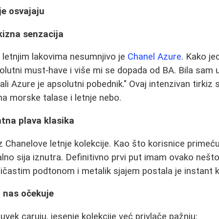
je osvajaju
kizna senzacija
 letnjim lakovima nesumnjivo je
Chanel Azure
. Kako je
psolutni must-have i više mi se dopada od BA. Bila sam
ali Azure je apsolutni pobednik." Ovaj intenzivan tirkiz
 morske talase i letnje nebo.
tna plava klasika
iz Chanelove letnje kolekcije. Kao što korisnice primeću
lno sija iznutra. Definitivno prvi put imam ovako nešt
bičastim podtonom i metalik sjajem postala je instant k
a nas očekuje
š uvek caruju, jesenje kolekcije već privlače pažnju: