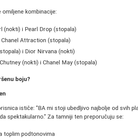
e omiljene kombinacije:
 (nokti) i Pearl Drop (stopala)
i Chanel Attraction (stopala)
topala) i Dior Nirvana (nokti)
Chutney (nokti) i Chanel May (stopala)
ršenu boju?
ten
isnica ističe: "BA mi stoji ubedljivo najbolje od svih pla
da spektakularno." Za tamniji ten preporučuju se:
sa toplim podtonovima