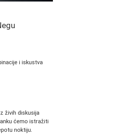
 Negu
inacije i iskustva
z živih diskusija
lanku ćemo istražiti
potu noktiju.