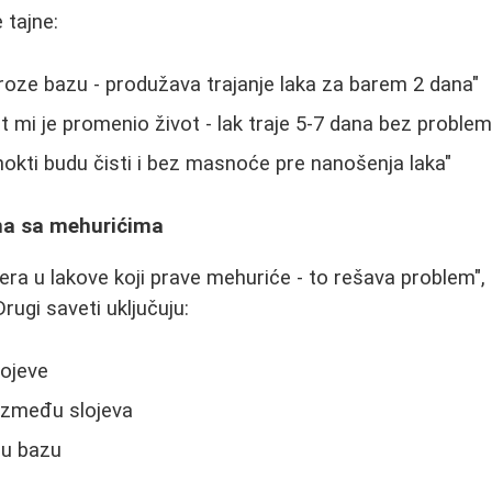
 tajne:
roze bazu - produžava trajanje laka za barem 2 dana"
 mi je promenio život - lak traje 5-7 dana bez problem
 nokti budu čisti i bez masnoće pre nanošenja laka"
ma sa mehurićima
ra u lakove koji prave mehuriće - to rešava problem",
Drugi saveti uključuju:
lojeve
 između slojeva
nu bazu