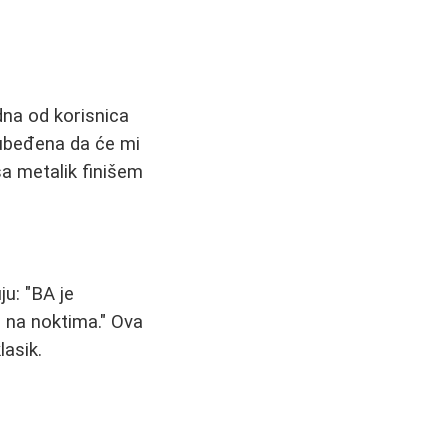
dna od korisnica
 ubeđena da će mi
 sa metalik finišem
ju: "BA je
o na noktima." Ova
lasik.