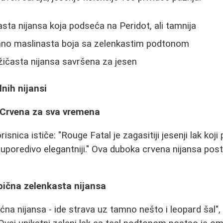
sta nijansa koja podseća na Peridot, ali tamnija
no maslinasta boja sa zelenkastim podtonom
žičasta nijansa savršena za jesen
lnih nijansi
- Crvena za sva vremena
isnica ističe: "Rouge Fatal je zagasitiji jesenji lak koj
euporedivo elegantniji." Ova duboka crvena nijansa posta
bična zelenkasta nijansa
ćna nijansa - ide strava uz tamno nešto i leopard šal",