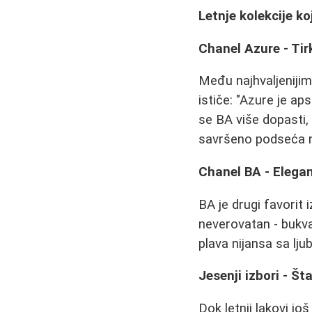
Letnje kolekcije ko
Chanel Azure - Tir
Među najhvaljenijim
ističe: "Azure je a
se BA više dopasti, 
savršeno podseća na
Chanel BA - Elegan
BA je drugi favorit 
neverovatan - bukva
plava nijansa sa lju
Jesenji izbori - Št
Dok letnji lakovi jo