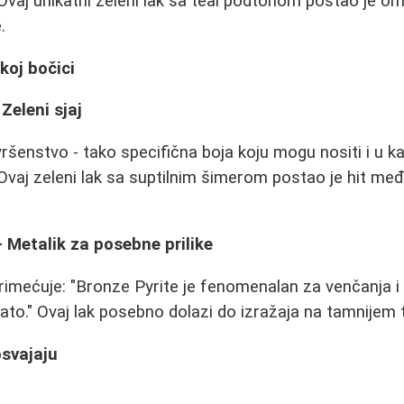
Ovaj unikatni zeleni lak sa teal podtonom postao je omi
.
koj bočici
 Zeleni sjaj
vršenstvo - tako specifična boja koju mogu nositi i u kanc
 Ovaj zeleni lak sa suptilnim šimerom postao je hit međ
- Metalik za posebne prilike
rimećuje: "Bronze Pyrite je fenomenalan za venčanja i 
lato." Ovaj lak posebno dolazi do izražaja na tamnijem 
osvajaju