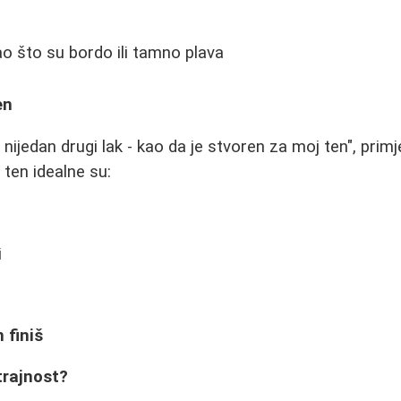
ao što su bordo ili tamno plava
en
o nijedan drugi lak - kao da je stvoren za moj ten", prim
i ten idealne su:
i
 finiš
trajnost?