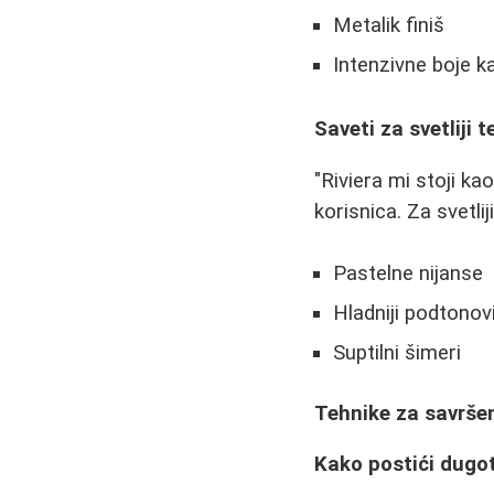
Metalik finiš
Intenzivne boje k
Saveti za svetliji t
"Riviera mi stoji ka
korisnica. Za svetlij
Pastelne nijanse
Hladniji podtonov
Suptilni šimeri
Tehnike za savršen
Kako postići dugo