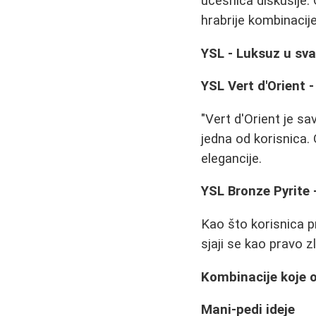
učesnica diskusije. 
hrabrije kombinacije
YSL - Luksuz u sva
YSL Vert d'Orient -
"Vert d'Orient je sa
jedna od korisnica.
elegancije.
YSL Bronze Pyrite 
Kao što korisnica p
sjaji se kao pravo z
Kombinacije koje 
Mani-pedi ideje