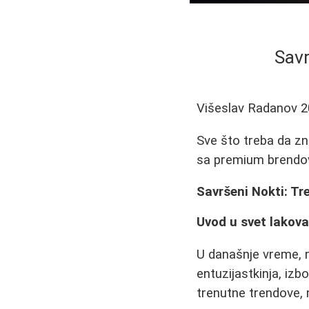
Savr
Višeslav Radanov
2
Sve što treba da zn
sa premium brendov
Savršeni Nokti: Tr
Uvod u svet lakova
U današnje vreme, n
entuzijastkinja, iz
trenutne trendove, n