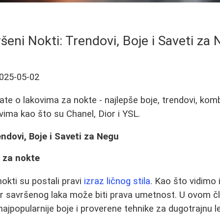
šeni Nokti: Trendovi, Boje i Saveti za
025-05-02
ate o lakovima za nokte - najlepše boje, trendovi, komb
ima kao što su Chanel, Dior i YSL.
endovi, Boje i Saveti za Negu
 za nokte
okti su postali pravi
izraz ličnog stila
. Kao što vidimo i
bor savršenog laka može biti prava umetnost. U ovom č
ajpopularnije boje i proverene tehnike za dugotrajnu le