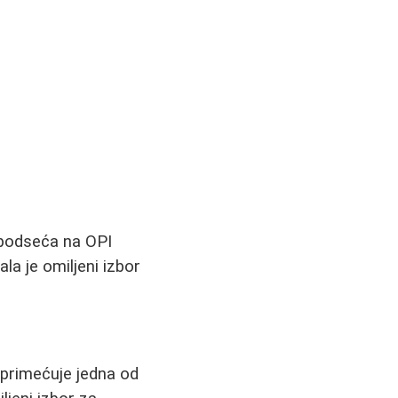
i podseća na OPI
la je omiljeni izbor
 primećuje jedna od