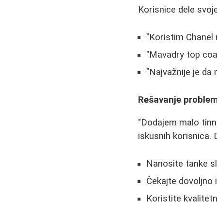
Korisnice dele svoje
"Koristim Chanel 
"Mavadry top coat
"Najvažnije je da
Rešavanje proble
"Dodajem malo tinne
iskusnih korisnica. 
Nanosite tanke s
Čekajte dovoljno
Koristite kvalitet