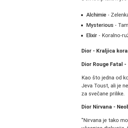
Alchimie
- Zelenka
Mysterious
- Tam
Elixir
- Koralno-ru
Dior - Kraljica kora
Dior Rouge Fatal 
Kao što jedna od kor
Jeva Toust, ali je n
za svečane prilike.
Dior Nirvana - Neo
"Nirvana je tako mo