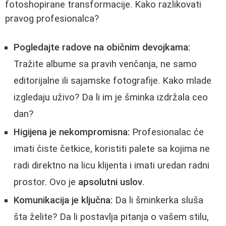
fotoshopirane transformacije. Kako razlikovati
pravog profesionalca?
Pogledajte radove na običnim devojkama:
Tražite albume sa pravih venčanja, ne samo
editorijalne ili sajamske fotografije. Kako mlade
izgledaju uživo? Da li im je šminka izdržala ceo
dan?
Higijena je nekompromisna:
Profesionalac će
imati čiste četkice, koristiti palete sa kojima ne
radi direktno na licu klijenta i imati uredan radni
prostor. Ovo je
apsolutni uslov
.
Komunikacija je ključna:
Da li šminkerka sluša
šta želite? Da li postavlja pitanja o vašem stilu,