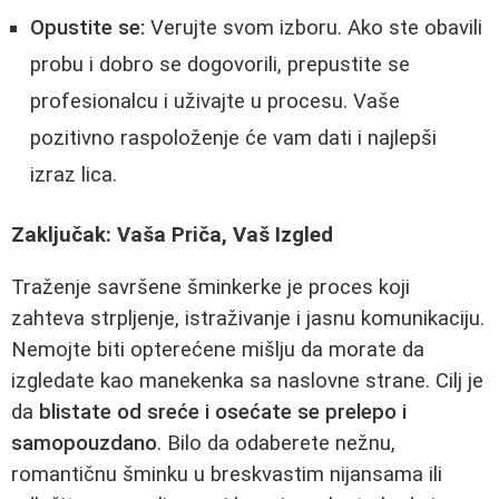
Opustite se:
Verujte svom izboru. Ako ste obavili
probu i dobro se dogovorili, prepustite se
profesionalcu i uživajte u procesu. Vaše
pozitivno raspoloženje će vam dati i najlepši
izraz lica.
Zaključak: Vaša Priča, Vaš Izgled
Traženje savršene šminkerke je proces koji
zahteva strpljenje, istraživanje i jasnu komunikaciju.
Nemojte biti opterećene mišlju da morate da
izgledate kao manekenka sa naslovne strane. Cilj je
da
blistate od sreće i osećate se prelepo i
samopouzdano
. Bilo da odaberete nežnu,
romantičnu šminku u breskvastim nijansama ili