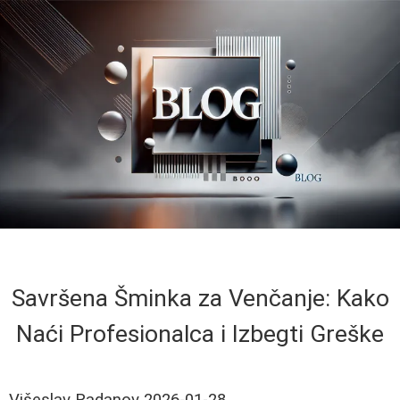
Savršena Šminka za Venčanje: Kako
Naći Profesionalca i Izbegti Greške
Višeslav Radanov
2026-01-28