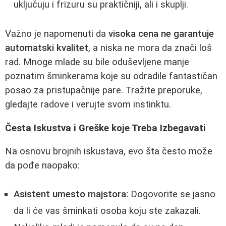
uključuju i frizuru su praktičniji, ali i skuplji.
Važno je napomenuti da
visoka cena ne garantuje
automatski kvalitet
, a niska ne mora da znači loš
rad. Mnoge mlade su bile oduševljene manje
poznatim šminkerama koje su odradile fantastičan
posao za pristupačnije pare. Tražite preporuke,
gledajte radove i verujte svom instinktu.
Česta Iskustva i Greške koje Treba Izbegavati
Na osnovu brojnih iskustava, evo šta često može
da pođe naopako:
Asistent umesto majstora:
Dogovorite se jasno
da li će vas šminkati osoba koju ste zakazali.