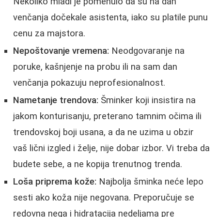
Nekoliko mladi je pomenulo da su na dan
venčanja dočekale asistenta, iako su platile punu
cenu za majstora.
Nepoštovanje vremena:
Neodgovaranje na
poruke, kašnjenje na probu ili na sam dan
venčanja pokazuju neprofesionalnost.
Nametanje trendova:
Šminker koji insistira na
jakom konturisanju, preterano tamnim očima ili
trendovskoj boji usana, a da ne uzima u obzir
vaš lični izgled i želje, nije dobar izbor. Vi treba da
budete sebe, a ne kopija trenutnog trenda.
Loša priprema kože:
Najbolja šminka neće lepo
sesti ako koža nije negovana. Preporučuje se
redovna nega i hidratacija nedeljama pre