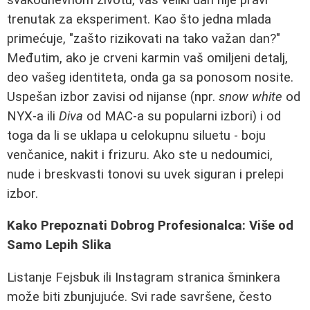
trenutak za eksperiment. Kao što jedna mlada
primećuje, "zašto rizikovati na tako važan dan?"
Međutim, ako je crveni karmin vaš omiljeni detalj,
deo vašeg identiteta, onda ga sa ponosom nosite.
Uspešan izbor zavisi od nijanse (npr.
snow white
od
NYX-a ili
Diva
od MAC-a su popularni izbori) i od
toga da li se uklapa u celokupnu siluetu - boju
venčanice, nakit i frizuru. Ako ste u nedoumici,
nude i breskvasti tonovi su uvek siguran i prelepi
izbor.
Kako Prepoznati Dobrog Profesionalca: Više od
Samo Lepih Slika
Listanje Fejsbuk ili Instagram stranica šminkera
može biti zbunjujuće. Svi rade savršene, često