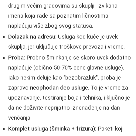
drugim većim gradovima su skuplji. Izvikana
imena koja rade sa poznatim ličnostima
naplaćuju više zbog svog statusa.
Dolazak na adresu:
Usluga kod kuće je uvek
skuplja, jer uključuje troškove prevoza i vreme.
Proba:
Probno šminkanje se skoro uvek dodatno
naplaćuje (obično 50-70% cene glavne usluge).
Iako nekim deluje kao "bezobrazluk", proba je
zapravo
neophodan deo usluge
. To je vreme za
upoznavanje, testiranje boja i tehnika, i ključno je
da ne doživite neprijatno iznenađenje na dan
venčanja.
Komplet usluga (šminka + frizura):
Paketi koji