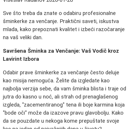
Sve što treba da znate o odabiru profesionalne
šminkerke za venčanje. Praktični saveti, iskustva
mlada, kako prepoznati kvalitet i izbeći razočaranje
na vaš veliki dan.
Savršena Šminka za Venčanje: Vaš Vodič kroz
Lavirint Izbora
Odabir prave šminkerke za venčanje često deluje
kao misija nemoguća. Želite da izgledate kao
najbolja verzija sebe, da vam šminka blista i traje od
jutra do kasno u noć, ali strah od prenaglašenog
izgleda, "zacementiranog" tena ili boje karmina koja
"bode oči" može da izazove pravu glavobolju. Kako
da se pouzdate u nekoga kome prepuštate svoje
lice na jedan od najvažnijih dana u životu?