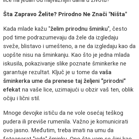
Šta Zapravo Želite? Prirodno Ne Znači "Ništa"
Kada mlade kažu "
želim prirodnu šminku
", često
pod time podrazumevaju da žele da izgledaju
sveže, blistavo i umešteno, a ne da izgledaju kao da
uopšte nisu na šminkanju. Kao što je jedna mlada
iskusila, pokazivanje slike poznate šminkerke ne
garantuje rezultat. Ključ je u tome da
vaša
šminkerka ume da prenese taj željeni "prirodni"
efekat
na vaše lice, uzimajući u obzir vaš ten, oblik
očiju i lični stil.
Mnoge devojke ističu da ne vole osećaj teškog
pudera ili previše rumenila. Važno je komunicirati
ovo jasno. Međutim, treba imati na umu da
fotoaparat "jede" šminku. Ono što vam se čini kao