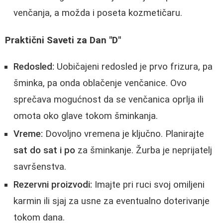
venčanja, a možda i poseta kozmetičaru.
Praktični Saveti za Dan "D"
Redosled:
Uobičajeni redosled je prvo frizura, pa
šminka, pa onda oblačenje venčanice. Ovo
sprečava mogućnost da se venčanica oprlja ili
omota oko glave tokom šminkanja.
Vreme:
Dovoljno vremena je ključno. Planirajte
sat do sat i po
za šminkanje. Žurba je neprijatelj
savršenstva.
Rezervni proizvodi:
Imajte pri ruci svoj omiljeni
karmin ili sjaj za usne za eventualno doterivanje
tokom dana.