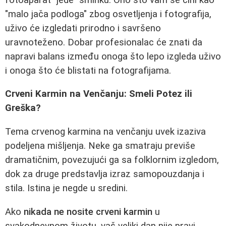
"malo jača podloga" zbog osvetljenja i fotografija,
uživo će izgledati prirodno i savršeno
uravnoteženo. Dobar profesionalac će znati da
napravi balans između onoga što lepo izgleda uživo
i onoga što će blistati na fotografijama.
Crveni Karmin na Venčanju: Smeli Potez ili
Greška?
Tema crvenog karmina na venčanju uvek izaziva
podeljena mišljenja. Neke ga smatraju previše
dramatičnim, povezujući ga sa folklornim izgledom,
dok za druge predstavlja izraz samopouzdanja i
stila. Istina je negde u sredini.
Ako
nikada ne nosite crveni karmin
u
svakodnevnom životu, vaš veliki dan nije pravi