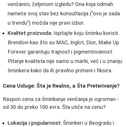
venčanici, željenom izgledu? Ona koja odmah
nameće svoj stav bez konsultacija ("ovo je sada
u trendu") možda nije pravi izbor.
Kvalitet proizvoda:
Ispitajte koju šminku koristi.
Brendovi kao što su MAC, Inglot, Dior, Make Up
Forever garantuju trajnost i pigmentovanost.
Pitanje kvaliteta nije samo u marki, već i u znanju
šminkera kako da ih pravilno primeni i fiksira.
Cena Usluge: Šta je Realno, a Šta Preterivanje?
Raspon cena za šminkanje venčanja je ogroman -
od 30 do preko 100 evra. Šta utiče na cenu?
Lokacija i popularnost:
Šminkeri u Beogradu i