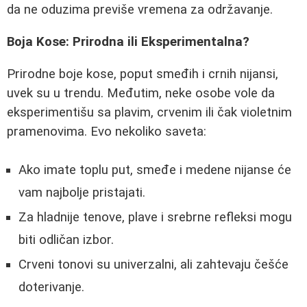
da ne oduzima previše vremena za održavanje.
Boja Kose: Prirodna ili Eksperimentalna?
Prirodne boje kose, poput smeđih i crnih nijansi,
uvek su u trendu. Međutim, neke osobe vole da
eksperimentišu sa plavim, crvenim ili čak violetnim
pramenovima. Evo nekoliko saveta:
Ako imate toplu put, smeđe i medene nijanse će
vam najbolje pristajati.
Za hladnije tenove, plave i srebrne refleksi mogu
biti odličan izbor.
Crveni tonovi su univerzalni, ali zahtevaju češće
doterivanje.