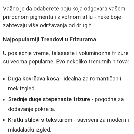
Važno je da odaberete boju koja odgovara vašem
prirodnom pigmentu i životnom stilu - neke boje
zahtevaju više održavanja od drugih.
Najpopularniji Trendovi u Frizurama
U poslednje vreme, talasaste i voluminozne frizure
su veoma popularne. Evo nekoliko trenutnih hitova:
Duga kovrčava kosa
- idealna za romantičan i
mek izgled.
Srednje duge stepenaste frizure
- pogodne za
dodavanje pokreta.
Kratki stilovi s teksturom
- savršeni za modern i
mladalački izgled.