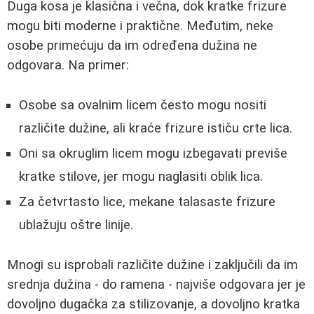
Duga kosa je klasična i večna, dok kratke frizure
mogu biti moderne i praktične. Međutim, neke
osobe primećuju da im određena dužina ne
odgovara. Na primer:
Osobe sa ovalnim licem često mogu nositi
različite dužine, ali kraće frizure ističu crte lica.
Oni sa okruglim licem mogu izbegavati previše
kratke stilove, jer mogu naglasiti oblik lica.
Za četvrtasto lice, mekane talasaste frizure
ublažuju oštre linije.
Mnogi su isprobali različite dužine i zaključili da im
srednja dužina - do ramena - najviše odgovara jer je
dovoljno dugačka za stilizovanje, a dovoljno kratka