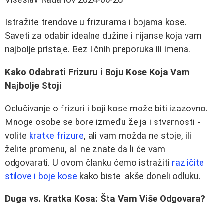
Istražite trendove u frizurama i bojama kose.
Saveti za odabir idealne dužine i nijanse koja vam
najbolje pristaje. Bez ličnih preporuka ili imena.
Kako Odabrati Frizuru i Boju Kose Koja Vam
Najbolje Stoji
Odlučivanje o frizuri i boji kose može biti izazovno.
Mnoge osobe se bore između želja i stvarnosti -
volite
kratke frizure
, ali vam možda ne stoje, ili
želite promenu, ali ne znate da li će vam
odgovarati. U ovom članku ćemo istražiti
različite
stilove i boje kose
kako biste lakše doneli odluku.
Duga vs. Kratka Kosa: Šta Vam Više Odgovara?