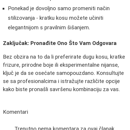
Ponekad je dovoljno samo promeniti način
stilizovanja - kratku kosu možete učiniti
elegantnijom s pravilnim šišanjem.
Zaključak: Pronađite Ono Što Vam Odgovara
Bez obzira na to da li preferirate dugu kosu, kratke
frizure, prirodne boje ili eksperimentalne nijanse,
ključ je da se osećate samopouzdano. Konsultujte
se sa profesionalcima i istražujte različite opcije
kako biste pronašli savršenu kombinaciju za vas.
Komentari
Trenutno nema komentara za ovaj članak.