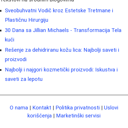
Sveobuhvatni Vodič kroz Estetske Tretmane i
Plastičnu Hirurgiju
30 Dana sa Jillian Michaels - Transformacija Tela
kući
Rešenje za dehidriranu kožu lica: Najbolji saveti i
proizvodi
Najbolji i najgori kozmetički proizvodi: Iskustva i
saveti za lepotu
O nama
|
Kontakt
|
Politika privatnosti
|
Uslovi
korišćenja
|
Marketinški servisi