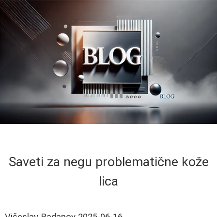
Saveti za negu problematične kože
lica
Višeslav Radanov
2025-06-16