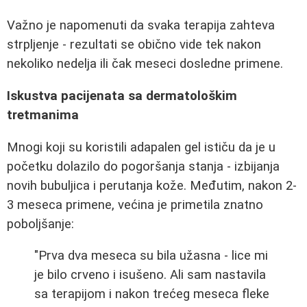
Važno je napomenuti da svaka terapija zahteva
strpljenje - rezultati se obično vide tek nakon
nekoliko nedelja ili čak meseci dosledne primene.
Iskustva pacijenata sa dermatološkim
tretmanima
Mnogi koji su koristili adapalen gel ističu da je u
početku dolazilo do pogoršanja stanja - izbijanja
novih bubuljica i perutanja kože. Međutim, nakon 2-
3 meseca primene, većina je primetila znatno
poboljšanje:
"Prva dva meseca su bila užasna - lice mi
je bilo crveno i isušeno. Ali sam nastavila
sa terapijom i nakon trećeg meseca fleke