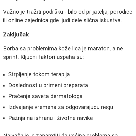
Važno je tražiti podršku - bilo od prijatelja, porodice
ili online zajednica gde ljudi dele slična iskustva.
Zaključak
Borba sa problemima kože lica je maraton, a ne
sprint. Ključni faktori uspeha su:
Strpljenje tokom terapija
Doslednost u primeni preparata
Praćenje saveta dermatologa
Izdvajanje vremena za odgovarajuću negu
Pažnja na ishranu i životne navike
Najvažnije je zapamtiti da većina problema sa