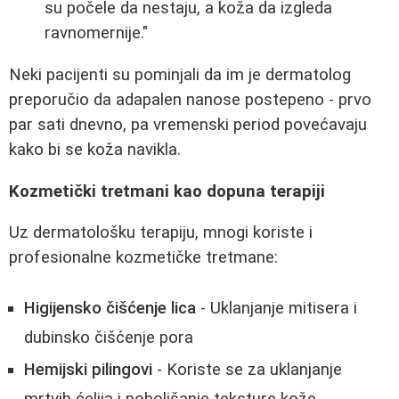
su počele da nestaju, a koža da izgleda
ravnomernije."
Neki pacijenti su pominjali da im je dermatolog
preporučio da adapalen nanose postepeno - prvo
par sati dnevno, pa vremenski period povećavaju
kako bi se koža navikla.
Kozmetički tretmani kao dopuna terapiji
Uz dermatološku terapiju, mnogi koriste i
profesionalne kozmetičke tretmane:
Higijensko čišćenje lica
- Uklanjanje mitisera i
dubinsko čišćenje pora
Hemijski pilingovi
- Koriste se za uklanjanje
mrtvih ćelija i poboljšanje teksture kože