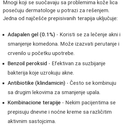
Mnogi koji se suočavaju sa problemima kože lica
posećuju dermatologe u potrazi za rešenjem.
Jedna od najčešće prepisivanih terapija uključuje:
Adapalen gel (0.1%)
- Koristi se za lečenje akni i
smanjenje komedona. Može izazvati perutanje i
crvenilo u početku upotrebe.
Benzoil peroksid
- Efektivan za suzbijanje
bakterija koje uzrokuju akne.
Antibiotike (klindamicin)
- Često se kombinuju
sa drugim lekovima za smanjenje upala.
Kombinacione terapije
- Nekim pacijentima se
prepisuju dnevne i noćne kreme sa različitim
aktivnim sastojcima.