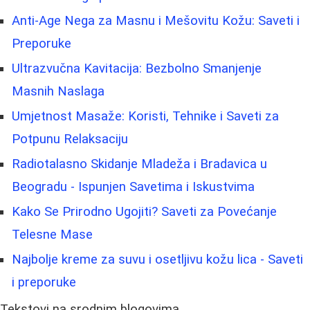
Anti-Age Nega za Masnu i Mešovitu Kožu: Saveti i
Preporuke
Ultrazvučna Kavitacija: Bezbolno Smanjenje
Masnih Naslaga
Umjetnost Masaže: Koristi, Tehnike i Saveti za
Potpunu Relaksaciju
Radiotalasno Skidanje Mladeža i Bradavica u
Beogradu - Ispunjen Savetima i Iskustvima
Kako Se Prirodno Ugojiti? Saveti za Povećanje
Telesne Mase
Najbolje kreme za suvu i osetljivu kožu lica - Saveti
i preporuke
Tekstovi na srodnim blogovima