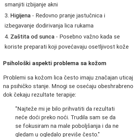
smanjiti izbijanje akni
Higijena
- Redovno pranje jastučnica i
izbegavanje dodirivanja lica rukama
Zaštita od sunca
- Posebno važno kada se
koriste preparati koji povećavaju osetljivost kože
Psihološki aspekti problema sa kožom
Problemi sa kožom lica često imaju značajan uticaj
na psihičko stanje. Mnogi se osećaju obeshrabreno
dok čekaju rezultate terapije:
"Najteže mi je bilo prihvatiti da rezultati
neće doći preko noći. Trudila sam se da
se fokusiram na male poboljšanja i da ne
gledam u ogledalo previše često."