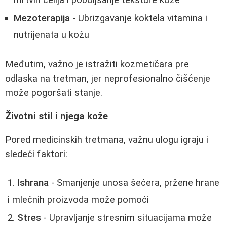
Mezoterapija
- Ubrizgavanje koktela vitamina i
nutrijenata u kožu
Međutim, važno je istražiti kozmetičara pre
odlaska na tretman, jer neprofesionalno čišćenje
može pogoršati stanje.
Životni stil i njega kože
Pored medicinskih tretmana, važnu ulogu igraju i
sledeći faktori:
Ishrana
- Smanjenje unosa šećera, pržene hrane
i mlečnih proizvoda može pomoći
Stres
- Upravljanje stresnim situacijama može