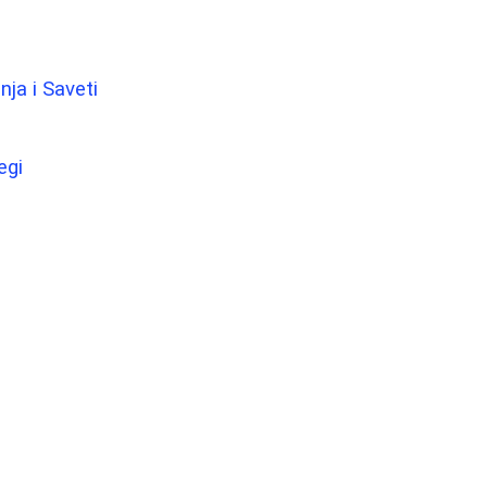
nja i Saveti
egi