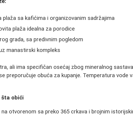
že:
a plaža sa kafićima i organizovanim sadržajima
vita plaža idealna za porodice
arog grada, sa predivnim pogledom
 uz manastirski kompleks
stra, ali ima specifičan osećaj zbog mineralnog sastav
se preporučuje obuća za kupanje. Temperatura vode va
 šta obići
j na otvorenom sa preko 365 crkava i brojnim istorijs