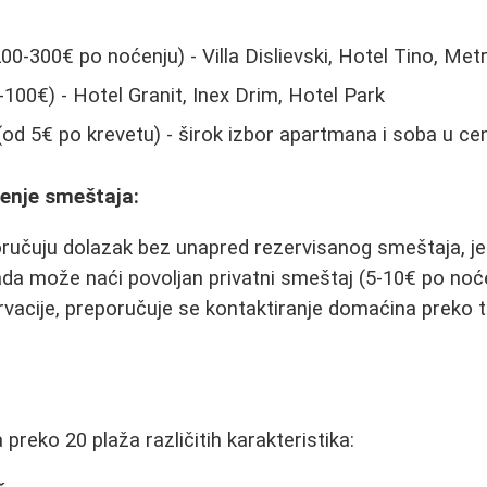
00-300€ po noćenju) - Villa Dislievski, Hotel Tino, Met
-100€) - Hotel Granit, Inex Drim, Hotel Park
od 5€ po krevetu) - širok izbor apartmana i soba u cent
ženje smeštaja:
oručuju dolazak bez unapred rezervisanog smeštaja, je
rada može naći povoljan privatni smeštaj (5-10€ po noće
rvacije, preporučuje se kontaktiranje domaćina preko te
preko 20 plaža različitih karakteristika: