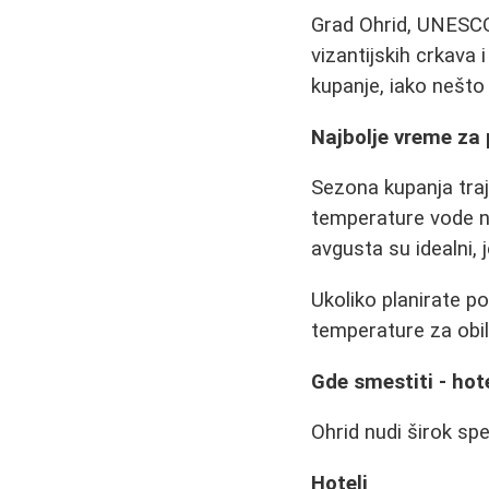
Grad Ohrid, UNESCO-
vizantijskih crkava
kupanje, iako nešt
Najbolje vreme za
Sezona kupanja traj
temperature vode naj
avgusta su idealni, 
Ukoliko planirate po
temperature za obil
Gde smestiti - hote
Ohrid nudi širok sp
Hoteli