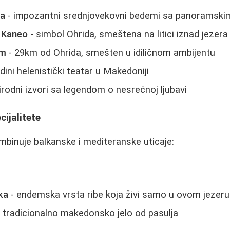
va
- impozantni srednjovekovni bedemi sa panoramsk
 Kaneo
- simbol Ohrida, smeštena na litici iznad jezera
um
- 29km od Ohrida, smešten u idiličnom ambijentu
edini helenistički teatar u Makedoniji
irodni izvori sa legendom o nesrećnoj ljubavi
ijalitete
mbinuje balkanske i mediteranske uticaje:
ka
- endemska vrsta ribe koja živi samo u ovom jezeru
 tradicionalno makedonsko jelo od pasulja