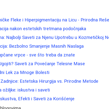
ičke Fleke i Hiperpigmentaciju na Licu - Prirodna Reše
acija nakon estetskih tretmana podočnjaka
ina: Najbolji Saveti za Njenu Upotrebu u Kozmetičkoj N
acija: Bezbolno Smanjenje Masnih Naslaga
pupčane vrpce - sve što treba da znate
Ugojiti? Saveti za Povećanje Telesne Mase
dni Lek za Mnoge Bolesti
 Zadnjice: Estetska Hirurgija vs. Prirodne Metode
 ožiljke: iskustva i saveti
Iskustva, Efekti i Saveti za Korišćenje
 blogovima