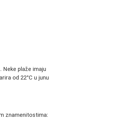
a. Neke plaže imaju
rira od 22°C u junu
kim znamenitostima: