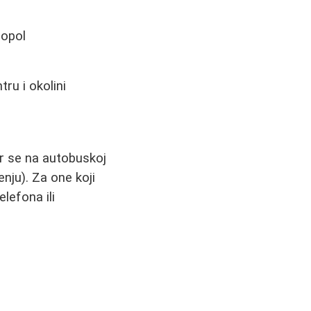
ropol
ru i okolini
r se na autobuskoj
nju). Za one koji
lefona ili