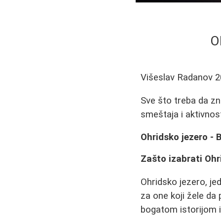
O
Višeslav Radanov
2
Sve što treba da zn
smeštaja i aktivnost
Ohridsko jezero -
Zašto izabrati Ohr
Ohridsko jezero, jed
za one koji žele d
bogatom istorijom i