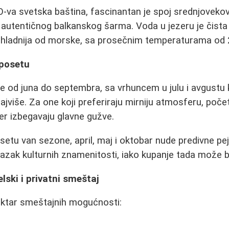
va svetska baština, fascinantan je spoj srednjovekov
 i autentičnog balkanskog šarma. Voda u jezeru je čist
o hladnija od morske, sa prosečnim temperaturama od 
 posetu
e od juna do septembra, sa vrhuncem u julu i avgustu
više. Za one koji preferiraju mirniju atmosferu, početa
jer izbegavaju glavne gužve.
setu van sezone, april, maj i oktobar nude predivne pej
azak kulturnih znamenitosti, iako kupanje tada može bit
lski i privatni smeštaj
ektar smeštajnih mogućnosti: