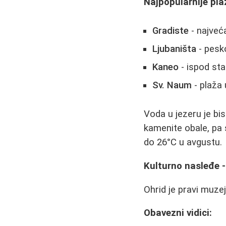
Najpopularnije pla
Gradiste
- najveć
Ljubaništa
- pesko
Kaneo
- ispod st
Sv. Naum
- plaža
Voda u jezeru je bi
kamenite obale, pa 
do 26°C u avgustu.
Kulturno nasleđe -
Ohrid je pravi muze
Obavezni vidici: