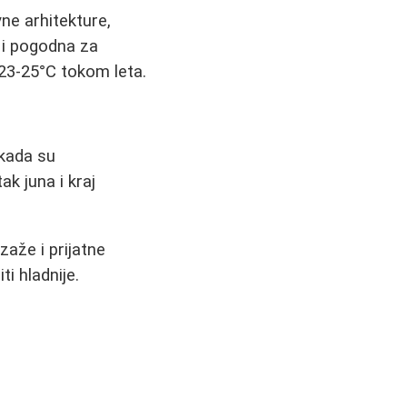
ne arhitekture,
a i pogodna za
23-25°C tokom leta.
 kada su
k juna i kraj
zaže i prijatne
i hladnije.