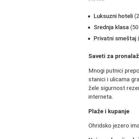
Luksuzni hoteli
(2
Srednja klasa
(50
Privatni smeštaj
(
Saveti za pronala
Mnogi putnici prep
stanici i ulicama g
žele sigurnost reze
interneta.
Plaže i kupanje
Ohridsko jezero ima 