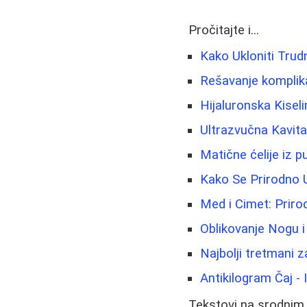
Pročitajte i...
Kako Ukloniti Trudn
Rešavanje komplik
Hijaluronska Kisel
Ultrazvučna Kavit
Matične ćelije iz 
Kako Se Prirodno 
Med i Cimet: Priro
Oblikovanje Nogu i
Najbolji tretmani za
Antikilogram Čaj - 
Tekstovi na srodnim