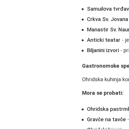
Samuilova tvrđa
Crkva Sv. Jovana
Manastir Sv. Na
Anticki teatar
- j
Biljanini izvori
- pr
Gastronomske spec
Ohridska kuhinja ko
Mora se probati:
Ohridska pastrm
Gravče na tavče
-