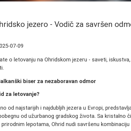
hridsko jezero - Vodič za savršen odm
025-07-09
ate o letovanju na Ohridskom jezeru - saveti, iskustva
i.
 Balkanški biser za nezaboravan odmor
id za letovanje?
no od najstarijih i najdubljih jezera u Evropi, predstavlj
a pobegnu od užurbanog gradskog života. Sa kristalno 
 prirodnim lepotama, Ohrid nudi savršenu kombinaciju 