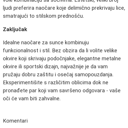
ljudi preferira naočare koje delimično prekrivaju lice,
smatrajući to stilskom prednošću.
Zaključak
Idealne naočare za sunce kombinuju
funkcionalnost i stil. Bez obzira da li volite velike
okvire koji skrivaju podočnjake, elegantne metalne
okvire ili sportski dizajn, najvažnije je da vam
pružaju dobru zaštitu i osećaj samopouzdanja.
Eksperimentišite s različitim oblicima dok ne
pronađete par koji vam savršeno odgovara - vaše
oči će vam biti zahvalne.
Komentari