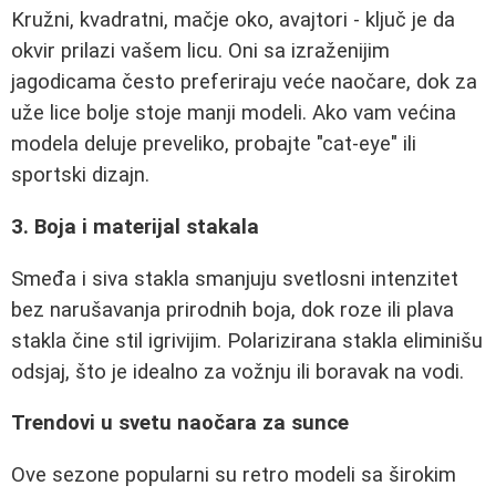
Kružni, kvadratni, mačje oko, avajtori - ključ je da
okvir prilazi vašem licu. Oni sa izraženijim
jagodicama često preferiraju veće naočare, dok za
uže lice bolje stoje manji modeli. Ako vam većina
modela deluje preveliko, probajte "cat-eye" ili
sportski dizajn.
3. Boja i materijal stakala
Smeđa i siva stakla smanjuju svetlosni intenzitet
bez narušavanja prirodnih boja, dok roze ili plava
stakla čine stil igrivijim. Polarizirana stakla eliminišu
odsjaj, što je idealno za vožnju ili boravak na vodi.
Trendovi u svetu naočara za sunce
Ove sezone popularni su retro modeli sa širokim