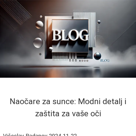
Naočare za sunce: Modni detalj i
zaštita za vaše oči
Višeslav Radanov
2024-11-22