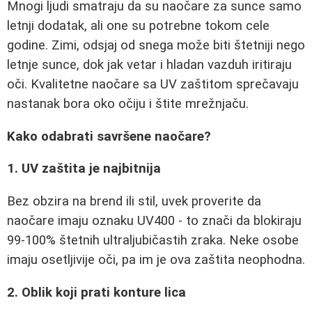
Mnogi ljudi smatraju da su naočare za sunce samo
letnji dodatak, ali one su potrebne tokom cele
godine. Zimi, odsjaj od snega može biti štetniji nego
letnje sunce, dok jak vetar i hladan vazduh iritiraju
oči. Kvalitetne naočare sa UV zaštitom sprečavaju
nastanak bora oko očiju i štite mrežnjaču.
Kako odabrati savršene naočare?
1. UV zaštita je najbitnija
Bez obzira na brend ili stil, uvek proverite da
naočare imaju oznaku UV400 - to znači da blokiraju
99-100% štetnih ultraljubičastih zraka. Neke osobe
imaju osetljivije oči, pa im je ova zaštita neophodna.
2. Oblik koji prati konture lica