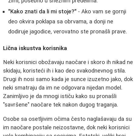
zimi, posebno u snežnim predelima.
"Kako znati da li mi stoje?"
- Ako vam se gornji
deo okvira poklapa sa obrvama, a donji ne
dodiruje jagodice, verovatno ste pronašli prave.
Lična iskustva korisnika
Neki korisnici obožavaju naočare i skoro ih nikad ne
skidaju, koristeći ih i kao deo svakodnevnog stila.
Drugi ih nosi samo kada je sunce izuzetno jako, dok
neki smatraju da im ne odgovara nijedan model.
Zanimljivo je da mnogi ističu kako su pronašli
"savršene" naočare tek nakon dugog traganja.
Osobe sa osetljivim očima često naglašavaju da su
im naočare postale neizostavne, dok neki korisnici
vole kombinaciju sa socivima. Estetski, veliki broj