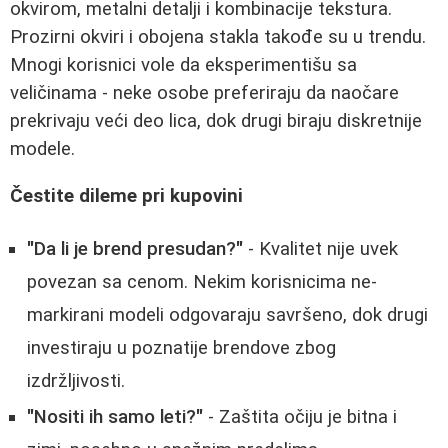
okvirom, metalni detalji i kombinacije tekstura.
Prozirni okviri i obojena stakla takođe su u trendu.
Mnogi korisnici vole da eksperimentišu sa
veličinama - neke osobe preferiraju da naočare
prekrivaju veći deo lica, dok drugi biraju diskretnije
modele.
Čestite dileme pri kupovini
"Da li je brend presudan?"
- Kvalitet nije uvek
povezan sa cenom. Nekim korisnicima ne-
markirani modeli odgovaraju savršeno, dok drugi
investiraju u poznatije brendove zbog
izdržljivosti.
"Nositi ih samo leti?"
- Zaštita očiju je bitna i