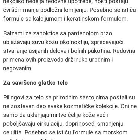
nekoliko nedelja redovne upotrebe, nokti postaju
čvršći i manje podložni lomljenju. Posebno se ističu
formule sa kalcijumom i keratinskom formulom.
Balzami za zanoktice sa pantenolom brzo
ublažavaju suvu kožu oko noktiju, sprečavajući
stvaranje usijanih delova i bolnih pukotina. Redovna
primena ovih proizvoda drži ruke urednim i
negovanim.
Za savršeno glatko telo
Pilingovi za telo sa prirodnim sastojcima postali su
neizostavan deo svake kozmetičke kolekcije. Oni ne
samo da uklanjaju mrtve ćelije kože već i
poboljšavaju cirkulaciju, doprinoseći smanjenju
celulita. Posebno se ističu formule sa morskom