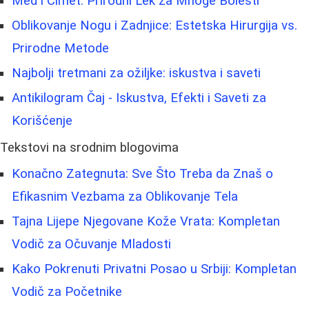
Med i Cimet: Prirodni Lek za Mnoge Bolesti
Oblikovanje Nogu i Zadnjice: Estetska Hirurgija vs.
Prirodne Metode
Najbolji tretmani za ožiljke: iskustva i saveti
Antikilogram Čaj - Iskustva, Efekti i Saveti za
Korišćenje
Tekstovi na srodnim blogovima
Konačno Zategnuta: Sve Što Treba da Znaš o
Efikasnim Vezbama za Oblikovanje Tela
Tajna Lijepe Njegovane Kože Vrata: Kompletan
Vodič za Očuvanje Mladosti
Kako Pokrenuti Privatni Posao u Srbiji: Kompletan
Vodič za Početnike