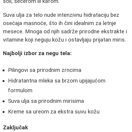
soli, šećerom ili kafom.
Suva ulja za telo nude intenzivnu hidrataciju bez
osećaja masnoće, što ih čini idealnim za letnje
mesece. Mnoga od njih sadrže prirodne ekstrakte i
vitamine koji neguju kožu i ostavljaju prijatan miris.
Najbolji izbor za negu tela:
Pilingovi sa prirodnim zrncima
Hidratantna mleka sa brzom upijajućom
formulom
Suva ulja sa prirodnim mirisima
Kreme sa ureom za ekstra suvu kožu
Zaključak