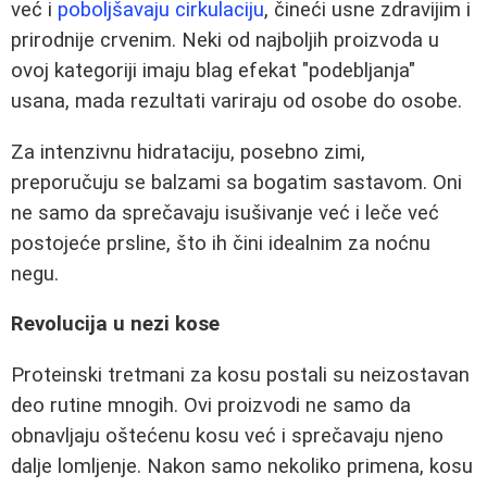
već i
poboljšavaju cirkulaciju
, čineći usne zdravijim i
prirodnije crvenim. Neki od najboljih proizvoda u
ovoj kategoriji imaju blag efekat "podebljanja"
usana, mada rezultati variraju od osobe do osobe.
Za intenzivnu hidrataciju, posebno zimi,
preporučuju se balzami sa bogatim sastavom. Oni
ne samo da sprečavaju isušivanje već i leče već
postojeće prsline, što ih čini idealnim za noćnu
negu.
Revolucija u nezi kose
Proteinski tretmani za kosu postali su neizostavan
deo rutine mnogih. Ovi proizvodi ne samo da
obnavljaju oštećenu kosu već i sprečavaju njeno
dalje lomljenje. Nakon samo nekoliko primena, kosu