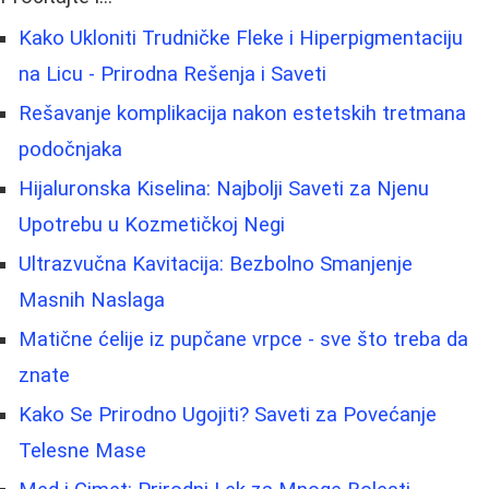
Kako Ukloniti Trudničke Fleke i Hiperpigmentaciju
na Licu - Prirodna Rešenja i Saveti
Rešavanje komplikacija nakon estetskih tretmana
podočnjaka
Hijaluronska Kiselina: Najbolji Saveti za Njenu
Upotrebu u Kozmetičkoj Negi
Ultrazvučna Kavitacija: Bezbolno Smanjenje
Masnih Naslaga
Matične ćelije iz pupčane vrpce - sve što treba da
znate
Kako Se Prirodno Ugojiti? Saveti za Povećanje
Telesne Mase