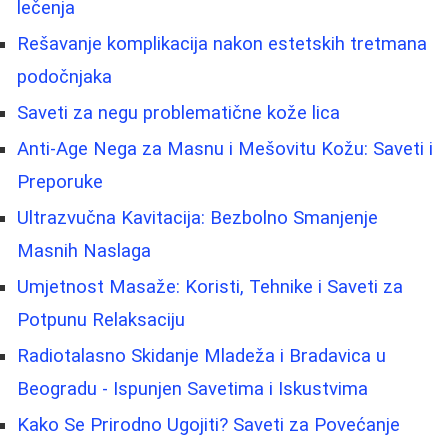
lečenja
Rešavanje komplikacija nakon estetskih tretmana
podočnjaka
Saveti za negu problematične kože lica
Anti-Age Nega za Masnu i Mešovitu Kožu: Saveti i
Preporuke
Ultrazvučna Kavitacija: Bezbolno Smanjenje
Masnih Naslaga
Umjetnost Masaže: Koristi, Tehnike i Saveti za
Potpunu Relaksaciju
Radiotalasno Skidanje Mladeža i Bradavica u
Beogradu - Ispunjen Savetima i Iskustvima
Kako Se Prirodno Ugojiti? Saveti za Povećanje