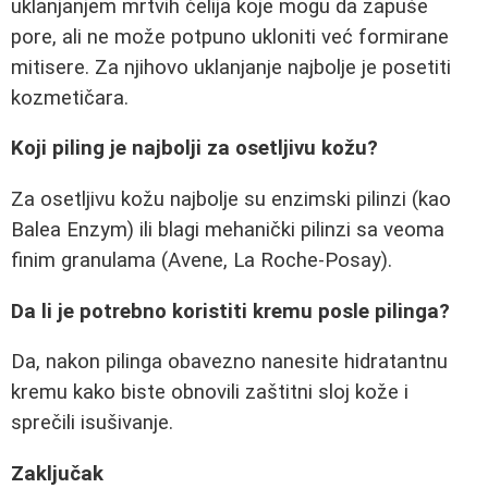
uklanjanjem mrtvih ćelija koje mogu da zapuše
pore, ali ne može potpuno ukloniti već formirane
mitisere. Za njihovo uklanjanje najbolje je posetiti
kozmetičara.
Koji piling je najbolji za osetljivu kožu?
Za osetljivu kožu najbolje su enzimski pilinzi (kao
Balea Enzym) ili blagi mehanički pilinzi sa veoma
finim granulama (Avene, La Roche-Posay).
Da li je potrebno koristiti kremu posle pilinga?
Da, nakon pilinga obavezno nanesite hidratantnu
kremu kako biste obnovili zaštitni sloj kože i
sprečili isušivanje.
Zaključak