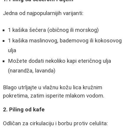
Jedna od najpopularnijih varijanti:
1 kašika šećera (običnog ili morskog)
1 kašika maslinovog, bademovog ili kokosovog
ulja
Možete dodati nekoliko kapi eteričnog ulja
(narandža, lavanda)
Blago utrljajte u vlažnu kožu lica kružnim
pokretima, zatim isperite mlakom vodom.
2. Piling od kafe
Odličan za cirkulaciju i borbu protiv celulita: