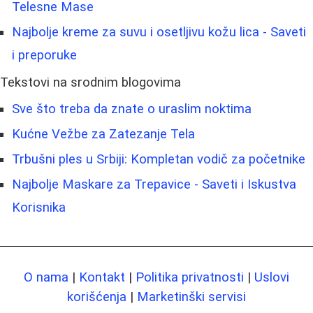
Telesne Mase
Najbolje kreme za suvu i osetljivu kožu lica - Saveti
i preporuke
Tekstovi na srodnim blogovima
Sve što treba da znate o uraslim noktima
Kućne Vežbe za Zatezanje Tela
Trbušni ples u Srbiji: Kompletan vodič za početnike
Najbolje Maskare za Trepavice - Saveti i Iskustva
Korisnika
O nama
|
Kontakt
|
Politika privatnosti
|
Uslovi
korišćenja
|
Marketinški servisi