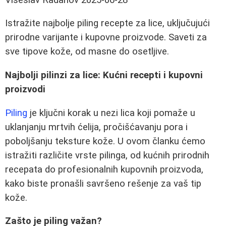
Istražite najbolje piling recepte za lice, uključujući
prirodne varijante i kupovne proizvode. Saveti za
sve tipove kože, od masne do osetljive.
Najbolji pilinzi za lice: Kućni recepti i kupovni
proizvodi
Piling
je ključni korak u nezi lica koji pomaže u
uklanjanju mrtvih ćelija, pročišćavanju pora i
poboljšanju teksture kože. U ovom članku ćemo
istražiti različite vrste pilinga, od kućnih prirodnih
recepata do profesionalnih kupovnih proizvoda,
kako biste pronašli savršeno rešenje za vaš tip
kože.
Zašto je piling važan?