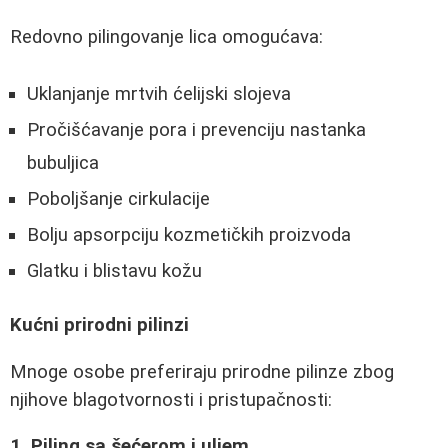
Redovno pilingovanje lica omogućava:
Uklanjanje mrtvih ćelijski slojeva
Pročišćavanje pora i prevenciju nastanka
bubuljica
Poboljšanje cirkulacije
Bolju apsorpciju kozmetičkih proizvoda
Glatku i blistavu kožu
Kućni prirodni pilinzi
Mnoge osobe preferiraju prirodne pilinze zbog
njihove blagotvornosti i pristupačnosti:
1. Piling sa šećerom i uljem