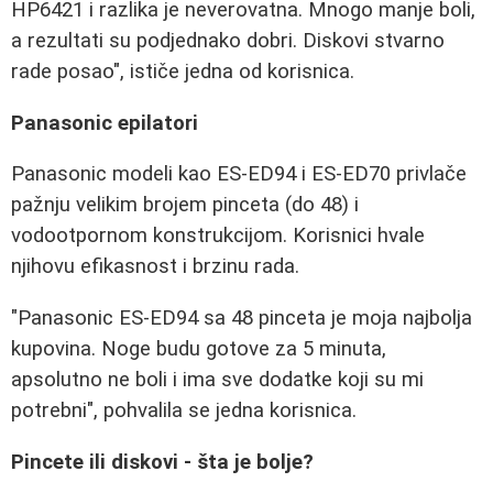
HP6421 i razlika je neverovatna. Mnogo manje boli,
a rezultati su podjednako dobri. Diskovi stvarno
rade posao", ističe jedna od korisnica.
Panasonic epilatori
Panasonic modeli kao ES-ED94 i ES-ED70 privlače
pažnju velikim brojem pinceta (do 48) i
vodootpornom konstrukcijom. Korisnici hvale
njihovu efikasnost i brzinu rada.
"Panasonic ES-ED94 sa 48 pinceta je moja najbolja
kupovina. Noge budu gotove za 5 minuta,
apsolutno ne boli i ima sve dodatke koji su mi
potrebni", pohvalila se jedna korisnica.
Pincete ili diskovi - šta je bolje?