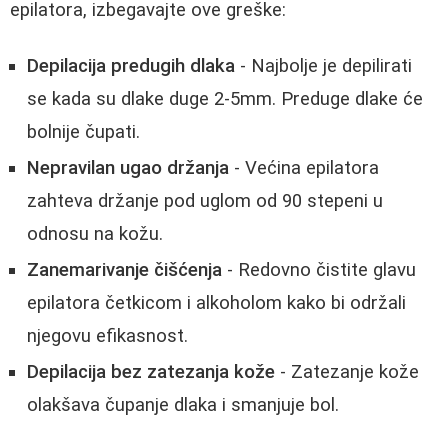
epilatora, izbegavajte ove greške:
Depilacija predugih dlaka
- Najbolje je depilirati
se kada su dlake duge 2-5mm. Preduge dlake će
bolnije čupati.
Nepravilan ugao držanja
- Većina epilatora
zahteva držanje pod uglom od 90 stepeni u
odnosu na kožu.
Zanemarivanje čišćenja
- Redovno čistite glavu
epilatora četkicom i alkoholom kako bi održali
njegovu efikasnost.
Depilacija bez zatezanja kože
- Zatezanje kože
olakšava čupanje dlaka i smanjuje bol.