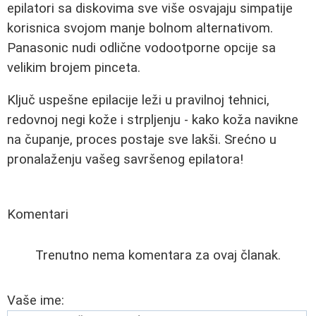
epilatori sa diskovima sve više osvajaju simpatije
korisnica svojom manje bolnom alternativom.
Panasonic nudi odlične vodootporne opcije sa
velikim brojem pinceta.
Ključ uspešne epilacije leži u pravilnoj tehnici,
redovnoj negi kože i strpljenju - kako koža navikne
na čupanje, proces postaje sve lakši. Srećno u
pronalaženju vašeg savršenog epilatora!
Komentari
Trenutno nema komentara za ovaj članak.
Vaše ime: