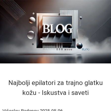
Najbolji epilatori za trajno glatku
kožu - Iskustva i saveti
Višeslav Radanov
2025-05-06