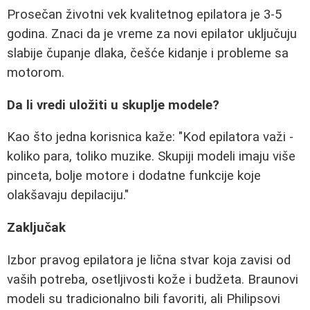
Prosečan životni vek kvalitetnog epilatora je 3-5
godina. Znaci da je vreme za novi epilator uključuju
slabije čupanje dlaka, češće kidanje i probleme sa
motorom.
Da li vredi uložiti u skuplje modele?
Kao što jedna korisnica kaže: "Kod epilatora važi -
koliko para, toliko muzike. Skupiji modeli imaju više
pinceta, bolje motore i dodatne funkcije koje
olakšavaju depilaciju."
Zaključak
Izbor pravog epilatora je lična stvar koja zavisi od
vaših potreba, osetljivosti kože i budžeta. Braunovi
modeli su tradicionalno bili favoriti, ali Philipsovi