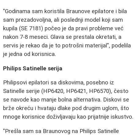
"Godinama sam koristila Braunove epilatore i bila
sam prezadovoljna, ali poslednji model koji sam
kupila (SE 7181) počeo je da pravi probleme već
nakon 7-8 meseci. Glava se prestala okretati, a
servis je rekao da je to potrošni materijal", podelila
je jedna od korisnica.
Philips Satinelle serija
Philipsovi epilatori sa diskovima, posebno iz
Satinelle serije (HP6420, HP6421, HP6570), često
se navode kao manje bolna alternativa. Diskovi se
brže okreću i hvataju dlake pod drugim uglom, što
mnoge korisnice doživljavaju kao prijatnije iskustvo.
"Prešla sam sa Braunovog na Philips Satinelle