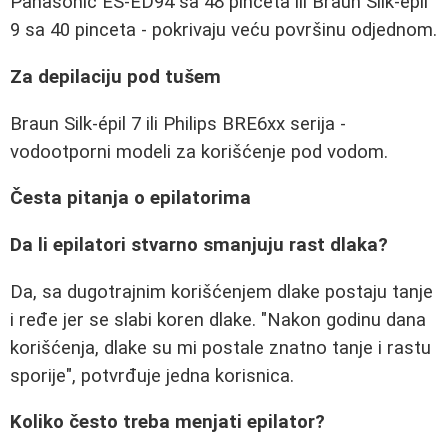
Panasonic ES-ED94 sa 48 pinceta ili Braun Silk-épil
9 sa 40 pinceta - pokrivaju veću površinu odjednom.
Za depilaciju pod tušem
Braun Silk-épil 7 ili Philips BRE6xx serija -
vodootporni modeli za korišćenje pod vodom.
Česta pitanja o epilatorima
Da li epilatori stvarno smanjuju rast dlaka?
Da, sa dugotrajnim korišćenjem dlake postaju tanje
i ređe jer se slabi koren dlake. "Nakon godinu dana
korišćenja, dlake su mi postale znatno tanje i rastu
sporije", potvrđuje jedna korisnica.
Koliko često treba menjati epilator?