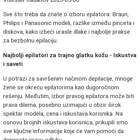
Sve što treba da znate o izboru epilatora: Braun,
Philips i Panasonic modeli, razlike između pinceta i
diskova, kako izbeći urasle dlake i najbolje prakse
za bezbolnu epilaciju.
Najbolji epilatori za trajno glatku kožu - Iskustva
i saveti
U potrazi za savršenim načinom depilacije, mnoge
žene se okreću epilatorima kao dugoročnom
rešenju. Međutim, izbor pravog epilatora može biti
prava dilema, posebno uzimajući u obzir širok
spektar modela, cena i iskustava korisnika. Na
osnovu brojnih iskustava korisnica, prikupili smo
sve ključne informacije koje će vam pomoći da
donesete pravu odluku.