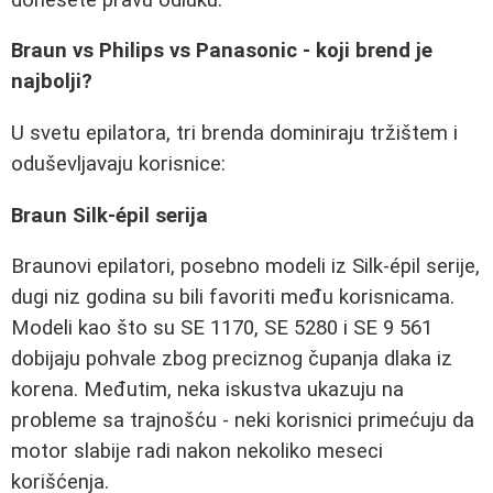
Braun vs Philips vs Panasonic - koji brend je
najbolji?
U svetu epilatora, tri brenda dominiraju tržištem i
oduševljavaju korisnice:
Braun Silk-épil serija
Braunovi epilatori, posebno modeli iz Silk-épil serije,
dugi niz godina su bili favoriti među korisnicama.
Modeli kao što su SE 1170, SE 5280 i SE 9 561
dobijaju pohvale zbog preciznog čupanja dlaka iz
korena. Međutim, neka iskustva ukazuju na
probleme sa trajnošću - neki korisnici primećuju da
motor slabije radi nakon nekoliko meseci
korišćenja.