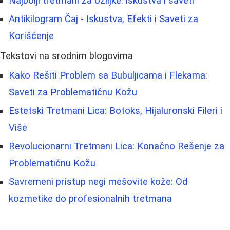
Najbolji tretmani za ožiljke: iskustva i saveti
Antikilogram Čaj - Iskustva, Efekti i Saveti za
Korišćenje
Tekstovi na srodnim blogovima
Kako Rešiti Problem sa Bubuljicama i Flekama:
Saveti za Problematičnu Kožu
Estetski Tretmani Lica: Botoks, Hijaluronski Fileri i
Više
Revolucionarni Tretmani Lica: Konačno Rešenje za
Problematičnu Kožu
Savremeni pristup negi mešovite kože: Od
kozmetike do profesionalnih tretmana