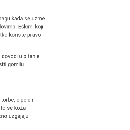
 snagu kada se uzme
ovima. Eskimi koji
etko koriste pravo
 dovodi u pitanje
iti gomilu
orbe, cipele i
što se koža
zno uzgajaju