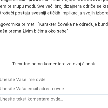
jem pristupu modi. Sve veći broj dizajnera odriče se kr
rošači postaju svesniji etičkih implikacija svojih izbora
govornika primeti: "Karakter čoveka ne određuje bunda
naša prema živim bićima oko sebe."
Trenutno nema komentara za ovaj članak.