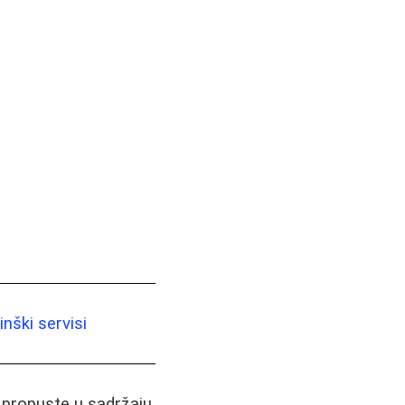
nški servisi
i propuste u sadržaju