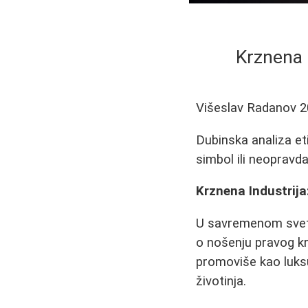
Krznena 
Višeslav Radanov
2
Dubinska analiza et
simbol ili neopravda
Krznena Industrija
U savremenom svetu g
o nošenju pravog kr
promoviše kao luksu
životinja.