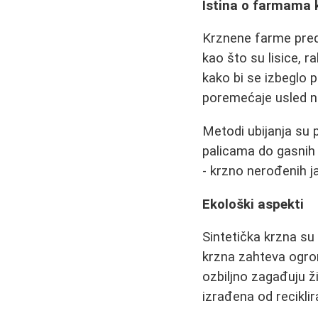
Istina o farmama 
Krznene farme preds
kao što su lisice, 
kako bi se izbeglo pr
poremećaje usled n
Metodi ubijanja su 
palicama do gasnih 
- krzno nerođenih j
Ekološki aspekti
Sintetička krzna su 
krzna zahteva ogrom
ozbiljno zagađuju 
izrađena od reciklir