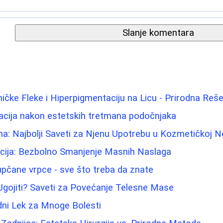
Slanje komentara
ičke Fleke i Hiperpigmentaciju na Licu - Prirodna Reše
acija nakon estetskih tretmana podočnjaka
ina: Najbolji Saveti za Njenu Upotrebu u Kozmetičkoj N
acija: Bezbolno Smanjenje Masnih Naslaga
pupčane vrpce - sve što treba da znate
Ugojiti? Saveti za Povećanje Telesne Mase
dni Lek za Mnoge Bolesti