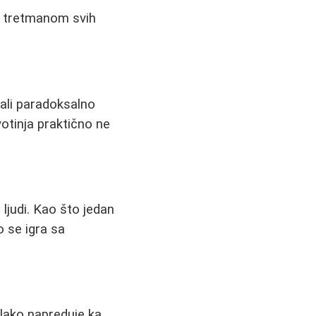
im tretmanom svih
 ali paradoksalno
votinja praktično ne
ljudi. Kao što jedan
ko se igra sa
olako napreduje ka