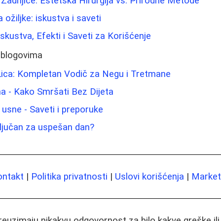
 Zadnjice: Estetska Hirurgija vs. Prirodne Metode
 ožiljke: iskustva i saveti
Iskustva, Efekti i Saveti za Korišćenje
 blogovima
Lica: Kompletan Vodič za Negu i Tretmane
a - Kako Smršati Bez Dijeta
 usne - Saveti i preporuke
ključan za uspešan dan?
ontakt
|
Politika privatnosti
|
Uslovi korišćenja
|
Marketi
preuzimaju nikakvu odgovornost za bilo kakve greške il