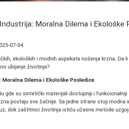
Industrija: Moralna Dilema i Ekološke 
025-07-04
ičkih, ekoloških i modnih aspekata nošenja krzna. Da li
no ubijanje životinja?
: Moralna Dilema i Ekološke Posledice
de su sintetički materijali dostupniji i funkcionalniji
zna postaju sve žačnije. Sa jedne strane stoji modna i
z, dok zaštitnici životinja ističu užasne metode uzgoja