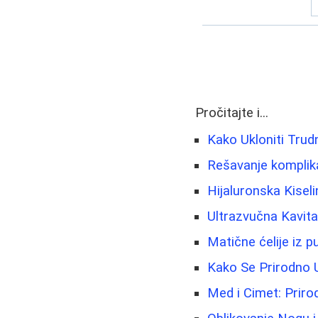
Pročitajte i...
Kako Ukloniti Trudn
Rešavanje komplik
Hijaluronska Kisel
Ultrazvučna Kavit
Matične ćelije iz 
Kako Se Prirodno 
Med i Cimet: Priro