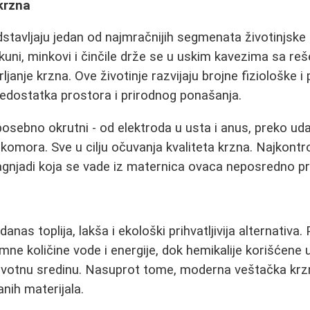
krzna
tavljaju jedan od najmračnijih segmenata životinjske in
rakuni, minkovi i činčile drže se u uskim kavezima sa r
ljanje krzna. Ove životinje razvijaju brojne fiziološke i
edostatka prostora i prirodnog ponašanja.
posebno okrutni - od elektroda u usta i anus, preko uda
komora. Sve u cilju očuvanja kvaliteta krzna. Najkontro
agnjadi koja se vade iz maternica ovaca neposredno pr
danas toplija, lakša i ekološki prihvatljivija alternativa
ne količine vode i energije, dok hemikalije korišćene
životnu sredinu. Nasuprot tome, moderna veštačka krz
anih materijala.