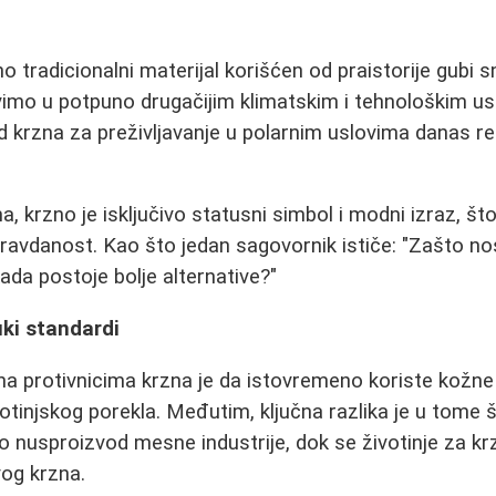
o tradicionalni materijal korišćen od praistorije gubi
vimo u potpuno drugačijim klimatskim i tehnološkim usl
od krzna za preživljavanje u polarnim uslovima danas r
 krzno je isključivo statusni simbol i modni izraz, što
avdanost. Kao što jedan sagovornik ističe: "Zašto nos
ada postoje bolje alternative?"
uki standardi
na protivnicima krzna je da istovremeno koriste kožne t
otinjskog porekla. Međutim, ključna razlika je u tome 
o nusproizvod mesne industrije, dok se životinje za kr
vog krzna.