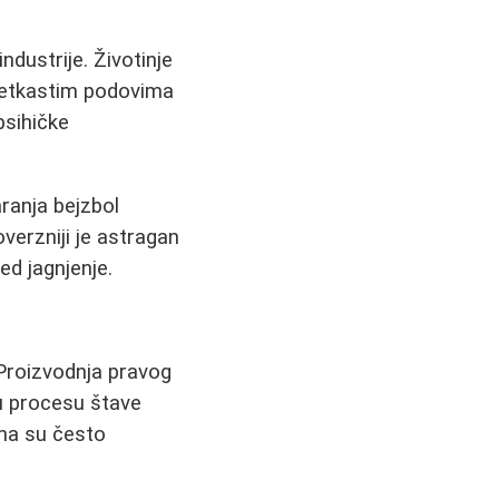
dustrije. Životinje
ešetkastim podovima
 psihičke
ranja bejzbol
verzniji je astragan
ed jagnjenje.
. Proizvodnja pravog
 u procesu štave
na su često