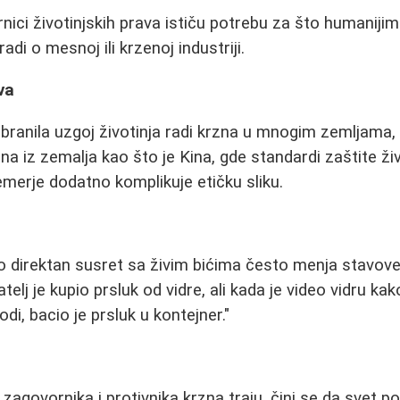
nici životinjskih prava ističu potrebu za što humanij
 radi o mesnoj ili krzenoj industriji.
va
abranila uzgoj životinja radi krzna u mnogim zemljama,
na iz zemalja kao što je Kina, gde standardi zaštite ži
emerje dodatno komplikuje etičku sliku.
o direktan susret sa živim bićima često menja stavove 
jatelj je kupio prsluk od vidre, ali kada je video vidru ka
i, bacio je prsluk u kontejner."
agovornika i protivnika krzna traju, čini se da svet p