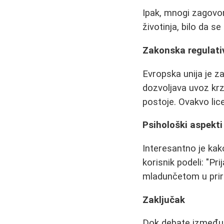
Ipak, mnogi zagovor
životinja, bilo da se
Zakonska regulati
Evropska unija je z
dozvoljava uvoz krz
postoje. Ovakvo lic
Psihološki aspekti
Interesantno je kak
korisnik podeli: "Pri
mladunčetom u prirod
Zaključak
Dok debate između z