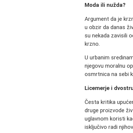
Moda ili nužda?
Argument da je krzn
u obzir da danas ži
su nekada zavisili 
krzno.
U urbanim sredinama,
njegovu moralnu opr
osmrtnica na sebi k
Licemerje i dvostr
Česta kritika upuće
druge proizvode živ
uglavnom koristi ka
isključivo radi njiho