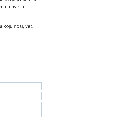
zna u svojim
.
 koju nosi, već