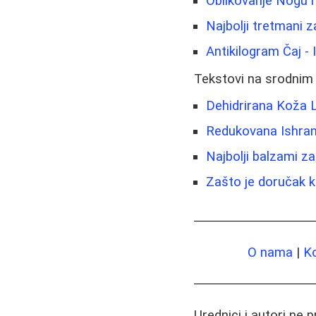
Oblikovanje Nogu i
Najbolji tretmani za
Antikilogram Čaj - 
Tekstovi na srodnim
Dehidrirana Koža 
Redukovana Ishran
Najbolji balzami za
Zašto je doručak 
O nama
|
K
Urednici i autori ne 