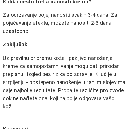
Koliko često treba nanositi kremu?
Za održavanje boje, nanositi svakih 3-4 dana. Za
pojačavanje efekta, možete nanositi 2-3 dana
uzastopno.
Zaključak
Uz pravilnu pripremu kože i pažljivo nanošenje,
kreme za samopotamnjivanje mogu dati prirodan
preplanuli izgled bez rizika po zdravlje. Ključ je u
strpljenju - postepeno nanošenje u tanjim slojevima
daje najbolje rezultate. Probajte različite proizvode
dok ne nađete onaj koji najbolje odgovara vašoj
koži.
Komentari