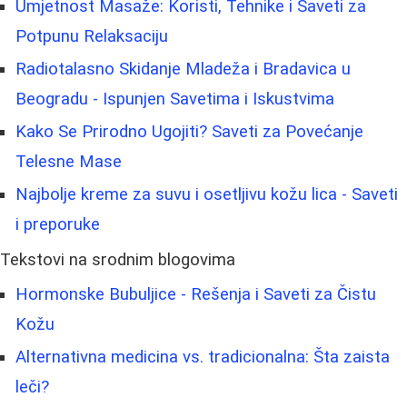
Umjetnost Masaže: Koristi, Tehnike i Saveti za
Potpunu Relaksaciju
Radiotalasno Skidanje Mladeža i Bradavica u
Beogradu - Ispunjen Savetima i Iskustvima
Kako Se Prirodno Ugojiti? Saveti za Povećanje
Telesne Mase
Najbolje kreme za suvu i osetljivu kožu lica - Saveti
i preporuke
Tekstovi na srodnim blogovima
Hormonske Bubuljice - Rešenja i Saveti za Čistu
Kožu
Alternativna medicina vs. tradicionalna: Šta zaista
leči?