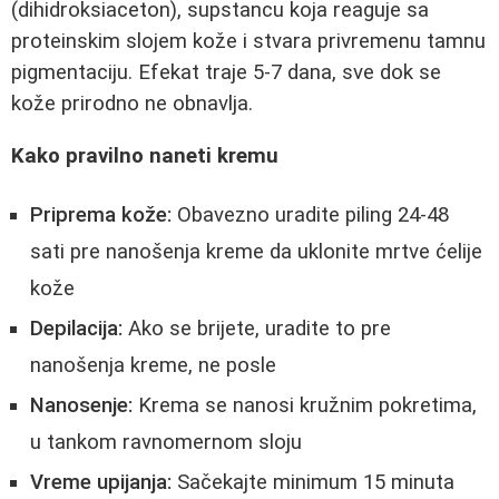
(dihidroksiaceton), supstancu koja reaguje sa
proteinskim slojem kože i stvara privremenu tamnu
pigmentaciju. Efekat traje 5-7 dana, sve dok se
kože prirodno ne obnavlja.
Kako pravilno naneti kremu
Priprema kože:
Obavezno uradite piling 24-48
sati pre nanošenja kreme da uklonite mrtve ćelije
kože
Depilacija:
Ako se brijete, uradite to pre
nanošenja kreme, ne posle
Nanosenje:
Krema se nanosi kružnim pokretima,
u tankom ravnomernom sloju
Vreme upijanja:
Sačekajte minimum 15 minuta