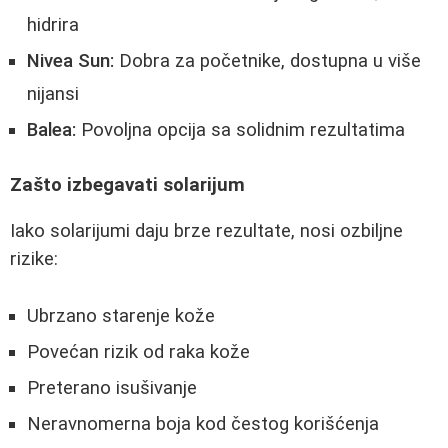
hidrira
Nivea Sun:
Dobra za početnike, dostupna u više
nijansi
Balea:
Povoljna opcija sa solidnim rezultatima
Zašto izbegavati solarijum
Iako solarijumi daju brze rezultate, nosi ozbiljne
rizike:
Ubrzano starenje kože
Povećan rizik od raka kože
Preterano isušivanje
Neravnomerna boja kod čestog korišćenja