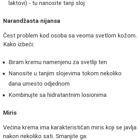
laktovi) - tu nanosite tanji sloj
Narandžasta nijansa
Čest problem kod osoba sa veoma svetlom kožom.
Kako izbeći:
Biram kremu namenjenu za svetliji ten
Nanosite u tanjim slojevima tokom nekoliko
dana umesto odjednom
Kombinujte sa hidratantnim losionima
Miris
Većina krema ima karakterističan miris koji se javlja
nakon nekoliko sati. Smanjite ga: