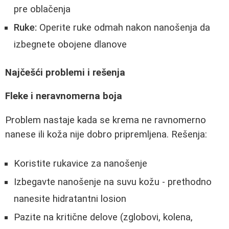
pre oblačenja
Ruke:
Operite ruke odmah nakon nanošenja da
izbegnete obojene dlanove
Najčešći problemi i rešenja
Fleke i neravnomerna boja
Problem nastaje kada se krema ne ravnomerno
nanese ili koža nije dobro pripremljena. Rešenja:
Koristite rukavice za nanošenje
Izbegavte nanošenje na suvu kožu - prethodno
nanesite hidratantni losion
Pazite na kritične delove (zglobovi, kolena,