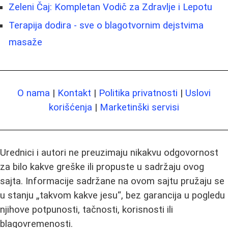
Zeleni Čaj: Kompletan Vodič za Zdravlje i Lepotu
Terapija dodira - sve o blagotvornim dejstvima
masaže
O nama
|
Kontakt
|
Politika privatnosti
|
Uslovi
korišćenja
|
Marketinški servisi
Urednici i autori ne preuzimaju nikakvu odgovornost
za bilo kakve greške ili propuste u sadržaju ovog
sajta. Informacije sadržane na ovom sajtu pružaju se
u stanju „takvom kakve jesu“, bez garancija u pogledu
njihove potpunosti, tačnosti, korisnosti ili
blagovremenosti.