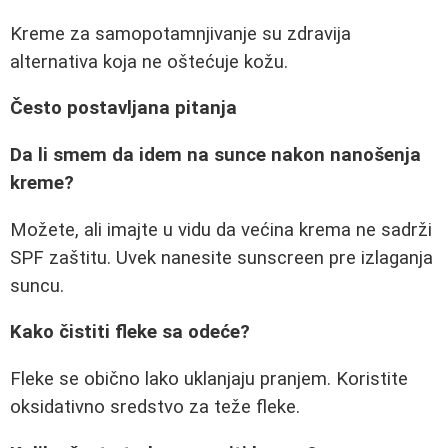
Kreme za samopotamnjivanje su zdravija
alternativa koja ne oštećuje kožu.
Često postavljana pitanja
Da li smem da idem na sunce nakon nanošenja
kreme?
Možete, ali imajte u vidu da većina krema ne sadrži
SPF zaštitu. Uvek nanesite sunscreen pre izlaganja
suncu.
Kako čistiti fleke sa odeće?
Fleke se obično lako uklanjaju pranjem. Koristite
oksidativno sredstvo za teže fleke.