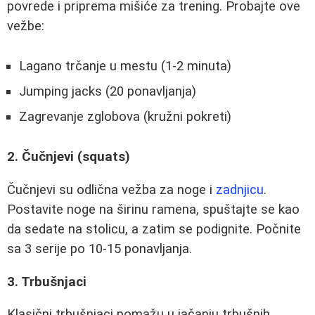
povrede i priprema mišiće za trening. Probajte ove
vežbe:
Lagano trčanje u mestu (1-2 minuta)
Jumping jacks (20 ponavljanja)
Zagrevanje zglobova (kružni pokreti)
2. Čučnjevi (squats)
Čučnjevi su odlična vežba za noge i
zadnjicu
.
Postavite noge na širinu ramena, spuštajte se kao
da sedate na stolicu, a zatim se podignite. Počnite
sa 3 serije po 10-15 ponavljanja.
3. Trbušnjaci
Klasični trbušnjaci pomažu u jačanju trbušnih