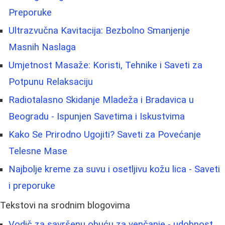
Preporuke
Ultrazvučna Kavitacija: Bezbolno Smanjenje
Masnih Naslaga
Umjetnost Masaže: Koristi, Tehnike i Saveti za
Potpunu Relaksaciju
Radiotalasno Skidanje Mladeža i Bradavica u
Beogradu - Ispunjen Savetima i Iskustvima
Kako Se Prirodno Ugojiti? Saveti za Povećanje
Telesne Mase
Najbolje kreme za suvu i osetljivu kožu lica - Saveti
i preporuke
Tekstovi na srodnim blogovima
Vodič za savršenu obuću za venčanje - udobnost,