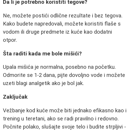
Da li je potrebno koristiti tegove?
Ne, možete postići odlične rezultate i bez tegova.
Kako budete napredovali, možete koristiti flaše s
vodom ili druge predmete iz kuće kao dodatni
otpor.
Šta raditi kada me bole mišići?
Upala mišića je normalna, posebno na početku.
Odmorite se 1-2 dana, pijte dovoljno vode i možete
uzeti blagi analgetik ako je bol jak.
Zaključak
Vežbanje kod kuće može biti jednako efikasno kao i
trening u teretani, ako se radi pravilno i redovno.
Počnite polako, slušajte svoje telo i budite strpljivi -