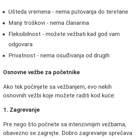
Ušteda vremena - nema putovanja do teretane
Manji troškovi - nema članarina
Fleksibilnost - možete vežbati kad god vam
odgovara
Privatnost - nema osuđivanja od drugih
Osnovne vežbe za početnike
Ako tek počinjete sa vežbanjem, evo nekih
osnovnih vežbi koje možete raditi kod kuće:
1. Zagrevanje
Pre nego što počnete sa intenzivnijim vežbama,
obavezno se zagrejte. Dobro zagrevanje sprečava