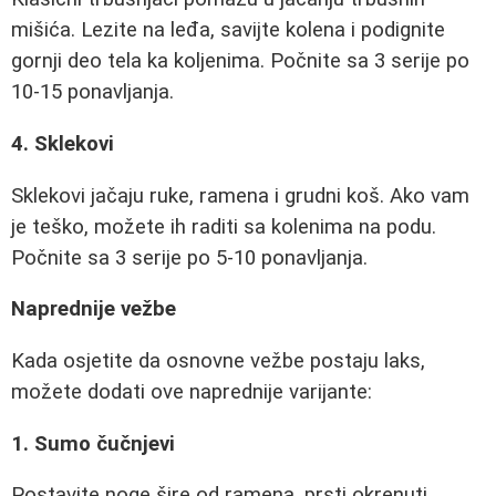
mišića. Lezite na leđa, savijte kolena i podignite
gornji deo tela ka koljenima. Počnite sa 3 serije po
10-15 ponavljanja.
4. Sklekovi
Sklekovi jačaju ruke, ramena i grudni koš. Ako vam
je teško, možete ih raditi sa kolenima na podu.
Počnite sa 3 serije po 5-10 ponavljanja.
Naprednije vežbe
Kada osjetite da osnovne vežbe postaju laks,
možete dodati ove naprednije varijante:
1. Sumo čučnjevi
Postavite noge šire od ramena, prsti okrenuti