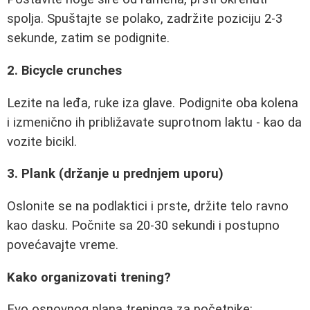
spolja. Spuštajte se polako, zadržite poziciju 2-3
sekunde, zatim se podignite.
2. Bicycle crunches
Lezite na leđa, ruke iza glave. Podignite oba kolena
i izmenično ih približavate suprotnom laktu - kao da
vozite bicikl.
3. Plank (držanje u prednjem uporu)
Oslonite se na podlaktici i prste, držite telo ravno
kao dasku. Počnite sa 20-30 sekundi i postupno
povećavajte vreme.
Kako organizovati trening?
Evo osnovnog plana treninga za početnike: