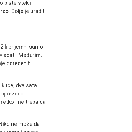
 biste stekli
brzo
. Bolje je uraditi
ili prijemni
samo
vladati. Međutim,
nje odredenih
 kuće, dva sata
 oprezni od
retko i ne treba da
 Niko ne može da