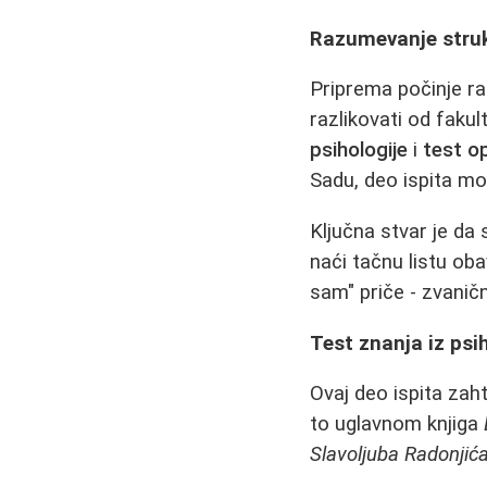
Razumevanje struk
Priprema počinje ra
razlikovati od fakul
psihologije
i
test o
Sadu, deo ispita mo
Ključna stvar je da
naći tačnu listu oba
sam" priče - zvaničn
Test znanja iz psih
Ovaj deo ispita zah
to uglavnom knjiga
Slavoljuba Radonjić