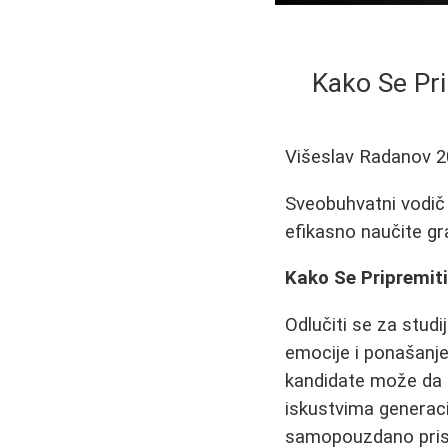
Kako Se Prip
Višeslav Radanov
2
Sveobuhvatni vodič 
efikasno naučite gra
Kako Se Pripremiti 
Odlučiti se za studi
emocije i ponašanje
kandidate može da z
iskustvima generaci
samopouzdano prist