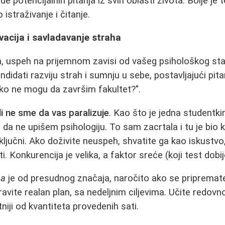
ade potencijalnih pitanja iz svih oblasti života. Bolje je
 istraživanje i čitanje.
vacija i savladavanje straha
a, uspeh na prijemnom zavisi od vašeg psihološkog st
idati razviju strah i sumnju u sebe, postavljajući pita
 ako ne mogu da završim fakultet?".
li ne sme da vas paralizuje
. Kao što je jedna studentkin
a da ne upišem psihologiju. To sam zacrtala i tu je bio k
 ključni. Ako doživite neuspeh, shvatite ga kao iskustv
 Konkurencija je velika, a faktor sreće (koji test dobij
na
je od presudnog značaja, naročito ako se pripremat
ravite realan plan, sa nedeljnim ciljevima. Učite redov
tniji od kvantiteta provedenih sati.