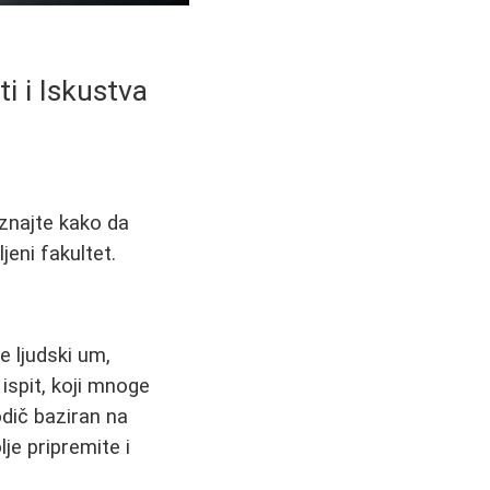
ti i Iskustva
aznajte kako da
jeni fakultet.
e ljudski um,
ispit, koji mnoge
odič baziran na
je pripremite i