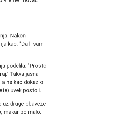
 to vreme i novac
anja. Nakon
nja kao: "Da li sam
ja podelila: "Prosto
raj." Takva jasna
o, a ne kao dokaz o
ete) uvek postoji.
e uz druge obaveze
no, makar po malo.