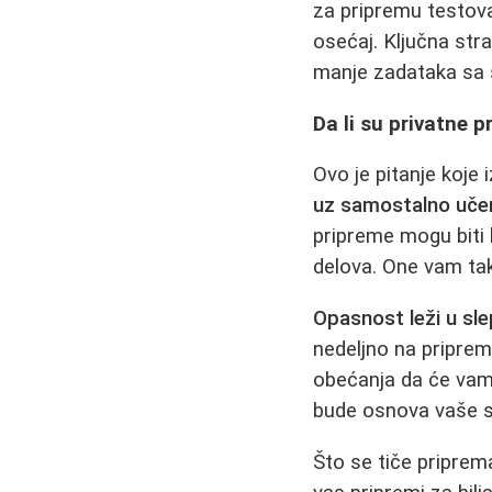
za pripremu testova
osećaj. Ključna str
manje zadataka sa s
Da li su privatne
Ovo je pitanje koje
uz samostalno uče
pripreme mogu biti k
delova. One vam tako
Opasnost leži u sl
nedeljno na pripre
obećanja da će vam 
bude osnova vaše st
Što se tiče priprem