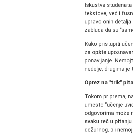
Iskustva studenata
tekstove, već i fusn
upravo onih detalja 
zabluda da su "samo p
Kako pristupiti uče
za opšte upoznavanje
ponavljanje. Nemojte
nedelje, drugima je
Oprez na "trik" pit
Tokom priprema, nai
umesto "učenje uvid
odgovorima može na
svaku reč u pitanju
dežurnog, ali nemoj