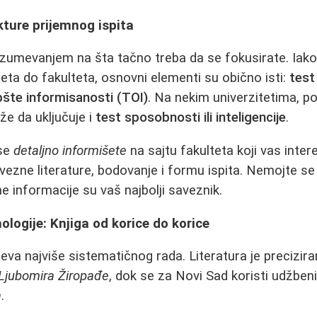
ture prijemnog ispita
zumevanjem na šta tačno treba da se fokusirate. Iako
teta do fakulteta, osnovni elementi su obično isti:
test
pšte informisanosti (TOI)
. Na nekim univerzitetima, 
že da uključuje i
test sposobnosti ili inteligencije
.
 se
detaljno informišete
na sajtu fakulteta koji vas inte
vezne literature, bodovanje i formu ispita. Nemojte se 
e informacije su vaš najbolji saveznik.
ologije: Knjiga od korice do korice
teva najviše sistematičnog rada. Literatura je precizir
Ljubomira Žiropađe
, dok se za Novi Sad koristi udžben
a
.