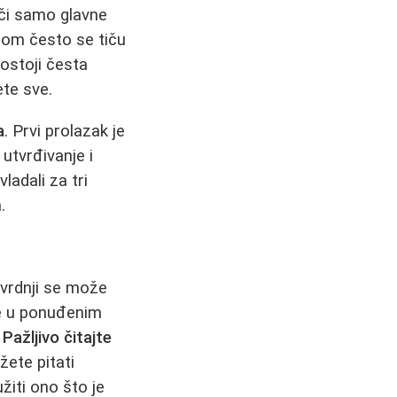
ači samo glavne
mnom često se tiču
Postoji česta
ete sve.
a
. Prvi prolazak je
 utvrđivanje i
ladali za tri
.
tvrdnji se može
se u ponuđenim
.
Pažljivo čitajte
žete pitati
žiti ono što je