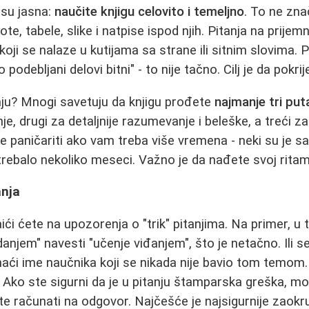
 su jasna:
naučite knjigu celovito i temeljno
. To ne zn
ote, tabele, slike i natpise ispod njih. Pitanja na prije
koji se nalaze u kutijama sa strane ili sitnim slovima. 
odebljani delovi bitni" - to nije tačno. Cilj je da pokrij
nju? Mnogi savetuju da knjigu prođete
najmanje tri put
, drugi za detaljnije razumevanje i beleške, a treći za
 paničariti ako vam treba više vremena - neki su je sav
 trebalo nekoliko meseci. Važno je da nađete svoj ritam
anja
ći ćete na upozorenja o "trik" pitanjima. Na primer, u 
anjem" navesti "učenje viđanjem", što je netačno. Ili 
ći ime naučnika koji se nikada nije bavio tom temom
. Ako ste sigurni da je u pitanju štamparska greška, mo
te računati na odgovor. Najčešće je najsigurnije zaokru