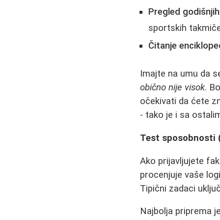
Pregled godišnji
sportskih takmiče
Čitanje enciklopedi
Imajte na umu da s
obično nije visok
. B
očekivati da ćete z
- tako je i sa ostal
Test sposobnosti (
Ako prijavljujete fa
procenjuje vaše logi
Tipični zadaci uklju
Najbolja priprema j