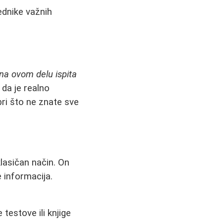
ednike važnih
na ovom delu ispita
 da je realno
bri što ne znate sve
klasičan način. On
e informacija.
testove ili knjige