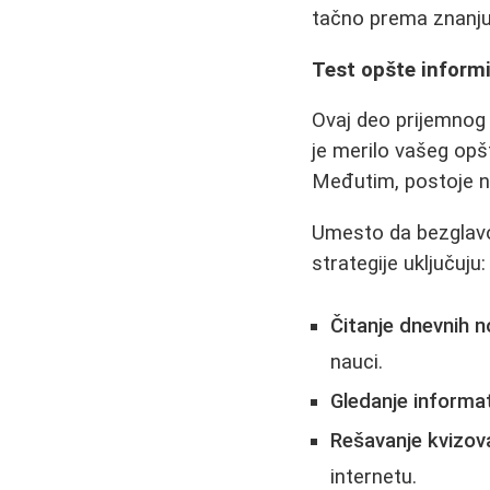
tačno prema znanju
Test opšte informi
Ovaj deo prijemnog i
je merilo vašeg opš
Međutim, postoje na
Umesto da bezglavo
strategije uključuju:
Čitanje dnevnih n
nauci.
Gledanje informat
Rešavanje kvizov
internetu.