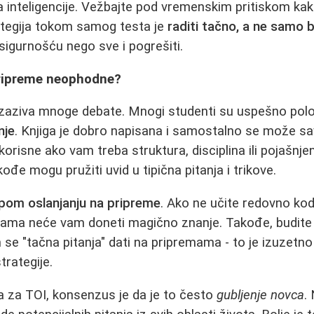
 inteligencije. Vežbajte pod vremenskim pritiskom kako
ategija tokom samog testa je
raditi tačno, a ne samo 
igurnošću nego sve i pogrešiti.
 pripreme neophodne?
 izaziva mnoge debate. Mnogi studenti su uspešno polož
nje
. Knjiga je dobro napisana i samostalno se može sa
orisne ako vam treba struktura, disciplina ili pojašnje
đe mogu pružiti uvid u tipična pitanja i trikove.
epom oslanjanju na pripreme
. Ako ne učite redovno kod
mama neće vam doneti magično znanje. Takođe, budite
se "tačna pitanja" dati na pripremama - to je izuzetno 
rategije.
a za TOI, konsenzus je da je to često
gubljenje novca
.