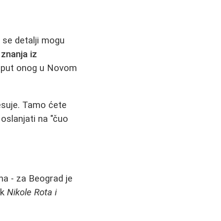
 se detalji mogu
 znanja iz
poput onog u Novom
resuje. Tamo ćete
oslanjati na "čuo
ana - za Beograd je
ik
Nikole Rota i