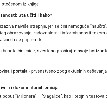
 stečenom iz knjige.
sanosti: Šta učiti i kako?
zaziva najviše strepnje, jer se čini nemoguće "naučiti".
teg obrazovanja, radoznalosti i informisanosti tokom 
čini da se pripremite.
 bubate činjenice,
svesteno proširujte svoje horizont
ovina i portala
- prvenstveno zbog aktuelnih dešavanja u p
ivnih i dokumentarnih emisija.
a
poput "Milionera" ili "Slagalice", kao i brojnih testova