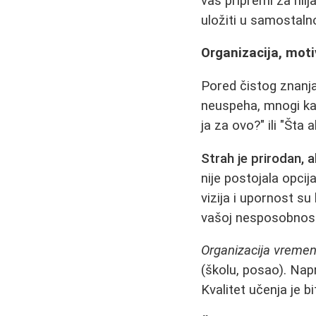
vas pripremi za hilj
uložiti u samostalno
Organizacija, moti
Pored čistog znanj
neuspeha, mnogi kand
ja za ovo?" ili "Šta
Strah je prirodan, a
nije postojala opcij
vizija i upornost su
vašoj nesposobnosti.
Organizacija vreme
(školu, posao). Nap
Kvalitet učenja je bi