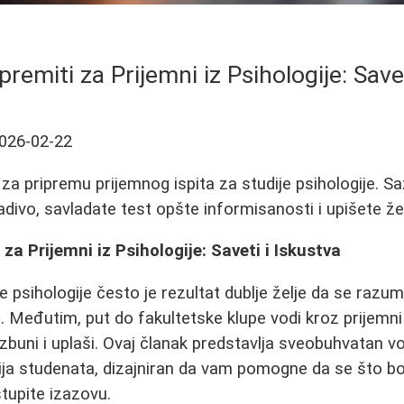
remiti za Prijemni iz Psihologije: Save
026-02-22
za pripremu prijemnog ispita za studije psihologije. S
divo, savladate test opšte informisanosti i upišete žel
za Prijemni iz Psihologije: Saveti i Iskustva
je psihologije često je rezultat dublje želje da se razum
. Međutim, put do fakultetske klupe vodi kroz prijemni 
buni i uplaši. Ovaj članak predstavlja sveobuhvatan v
ja studenata, dizajniran da vam pomogne da se što bol
upite izazovu.