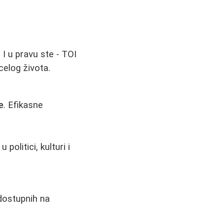
 I u pravu ste - TOI
celog života.
e
. Efikasne
olitici, kulturi i
 dostupnih na