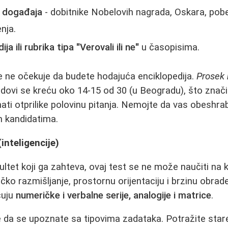
h događaja
- dobitnike Nobelovih nagrada, Oskara, pob
nja.
ja ili rubrika tipa "Verovali ili ne"
u časopisima.
e ne očekuje da budete hodajuća enciklopedija.
Prosek 
odovi se kreću oko 14-15 od 30 (u Beogradu), što znači
nati otprilike polovinu pitanja. Nemojte da vas obeshra
im kandidatima.
inteligencije)
kultet koji ga zahteva, ovaj test se ne može naučiti na 
čko razmišljanje, prostornu orijentaciju i brzinu obrad
čuju
numeričke i verbalne serije, analogije i matrice
.
e da se upoznate sa tipovima zadataka. Potražite stare 