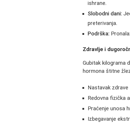
ishrane.
Slobodni dani:
Jed
preterivanja.
Podrška:
Pronalaž
Zdravlje i dugoroč
Gubitak kilograma d
hormona štitne žlez
Nastavak zdrave i
Redovna fizička a
Praćenje unosa h
Izbegavanje ekstr