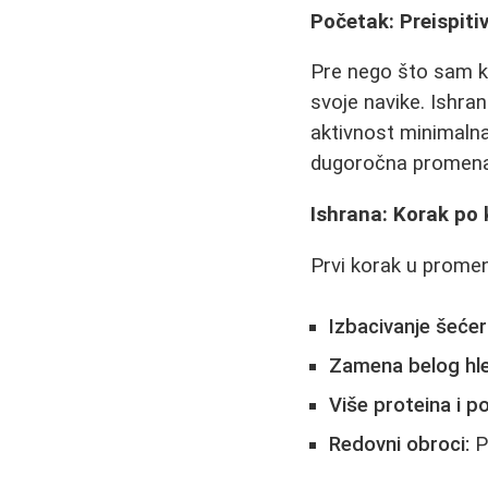
Početak: Preispiti
Pre nego što sam kr
svoje navike. Ishran
aktivnost minimalna
dugoročna promena n
Ishrana: Korak po 
Prvi korak u promen
Izbacivanje šećer
Zamena belog hl
Više proteina i p
Redovni obroci:
P