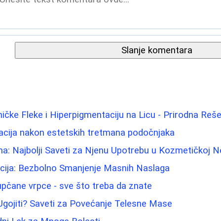
Slanje komentara
ičke Fleke i Hiperpigmentaciju na Licu - Prirodna Reše
acija nakon estetskih tretmana podočnjaka
ina: Najbolji Saveti za Njenu Upotrebu u Kozmetičkoj N
acija: Bezbolno Smanjenje Masnih Naslaga
pupčane vrpce - sve što treba da znate
Ugojiti? Saveti za Povećanje Telesne Mase