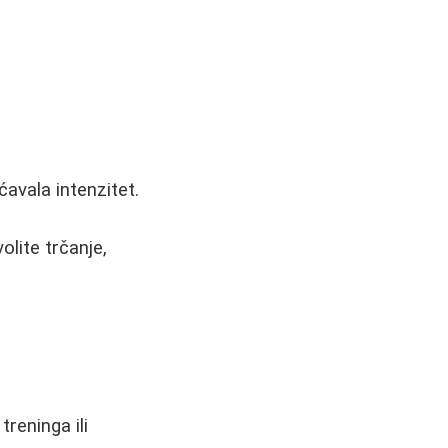
avala intenzitet.
lite trčanje,
reninga ili