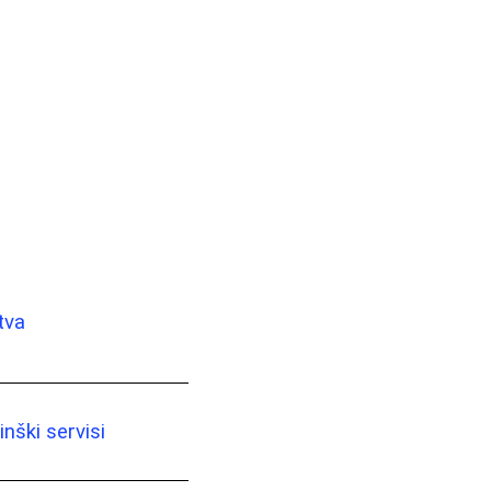
tva
nški servisi