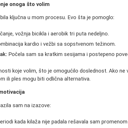
enje onoga što volim
e bila ključna u mom procesu. Evo šta je pomoglo:
čanje, vožnja bicikla i aerobik tri puta nedeljno.
mbinacija kardio i vežbi sa sopstvenom težinom.
ak:
Počela sam sa kratkim sesijama i postepeno poveć
osti koje volim, što je omogućilo doslednost. Ako ne vo
 ili ples mogu biti odlična alternativa.
 motivacija
azila sam na izazove:
riodi kada kilaža nije padala rešavala sam promenom t