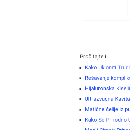
Pročitajte i...
Kako Ukloniti Trudn
Rešavanje komplik
Hijaluronska Kisel
Ultrazvučna Kavit
Matične ćelije iz 
Kako Se Prirodno 