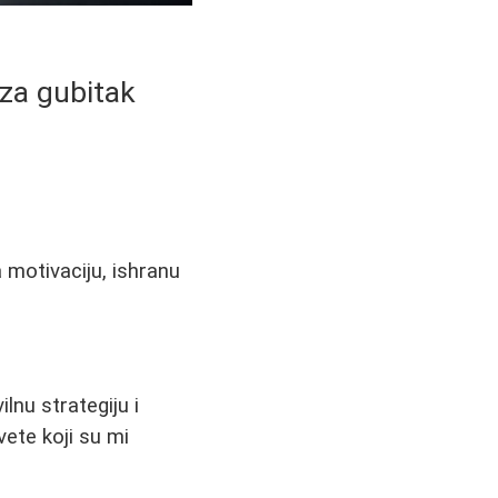
 za gubitak
 motivaciju, ishranu
a
lnu strategiju i
vete koji su mi