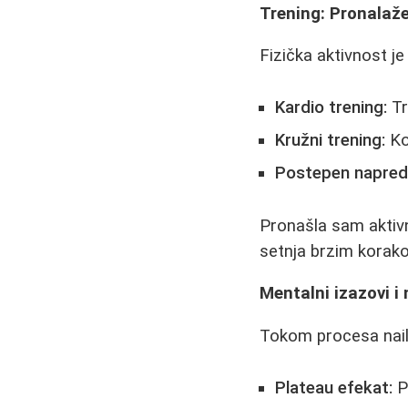
Trening: Pronalaž
Fizička aktivnost j
Kardio trening:
Tr
Kružni trening:
Ko
Postepen napred
Pronašla sam aktivn
setnja brzim korakom
Mentalni izazovi i
Tokom procesa nail
Plateau efekat:
Pe