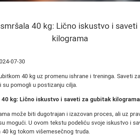
mršala 40 kg: Lično iskustvo i saveti
kilograma
024-07-30
ubitkom 40 kg uz promenu ishrane i treninga. Saveti za
i su pomogli u postizanju cilja.
0 kg: Lično iskustvo i saveti za gubitak kilogram
ama može biti dugotrajan i izazovan proces, ali uz pravi
 su mogući. U ovom tekstu podeliću svoje iskustvo i sa
 40 kg tokom višemesečnog truda.