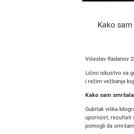
Kako sam s
Višeslav Radanov
2
Lično iskustvo sa g
i režim vežbanja koj
Kako sam smršala 4
Gubitak viška kilogr
upornost, rezultati
pomogli da smršam