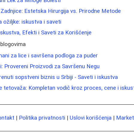
dni Lek za Mnoge Bolesti
 Zadnjice: Estetska Hirurgija vs. Prirodne Metode
 ožiljke: iskustva i saveti
Iskustva, Efekti i Saveti za Korišćenje
 blogovima
mani za lice i savršena podloga za puder
i: Provereni Proizvodi za Savršenu Negu
uti sopstveni biznis u Srbiji - Saveti i iskustva
e tetovaža: Kompletan vodič kroz proces, cene i iskus
ontakt
|
Politika privatnosti
|
Uslovi korišćenja
|
Marketi