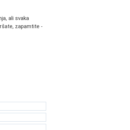
ja, ali svaka
mršate, zapamtite -