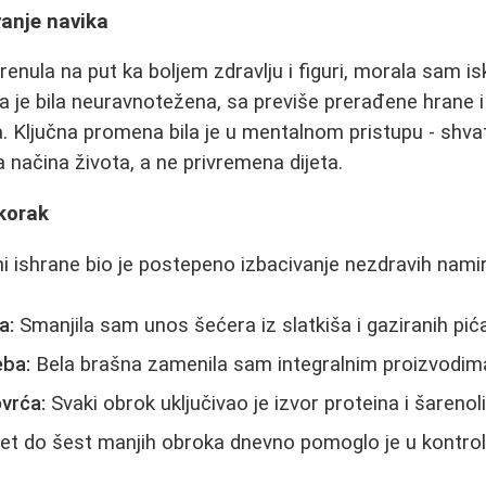
vanje navika
enula na put ka boljem zdravlju i figuri, morala sam i
a je bila neuravnotežena, sa previše prerađene hrane i 
. Ključna promena bila je u mentalnom pristupu - shva
ačina života, a ne privremena dijeta.
korak
i ishrane bio je postepeno izbacivanje nezdravih namir
a:
Smanjila sam unos šećera iz slatkiša i gaziranih pića
eba:
Bela brašna zamenila sam integralnim proizvodim
ovrća:
Svaki obrok uključivao je izvor proteina i šarenol
et do šest manjih obroka dnevno pomoglo je u kontroli