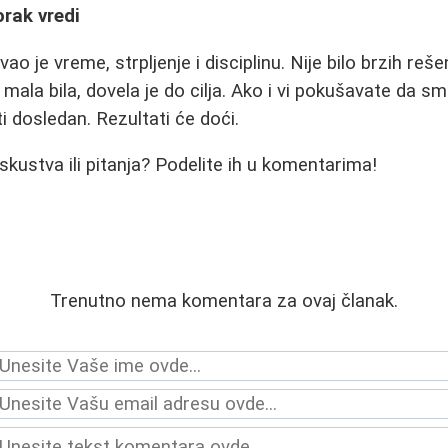
orak vredi
o je vreme, strpljenje i disciplinu. Nije bilo brzih rešen
mala bila, dovela je do cilja. Ako i vi pokušavate da s
ti dosledan. Rezultati će doći.
skustva ili pitanja? Podelite ih u komentarima!
Trenutno nema komentara za ovaj članak.