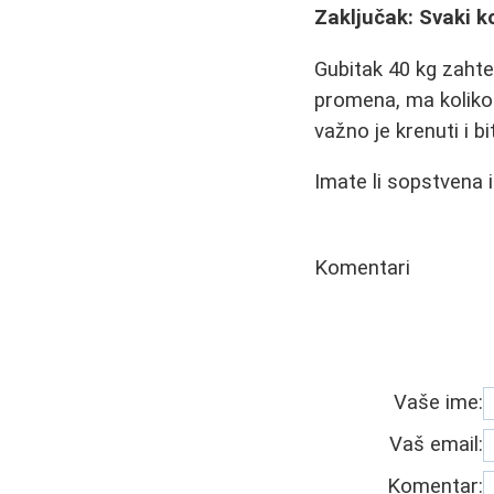
Zaključak: Svaki k
Gubitak 40 kg zahteva
promena, ma koliko 
važno je krenuti i bi
Imate li sopstvena i
Komentari
Vaše ime:
Vaš email:
Komentar: