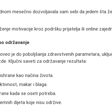
nom mesečno dozvoljavala sam sebi da jedem šta že
enje motivacije kroz podršku prijatelja ili online zajedn
no održavanje
oveo je do poboljšanja zdravstvenih parametara, uključ
de. Ključni saveti za održavanje rezultata:
shrane kao načina života.
ktivnost, makar i blaga.
rane kada se oseti potreba.
emnih dijeta koje nisu održive.