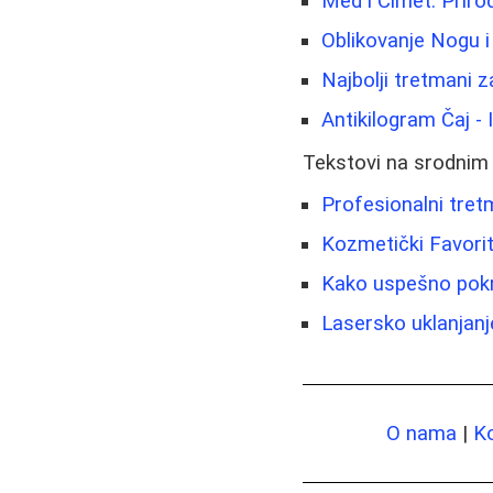
Med i Cimet: Priro
Oblikovanje Nogu i
Najbolji tretmani za
Antikilogram Čaj - 
Tekstovi na srodnim
Profesionalni tret
Kozmetički Favorit
Kako uspešno pokren
Lasersko uklanjanj
O nama
|
K