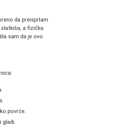
skreno da preispitam
slatkiša, a fizička
tila sam da je ovo
nica:
.
a.
iko povrće.
 gladi.