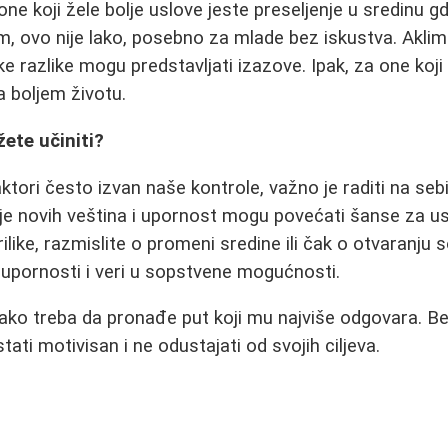
ne koji žele bolje uslove jeste preseljenje u sredinu gd
, ovo nije lako, posebno za mlade bez iskustva. Aklima
ške razlike mogu predstavljati izazove. Ipak, za one koji
a boljem životu.
ete učiniti?
aktori često izvan naše kontrole, važno je raditi na seb
nje novih veština i upornost mogu povećati šanse za 
ilike, razmislite o promeni sredine ili čak o otvaranju
u, upornosti i veri u sopstvene mogućnosti.
vako treba da pronađe put koji mu najviše odgovara. B
tati motivisan i ne odustajati od svojih ciljeva.