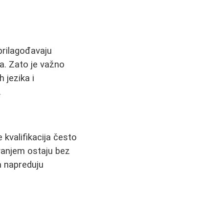
prilagođavaju
a. Zato je važno
 jezika i
.
kvalifikacija često
ovanjem ostaju bez
a napreduju