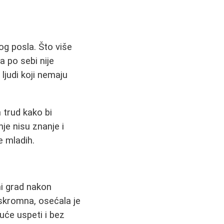
g posla. Što više
a po sebi nije
ljudi koji nemaju
 trud kako bi
je nisu znanje i
e mladih.
ni grad nakon
a skromna, osećala je
uće uspeti i bez