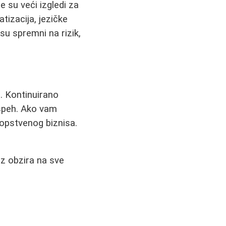
e su veći izgledi za
tizacija, jezičke
 su spremni na rizik,
i. Kontinuirano
uspeh. Ako vam
 sopstvenog biznisa.
ez obzira na sve