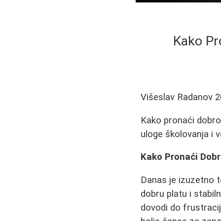
Kako Pro
Višeslav Radanov
2
Kako pronaći dobro 
uloge školovanja i 
Kako Pronaći Dobr
Danas je izuzetno t
dobru platu i stabi
dovodi do frustracij