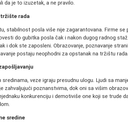
ali da je to izuzetak, a ne pravilo.
 tržište rada
 stabilnost posla više nije zagarantovana. Firme se 
ovesti do gubitka posla čak i nakon dugog radnog staž
 čak i dok ste zaposleni. Obrazovanje, poznavanje stranih
avanje postaju neophodni za opstanak na tržištu rada
 zapošljavanju
sredinama, veze igraju presudnu ulogu. Ljudi sa manje 
cije zahvaljujući poznanstvima, dok oni sa višim obraz
ejednaku konkurenciju i demotiviše one koji se trude d
adom.
e sredine