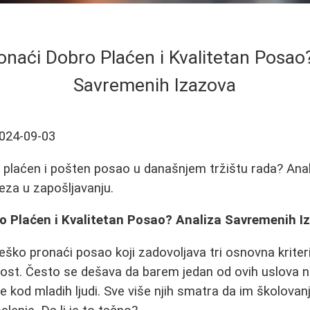
naći Dobro Plaćen i Kvalitetan Posao?
Savremenih Izazova
024-09-03
plaćen i pošten posao u današnjem tržištu rada? Anal
veza u zapošljavanju.
o Plaćen i Kvalitetan Posao? Analiza Savremenih I
eško pronaći posao koji zadovoljava tri osnovna kriter
lnost. Često se dešava da barem jedan od ovih uslova n
e kod mladih ljudi. Sve više njih smatra da im školovan