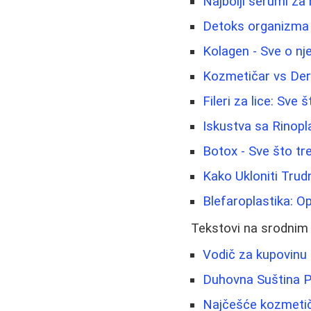
Najbolji serumi za 
Detoks organizma i
Kolagen - Sve o nje
Kozmetičar vs Der
Fileri za lice: Sve
Iskustva sa Rinopl
Botox - Sve što tr
Kako Ukloniti Trudn
Blefaroplastika: Op
Tekstovi na srodnim
Vodič za kupovinu 
Duhovna Suština P
Najčešće kozmetičk