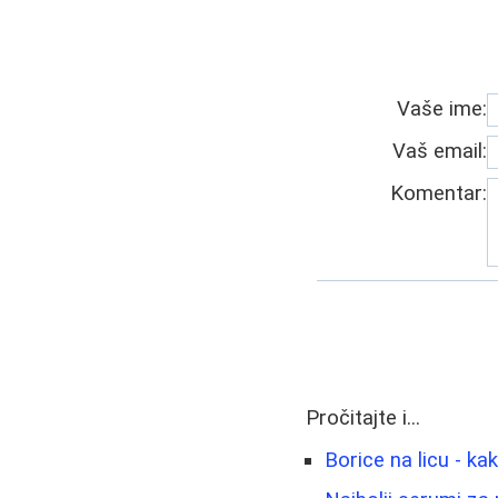
Vaše ime:
Vaš email:
Komentar:
Pročitajte i...
Borice na licu - ka