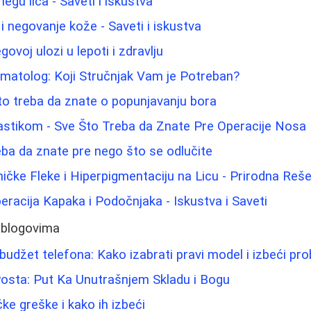
negu lica - Saveti i iskustva
 negovanje kože - Saveti i iskustva
govoj ulozi u lepoti i zdravlju
matolog: Koji Stručnjak Vam je Potreban?
 što treba da znate o popunjavanju bora
astikom - Sve Što Treba da Znate Pre Operacije Nosa
eba da znate pre nego što se odlučite
ičke Fleke i Hiperpigmentaciju na Licu - Prirodna Reše
eracija Kapaka i Podočnjaka - Iskustva i Saveti
 blogovima
budžet telefona: Kako izabrati pravi model i izbeći pr
osta: Put Ka Unutrašnjem Skladu i Bogu
e greške i kako ih izbeći