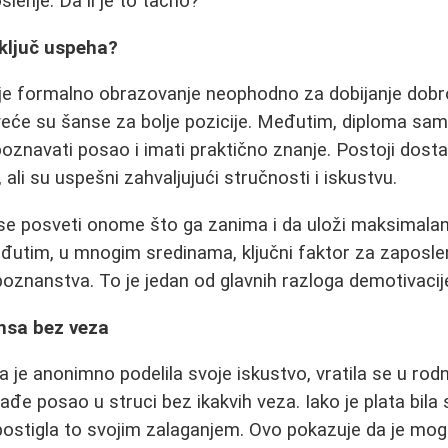
lenje. Da li je to tačno?
 ključ uspeha?
je formalno obrazovanje neophodno za dobijanje dobro
, veće su šanse za bolje pozicije. Međutim, diploma sam
oznavati posao i imati praktično znanje. Postoji dosta 
ali su uspešni zahvaljujući stručnosti i iskustvu.
se posveti onome što ga zanima i da uloži maksimalan
utim, u mnogim sredinama, ključni faktor za zaposlen
 poznanstva. To je jedan od glavnih razloga demotivacij
ansa bez veza
 je anonimno podelila svoje iskustvo, vratila se u rod
nađe posao u struci bez ikakvih veza. Iako je plata bil
 postigla to svojim zalaganjem. Ovo pokazuje da je mog