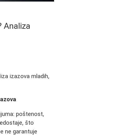
 Analiza
iza izazova mladih,
zazova
ijuma: poštenost,
edostaje, što
je ne garantuje