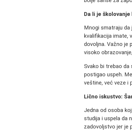
bolje šanse za zapos
Da li je školovanje
Mnogi smatraju da 
kvalifikacija imate
dovoljna. Važno je p
visoko obrazovanje, 
Svako bi trebao da 
postigao uspeh. Međ
veštine, već veze i
Lično iskustvo: Š
Jedna od osoba koja
studija i uspela da 
zadovoljstvo jer je