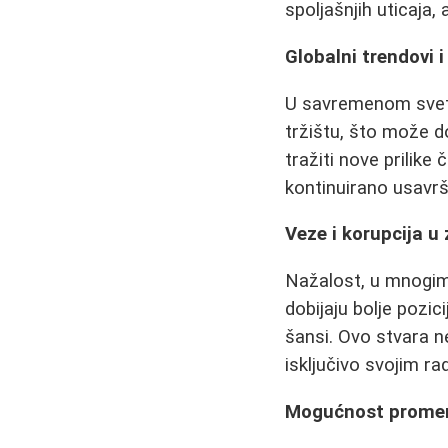
spoljašnjih uticaja, 
Globalni trendovi i
U savremenom svetu,
tržištu, što može d
tražiti nove prilike
kontinuirano usavrš
Veze i korupcija u
Nažalost, u mnogim 
dobijaju bolje pozi
šansi. Ovo stvara n
isključivo svojim r
Mogućnost promen