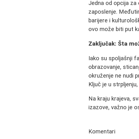
Jedna od opcija za o
zaposlenje. Međutim
barijere i kulturolo
ovo može biti put k
Zaključak: Šta mož
Iako su spoljašnji f
obrazovanje, stica
okruženje ne nudi pr
Ključ je u strpljenj
Na kraju krajeva, s
izazove, važno je os
Komentari