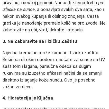
pravilnoj i čestoj primeni
. Nanositi kremu treba
pre
izlaska na sunce
, a ponavljati svakih dva sata, kao i
nakon svakog kupanja ili obilnog znojenja. Česta
greška je nanošenje premale količine proizvoda. Ne
zaboravite na uši, vrat, dekolte i stopala.
3. Ne Zaboravite na Fizičku Zaštitu
Nijedna krema ne može zameniti fizičku zaštitu.
Šeširi sa širokim obodom, naočare za sunce sa UV
zaštitom i lagana, pamučna odeća sa dugim
rukavima su izuzetno efikasni načini da se smanji
direktno izlaganje kože suncu. Ovo je posebno
važno za decu.
4. Hidratacija je Ključna