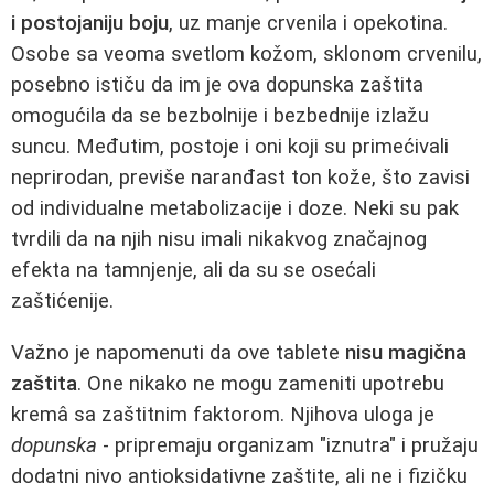
i postojaniju boju
, uz manje crvenila i opekotina.
Osobe sa veoma svetlom kožom, sklonom crvenilu,
posebno ističu da im je ova dopunska zaštita
omogućila da se bezbolnije i bezbednije izlažu
suncu. Međutim, postoje i oni koji su primećivali
neprirodan, previše naranđast ton kože, što zavisi
od individualne metabolizacije i doze. Neki su pak
tvrdili da na njih nisu imali nikakvog značajnog
efekta na tamnjenje, ali da su se osećali
zaštićenije.
Važno je napomenuti da ove tablete
nisu magična
zaštita
. One nikako ne mogu zameniti upotrebu
kremâ sa zaštitnim faktorom. Njihova uloga je
dopunska
- pripremaju organizam "iznutra" i pružaju
dodatni nivo antioksidativne zaštite, ali ne i fizičku