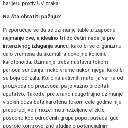
barijeru protiv UV zraka.
Na šta obratiti pažnju?
Preporučuje se da se uzimanje tableta započne
najmanje dve, a idealno tri do četiri nedeľje pre
intenzivnog izlaganja suncu
, kako bi se organizmu
dalo vremena da akumulira dovoljne količine
karotenoida. Uzimanje treba nastaviti tokom
perioda sunčanja i neko vreme nakon njega, kako bi
se boja održala. Količina aktivnih materija varira od
proizvoda do proizvoda, pa je važno pročitati
uputstvo. Takođe, preterano i dugotrajno uzimanje
visokih doza beta karotena tokom cele godine nije
preporučljivo i može imati neželjene efekte,
posebno kod određenih grupa poput pušača, gde
postoje kontroverzne studije o potencijalnim