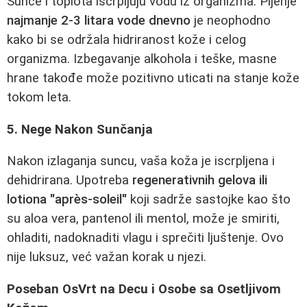
Sunce i toplota iscrpljuju vodu iz organizma. Pijenje
najmanje 2-3 litara vode dnevno
je neophodno
kako bi se održala hidriranost kože i celog
organizma. Izbegavanje alkohola i teške, masne
hrane takođe može pozitivno uticati na stanje kože
tokom leta.
5. Nege Nakon Sunčanja
Nakon izlaganja suncu, vaša koža je iscrpljena i
dehidrirana. Upotreba
regenerativnih gelova ili
lotiona "après-soleil"
koji sadrže sastojke kao što
su aloa vera, pantenol ili mentol, može je smiriti,
ohladiti, nadoknaditi vlagu i sprečiti ljuštenje. Ovo
nije luksuz, već važan korak u njezi.
Poseban OsVrt na Decu i Osobe sa Osetljivom