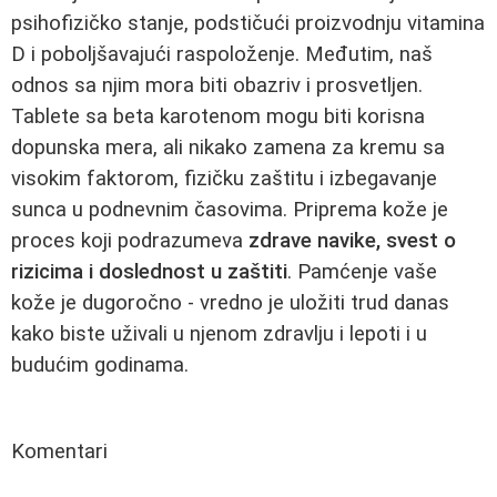
psihofizičko stanje, podstičući proizvodnju vitamina
D i poboljšavajući raspoloženje. Međutim, naš
odnos sa njim mora biti obazriv i prosvetljen.
Tablete sa beta karotenom mogu biti korisna
dopunska mera, ali nikako zamena za kremu sa
visokim faktorom, fizičku zaštitu i izbegavanje
sunca u podnevnim časovima. Priprema kože je
proces koji podrazumeva
zdrave navike, svest o
rizicima i doslednost u zaštiti
. Pamćenje vaše
kože je dugoročno - vredno je uložiti trud danas
kako biste uživali u njenom zdravlju i lepoti i u
budućim godinama.
Komentari