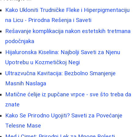
Kako Ukloniti Trudničke Fleke i Hiperpigmentaciju
na Licu - Prirodna Rešenja i Saveti
Rešavanje komplikacija nakon estetskih tretmana
podočnjaka
Hijaluronska Kiselina: Najbolji Saveti za Njenu
Upotrebu u Kozmetičkoj Negi
Ultrazvučna Kavitacija: Bezbolno Smanjenje
Masnih Naslaga
Matične ćelije iz pupčane vrpce - sve što treba da
znate
Kako Se Prirodno Ugojiti? Saveti za Povećanje
Telesne Mase
Med i Cimet: Prirodni Lek za Mnoge Bolesti