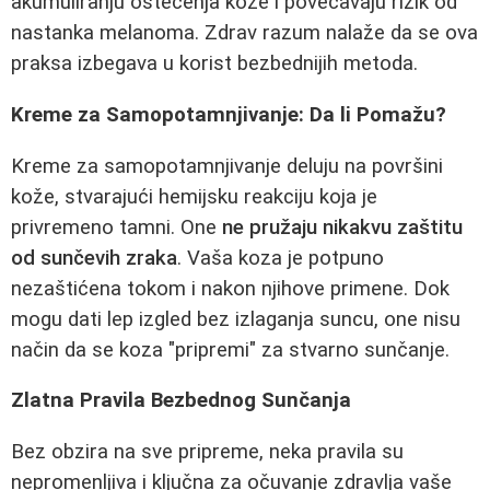
akumuliranju oštećenja kože i povećavaju rizik od
nastanka melanoma. Zdrav razum nalaže da se ova
praksa izbegava u korist bezbednijih metoda.
Kreme za Samopotamnjivanje: Da li Pomažu?
Kreme za samopotamnjivanje deluju na površini
kože, stvarajući hemijsku reakciju koja je
privremeno tamni. One
ne pružaju nikakvu zaštitu
od sunčevih zraka
. Vaša koza je potpuno
nezaštićena tokom i nakon njihove primene. Dok
mogu dati lep izgled bez izlaganja suncu, one nisu
način da se koza "pripremi" za stvarno sunčanje.
Zlatna Pravila Bezbednog Sunčanja
Bez obzira na sve pripreme, neka pravila su
nepromenljiva i ključna za očuvanje zdravlja vaše