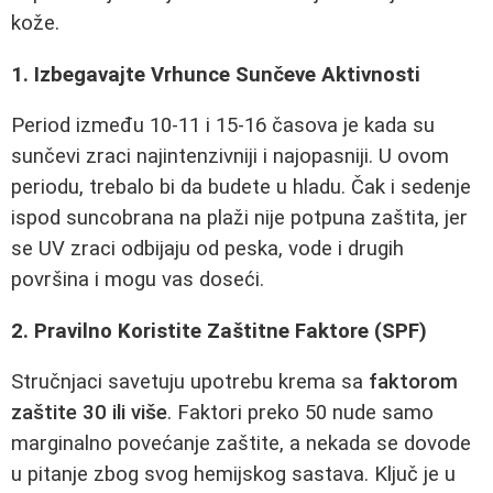
kože.
1. Izbegavajte Vrhunce Sunčeve Aktivnosti
Period između 10-11 i 15-16 časova je kada su
sunčevi zraci najintenzivniji i najopasniji. U ovom
periodu, trebalo bi da budete u hladu. Čak i sedenje
ispod suncobrana na plaži nije potpuna zaštita, jer
se UV zraci odbijaju od peska, vode i drugih
površina i mogu vas doseći.
2. Pravilno Koristite Zaštitne Faktore (SPF)
Stručnjaci savetuju upotrebu krema sa
faktorom
zaštite 30 ili više
. Faktori preko 50 nude samo
marginalno povećanje zaštite, a nekada se dovode
u pitanje zbog svog hemijskog sastava. Ključ je u