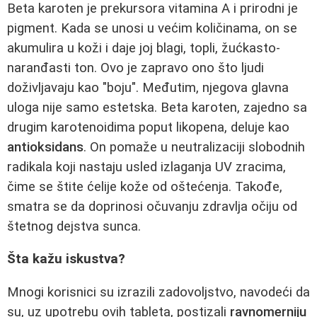
Beta karoten je prekursora vitamina A i prirodni je
pigment. Kada se unosi u većim količinama, on se
akumulira u koži i daje joj blagi, topli, žućkasto-
naranđasti ton. Ovo je zapravo ono što ljudi
doživljavaju kao "boju". Međutim, njegova glavna
uloga nije samo estetska. Beta karoten, zajedno sa
drugim karotenoidima poput likopena, deluje kao
antioksidans
. On pomaže u neutralizaciji slobodnih
radikala koji nastaju usled izlaganja UV zracima,
čime se štite ćelije kože od oštećenja. Takođe,
smatra se da doprinosi očuvanju zdravlja očiju od
štetnog dejstva sunca.
Šta kažu iskustva?
Mnogi korisnici su izrazili zadovoljstvo, navodeći da
su, uz upotrebu ovih tableta, postizali
ravnomerniju