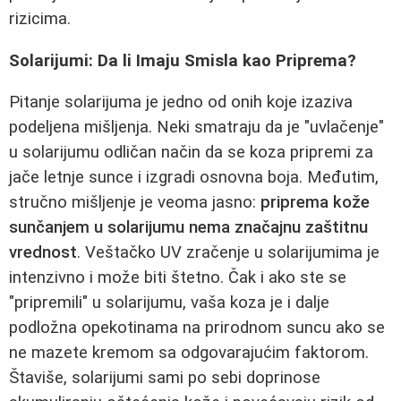
rizicima.
Solarijumi: Da li Imaju Smisla kao Priprema?
Pitanje solarijuma je jedno od onih koje izaziva
podeljena mišljenja. Neki smatraju da je "uvlačenje"
u solarijumu odličan način da se koza pripremi za
jače letnje sunce i izgradi osnovna boja. Međutim,
stručno mišljenje je veoma jasno:
priprema kože
sunčanjem u solarijumu nema značajnu zaštitnu
vrednost
. Veštačko UV zračenje u solarijumima je
intenzivno i može biti štetno. Čak i ako ste se
"pripremili" u solarijumu, vaša koza je i dalje
podložna opekotinama na prirodnom suncu ako se
ne mazete kremom sa odgovarajućim faktorom.
Štaviše, solarijumi sami po sebi doprinose