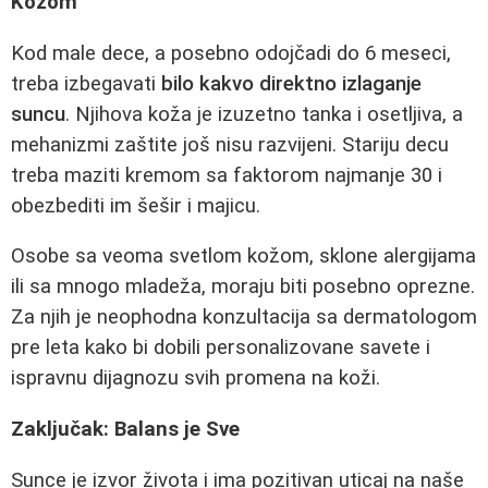
Kožom
Kod male dece, a posebno odojčadi do 6 meseci,
treba izbegavati
bilo kakvo direktno izlaganje
suncu
. Njihova koža je izuzetno tanka i osetljiva, a
mehanizmi zaštite još nisu razvijeni. Stariju decu
treba maziti kremom sa faktorom najmanje 30 i
obezbediti im šešir i majicu.
Osobe sa veoma svetlom kožom, sklone alergijama
ili sa mnogo mladeža, moraju biti posebno oprezne.
Za njih je neophodna konzultacija sa dermatologom
pre leta kako bi dobili personalizovane savete i
ispravnu dijagnozu svih promena na koži.
Zaključak: Balans je Sve
Sunce je izvor života i ima pozitivan uticaj na naše