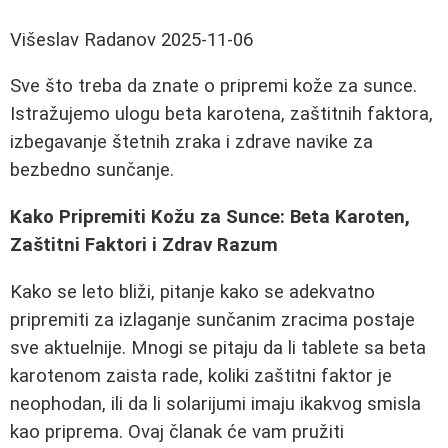
Višeslav Radanov
2025-11-06
Sve što treba da znate o pripremi kože za sunce.
Istražujemo ulogu beta karotena, zaštitnih faktora,
izbegavanje štetnih zraka i zdrave navike za
bezbedno sunčanje.
Kako Pripremiti Kožu za Sunce: Beta Karoten,
Zaštitni Faktori i Zdrav Razum
Kako se leto bliži, pitanje kako se adekvatno
pripremiti za izlaganje sunčanim zracima postaje
sve aktuelnije. Mnogi se pitaju da li tablete sa beta
karotenom zaista rade, koliki zaštitni faktor je
neophodan, ili da li solarijumi imaju ikakvog smisla
kao priprema. Ovaj članak će vam pružiti