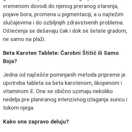
vremenom dovodi do njenog preranog starenja,
pojave bora, promena u pigmentaciji, a u najtežim
slučajevima i do ozbiljnijih zdravstvenih problema.
Oštećenja se dešavaju čak i dok se šetate gradom,
ne samo na plaži.
Beta Karoten Tablete: Čarobni Štitić ili Samo
Boja?
Jedna od najčešće pominjanih metoda pripreme je
upotreba tableta sa beta karotenom, likopenom i
vitaminom E. One se obično uzimaju nekoliko
nedelja pre planiranog intenzivnog izlaganja suncu i
tokom njega.
Kako one zapravo deluju?