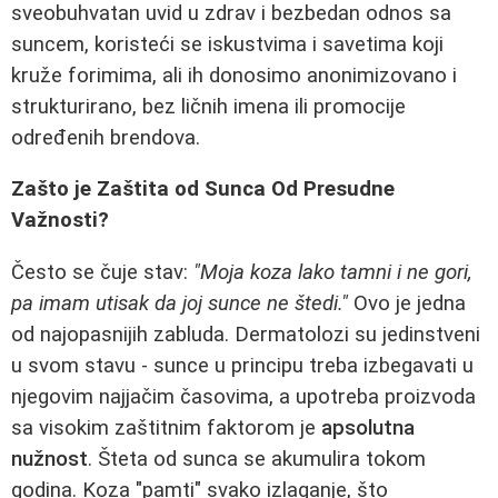
sveobuhvatan uvid u zdrav i bezbedan odnos sa
suncem, koristeći se iskustvima i savetima koji
kruže forimima, ali ih donosimo anonimizovano i
strukturirano, bez ličnih imena ili promocije
određenih brendova.
Zašto je Zaštita od Sunca Od Presudne
Važnosti?
Često se čuje stav:
"Moja koza lako tamni i ne gori,
pa imam utisak da joj sunce ne štedi."
Ovo je jedna
od najopasnijih zabluda. Dermatolozi su jedinstveni
u svom stavu - sunce u principu treba izbegavati u
njegovim najjačim časovima, a upotreba proizvoda
sa visokim zaštitnim faktorom je
apsolutna
nužnost
. Šteta od sunca se akumulira tokom
godina. Koza "pamti" svako izlaganje, što