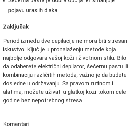
Šećerna pasta je dobra opcija jer smanjuje
pojavu uraslih dlaka
Zaključak
Period između dve depilacije ne mora biti stresan
iskustvo. Ključ je u pronalaženju metode koja
najbolje odgovara vašoj koži i životnom stilu. Bilo
da odaberete električni depilator, šećernu pastu ili
kombinaciju različitih metoda, važno je da budete
dosledne u održavanju. Sa pravom rutinom i
alatima, možete uživati u glatkoj kozi tokom cele
godine bez nepotrebnog stresa.
Komentari