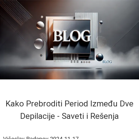
Kako Prebroditi Period Između Dve
Depilacije - Saveti i Rešenja
Višeslav Radanov
2024-11-17