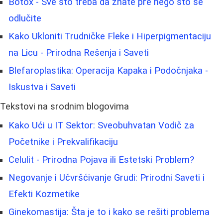
Botox - Sve što treba da znate pre nego što se
odlučite
Kako Ukloniti Trudničke Fleke i Hiperpigmentaciju
na Licu - Prirodna Rešenja i Saveti
Blefaroplastika: Operacija Kapaka i Podočnjaka -
Iskustva i Saveti
Tekstovi na srodnim blogovima
Kako Ući u IT Sektor: Sveobuhvatan Vodič za
Početnike i Prekvalifikaciju
Celulit - Prirodna Pojava ili Estetski Problem?
Negovanje i Učvršćivanje Grudi: Prirodni Saveti i
Efekti Kozmetike
Ginekomastija: Šta je to i kako se rešiti problema