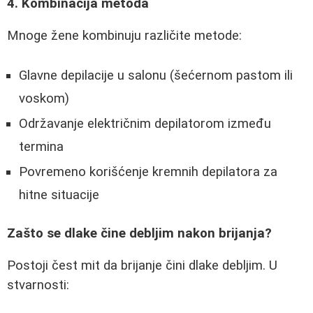
4. Kombinacija metoda
Mnoge žene kombinuju različite metode:
Glavne depilacije u salonu (šećernom pastom ili
voskom)
Održavanje električnim depilatorom između
termina
Povremeno korišćenje kremnih depilatora za
hitne situacije
Zašto se dlake čine debljim nakon brijanja?
Postoji čest mit da brijanje čini dlake debljim. U
stvarnosti: