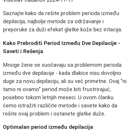
Saznajte kako da rešite problem perioda između
depilacija, najbolje metode za održavanje i
preporuke za duži efekat glatke kože bez iritacija.
Kako Prebroditi Period Između Dve Depilacije -
Saveti i Rešenja
Mnoge žene se suočavaju sa problemom perioda
između dve depilacije - kada dlakice nisu dovoljno
duge za novu depilaciju, ali su već primetne. Ovaj "ni
tamo ni ovamo" period može biti frustrirajuć,
posebno tokom letnjih meseci. U ovom članku
ćemo istražiti različite metode i savete kako da
rešite ovaj problem i ostanete glatke duže.
Optimalan period između depilacija