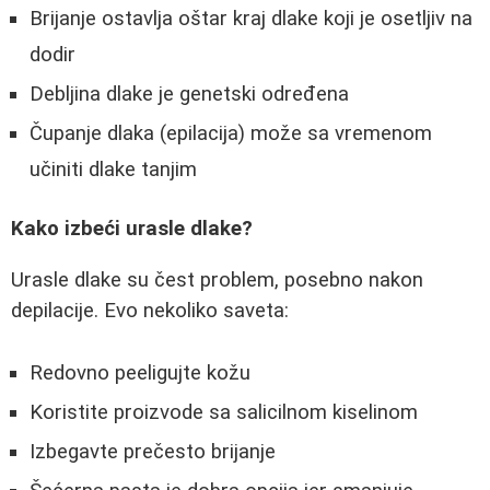
Brijanje ostavlja oštar kraj dlake koji je osetljiv na
dodir
Debljina dlake je genetski određena
Čupanje dlaka (epilacija) može sa vremenom
učiniti dlake tanjim
Kako izbeći urasle dlake?
Urasle dlake su čest problem, posebno nakon
depilacije. Evo nekoliko saveta:
Redovno peeligujte kožu
Koristite proizvode sa salicilnom kiselinom
Izbegavte prečesto brijanje