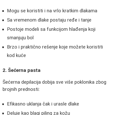
Mogu se koristiti i na vrlo kratkim dlakama
Sa vremenom dlake postaju ređe i tanje
Postoje modeli sa funkcijom hlađenja koji
smanjuju bol
Brzo i praktično rešenje koje možete koristiti
kod kuće
2. Šećerna pasta
Šećerna depilacija dobija sve više poklonika zbog
brojnih prednosti:
Efikasno uklanja čak i urasle dlake
Deluje kao blagi piling za kožu