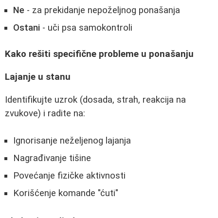
Ne
- za prekidanje nepoželjnog ponašanja
Ostani
- uči psa samokontroli
Kako rešiti specifične probleme u ponašanju
Lajanje u stanu
Identifikujte uzrok (dosada, strah, reakcija na
zvukove) i radite na:
Ignorisanje neželjenog lajanja
Nagrađivanje tišine
Povećanje fizičke aktivnosti
Korišćenje komande "ćuti"