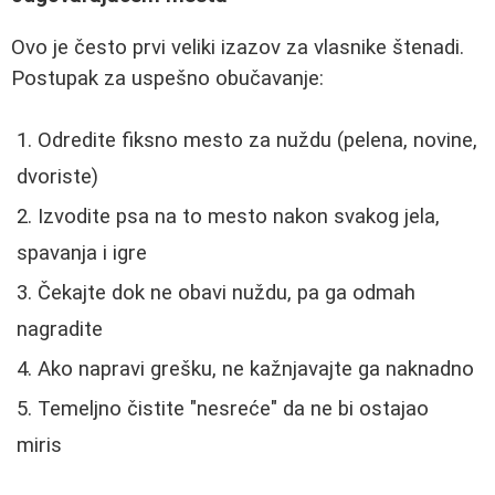
Ovo je često prvi veliki izazov za vlasnike štenadi.
Postupak za uspešno obučavanje:
Odredite fiksno mesto za nuždu (pelena, novine,
dvoriste)
Izvodite psa na to mesto nakon svakog jela,
spavanja i igre
Čekajte dok ne obavi nuždu, pa ga odmah
nagradite
Ako napravi grešku, ne kažnjavajte ga naknadno
Temeljno čistite "nesreće" da ne bi ostajao
miris