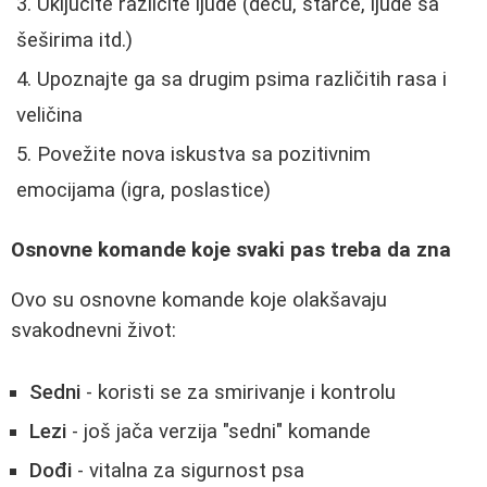
Uključite različite ljude (decu, starce, ljude sa
šeširima itd.)
Upoznajte ga sa drugim psima različitih rasa i
veličina
Povežite nova iskustva sa pozitivnim
emocijama (igra, poslastice)
Osnovne komande koje svaki pas treba da zna
Ovo su osnovne komande koje olakšavaju
svakodnevni život:
Sedni
- koristi se za smirivanje i kontrolu
Lezi
- još jača verzija "sedni" komande
Dođi
- vitalna za sigurnost psa