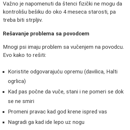
Važno je napomenuti da štenci fizički ne mogu da
kontrolišu bešiku do oko 4 meseca starosti, pa
treba biti strpljiv.
Rešavanje problema sa povodcem
Mnogi psi imaju problem sa vučenjem na povodcu.
Evo kako to rešiti:
Koristite odgovarajuću opremu (davilica, Halti
ogrlica)
Kad pas počne da vuče, stani i ne pomeri se dok
se ne smiri
Promeni pravac kad god krene ispred vas
Nagradi ga kad ide lepo uz nogu