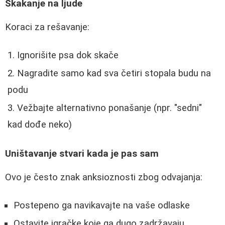
Skakanje na ljude
Koraci za rešavanje:
Ignorišite psa dok skače
Nagradite samo kad sva četiri stopala budu na
podu
Vežbajte alternativno ponašanje (npr. "sedni"
kad dođe neko)
Uništavanje stvari kada je pas sam
Ovo je često znak anksioznosti zbog odvajanja:
Postepeno ga navikavajte na vaše odlaske
Ostavite igračke koje ga dugo zadržavaju