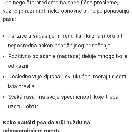
Pre nego što pređemo na specifične probleme,
važno je razumeti neke osnovne principe ponašanja
pasa:
Psi žive u sadašnjem trenutku - kazna mora biti
neposredna nakon nepoželjnog ponašanja
Pozitivno pojačanje (nagrade) deluje mnogo bolje
od kazni
Doslednost je ključna - svi ukućani moraju slediti
ista pravila
Svaka rasa ima svoje specifičnosti koje treba
uzeti u obzir
Kako naučiti psa da vrši nuždu na
odgovarajućem mestu