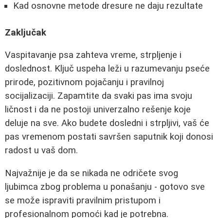
Kad osnovne metode dresure ne daju rezultate
Zaključak
Vaspitavanje psa zahteva vreme, strpljenje i
doslednost. Ključ uspeha leži u razumevanju pseće
prirode, pozitivnom pojačanju i pravilnoj
socijalizaciji. Zapamtite da svaki pas ima svoju
ličnost i da ne postoji univerzalno rešenje koje
deluje na sve. Ako budete dosledni i strpljivi, vaš će
pas vremenom postati savršen saputnik koji donosi
radost u vaš dom.
Najvažnije je da se nikada ne odričete svog
ljubimca zbog problema u ponašanju - gotovo sve
se može ispraviti pravilnim pristupom i
profesionalnom pomoći kad je potrebna.