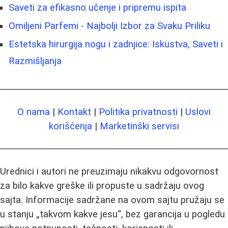
Saveti za efikasno učenje i pripremu ispita
Omiljeni Parfemi - Najbolji Izbor za Svaku Priliku
Estetska hirurgija nogu i zadnjice: Iskustva, Saveti i
Razmišljanja
O nama
|
Kontakt
|
Politika privatnosti
|
Uslovi
korišćenja
|
Marketinški servisi
Urednici i autori ne preuzimaju nikakvu odgovornost
za bilo kakve greške ili propuste u sadržaju ovog
sajta. Informacije sadržane na ovom sajtu pružaju se
u stanju „takvom kakve jesu“, bez garancija u pogledu