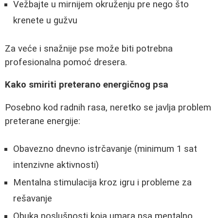
Vežbajte u mirnijem okruženju pre nego što
krenete u gužvu
Za veće i snažnije pse može biti potrebna
profesionalna pomoć dresera.
Kako smiriti preterano energičnog psa
Posebno kod radnih rasa, neretko se javlja problem
preterane energije:
Obavezno dnevno istrčavanje (minimum 1 sat
intenzivne aktivnosti)
Mentalna stimulacija kroz igru i probleme za
rešavanje
Obuka poslušnosti koja umara psa mentalno