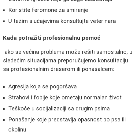
Koristite feromone za smirenje
U težim slučajevima konsultujte veterinara
Kada potražiti profesionalnu pomoć
Iako se većina problema može rešiti samostalno, u
sledećim situacijama preporučujemo konsultaciju
sa profesionalnim dreserom ili ponašalcem:
Agresija koja se pogoršava
Strahovi i fobije koje ometaju normalan život
Teškoće u socijalizaciji sa drugim psima
Ponašanje koje predstavlja opasnost po psa ili
okolinu