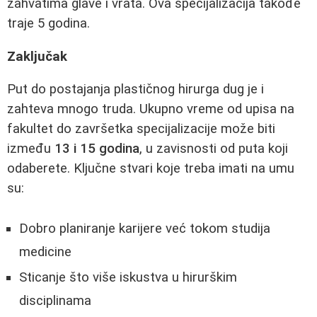
zahvatima glave i vrata. Ova specijalizacija takođe
traje 5 godina.
Zaključak
Put do postajanja plastičnog hirurga dug je i
zahteva mnogo truda. Ukupno vreme od upisa na
fakultet do završetka specijalizacije može biti
između
13 i 15 godina
, u zavisnosti od puta koji
odaberete. Ključne stvari koje treba imati na umu
su:
Dobro planiranje karijere već tokom studija
medicine
Sticanje što više iskustva u hirurškim
disciplinama