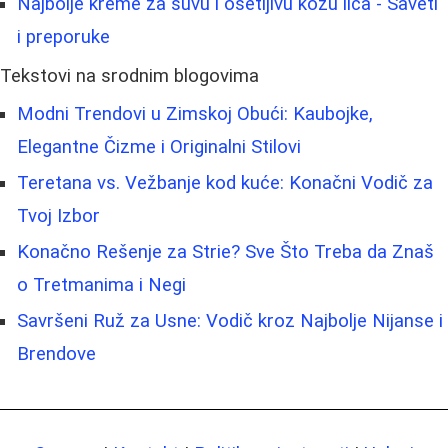
Najbolje kreme za suvu i osetljivu kožu lica - Saveti
i preporuke
Tekstovi na srodnim blogovima
Modni Trendovi u Zimskoj Obući: Kaubojke,
Elegantne Čizme i Originalni Stilovi
Teretana vs. Vežbanje kod kuće: Konačni Vodič za
Tvoj Izbor
Konačno Rešenje za Strie? Sve Što Treba da Znaš
o Tretmanima i Negi
Savršeni Ruž za Usne: Vodič kroz Najbolje Nijanse i
Brendove