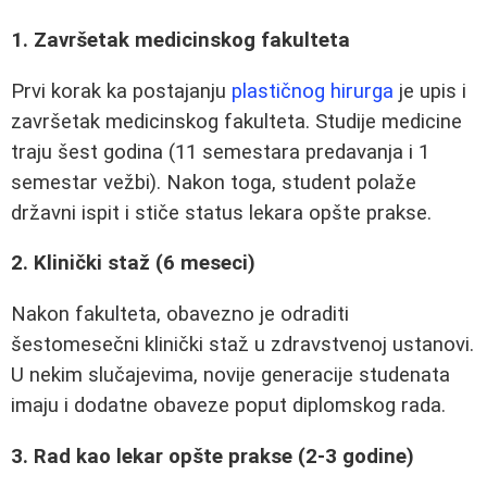
1. Završetak medicinskog fakulteta
Prvi korak ka postajanju
plastičnog hirurga
je upis i
završetak medicinskog fakulteta. Studije medicine
traju šest godina (11 semestara predavanja i 1
semestar vežbi). Nakon toga, student polaže
državni ispit i stiče status lekara opšte prakse.
2. Klinički staž (6 meseci)
Nakon fakulteta, obavezno je odraditi
šestomesečni klinički staž u zdravstvenoj ustanovi.
U nekim slučajevima, novije generacije studenata
imaju i dodatne obaveze poput diplomskog rada.
3. Rad kao lekar opšte prakse (2-3 godine)