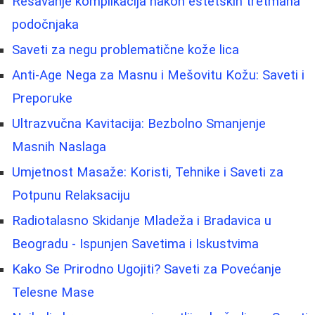
Rešavanje komplikacija nakon estetskih tretmana
podočnjaka
Saveti za negu problematične kože lica
Anti-Age Nega za Masnu i Mešovitu Kožu: Saveti i
Preporuke
Ultrazvučna Kavitacija: Bezbolno Smanjenje
Masnih Naslaga
Umjetnost Masaže: Koristi, Tehnike i Saveti za
Potpunu Relaksaciju
Radiotalasno Skidanje Mladeža i Bradavica u
Beogradu - Ispunjen Savetima i Iskustvima
Kako Se Prirodno Ugojiti? Saveti za Povećanje
Telesne Mase