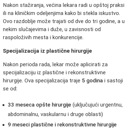
Nakon stažiranja, većina lekara radi u opštoj praksi
ili na kliničkim odeljenjima kako bi stekla iskustvo.
Ovo razdoblje može trajati od dve do tri godine, a u
nekim slučajevima i duže, u zavisnosti od
raspoloživih mesta i konkurencije.
Specijalizacija iz plastične hirurgije
Nakon perioda rada, lekar može aplicirati za
specijalizaciju iz plastične i rekonstruktivne
hirurgije. Ova specijalizacija traje
5 godina
i sastoji
se od:
33 meseca opšte hirurgije
(uključujući urgentnu,
abdominalnu, vaskularnu i druge oblasti)
9 meseci plastične i rekonstruktivne hirurgije