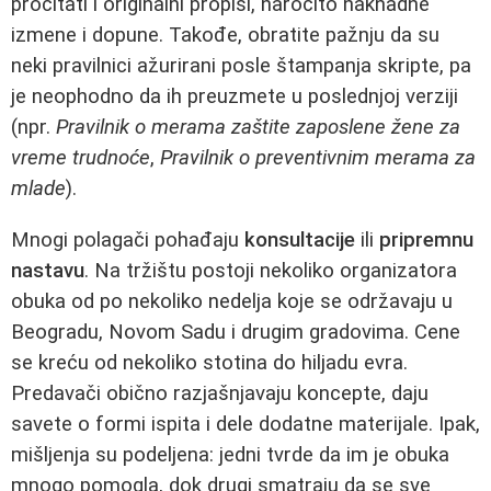
pročitati i originalni propisi, naročito naknadne
izmene i dopune. Takođe, obratite pažnju da su
neki pravilnici ažurirani posle štampanja skripte, pa
je neophodno da ih preuzmete u poslednjoj verziji
(npr.
Pravilnik o merama zaštite zaposlene žene za
vreme trudnoće
,
Pravilnik o preventivnim merama za
mlade
).
Mnogi polagači pohađaju
konsultacije
ili
pripremnu
nastavu
. Na tržištu postoji nekoliko organizatora
obuka od po nekoliko nedelja koje se održavaju u
Beogradu, Novom Sadu i drugim gradovima. Cene
se kreću od nekoliko stotina do hiljadu evra.
Predavači obično razjašnjavaju koncepte, daju
savete o formi ispita i dele dodatne materijale. Ipak,
mišljenja su podeljena: jedni tvrde da im je obuka
mnogo pomogla, dok drugi smatraju da se sve