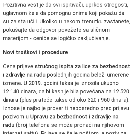
Pozitivna vest je da svi ispitivači, uprkos strogosti,
uglavnom žele da pomognu onima koji pokažu da
su zaista učili. Ukoliko u nekom trenutku zastanete,
pokušajte da odgovor povežete sa sličnom
materijom - ceniće se logičko zaključivanje.
Novi troškovi i procedure
Cena prijave
stručnog ispita za lice za bezbednost
i zdravlje na radu
poslednjih godina beleži umerene
izmene. U 2019. godini taksa je iznosila ukupno
12.140 dinara, da bi kasnije bila povećana na 12.520
dinara (plus prateće takse od oko 320 i 960 dinara).
Iznose je najbolje proveriti neposredno pred prijavu
pozivom u
Upravu za bezbednost i zdravlje na
radu
(broj telefona se može pronaći na njihovom
internet sajtu). Prijava se šalje poštom, a poziv za