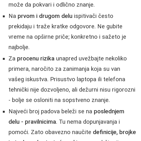
može da pokvari i odlično znanje.
Na
prvom i drugom delu
ispitivači često
prekidaju i traže kratke odgovore. Ne gubite
vreme na opširne priče; konkretno i sažeto je
najbolje.
Za
procenu rizika
unapred uvežbajte nekoliko
primera, naročito za zanimanja koja su van
vašeg iskustva. Prisustvo laptopa ili telefona
tehnički nije dozvoljeno, ali dežurni nisu rigorozni
- bolje se osloniti na sopstveno znanje.
Najveći broj padova beleži se na
poslednjem
delu - pravilnicima
. Tu nema dopunjavanja i
pomoći. Zato obavezno naučite
definicije, brojke