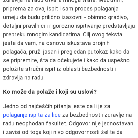
priprema za ovaj ispit i sam proces polaganja
umeju da budu prilično izazovni - obimno gradivo,
detaljni pravilnici i rigorozno ispitivanje predstavljaju
prepreku mnogim kandidatima. Cilj ovog teksta
jeste da vam, na osnovu iskustava brojnih
polagača, pruži jasan i pregledan putokaz kako da
se pripremite, šta da očekujete i kako da uspešno
položite stručni ispit iz oblasti bezbednosti i
zdravlja na radu.
Ko može da polaže i koji su uslovi?
Jedno od najčešćih pitanja jeste da li je za
polaganje ispita za lice
za bezbednost i zdravlje na
radu neophodan fakultet. Odgovor nije jednostavan
i zavisi od toga koji nivo odgovornosti želite da