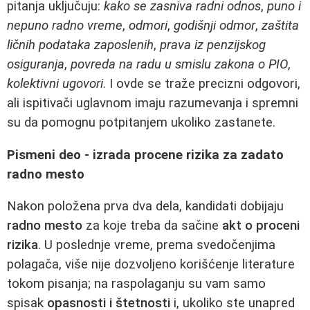
pitanja uključuju:
kako se zasniva radni odnos
,
puno i
nepuno radno vreme
,
odmori
,
godišnji odmor
,
zaštita
ličnih podataka zaposlenih
,
prava iz penzijskog
osiguranja
,
povreda na radu u smislu zakona o PIO
,
kolektivni ugovori
. I ovde se traže precizni odgovori,
ali ispitivači uglavnom imaju razumevanja i spremni
su da pomognu potpitanjem ukoliko zastanete.
Pismeni deo - izrada procene rizika za zadato
radno mesto
Nakon položena prva dva dela, kandidati dobijaju
radno mesto
za koje treba da sačine
akt o proceni
rizika
. U poslednje vreme, prema svedočenjima
polagača, više nije dozvoljeno korišćenje literature
tokom pisanja; na raspolaganju su vam samo
spisak
opasnosti i štetnosti
i, ukoliko ste unapred