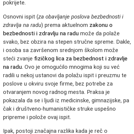
pokrijete.
Osnovni ispit (
za obavljanje poslova bezbednosti i
zdravlja na radu
) prema aktuelnom
zakonu o
bezbednosti i zdravlju na radu
može da polaže
svako, bez obzira na stepen stručne spreme. Dakle,
i osoba sa završenom srednjom školom može
steći zvanje
fizičkog lica za bezbednost i zdravlje
na radu
. Ovo je omogućilo mnogima koji su već
radili u nekoj ustanovi da polažu ispit i preuzmu te
poslove u okviru svoje firme, bez potrebe za
otvaranjem novog radnog mesta. Praksa je
pokazala da se i ljudi iz medicinske, gimnazijske, pa
čak i društveno‑humanističke struke uspešno
pripreme i polože ovaj ispit.
Ipak, postoji značajna razlika kada je reč o