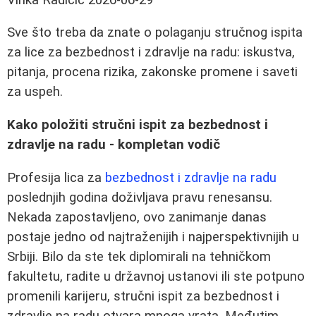
Sve što treba da znate o polaganju stručnog ispita
za lice za bezbednost i zdravlje na radu: iskustva,
pitanja, procena rizika, zakonske promene i saveti
za uspeh.
Kako položiti stručni ispit za bezbednost i
zdravlje na radu - kompletan vodič
Profesija lica za
bezbednost i zdravlje na radu
poslednjih godina doživljava pravu renesansu.
Nekada zapostavljeno, ovo zanimanje danas
postaje jedno od najtraženijih i najperspektivnijih u
Srbiji. Bilo da ste tek diplomirali na tehničkom
fakultetu, radite u državnoj ustanovi ili ste potpuno
promenili karijeru, stručni ispit za bezbednost i
zdravlje na radu otvara mnoga vrata. Međutim,