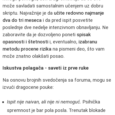
može savladati samostalnim učenjem uz dobru
skriptu. Najvažnije je da
učite redovno najmanje
dva do tri meseca
i da pred ispit posvetite
poslednje dve nedelje intenzivnom obnavljanju. Ne
zaboravite da je dozvoljeno poneti
spisak
opasnosti i štetnosti
i, eventualno,
izabranu
metodu procene rizika
na pismeni deo, što vam
može znatno olakšati posao.
Iskustva polagača - saveti iz prve ruke
Na osnovu brojnih svedočenja sa foruma, mogu se
izvući dragocene pouke:
Ispit nije naivan, ali nije ni nemoguć.
Psihička
spremnost je bar pola posla. Trenutak blokade