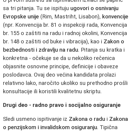
sa tri pitanja. Tu se ispituju
ugovori o osnivanju
Evropske unije
(Rim, Mastriht, Lisabon),
konvencije
(npr. Konvencija br. 81 o inspekciji rada, Konvencija
br. 155 o zaštiti na radu i radnoj okolini, Konvencija
br. 148 o zaštiti od buke i vibracija), kao i
Zakon o
bezbednosti i zdravlju na radu
. Pitanja su kratka i
konkretna - očekuje se da u nekoliko rečenica
objasnite osnovne principe, definicije i obaveze
poslodavca. Ovaj deo većina kandidata prolazi
relativno lako, naročito ukoliko su prethodno prošli
konsultacije ili koristili kvalitetnu skriptu.
Drugi deo - radno pravo i socijalno osiguranje
Sledi usmeno ispitivanje iz
Zakona o radu
i
Zakona
o penzijskom i invalidskom osiguranju
. Tipična