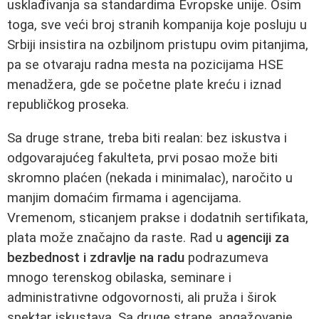
usklađivanja sa standardima Evropske unije. Osim
toga, sve veći broj stranih kompanija koje posluju u
Srbiji insistira na ozbiljnom pristupu ovim pitanjima,
pa se otvaraju radna mesta na pozicijama HSE
menadžera, gde se početne plate kreću i iznad
republičkog proseka.
Sa druge strane, treba biti realan: bez iskustva i
odgovarajućeg fakulteta, prvi posao može biti
skromno plaćen (nekada i minimalac), naročito u
manjim domaćim firmama i agencijama.
Vremenom, sticanjem prakse i dodatnih sertifikata,
plata može značajno da raste. Rad u
agenciji za
bezbednost i zdravlje na radu
podrazumeva
mnogo terenskog obilaska, seminare i
administrativne odgovornosti, ali pruža i širok
spektar iskustava. Sa druge strane, angažovanje