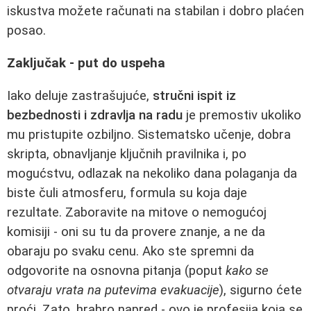
iskustva možete računati na stabilan i dobro plaćen
posao.
Zaključak - put do uspeha
Iako deluje zastrašujuće,
stručni ispit iz
bezbednosti i zdravlja na radu
je premostiv ukoliko
mu pristupite ozbiljno. Sistematsko učenje, dobra
skripta, obnavljanje ključnih pravilnika i, po
mogućstvu, odlazak na nekoliko dana polaganja da
biste čuli atmosferu, formula su koja daje
rezultate. Zaboravite na mitove o nemogućoj
komisiji - oni su tu da provere znanje, a ne da
obaraju po svaku cenu. Ako ste spremni da
odgovorite na osnovna pitanja (poput
kako se
otvaraju vrata na putevima evakuacije
), sigurno ćete
proći. Zato, hrabro napred - ovo je profesija koja se