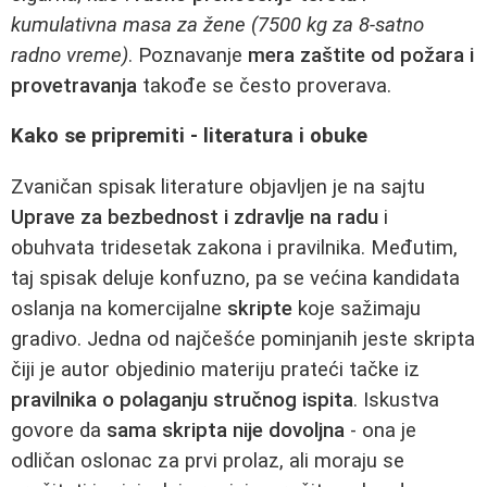
kumulativna masa za žene (7500 kg za 8‑satno
radno vreme)
. Poznavanje
mera zaštite od požara i
provetravanja
takođe se često proverava.
Kako se pripremiti - literatura i obuke
Zvaničan spisak literature objavljen je na sajtu
Uprave za bezbednost i zdravlje na radu
i
obuhvata tridesetak zakona i pravilnika. Međutim,
taj spisak deluje konfuzno, pa se većina kandidata
oslanja na komercijalne
skripte
koje sažimaju
gradivo. Jedna od najčešće pominjanih jeste skripta
čiji je autor objedinio materiju prateći tačke iz
pravilnika o polaganju stručnog ispita
. Iskustva
govore da
sama skripta nije dovoljna
- ona je
odličan oslonac za prvi prolaz, ali moraju se