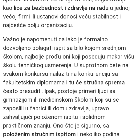
kao
lice za bezbednost i zdravlje na radu
u jednoj
većoj firmi ili ustanovi donosi veću stabilnost i
najčešće bolju organizaciju.
Važno je napomenuti da iako je formalno
dozvoljeno polagati ispit sa bilo kojom srednjom
školom, najbolje prođu oni koji poseduju makar višu
školu tehničkog usmerenja. U suprotnom ćete na
svakom konkursu nailaziti na konkurenciju sa
fakultetskim diplomama i tu će
stručna sprema
često presuditi. Ipak, postoje primeri ljudi sa
gimnazijom ili medicinskom školom koji su se
zaposlili u fabrici ili domu zdravlja, upravo
zahvaljujući položenom ispitu i solidnom
praktičnom znanju. Ono što je sigurno, sa
položenim stručnim ispitom
i nekoliko godina