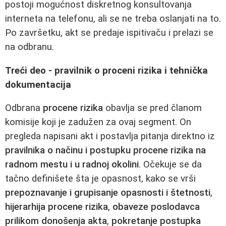
postoji mogućnost diskretnog konsultovanja
interneta na telefonu, ali se ne treba oslanjati na to.
Po završetku, akt se predaje ispitivaču i prelazi se
na odbranu.
Treći deo - pravilnik o proceni rizika i tehnička
dokumentacija
Odbrana
procene rizika
obavlja se pred članom
komisije koji je zadužen za ovaj segment. On
pregleda napisani akt i postavlja pitanja direktno iz
pravilnika o načinu i postupku procene rizika na
radnom mestu i u radnoj okolini
. Očekuje se da
tačno definišete šta je opasnost, kako se vrši
prepoznavanje i grupisanje opasnosti i štetnosti
,
hijerarhija procene rizika
,
obaveze poslodavca
prilikom donošenja akta
,
pokretanje postupka