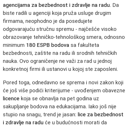
agencijama za bezbednost i zdravlje na radu
. Da
biste radili u agenciji koja pruža usluge drugim
firmama, neophodno je da posedujete
odgovarajuću stručnu spremu - najčešće visoko
obrazovanje tehničko‑tehnološkog smera, odnosno
minimum
180 ESPB bodova
sa fakulteta
bezbednosti, zaštite na radu ili srodnih tehničkih
nauka. Ovo ograničenje ne važi za rad u jednoj
konkretnoj firmi ili ustanovi u kojoj ste zaposleni.
Pored toga, odnedavno se sprema i novi zakon koji
će još više podići kriterijume - uvođenjem obavezne
licence
koja se obnavlja na pet godina uz
sakupljanje bodova na edukacijama. Iako još nije
stupio na snagu, trend je jasan:
lice za bezbednost
i zdravlje na radu
će u budućnosti morati da