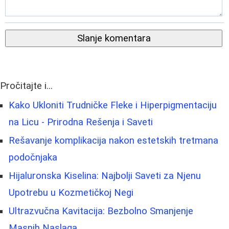
Slanje komentara
Pročitajte i...
Kako Ukloniti Trudničke Fleke i Hiperpigmentaciju
na Licu - Prirodna Rešenja i Saveti
Rešavanje komplikacija nakon estetskih tretmana
podočnjaka
Hijaluronska Kiselina: Najbolji Saveti za Njenu
Upotrebu u Kozmetičkoj Negi
Ultrazvučna Kavitacija: Bezbolno Smanjenje
Masnih Naslaga