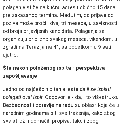
polaganje stiže na kućnu adresu obično 15 dana
pre zakazanog termina. Međutim, od prijave do
poziva može proći i dva, tri meseca, u zavisnosti
od broja prijavljenih kandidata. Polaganja se
organizuju približno svakog meseca, vikendom, u
zgradi na Terazijama 41, sa početkom u 9 sati
ujutro.
Šta nakon položenog ispita - perspektiva i
zapošljavanje
Jedno od najčešćih pitanja jeste
da li se isplati
polagati ovaj ispit
. Odgovor je - da, i to višestruko.
Bezbednost i zdravlje na radu
su oblast koja će u
narednim godinama biti sve traženija, kako zbog
sve strožih domaćih propisa, tako i zbog