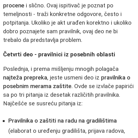
procene
i slično. Ovaj ispitivač je poznat po
temeljnosti - traži konkretne odgovore, često i
potpitanja. Ukoliko je akt urađen korektno i ukoliko
dobro poznajete sam pravilnik, ovaj deo ne bi
trebalo da predstavlja problem.
Četvrti deo - pravilnici iz posebnih oblasti
Poslednja, i prema mišljenju mnogih polagača
najteža prepreka
, jeste usmeni deo iz
pravilnika o
posebnim merama zaštite
. Ovde se izvlače papirići
sa po tri pitanja iz desetak različitih pravilnika.
Najčešće se susreću pitanja iz:
Pravilnika o zaštiti na radu na gradilištima
(elaborat o uređenju gradilišta, prijava radova,