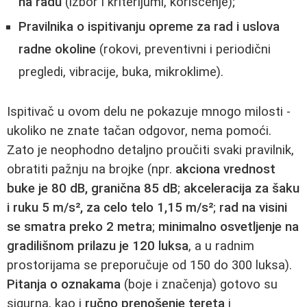
na radu
(izbor i kriterijumi, korišćenje);
Pravilnika o ispitivanju opreme za rad i uslova
radne okoline
(rokovi, preventivni i periodični
pregledi, vibracije, buka, mikroklime).
Ispitivač u ovom delu ne pokazuje mnogo milosti -
ukoliko ne znate tačan odgovor, nema pomoći.
Zato je neophodno detaljno proučiti svaki pravilnik,
obratiti pažnju na brojke (npr.
akciona vrednost
buke je 80 dB, granična 85 dB
;
akceleracija za šaku
i ruku 5 m/s², za celo telo 1,15 m/s²
;
rad na visini
se smatra preko 2 metra
;
minimalno osvetljenje na
gradilišnom prilazu je 120 luksa
, a u radnim
prostorijama se preporučuje od 150 do 300 luksa).
Pitanja o oznakama
(boje i značenja) gotovo su
sigurna, kao i
ručno prenošenje tereta
i