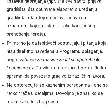
i stavke nabrajanja
(npr. šta sve sadrži prijava
gradilišta, šta obuhvata elaborat o uređenju
gradilišta, šta stoji na prijavi radova sa
azbestom, koji su faktori rizika kod ručnog
prenošenja tereta).
Primetno je da ispitivači postavljaju i pitanja koja
nisu direktno navedena u
Programu polaganja
,
poput
zahteva za mašine za lakšu upotrebu
ili
kontejnera
(iz Pravilnika o utovaru tereta). Budite
spremni da povežete gradivo iz različitih izvora.
Ne opterećujte se kaznenim odredbama - one se
retko traže u detaljima. Dovoljno je znati ko se
može kazniti i zbog čega.