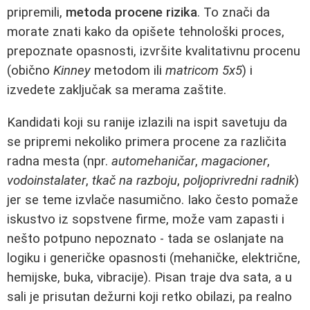
pripremili,
metoda procene rizika
. To znači da
morate znati kako da opišete tehnološki proces,
prepoznate opasnosti, izvršite kvalitativnu procenu
(obično
Kinney
metodom ili
matricom 5x5
) i
izvedete zaključak sa merama zaštite.
Kandidati koji su ranije izlazili na ispit savetuju da
se pripremi nekoliko primera procene za različita
radna mesta (npr.
automehaničar
,
magacioner
,
vodoinstalater
,
tkač na razboju
,
poljoprivredni radnik
)
jer se teme izvlače nasumično. Iako često pomaže
iskustvo iz sopstvene firme, može vam zapasti i
nešto potpuno nepoznato - tada se oslanjate na
logiku i generičke opasnosti (mehaničke, električne,
hemijske, buka, vibracije). Pisan traje dva sata, a u
sali je prisutan dežurni koji retko obilazi, pa realno