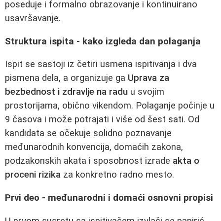
poseduje i formalno obrazovanje i kontinuirano
usavršavanje.
Struktura ispita - kako izgleda dan polaganja
Ispit se sastoji iz četiri usmena ispitivanja i dva
pismena dela, a organizuje ga
Uprava za
bezbednost i zdravlje na radu
u svojim
prostorijama, obično vikendom. Polaganje počinje u
9 časova i može potrajati i više od šest sati. Od
kandidata se očekuje solidno poznavanje
međunarodnih konvencija, domaćih zakona,
podzakonskih akata i sposobnost izrade
akta o
proceni rizika
za konkretno radno mesto.
Prvi deo - međunarodni i domaći osnovni propisi
U prvom susretu sa ispitivačem izvlači se papirić