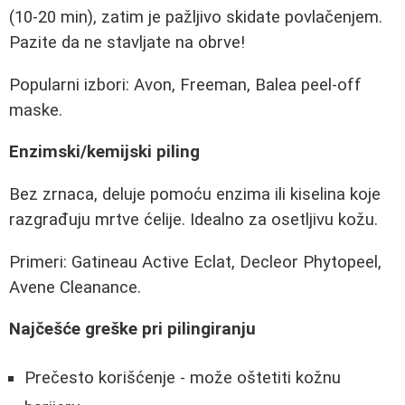
(10-20 min), zatim je pažljivo skidate povlačenjem.
Pazite da ne stavljate na obrve!
Popularni izbori: Avon, Freeman, Balea peel-off
maske.
Enzimski/kemijski piling
Bez zrnaca, deluje pomoću enzima ili kiselina koje
razgrađuju mrtve ćelije. Idealno za osetljivu kožu.
Primeri: Gatineau Active Eclat, Decleor Phytopeel,
Avene Cleanance.
Najčešće greške pri pilingiranju
Prečesto korišćenje - može oštetiti kožnu