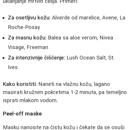
uklanjanje mrtvih ćelija. Primeri:
Za osetljivu kožu:
Alverde od marelice, Avene, La
Roche-Posay
Za masnu kožu:
Balea sa aloe verom, Nivea
Visage, Freeman
Za intenzivnije čišćenje:
Lush Ocean Salt, St.
Ives
Kako koristiti:
Naneti na vlažnu kožu, lagano
masirati kružnim pokretima 1-2 minuta, pa temeljno
isprati mlakom vodom.
Peel-off maske
Masku nanosite na čistu kožu i čekate da se osuši