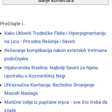
Slanje komentara
Pročitajte i...
Kako Ukloniti Trudničke Fleke i Hiperpigmentaciju
na Licu - Prirodna Rešenja i Saveti
Rešavanje komplikacija nakon estetskih tretmana
podočnjaka
Hijaluronska Kiselina: Najbolji Saveti za Njenu
Upotrebu u Kozmetičkoj Negi
Ultrazvučna Kavitacija: Bezbolno Smanjenje
Masnih Naslaga
Matične ćelije iz pupčane vrpce - sve što treba da
znate