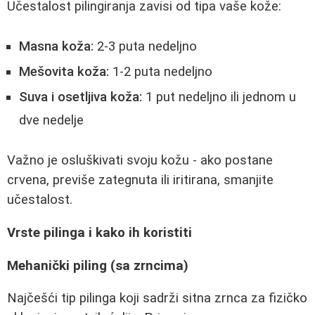
Učestalost pilingiranja zavisi od tipa vaše kože:
Masna koža:
2-3 puta nedeljno
Mešovita koža:
1-2 puta nedeljno
Suva i osetljiva koža:
1 put nedeljno ili jednom u
dve nedelje
Važno je osluškivati svoju kožu - ako postane
crvena, previše zategnuta ili iritirana, smanjite
učestalost.
Vrste pilinga i kako ih koristiti
Mehanički piling (sa zrncima)
Najčešći tip pilinga koji sadrži sitna zrnca za fizičko