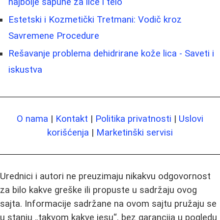
najbolje sapune za lice i telo
Estetski i Kozmetički Tretmani: Vodič kroz
Savremene Procedure
Rešavanje problema dehidrirane kože lica - Saveti i
iskustva
O nama
|
Kontakt
|
Politika privatnosti
|
Uslovi
korišćenja
|
Marketinški servisi
Urednici i autori ne preuzimaju nikakvu odgovornost
za bilo kakve greške ili propuste u sadržaju ovog
sajta. Informacije sadržane na ovom sajtu pružaju se
u stanju „takvom kakve jesu“, bez garancija u pogledu