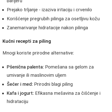
barijeru
Prejako trljanje - izaziva iritaciju i crvenilo
Korišćenje pregrubih pilinga za osetljivu kožu
Zanemarivanje hidratacije nakon pilinga
Kućni recepti za piling
Mnogi koriste prirodne alternative:
Pšenična palenta:
Pomešana sa gelom za
umivanje ili maslinovim uljem
Šećer i med:
Prirodni blagi piling
Kafa i jogurt:
Efikasna mešavina za čišćenje i
hidrataciju