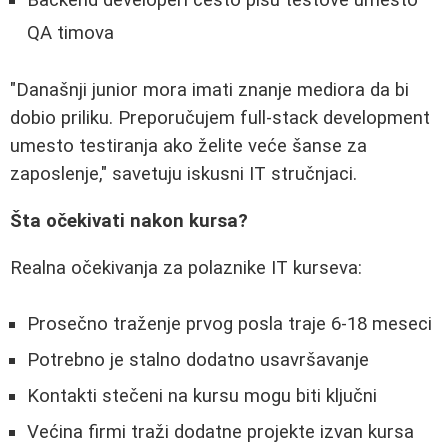
QA timova
"Današnji junior mora imati znanje mediora da bi
dobio priliku. Preporučujem full-stack development
umesto testiranja ako želite veće šanse za
zaposlenje," savetuju iskusni IT stručnjaci.
Šta očekivati nakon kursa?
Realna očekivanja za polaznike IT kurseva:
Prosečno traženje prvog posla traje 6-18 meseci
Potrebno je stalno dodatno usavršavanje
Kontakti stečeni na kursu mogu biti ključni
Većina firmi traži dodatne projekte izvan kursa