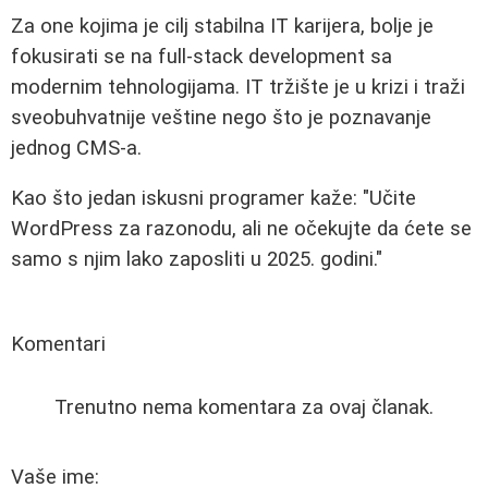
Za one kojima je cilj stabilna IT karijera, bolje je
fokusirati se na full-stack development sa
modernim tehnologijama. IT tržište je u krizi i traži
sveobuhvatnije veštine nego što je poznavanje
jednog CMS-a.
Kao što jedan iskusni programer kaže: "Učite
WordPress za razonodu, ali ne očekujte da ćete se
samo s njim lako zaposliti u 2025. godini."
Komentari
Trenutno nema komentara za ovaj članak.
Vaše ime: