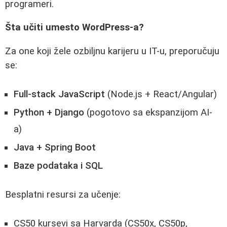
programeri.
Šta učiti umesto WordPress-a?
Za one koji žele ozbiljnu karijeru u IT-u, preporučuju
se:
Full-stack JavaScript
(Node.js + React/Angular)
Python + Django
(pogotovo sa ekspanzijom AI-
a)
Java + Spring Boot
Baze podataka i SQL
Besplatni resursi za učenje:
CS50 kursevi sa Harvarda (CS50x, CS50p,