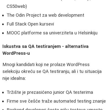
CS50web)
The Odin Project za web development
Full Stack Open kursevi
MOOC platforme sa univerziteta u Helsinkiju
Iskustva sa QA testiranjem - alternativa
WordPress-u
Mnogi kandidati koji ne prolaze WordPress
selekciju okreću se QA testiranju, ali i tu situacija
nije idealna:
Tržište je prezasićeno junior QA testerima
Firme sve češće traže automated testing znanje
Backend developeri često pišu testove umesto