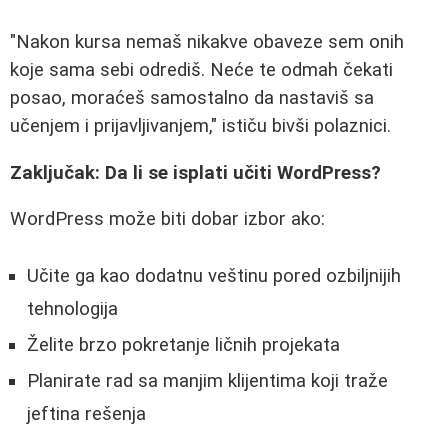
"Nakon kursa nemaš nikakve obaveze sem onih
koje sama sebi odrediš. Neće te odmah čekati
posao, moraćeš samostalno da nastaviš sa
učenjem i prijavljivanjem," ističu bivši polaznici.
Zaključak: Da li se isplati učiti WordPress?
WordPress može biti dobar izbor ako:
Učite ga kao dodatnu veštinu pored ozbiljnijih
tehnologija
Želite brzo pokretanje ličnih projekata
Planirate rad sa manjim klijentima koji traže
jeftina rešenja