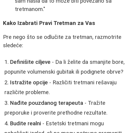
sam našla da to može biti povezano sa
tretmanom."
Kako Izabrati Pravi Tretman za Vas
Pre nego što se odlučite za tretman, razmotrite
sledeće:
Definišite ciljeve
- Da li želite da smanjite bore,
popunite volumenski gubitak ili podignete obrve?
Istražite opcije
- Različiti tretmani rešavaju
različite probleme.
Nađite pouzdanog terapeuta
- Tražite
preporuke i proverite prethodne rezultate.
Budite realni
- Estetski tretmani mogu