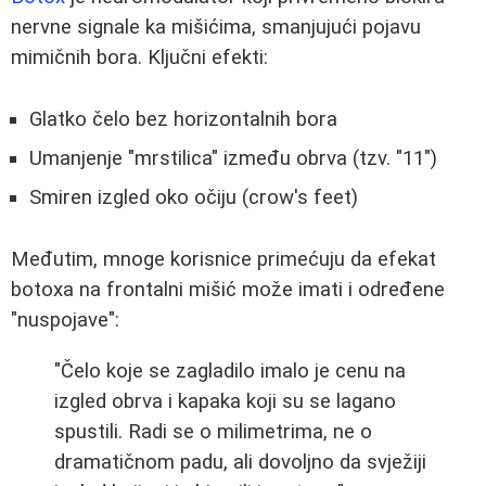
nervne signale ka mišićima, smanjujući pojavu
mimičnih bora. Ključni efekti:
Glatko čelo bez horizontalnih bora
Umanjenje "mrstilica" između obrva (tzv. "11")
Smiren izgled oko očiju (crow's feet)
Međutim, mnoge korisnice primećuju da efekat
botoxa na frontalni mišić može imati i određene
"nuspojave":
"Čelo koje se zagladilo imalo je cenu na
izgled obrva i kapaka koji su se lagano
spustili. Radi se o milimetrima, ne o
dramatičnom padu, ali dovoljno da svježiji