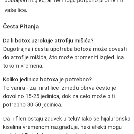
poboljšati izgled, ali ne mogu potpuno promeniti
vaše lice.
Česta Pitanja
Da li botox uzrokuje atrofiju mišića?
Dugotrajna i česta upotreba botoxa može dovesti
do atrofije mišića, što može promeniti izgled lica
tokom vremena.
Koliko jedinica botoxa je potrebno?
To varira - za mrstilice između obrva često je
dovoljno 15-25 jedinica, dok za celo može biti
potrebno 30-50 jedinica.
Da li fileri ostaju zauvek u telu? Iako se hijaluronska
kiselina vremenom razgrađuje, neki efekti mogu