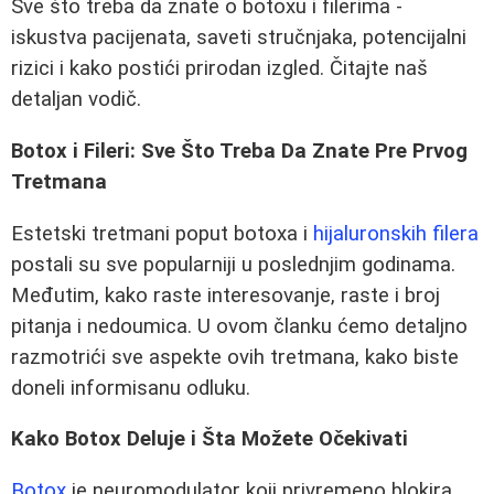
Sve što treba da znate o botoxu i filerima -
iskustva pacijenata, saveti stručnjaka, potencijalni
rizici i kako postići prirodan izgled. Čitajte naš
detaljan vodič.
Botox i Fileri: Sve Što Treba Da Znate Pre Prvog
Tretmana
Estetski tretmani poput botoxa i
hijaluronskih filera
postali su sve popularniji u poslednjim godinama.
Međutim, kako raste interesovanje, raste i broj
pitanja i nedoumica. U ovom članku ćemo detaljno
razmotrići sve aspekte ovih tretmana, kako biste
doneli informisanu odluku.
Kako Botox Deluje i Šta Možete Očekivati
Botox
je neuromodulator koji privremeno blokira