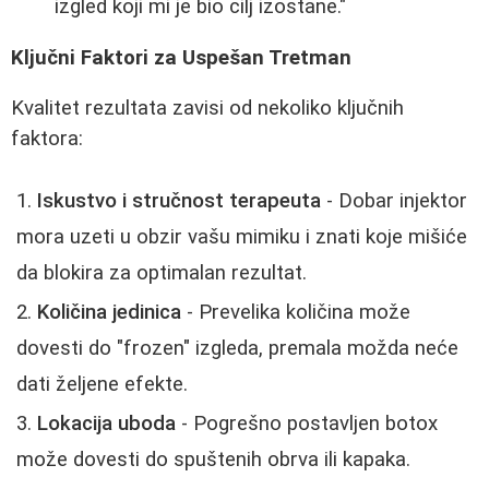
izgled koji mi je bio cilj izostane."
Ključni Faktori za Uspešan Tretman
Kvalitet rezultata zavisi od nekoliko ključnih
faktora:
Iskustvo i stručnost terapeuta
- Dobar injektor
mora uzeti u obzir vašu mimiku i znati koje mišiće
da blokira za optimalan rezultat.
Količina jedinica
- Prevelika količina može
dovesti do "frozen" izgleda, premala možda neće
dati željene efekte.
Lokacija uboda
- Pogrešno postavljen botox
može dovesti do spuštenih obrva ili kapaka.