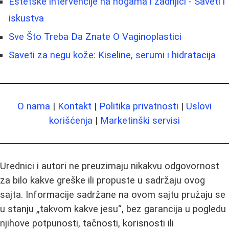
Estetske intervencije na nogama i zadnjici - Saveti i
iskustva
Sve Što Treba Da Znate O Vaginoplastici
Saveti za negu kože: Kiseline, serumi i hidratacija
O nama
|
Kontakt
|
Politika privatnosti
|
Uslovi
korišćenja
|
Marketinški servisi
Urednici i autori ne preuzimaju nikakvu odgovornost
za bilo kakve greške ili propuste u sadržaju ovog
sajta. Informacije sadržane na ovom sajtu pružaju se
u stanju „takvom kakve jesu“, bez garancija u pogledu
njihove potpunosti, tačnosti, korisnosti ili