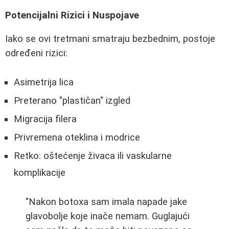
Potencijalni Rizici i Nuspojave
Iako se ovi tretmani smatraju bezbednim, postoje
određeni rizici:
Asimetrija lica
Preterano "plastičan" izgled
Migracija filera
Privremena oteklina i modrice
Retko: oštećenje živaca ili vaskularne
komplikacije
"Nakon botoxa sam imala napade jake
glavobolje koje inače nemam. Guglajući