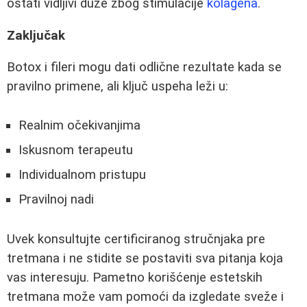
ostati vidljivi duže zbog stimulacije
kolagena
.
Zaključak
Botox i fileri mogu dati odlične rezultate kada se
pravilno primene, ali ključ uspeha leži u:
Realnim očekivanjima
Iskusnom terapeutu
Individualnom pristupu
Pravilnoj nadi
Uvek konsultujte certificiranog stručnjaka pre
tretmana i ne stidite se postaviti sva pitanja koja
vas interesuju. Pametno korišćenje estetskih
tretmana može vam pomoći da izgledate sveže i