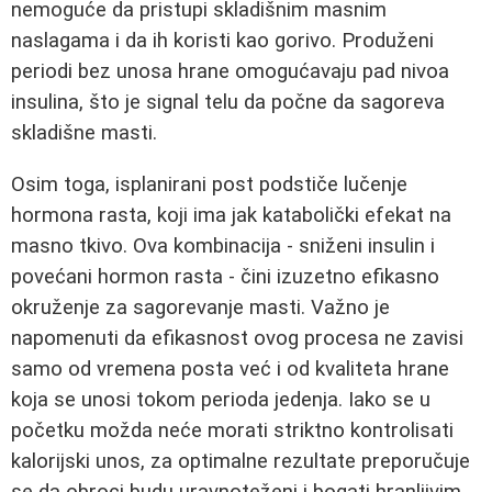
nemoguće da pristupi skladišnim masnim
naslagama i da ih koristi kao gorivo. Produženi
periodi bez unosa hrane omogućavaju pad nivoa
insulina, što je signal telu da počne da sagoreva
skladišne masti.
Osim toga, isplanirani post podstiče lučenje
hormona rasta, koji ima jak katabolički efekat na
masno tkivo. Ova kombinacija - sniženi insulin i
povećani hormon rasta - čini izuzetno efikasno
okruženje za sagorevanje masti. Važno je
napomenuti da efikasnost ovog procesa ne zavisi
samo od vremena posta već i od kvaliteta hrane
koja se unosi tokom perioda jedenja. Iako se u
početku možda neće morati striktno kontrolisati
kalorijski unos, za optimalne rezultate preporučuje
se da obroci budu uravnoteženi i bogati hranljivim