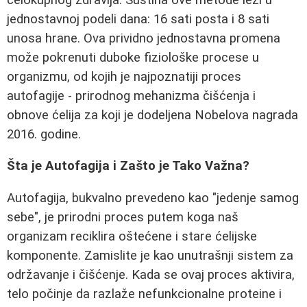
jednostavnoj podeli dana: 16 sati posta i 8 sati
unosa hrane. Ova prividno jednostavna promena
može pokrenuti duboke fiziološke procese u
organizmu, od kojih je najpoznatiji proces
autofagije - prirodnog mehanizma čišćenja i
obnove ćelija za koji je dodeljena Nobelova nagrada
2016. godine.
Šta je Autofagija i Zašto je Tako Važna?
Autofagija, bukvalno prevedeno kao "jedenje samog
sebe", je prirodni proces putem koga naš
organizam reciklira oštećene i stare ćelijske
komponente. Zamislite je kao unutrašnji sistem za
održavanje i čišćenje. Kada se ovaj proces aktivira,
telo počinje da razlaže nefunkcionalne proteine i