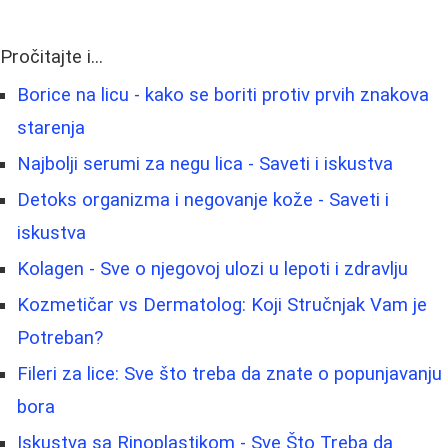
Pročitajte i...
Borice na licu - kako se boriti protiv prvih znakova
starenja
Najbolji serumi za negu lica - Saveti i iskustva
Detoks organizma i negovanje kože - Saveti i
iskustva
Kolagen - Sve o njegovoj ulozi u lepoti i zdravlju
Kozmetičar vs Dermatolog: Koji Stručnjak Vam je
Potreban?
Fileri za lice: Sve što treba da znate o popunjavanju
bora
Iskustva sa Rinoplastikom - Sve Što Treba da