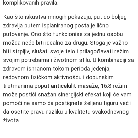
komplikovanih pravila.
Kao što iskustva mnogih pokazuju, put do boljeg
zdravlja putem isplaniranog posta je lično
putovanje. Ono što funkcioniše za jednu osobu
možda neće biti idealno za drugu. Stoga je važno
biti strpljiv, slušati svoje telo i prilagođavati režim
svojim potrebama i životnom stilu. U kombinaciji sa
zdravom ishranom tokom perioda jedenja,
redovnom fizičkom aktivnošću i dopunskim
tretmanima poput
anticelulit masaže
, 16:8 režim
može postići snažan sinergijski efekat koji će vam
pomoći ne samo da postignete željenu figuru već i
da osetite pravu razliku u kvalitetu svakodnevnog
života.