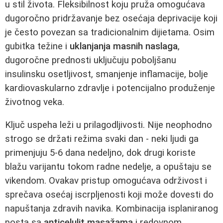
u stil života. Fleksibilnost koju pruža omogućava
dugoročno pridržavanje bez osećaja deprivacije koji
je često povezan sa tradicionalnim dijietama. Osim
gubitka težine i
uklanjanja masnih naslaga
,
dugoročne prednosti uključuju poboljšanu
insulinsku osetljivost, smanjenje inflamacije, bolje
kardiovaskularno zdravlje i potencijalno produženje
životnog veka.
Ključ uspeha leži u prilagodljivosti. Nije neophodno
strogo se držati režima svaki dan - neki ljudi ga
primenjuju 5-6 dana nedeljno, dok drugi koriste
blažu varijantu tokom radne nedelje, a opuštaju se
vikendom. Ovakav pristup omogućava održivost i
sprečava osećaj iscrpljenosti koji može dovesti do
napuštanja zdravih navika. Kombinacija isplaniranog
posta sa
anticelulit masažama
i redovnom