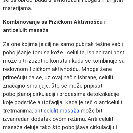
materijama.
Kombinovanje sa Fizičkom Aktivnošću i
anticelulit masaža
Za one kojima je cilj ne samo gubitak težine već i
poboljšanje tonusa kože i celulita, isplanirani post
može biti izuzetno koristan kada se kombinuje sa
redovnom fizičkom aktivnošću. Mnoge žene
primećuju da se, uz ovaj način ishrane, celulit
značajno smanjuje, što se može pripisati
poboljšanoj cirkulaciji i procesima detoksikacije
koje podstiče autofagija. Kada je reč o anticelulit
tretmanima,
anticelulit masaža
može biti
izvanredan dodatak ovom režimu. Anti celulit
masaža deluje tako što poboljšava cirkulaciju i