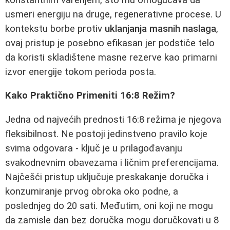
usmeri energiju na druge, regenerativne procese. U
kontekstu borbe protiv
uklanjanja masnih naslaga
,
ovaj pristup je posebno efikasan jer podstiče telo
da koristi skladištene masne rezerve kao primarni
izvor energije tokom perioda posta.
Kako Praktično Primeniti 16:8 Režim?
Jedna od najvećih prednosti 16:8 režima je njegova
fleksibilnost. Ne postoji jedinstveno pravilo koje
svima odgovara - ključ je u prilagođavanju
svakodnevnim obavezama i ličnim preferencijama.
Najčešći pristup uključuje preskakanje doručka i
konzumiranje prvog obroka oko podne, a
poslednjeg do 20 sati. Međutim, oni koji ne mogu
da zamisle dan bez doručka mogu doručkovati u 8