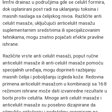
limfni drainaz u područjima gde se celulit formira,
dok isplanirani post radi na uklanjanju toksina i
masnih naslaga sa ćelijskog nivoa. Različite anti
celulit masaže, uključujući anticelulit masažu
suplementarnim sredstvima ili specijalizovanim
tehnikama, mogu znatno pojačati efekte pravilne
ishrane.
Različite vrste anti celulit masaži, poput ručne
anticelulit masaže ili anti-celulit masaže pomoću
specijalnih uređaja, mogu doprineti razbijanju
masnih čelija i poboljšanju izgleda kože. Redovna
primena anticelulit masažom u kombinaciji sa 16:8
režimom ishrane može dati izvanredne rezultate u
borbi protiv celulita. Mnoge anti celulit masaže i
anticelulit masaže su posebno dizajnirane da
stimulišu cirkulaciju i podstaknu organizam na