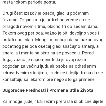
rasta tokom perioda posta.
Drugi čest izazov je osećaj gladi u početnim
fazama. Organizmu je potrebno vreme da se
prilagodi novom ritmu, obično tri do sedam dana.
Tokom ovog perioda, važno je piti dovoljno vode i
ostati dosledan. Mnogi primećuju da se nakon ovog
početnog perioda osećaj gladi značajno smanji, a
energija i mentalna bistrina se povećaju. Pored
toga, važno je napomenuti da je ovaj režim
pogodan za većinu ljudi, ali osobe sa određenim
zdravstvenim stanjima, trudnice i dojilje treba da se
konsultuju sa lekarom pre nego što ga primene.
Dugoročne Prednosti i Promena Stila Života
Za mnoge ljude, 16:8 režim prerasta iz obične dijete