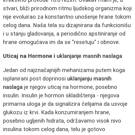
stvari, bliži prirodnom ritmu ljudskog organizma koji
nije evoluirao za konstantno unošenje hrane tokom
celog dana. Naša tela su dizajnirana da funkcionišu
i u stanju gladovanja, a periodično apstiniranje od
hrane omogućava im da se "resetuju" i obnove.
Uticaj na Hormone i
uklanjanje masnih naslaga
Jedan od najznačajnijih mehanizama putem koga
isplanirani post doprinosi
uklanjanju masnih
naslaga
je njegov uticaj na hormone, posebno
insulin. Insulin je hormon skladištenja - njegova
primarna uloga je da signalizira ćelijama da usvoje
glukozu iz krvi. Kada konzumiranjem hrane,
posebno ugljenih hidrata, održavamo visok nivo
insulina tokom celog dana, telu je gotovo