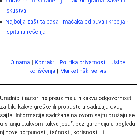
Zdrav način ishrane i gubitak kilograma: Saveti i
iskustva
Najbolja zaštita pasa i mačaka od buva i krpelja -
Ispitana rešenja
O nama
|
Kontakt
|
Politika privatnosti
|
Uslovi
korišćenja
|
Marketinški servisi
Urednici i autori ne preuzimaju nikakvu odgovornost
za bilo kakve greške ili propuste u sadržaju ovog
sajta. Informacije sadržane na ovom sajtu pružaju se
u stanju „takvom kakve jesu“, bez garancija u pogledu
njihove potpunosti, tačnosti, korisnosti ili