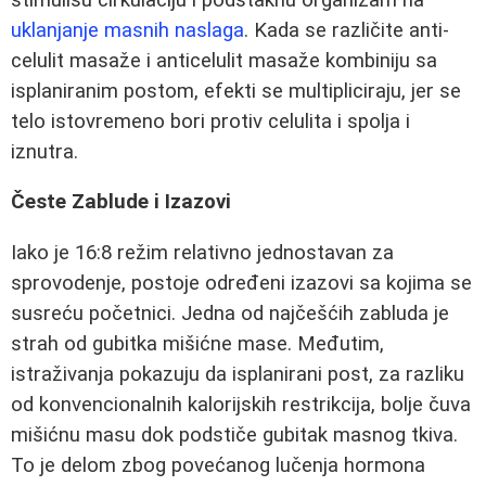
uklanjanje masnih naslaga
. Kada se različite anti-
celulit masaže i anticelulit masaže kombiniju sa
isplaniranim postom, efekti se multipliciraju, jer se
telo istovremeno bori protiv celulita i spolja i
iznutra.
Česte Zablude i Izazovi
Iako je 16:8 režim relativno jednostavan za
sprovodenje, postoje određeni izazovi sa kojima se
susreću početnici. Jedna od najčešćih zabluda je
strah od gubitka mišićne mase. Međutim,
istraživanja pokazuju da isplanirani post, za razliku
od konvencionalnih kalorijskih restrikcija, bolje čuva
mišićnu masu dok podstiče gubitak masnog tkiva.
To je delom zbog povećanog lučenja hormona