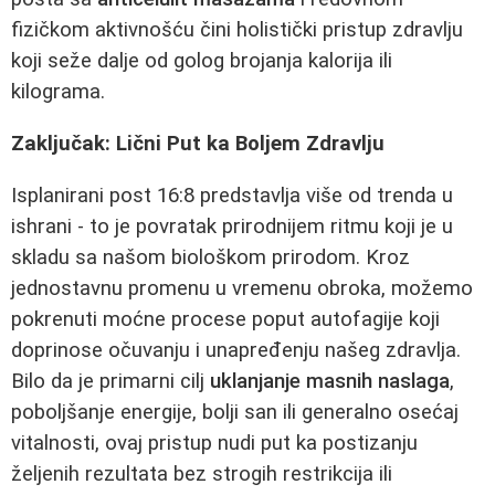
fizičkom aktivnošću čini holistički pristup zdravlju
koji seže dalje od golog brojanja kalorija ili
kilograma.
Zaključak: Lični Put ka Boljem Zdravlju
Isplanirani post 16:8 predstavlja više od trenda u
ishrani - to je povratak prirodnijem ritmu koji je u
skladu sa našom biološkom prirodom. Kroz
jednostavnu promenu u vremenu obroka, možemo
pokrenuti moćne procese poput autofagije koji
doprinose očuvanju i unapređenju našeg zdravlja.
Bilo da je primarni cilj
uklanjanje masnih naslaga
,
poboljšanje energije, bolji san ili generalno osećaj
vitalnosti, ovaj pristup nudi put ka postizanju
željenih rezultata bez strogih restrikcija ili