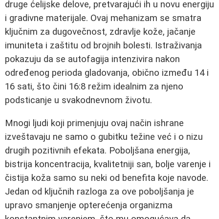
druge ćelijske delove, pretvarajući ih u novu energiju
i gradivne materijale. Ovaj mehanizam se smatra
ključnim za dugovečnost, zdravlje kože, jačanje
imuniteta i zaštitu od brojnih bolesti. Istraživanja
pokazuju da se autofagija intenzivira nakon
određenog perioda gladovanja, obično između 14 i
16 sati, što čini 16:8 režim idealnim za njeno
podsticanje u svakodnevnom životu.
Mnogi ljudi koji primenjuju ovaj način ishrane
izveštavaju ne samo o gubitku težine već i o nizu
drugih pozitivnih efekata. Poboljšana energija,
bistrija koncentracija, kvalitetniji san, bolje varenje i
čistija koža samo su neki od benefita koje navode.
Jedan od ključnih razloga za ove poboljšanja je
upravo smanjenje opterećenja organizma
konstantnim varenjem, što mu omogućava da