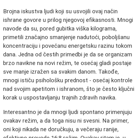
Brojna iskustva ljudi koji su usvojili ovaj način
ishrane govore u prilog njegovoj efikasnosti. Mnogi
navode da su, pored gubitka viška kilograma,
primetili značajno smanjenje nadutoći, poboljšanu
koncentraciju i povećanu energetsku razinu tokom
dana. Jedna od čestih primedbi je da se organizam
brzo navikne na novi režim, te osećaj gladi postaje
sve manje izražen sa svakim danom. Takođe,
mnogi ističu psihološku prednost - osećaj kontrole
nad svojim apetitom i ishranom, što je često ključni
korak u uspostavljanju trajnih zdravih navika.
Interesantno je da mnogi ljudi spontano primenjuju
ovakav režim, a da toga nisu ni svesni. Na primer,
oni koji nikada ne doručkuju, a večeraju ranije,
efektivno provode 16:8 režim. Ovakav ritam je, u