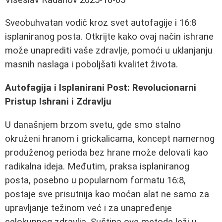
Sveobuhvatan vodič kroz svet autofagije i 16:8
isplaniranog posta. Otkrijte kako ovaj način ishrane
može unaprediti vaše zdravlje, pomoći u uklanjanju
masnih naslaga i poboljšati kvalitet života.
Autofagija i Isplanirani Post: Revolucionarni
Pristup Ishrani i Zdravlju
U današnjem brzom svetu, gde smo stalno
okruženi hranom i grickalicama, koncept namernog
produženog perioda bez hrane može delovati kao
radikalna ideja. Međutim, praksa isplaniranog
posta, posebno u popularnom formatu 16:8,
postaje sve prisutnija kao moćan alat ne samo za
upravljanje težinom već i za unapređenje
celokupnog zdravlja. Suština ove metode leži u