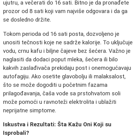
ujutru, a večerati do 16 sati. Bitno je da pronađete
prozor od 8 sati koji vam najviše odgovara i da ga
se dosledno držite.
Tokom perioda od 16 sati posta, dozvoljeno je
unositi tečnosti koje ne sadrže kalorije. To uključuje
vodu, crnu kafu i biljne čajeve bez šećera. Važno je
naglasiti da dodaci poput mleka, šećera ili bilo
kakvih zaslađivača prekidaju post i onemogućavaju
autofagiju. Ako osetite glavobolju ili malaksalost,
što se može dogoditi u početnim fazama
prilagođavanja, čaša vode sa prstohvatom soli
može pomoći u ravnoteži elektrolita i ublažiti
neprijatne simptome.
Iskustva i Rezultati: Šta Kažu Oni Koji su
Isprobali?