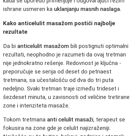
kada se uporedo primenjuje i odgovarajući režim
ishrane usmeren ka
uklanjanju masnih naslaga
.
Kako anticelulit masažom postići najbolje
rezultate
Da bi
anticelulit masažom
bili postignuti optimalni
rezultati, neophodno je razumeti da ovaj tretman
nije jednokratno rešenje. Redovnost je ključna -
preporučuje se serija od deset do petnaest
tretmana, sa učestalošću od dva do tri puta
nedeljno. Svaki tretman traje između trideset i
šezdeset minuta, u zavisnosti od veličine tretirane
zone i intenziteta masaže.
Tokom tretmana
anti celulit masaži
, terapeut se
fokusira na zone gde je celulit najizraženiji.