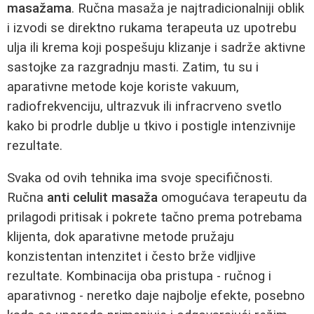
masažama
. Ručna masaža je najtradicionalniji oblik
i izvodi se direktno rukama terapeuta uz upotrebu
ulja ili krema koji pospešuju klizanje i sadrže aktivne
sastojke za razgradnju masti. Zatim, tu su i
aparativne metode koje koriste vakuum,
radiofrekvenciju, ultrazvuk ili infracrveno svetlo
kako bi prodrle dublje u tkivo i postigle intenzivnije
rezultate.
Svaka od ovih tehnika ima svoje specifičnosti.
Ručna
anti celulit masaža
omogućava terapeutu da
prilagodi pritisak i pokrete tačno prema potrebama
klijenta, dok aparativne metode pružaju
konzistentan intenzitet i često brže vidljive
rezultate. Kombinacija oba pristupa - ručnog i
aparativnog - neretko daje najbolje efekte, posebno