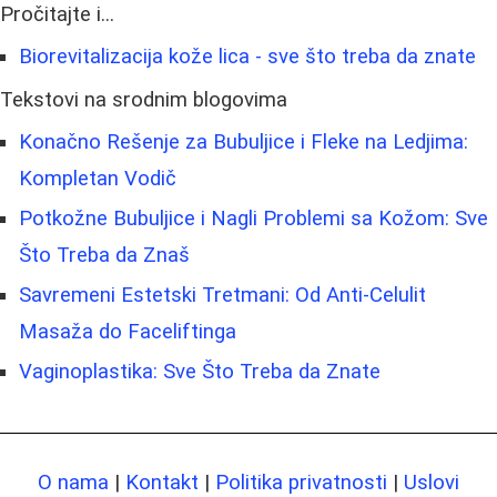
Pročitajte i...
Biorevitalizacija kože lica - sve što treba da znate
Tekstovi na srodnim blogovima
Konačno Rešenje za Bubuljice i Fleke na Ledjima:
Kompletan Vodič
Potkožne Bubuljice i Nagli Problemi sa Kožom: Sve
Što Treba da Znaš
Savremeni Estetski Tretmani: Od Anti-Celulit
Masaža do Faceliftinga
Vaginoplastika: Sve Što Treba da Znate
O nama
|
Kontakt
|
Politika privatnosti
|
Uslovi