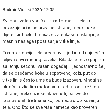
Radmir Vidicki
2026-07-08
Sveobuhvatan vodič o transformaciji tela koji
povezuje principe pravilne ishrane, medicinske
dijete i anticelulit masaže za efikasno uklanjanje
masnih naslaga i postizanje vitke linije.
Transformacija tela predstavlja jedan od najčešćih
ciljeva savremenog čoveka. Bilo da je reč o pripremi
za letnju sezonu, važan događaj ili jednostavno želji
da se osećamo bolje u sopstvenoj koži, put do
vitke linije često ume da bude izazovan. Mnogi se
okreću različitim metodama - od strogih režima
ishrane, preko fizičke aktivnosti, pa sve do
raznovrsnih tretmana koji pomažu u oblikovanju
tela. Ono što se sve više nameće kao proveren