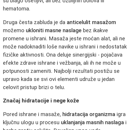
su blago osetljivi, ali bez ozbiljnih bolova ili
hematoma.
Druga česta zabluda je da
anticelulit masažom
možemo
ukloniti masne naslage
bez ikakve
promene u ishrani. Masaža jeste moćan alat, ali ne
može nadoknaditi loše navike u ishrani i nedostatak
fizičke aktivnosti. Ona deluje sinergijski - pojačava
efekte zdrave ishrane i vežbanja, ali ih ne može u
potpunosti zameniti. Najbolji rezultati postižu se
upravo kada se svi ovi elementi udruže u jedan
celovit pristup brizi o telu.
Značaj hidratacije i nege kože
Pored ishrane i masaže,
hidratacija organizma
igra
ključnu ulogu u procesu
uklanjanja masnih naslaga
i