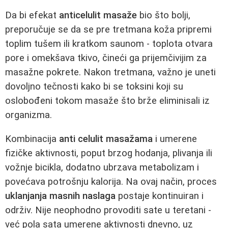
Da bi efekat
anticelulit masaže
bio što bolji,
preporučuje se da se pre tretmana koža pripremi
toplim tušem ili kratkom saunom - toplota otvara
pore i omekšava tkivo, čineći ga prijemčivijim za
masažne pokrete. Nakon tretmana, važno je uneti
dovoljno tečnosti kako bi se toksini koji su
oslobođeni tokom masaže što brže eliminisali iz
organizma.
Kombinacija
anti celulit masažama
i umerene
fizičke aktivnosti, poput brzog hodanja, plivanja ili
vožnje bicikla, dodatno ubrzava metabolizam i
povećava potrošnju kalorija. Na ovaj način, proces
uklanjanja masnih naslaga
postaje kontinuiran i
održiv. Nije neophodno provoditi sate u teretani -
već pola sata umerene aktivnosti dnevno, uz