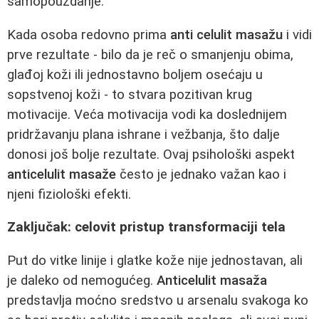
samopouzdanje.
Kada osoba redovno prima
anti celulit masažu
i vidi
prve rezultate - bilo da je reč o smanjenju obima,
glađoj koži ili jednostavno boljem osećaju u
sopstvenoj koži - to stvara pozitivan krug
motivacije. Veća motivacija vodi ka doslednijem
pridržavanju plana ishrane i vežbanja, što dalje
donosi još bolje rezultate. Ovaj psihološki aspekt
anticelulit masaže
često je jednako važan kao i
njeni fiziološki efekti.
Zaključak: celovit pristup transformaciji tela
Put do vitke linije i glatke kože nije jednostavan, ali
je daleko od nemogućeg.
Anticelulit masaža
predstavlja moćno sredstvo u arsenalu svakoga ko