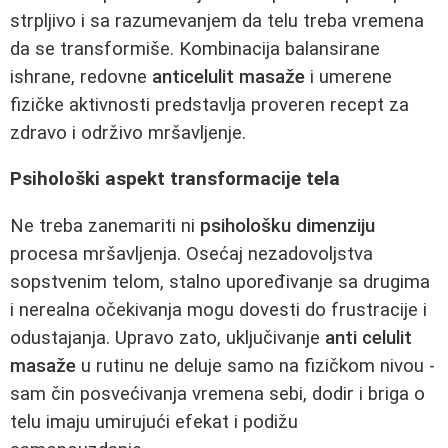
strpljivo i sa razumevanjem da telu treba vremena
da se transformiše. Kombinacija balansirane
ishrane, redovne
anticelulit masaže
i umerene
fizičke aktivnosti predstavlja proveren recept za
zdravo i održivo mršavljenje.
Psihološki aspekt transformacije tela
Ne treba zanemariti ni
psihološku dimenziju
procesa mršavljenja. Osećaj nezadovoljstva
sopstvenim telom, stalno upoređivanje sa drugima
i nerealna očekivanja mogu dovesti do frustracije i
odustajanja. Upravo zato, uključivanje
anti celulit
masaže
u rutinu ne deluje samo na fizičkom nivou -
sam čin posvećivanja vremena sebi, dodir i briga o
telu imaju umirujući efekat i podižu