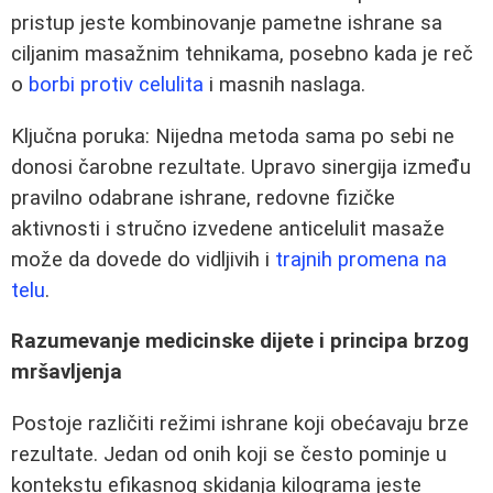
pristup jeste kombinovanje pametne ishrane sa
ciljanim masažnim tehnikama, posebno kada je reč
o
borbi protiv celulita
i masnih naslaga.
Ključna poruka: Nijedna metoda sama po sebi ne
donosi čarobne rezultate. Upravo sinergija između
pravilno odabrane ishrane, redovne fizičke
aktivnosti i stručno izvedene anticelulit masaže
može da dovede do vidljivih i
trajnih promena na
telu
.
Razumevanje medicinske dijete i principa brzog
mršavljenja
Postoje različiti režimi ishrane koji obećavaju brze
rezultate. Jedan od onih koji se često pominje u
kontekstu efikasnog skidanja kilograma jeste