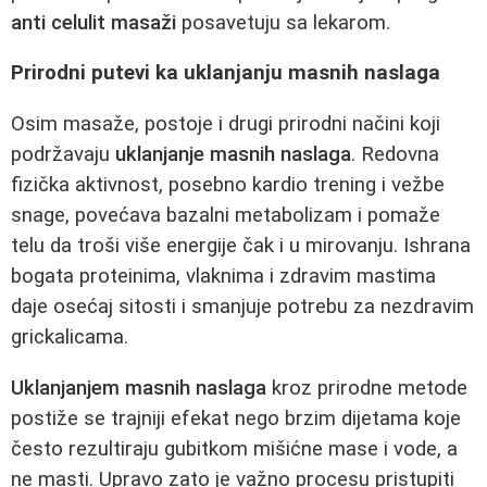
anti celulit masaži
posavetuju sa lekarom.
Prirodni putevi ka uklanjanju masnih naslaga
Osim masaže, postoje i drugi prirodni načini koji
podržavaju
uklanjanje masnih naslaga
. Redovna
fizička aktivnost, posebno kardio trening i vežbe
snage, povećava bazalni metabolizam i pomaže
telu da troši više energije čak i u mirovanju. Ishrana
bogata proteinima, vlaknima i zdravim mastima
daje osećaj sitosti i smanjuje potrebu za nezdravim
grickalicama.
Uklanjanjem masnih naslaga
kroz prirodne metode
postiže se trajniji efekat nego brzim dijetama koje
često rezultiraju gubitkom mišićne mase i vode, a
ne masti. Upravo zato je važno procesu pristupiti