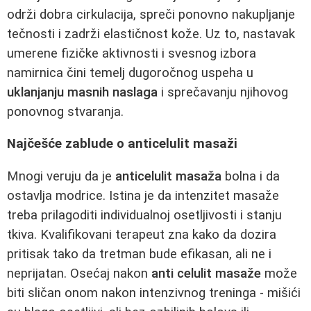
održi dobra cirkulacija, spreči ponovno nakupljanje
tečnosti i zadrži elastičnost kože. Uz to, nastavak
umerene fizičke aktivnosti i svesnog izbora
namirnica čini temelj dugoročnog uspeha u
uklanjanju masnih naslaga
i sprečavanju njihovog
ponovnog stvaranja.
Najčešće zablude o anticelulit masaži
Mnogi veruju da je
anticelulit masaža
bolna i da
ostavlja modrice. Istina je da intenzitet masaže
treba prilagoditi individualnoj osetljivosti i stanju
tkiva. Kvalifikovani terapeut zna kako da dozira
pritisak tako da tretman bude efikasan, ali ne i
neprijatan. Osećaj nakon
anti celulit masaže
može
biti sličan onom nakon intenzivnog treninga - mišići