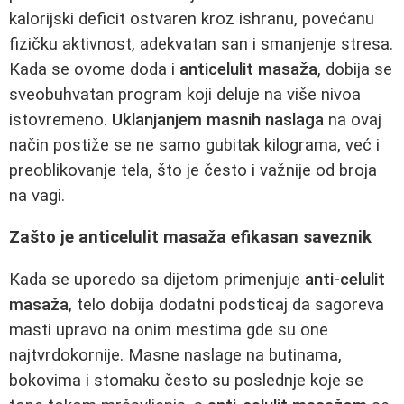
kalorijski deficit ostvaren kroz ishranu, povećanu
fizičku aktivnost, adekvatan san i smanjenje stresa.
Kada se ovome doda i
anticelulit masaža
, dobija se
sveobuhvatan program koji deluje na više nivoa
istovremeno.
Uklanjanjem masnih naslaga
na ovaj
način postiže se ne samo gubitak kilograma, već i
preoblikovanje tela, što je često i važnije od broja
na vagi.
Zašto je anticelulit masaža efikasan saveznik
Kada se uporedo sa dijetom primenjuje
anti-celulit
masaža
, telo dobija dodatni podsticaj da sagoreva
masti upravo na onim mestima gde su one
najtvrdokornije. Masne naslage na butinama,
bokovima i stomaku često su poslednje koje se