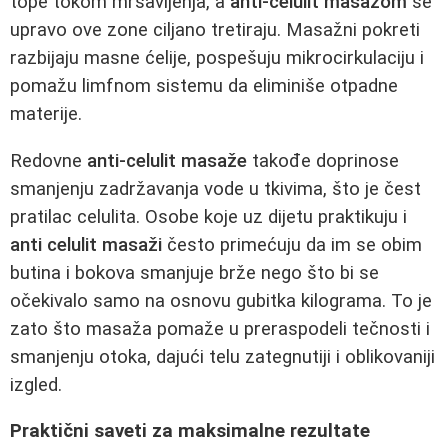
tope tokom mršavljenja, a
anti-celulit masažom
se
upravo ove zone ciljano tretiraju. Masažni pokreti
razbijaju masne ćelije, pospešuju mikrocirkulaciju i
pomažu limfnom sistemu da eliminiše otpadne
materije.
Redovne
anti-celulit masaže
takođe doprinose
smanjenju zadržavanja vode u tkivima, što je čest
pratilac celulita. Osobe koje uz dijetu praktikuju i
anti celulit masaži
često primećuju da im se obim
butina i bokova smanjuje brže nego što bi se
očekivalo samo na osnovu gubitka kilograma. To je
zato što masaža pomaže u preraspodeli tečnosti i
smanjenju otoka, dajući telu zategnutiji i oblikovaniji
izgled.
Praktični saveti za maksimalne rezultate