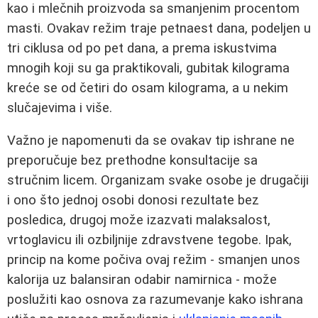
kao i mlečnih proizvoda sa smanjenim procentom
masti. Ovakav režim traje petnaest dana, podeljen u
tri ciklusa od po pet dana, a prema iskustvima
mnogih koji su ga praktikovali, gubitak kilograma
kreće se od četiri do osam kilograma, a u nekim
slučajevima i više.
Važno je napomenuti da se ovakav tip ishrane ne
preporučuje bez prethodne konsultacije sa
stručnim licem. Organizam svake osobe je drugačiji
i ono što jednoj osobi donosi rezultate bez
posledica, drugoj može izazvati malaksalost,
vrtoglavicu ili ozbiljnije zdravstvene tegobe. Ipak,
princip na kome počiva ovaj režim - smanjen unos
kalorija uz balansiran odabir namirnica - može
poslužiti kao osnova za razumevanje kako ishrana