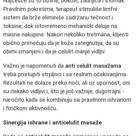
Najčešće su to butine, bokovi, zadnjica i stomak.
Pravilnim pokretima, terapeut stimuliše limfni
sistem da brže eliminiše zadržanu tečnost i
toksine, dok istovremeno mehanički deluje na
masne nakupine. Nakon nekoliko tretmana, klijenti
obično primećuju da je koža zategnutija, da su
obimi smanjeni i da je celulit manje vidljiv.
Važno je napomenuti da
anti celulit masažama
treba pristupiti strpljivo i sa realnim očekivanjima.
Rezultati ne dolaze preko noći, ali uz upornost, oni
su itekako vidljivi i, što je još važnije, dugotrajni -
naročito kada se kombinuju sa pravilnom ishranom
i fizičkom aktivnošću.
Sinergija ishrane i anticelulit masaže