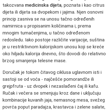
takozvana
medicinska dijeta
, poznata i kao citrus
dijeta ili dijeta sa dvopekom i jajima. Njen osnovni
princip zasniva se na unosu tačno određenih
namirnica u propisanim količinama i, prema
mnogim tumačenjima, u tačno određenom
redosledu. Iako postoje različite varijacije, suština
je u restriktivnom kalorijskom unosu koji se kreće
oko hiljadu kalorija dnevno, što dovodi do relativno
brzog smanjenja telesne mase.
Doručak je tokom čitavog ciklusa uglavnom isti i
sastoji se od voća - najčešće pomorandže ili
grejpfruta - uz dvopek i nezaslađeni čaj ili kafu.
Ručak i večera se smenjuju kroz dane i uključuju
kombinacije kuvanih jaja, nemasnog mesa, svežeg
povrća poput paradajza, krastavca i zelene salate,