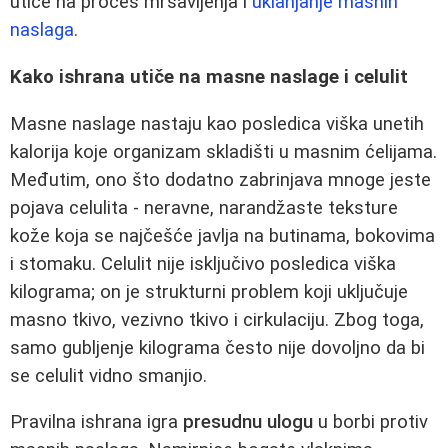
utiče na proces mršavljenja i
uklanjanje masnih
naslaga
.
Kako ishrana utiče na masne naslage i celulit
Masne naslage nastaju kao posledica viška unetih
kalorija koje organizam skladišti u masnim ćelijama.
Međutim, ono što dodatno zabrinjava mnoge jeste
pojava celulita - neravne, narandžaste teksture
kože koja se najčešće javlja na butinama, bokovima
i stomaku. Celulit nije isključivo posledica viška
kilograma; on je strukturni problem koji uključuje
masno tkivo, vezivno tkivo i cirkulaciju. Zbog toga,
samo gubljenje kilograma često nije dovoljno da bi
se celulit vidno smanjio.
Pravilna ishrana igra
presudnu ulogu
u borbi protiv