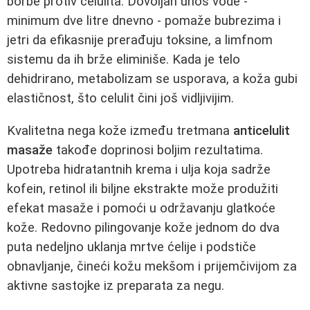
borbe protiv celulita. Dovoljan unos vode -
minimum dve litre dnevno - pomaže bubrezima i
jetri da efikasnije prerađuju toksine, a limfnom
sistemu da ih brže eliminiše. Kada je telo
dehidrirano, metabolizam se usporava, a koža gubi
elastičnost, što celulit čini još vidljivijim.
Kvalitetna nega kože između tretmana
anticelulit
masaže
takođe doprinosi boljim rezultatima.
Upotreba hidratantnih krema i ulja koja sadrže
kofein, retinol ili biljne ekstrakte može produžiti
efekat masaže i pomoći u održavanju glatkoće
kože. Redovno pilingovanje kože jednom do dva
puta nedeljno uklanja mrtve ćelije i podstiče
obnavljanje, čineći kožu mekšom i prijemčivijom za
aktivne sastojke iz preparata za negu.