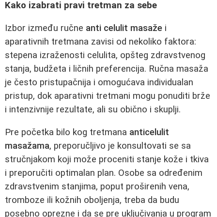
Kako izabrati pravi tretman za sebe
Izbor između ručne
anti celulit masaže
i
aparativnih tretmana zavisi od nekoliko faktora:
stepena izraženosti celulita, opšteg zdravstvenog
stanja, budžeta i ličnih preferencija. Ručna masaža
je često pristupačnija i omogućava individualan
pristup, dok aparativni tretmani mogu ponuditi brže
i intenzivnije rezultate, ali su obično i skuplji.
Pre početka bilo kog tretmana
anticelulit
masažama
, preporučljivo je konsultovati se sa
stručnjakom koji može proceniti stanje kože i tkiva
i preporučiti optimalan plan. Osobe sa određenim
zdravstvenim stanjima, poput proširenih vena,
tromboze ili kožnih oboljenja, treba da budu
posebno oprezne i da se pre uključivanja u program