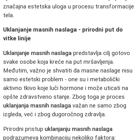
značajna estetska uloga u procesu transformacije
tela.
Uklanjanje masnih naslaga - prirodni put do
vitke linije
Uklanjanje masnih naslaga
predstavlja cilj gotovo
svake osobe koja kreće na put mršavljenja.
Međutim, važno je shvatiti da masne naslage nisu
samo estetski problem - one su i metabolički
aktivno tkivo koje luči hormone i može uticati na
opšte zdravstveno stanje. Zbog toga je proces
uklanjanja masnih naslaga
važan ne samo zbog
izgleda, već i zbog dugoročnog zdravlja.
Prirodni pristup
uklanjanju masnih naslaga
podrazumeva kombinaciju nekoliko faktora: