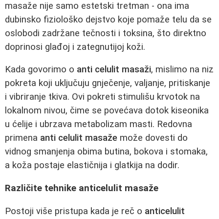
masaže nije samo estetski tretman - ona ima
dubinsko fiziološko dejstvo koje pomaže telu da se
oslobodi zadržane tečnosti i toksina, što direktno
doprinosi glađoj i zategnutijoj koži.
Kada govorimo o
anti celulit masaži
, mislimo na niz
pokreta koji uključuju gnječenje, valjanje, pritiskanje
i vibriranje tkiva. Ovi pokreti stimulišu krvotok na
lokalnom nivou, čime se povećava dotok kiseonika
u ćelije i ubrzava metabolizam masti. Redovna
primena
anti celulit masaže
može dovesti do
vidnog smanjenja obima butina, bokova i stomaka,
a koža postaje elastičnija i glatkija na dodir.
Različite tehnike anticelulit masaže
Postoji više pristupa kada je reč o
anticelulit