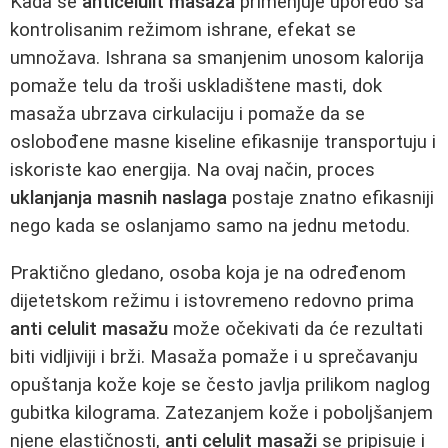
Kada se
anticelulit masaža
primenjuje uporedo sa
kontrolisanim režimom ishrane, efekat se
umnožava. Ishrana sa smanjenim unosom kalorija
pomaže telu da troši uskladištene masti, dok
masaža ubrzava cirkulaciju i pomaže da se
oslobođene masne kiseline efikasnije transportuju i
iskoriste kao energija. Na ovaj način, proces
uklanjanja masnih naslaga
postaje znatno efikasniji
nego kada se oslanjamo samo na jednu metodu.
Praktično gledano, osoba koja je na određenom
dijetetskom režimu i istovremeno redovno prima
anti celulit masažu
može očekivati da će rezultati
biti vidljiviji i brži. Masaža pomaže i u sprečavanju
opuštanja kože koje se često javlja prilikom naglog
gubitka kilograma. Zatezanjem kože i poboljšanjem
njene elastičnosti,
anti celulit masaži
se pripisuje i