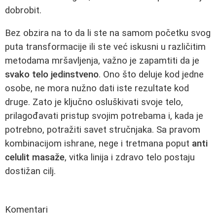
dobrobit.
Bez obzira na to da li ste na samom početku svog
puta transformacije ili ste već iskusni u različitim
metodama mršavljenja, važno je zapamtiti da je
svako telo jedinstveno
. Ono što deluje kod jedne
osobe, ne mora nužno dati iste rezultate kod
druge. Zato je ključno osluškivati svoje telo,
prilagođavati pristup svojim potrebama i, kada je
potrebno, potražiti savet stručnjaka. Sa pravom
kombinacijom ishrane, nege i tretmana poput
anti
celulit masaže
, vitka linija i zdravo telo postaju
dostižan cilj.
Komentari