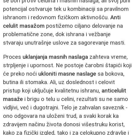
se bori protiv celulita i masnih naslaga, ali svoj puni
potencijal ostvaruje tek u kombinaciji sa pravilnom
ishranom i redovnom fizičkom aktivnošću.
Anti
celulit masažom
postižemo ciljano delovanje na
problematične zone, dok ishrana i vežbanje
stvaraju unutrašnje uslove za sagorevanje masti.
Proces
uklanjanja masnih naslaga
zahteva vreme,
strpljenje i upornost. Ne postoje čarobni štapići koji
će preko noći
ukloniti masne naslage
sa bokova,
butina ili stomaka. Ali, uz doslednost i celovit
pristup koji uključuje kvalitetnu ishranu,
anticelulit
masaže
i brigu o telu u celini, rezultati su ne samo
vidljivi, već i dugotrajni. Telo je zahvalan saveznik -
ono odgovara na uloženi trud, a svaki korak ka
zdravijem načinu života donosi višestruku korist,
kako za fizički izgled, tako i za celokupno zdravlje i