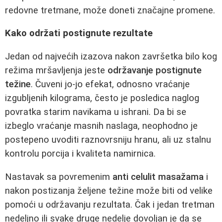
redovne tretmane, može doneti značajne promene.
Kako održati postignute rezultate
Jedan od najvećih izazova nakon završetka bilo kog
režima mršavljenja jeste
održavanje postignute
težine
. Čuveni jo-jo efekat, odnosno vraćanje
izgubljenih kilograma, često je posledica naglog
povratka starim navikama u ishrani. Da bi se
izbeglo vraćanje masnih naslaga, neophodno je
postepeno uvoditi raznovrsniju hranu, ali uz stalnu
kontrolu porcija i kvaliteta namirnica.
Nastavak sa povremenim
anti celulit masažama
i
nakon postizanja željene težine može biti od velike
pomoći u održavanju rezultata. Čak i jedan tretman
nedeljno ili svake druge nedelje dovoljan je da se