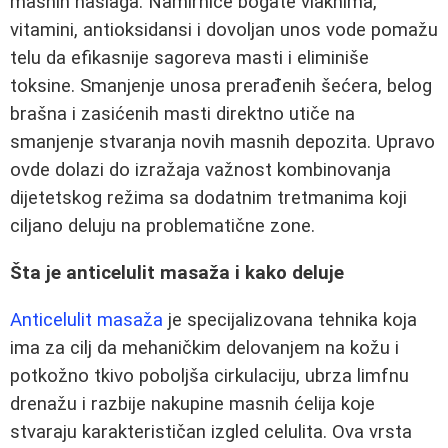
masnih naslaga. Namirnice bogate vlaknima,
vitamini, antioksidansi i dovoljan unos vode pomažu
telu da efikasnije sagoreva masti i eliminiše
toksine. Smanjenje unosa prerađenih šećera, belog
brašna i zasićenih masti direktno utiče na
smanjenje stvaranja novih masnih depozita. Upravo
ovde dolazi do izražaja važnost kombinovanja
dijetetskog režima sa dodatnim tretmanima koji
ciljano deluju na problematične zone.
Šta je anticelulit masaža i kako deluje
Anticelulit masaža
je specijalizovana tehnika koja
ima za cilj da mehaničkim delovanjem na kožu i
potkožno tkivo poboljša cirkulaciju, ubrza limfnu
drenažu i razbije nakupine masnih ćelija koje
stvaraju karakterističan izgled celulita. Ova vrsta