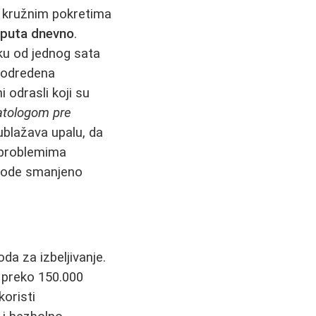
m kružnim pokretima
 puta dnevno
.
ku od jednog sata
e odredena
 odrasli koji su
atologom pre
ublažava upalu, da
 problemima
navode smanjeno
a za izbeljivanje.
a preko 150.000
koristi