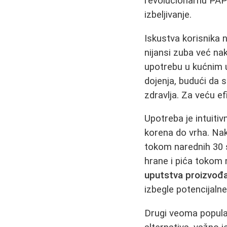
revolucionarnu PAP 
izbeljivanje.
Iskustva korisnika
nijansi zuba već na
upotrebu u kućnim u
dojenja, budući da s
zdravlja. Za veću e
Upotreba je intuiti
korena do vrha. Nak
tokom narednih 30 s
hrane i pića tokom 
uputstva proizvođa
izbegle potencijaln
Drugi veoma populara