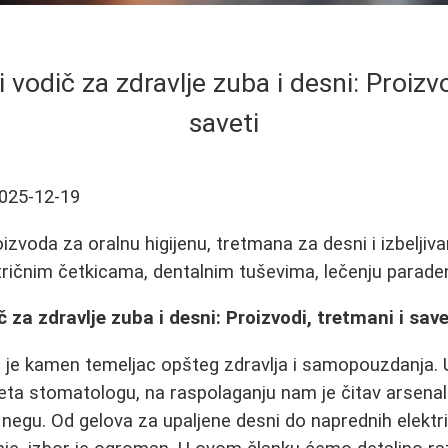
vodič za zdravlje zuba i desni: Proizvo
saveti
025-12-19
izvoda za oralnu higijenu, tretmana za desni i izbeljiv
ektričnim četkicama, dentalnim tuševima, lečenju parad
za zdravlje zuba i desni: Proizvodi, tretmani i save
e je kamen temeljac opšteg zdravlja i samopouzdanja.
ta stomatologu, na raspolaganju nam je čitav arsenal
egu. Od gelova za upaljene desni do naprednih električ