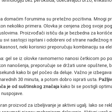
tehnologiju bez peroksida, obećavajući brzo, efikasno
 na domaćim forumima su pretežno pozitivna. Mnogi p
kon nekoliko primera. Olovka je cenjena zbog svoje po
slovima. Proizvođači ističu da je bezbedna za korišće
u svi sastojci ispitani i odobreni od strane nadležnog 
fikasnost, neki korisnici preporučuju kombinaciju sa e
vna: gel se iz olovke ravnomerno nanosi četkicom po po
on nanošenja, preporučuje se držati usne opuštene, b
ekundi kako bi gel počeo da deluje. Važno je izbegava
narednih 30 minuta, a potom dobro isprati usta.
Pažlji
ča je od suštinskog značaja
kako bi se postigli optimal
e nuspojave.
n proizvod za izbeljivanje je aktivni ugalj. Iako se re