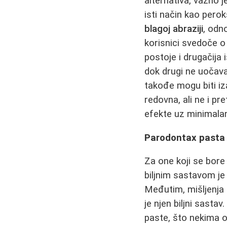
alternativa, važno 
isti način kao pero
blagoj abraziji
, odn
korisnici svedoče o 
postoje i drugačija 
dok drugi ne uočava
takođe mogu biti iza
redovna, ali ne i p
efekte uz minimalan
Parodontax pasta i
Za one koji se bore
biljnim sastavom je
Međutim, mišljenja s
je njen biljni sasta
paste, što nekima 