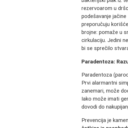
bakterijski plak iz 
rezervoarom u dršci
podešavanje jačine 
preporučuju korišće
brojne: pomaže u sm
cirkulaciju. Jedini
bi se sprečilo stvar
Paradentoza: Razu
Paradentoza (parodo
Prvi alarmantni si
zanemari, može doći
Iako može imati gen
dovodi do nakupijanj
Prevencija je kame