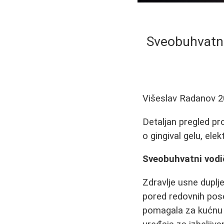
Sveobuhvatni 
Višeslav Radanov
2
Detaljan pregled pro
o gingival gelu, el
Sveobuhvatni vodič 
Zdravlje usne duplj
pored redovnih pose
pomagala za kućnu n