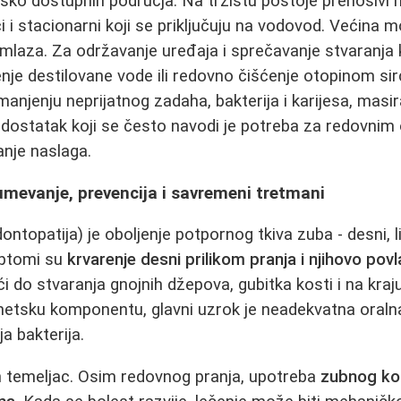
teško dostupnih područja. Na tržištu postoje prenosivi 
 i stacionarni koji se priključuju na vodovod. Većina
mlaza. Za održavanje uređaja i sprečavanje stvaranja 
nje destilovane vode ili redovno čišćenje otopinom sir
anjenju neprijatnog zadaha, bakterija i karijesa, masir
 nedostatak koji se često navodi je potreba za redovni
anje naslaga.
mevanje, prevencija i savremeni tretmani
ntopatija) je oboljenje potpornog tkiva zuba - desni, l
mptomi su
krvarenje desni prilikom pranja i njihovo pov
 do stvaranja gnojnih džepova, gubitka kosti i na kraj
etsku komponentu, glavni uzrok je neadekvatna oralna
a bakterija.
n temeljac. Osim redovnog pranja, upotreba
zubnog kon