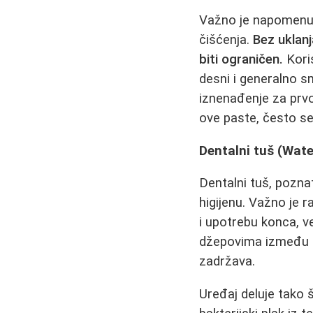
Važno je napomenuti
čišćenja.
Bez uklan
biti ograničen.
Koris
desni i generalno s
iznenađenje za prvo
ove paste, često se
Dentalni tuš (Wate
Dentalni tuš, poznat
higijenu. Važno je 
i upotrebu konca, v
džepovima između z
zadržava.
Uređaj deluje tako š