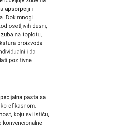
e izbeljuje zube na
na
apsorpciji i
ina. Dok mnogi
od osetljivih desni,
 zuba na toplotu,
tekstura proizvoda
dividualni i da
ati pozitivne
pecijalna pasta sa
ruko efikasnom.
st, koju svi ističu,
kao konvencionalne