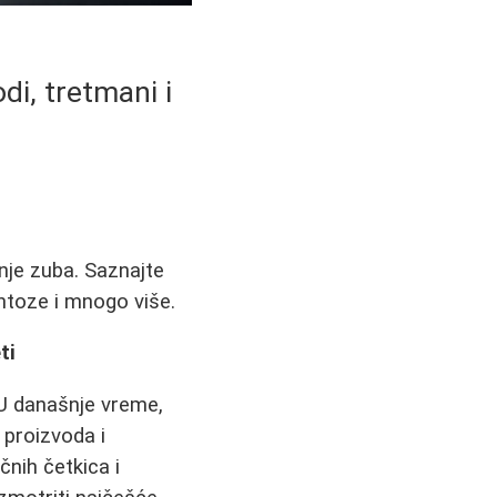
di, tretmani i
anje zuba. Saznajte
entoze i mnogo više.
ti
 U današnje vreme,
 proizvoda i
nih četkica i