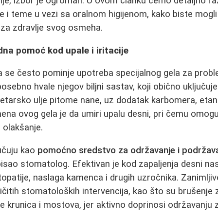
anje, izbor je ogroman. U ovom članku ćemo detaljno ra
 i teme u vezi sa oralnom higijenom, kako biste mogl
 za zdravlje svog osmeha.
dna pomoć kod upale i iritacije
a se često pominje upotreba specijalnog gela za prob
osebno hvale njegov biljni sastav, koji obično uključuje
i etarsko ulje pitome nane, uz dodatak karbomera, etan
ena ovog gela je da umiri upalu desni, pri čemu omogu
 olakšanje.
ručuju kao
pomoćno sredstvo za održavanje i podržava
pisao stomatolog. Efektivan je kod zapaljenja desni na
ntopatije, naslaga kamenca i drugih uzročnika. Zanimlji
zličitih stomatoloških intervencija, kao što su brušenje
e krunica i mostova, jer aktivno doprinosi održavanju z