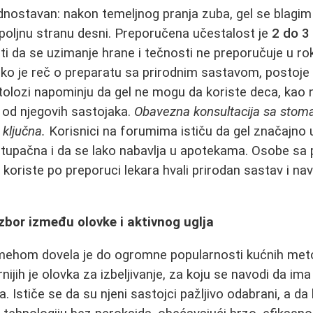
dnostavan: nakon temeljnog pranja zuba, gel se blagi
poljnu stranu desni. Preporučena učestalost je
2 do 3
 da se uzimanje hrane i tečnosti ne preporučuje u ro
ako je reč o preparatu sa prirodnim sastavom, postoj
olozi napominju da gel ne mogu da koriste deca, kao ni
ji od njegovih sastojaka.
Obavezna konsultacija sa stom
 ključna.
Korisnici na forumima ističu da gel značajno 
istupačna i da se lako nabavlja u apotekama. Osobe sa
 koriste po preporuci lekara hvali prirodan sastav i 
Izbor između olovke i aktivnog uglja
mehom dovela je do ogromne popularnosti kućnih metod
ijih je olovka za izbeljivanje, za koju se navodi da im
a. Ističe se da su njeni sastojci pažljivo odabrani, a da 