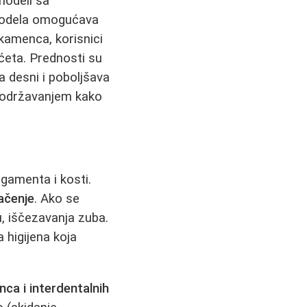
modeli sa
 modela omogućava
kamenca, korisnici
ćeta. Prednosti su
a desni i poboljšava
m održavanjem kako
igamenta i kosti.
lačenje
. Ako se
u, iščezavanja zuba.
 higijena koja
ca i interdentalnih