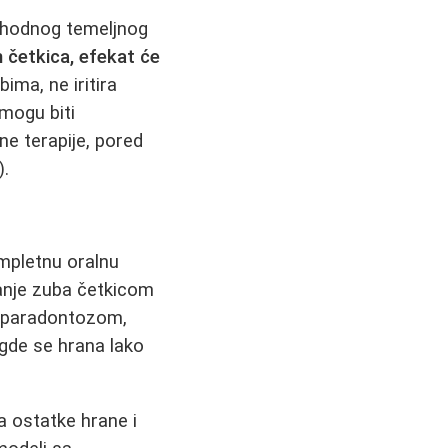
ethodnog temeljnog
 četkica, efekat će
ima, ne iritira
 mogu biti
ne terapije, pored
).
kompletnu oralnu
nje zuba četkicom
a paradontozom,
gde se hrana lako
a ostatke hrane i