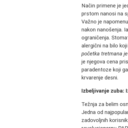
Način primene je je
prstom nanosi na s
Važno je napomenuti
nakon nanošenja. I
ograničenja. Stomat
alergični na bilo ko
početka tretmana je
je njegova cena pr
paradentoze koji ga
krvarenje desni.
Izbeljivanje zuba: 
Težnja za belim os
Jedna od najpopularn
zadovoljnih korisnik