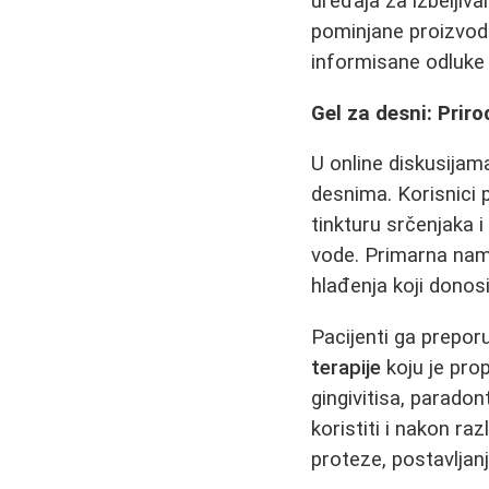
uređaja za izbeljiv
pominjane proizvode
informisane odluke
Gel za desni: Priro
U online diskusijam
desnima. Korisnici p
tinkturu srčenjaka 
vode. Primarna nam
hlađenja koji donosi
Pacijenti ga prepo
terapije
koju je pro
gingivitisa, parado
koristiti i nakon ra
proteze, postavljanj