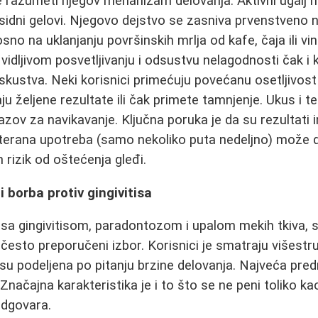
je razumeti njegov mehanizam delovanja. Aktivni ugalj n
ksidni gelovi. Njegovo dejstvo se zasniva prvenstveno 
osno na uklanjanju površinskih mrlja od kafe, čaja ili v
vidljivom posvetljivanju i odsustvu nelagodnosti čak i k
iskustva. Neki korisnici primećuju povećanu osetljivost
ju željene rezultate ili čak primete tamnjenje. Ukus i 
zov za navikavanje. Ključna poruka je da su rezultati in
reterana upotreba (samo nekoliko puta nedeljno) može d
 rizik od oštećenja gleđi.
 borba protiv gingivitisa
 sa gingivitisom, paradontozom i upalom mekih tkiva, s
 često preporučeni izbor. Korisnici je smatraju višest
u podeljena po pitanju brzine delovanja. Najveća predno
v. Značajna karakteristika je i to što se ne peni toliko 
odgovara.