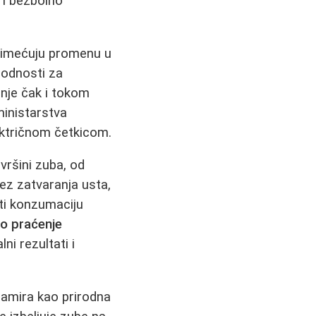
 i bezbolno
rimećuju promenu u
godnosti za
nje čak i tokom
ministarstva
lektričnom četkicom.
vršini zuba, od
ez zatvaranja usta,
ti konzumaciju
vo praćenje
ni rezultati i
klamira kao prirodna