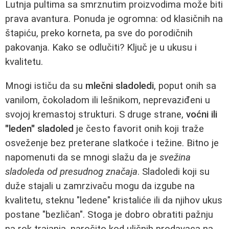
Lutnja pultima sa smrznutim proizvodima može biti
prava avantura. Ponuda je ogromna: od klasičnih na
štapiću, preko korneta, pa sve do porodičnih
pakovanja. Kako se odlučiti? Ključ je u ukusu i
kvalitetu.
Mnogi ističu da su
mlečni sladoledi
, poput onih sa
vanilom, čokoladom ili lešnikom, neprevaziđeni u
svojoj kremastoj strukturi. S druge strane,
voćni ili
"leden" sladoled
je često favorit onih koji traže
osveženje bez preterane slatkoće i težine. Bitno je
napomenuti da se mnogi slažu da je
svežina
sladoleda od presudnog značaja
. Sladoledi koji su
duže stajali u zamrzivaču mogu da izgube na
kvalitetu, steknu "ledene" kristaliće ili da njihov ukus
postane "bezličan". Stoga je dobro obratiti pažnju
na rok trajanja, naročito kod uličnih prodavaca na