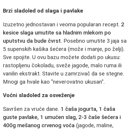
Brzi sladoled od slaga i pavlake
Izuzetno jednostavan i veoma popularan recept.
2
kesice slaga umutite sa hladnim mlekom po
uputstvu da bude čvrst
. Posebno umutite 3 jaja sa
5 supenskih kašika šećera (može i manje, po želji).
Sve spojite. U ovu bazu možete dodati po ukusu:
rastopljenu čokoladu, sveže jagode, malo ruma ili
vanilin ekstrakt. Stavite u zamrzivač da se stegne.
Mnogi ga hvale kao "neverovatno ukusan".
Voćni sladoled za osveženje
Savršen za vruće dane.
1 čaša jogurta, 1 čaša
guste pavlake, 1 umućen slag, 2-3 čaše šećera i
400g mešanog crvenog voća
(jagode, maline,