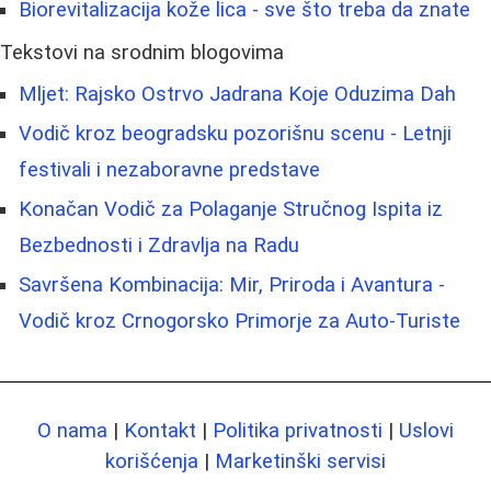
Biorevitalizacija kože lica - sve što treba da znate
Tekstovi na srodnim blogovima
Mljet: Rajsko Ostrvo Jadrana Koje Oduzima Dah
Vodič kroz beogradsku pozorišnu scenu - Letnji
festivali i nezaboravne predstave
Konačan Vodič za Polaganje Stručnog Ispita iz
Bezbednosti i Zdravlja na Radu
Savršena Kombinacija: Mir, Priroda i Avantura -
Vodič kroz Crnogorsko Primorje za Auto-Turiste
O nama
|
Kontakt
|
Politika privatnosti
|
Uslovi
korišćenja
|
Marketinški servisi