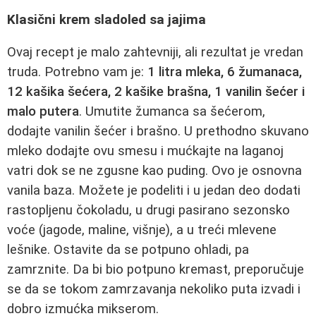
Klasični krem sladoled sa jajima
Ovaj recept je malo zahtevniji, ali rezultat je vredan
truda. Potrebno vam je:
1 litra mleka, 6 žumanaca,
12 kašika šećera, 2 kašike brašna, 1 vanilin šećer i
malo putera
. Umutite žumanca sa šećerom,
dodajte vanilin šećer i brašno. U prethodno skuvano
mleko dodajte ovu smesu i mućkajte na laganoj
vatri dok se ne zgusne kao puding. Ovo je osnovna
vanila baza. Možete je podeliti i u jedan deo dodati
rastopljenu čokoladu, u drugi pasirano sezonsko
voće (jagode, maline, višnje), a u treći mlevene
lešnike. Ostavite da se potpuno ohladi, pa
zamrznite. Da bi bio potpuno kremast, preporučuje
se da se tokom zamrzavanja nekoliko puta izvadi i
dobro izmućka mikserom.