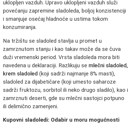
uklopljen vazduh. Upravo uklopljeni vazduh služi
povećanju zapremine sladoleda, boljoj konzistenciji
i smanjuje osećaj hladnoće u ustima tokom
konzumiranja.
Na tržištu se sladoled stavlja u promet u
zamrznutom stanju i kao takav može da se čuva
duži vremenski period. Vrsta sladoleda mora biti
navedena u deklaraciji. Razlikuju se
mlečni sladoled,
krem sladoled
(koji sadrži najmanje 8% masti),
sladoled za dijabetičare (koji umesto saharoze
sadrži fruktozu, sorbitol ili neko drugo sladilo), kao i
zamrznuti deserti, gde su mlečni sastojci potpuno
ili delimično zamenjeni.
Kupovni sladoledi: Odabir u moru mogućnosti