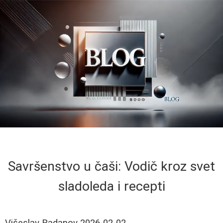
Savršenstvo u čaši: Vodič kroz svet
sladoleda i recepti
Višeslav Radanov
2026-02-02