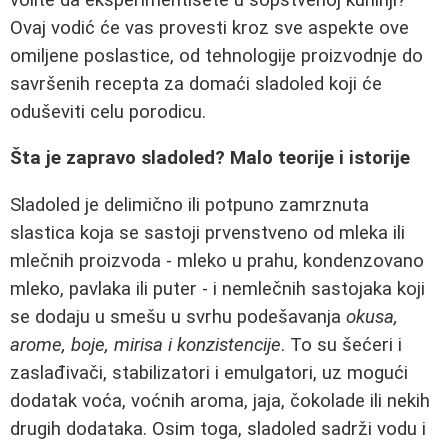
Ovaj vodić će vas provesti kroz sve aspekte ove
omiljene poslastice, od tehnologije proizvodnje do
savršenih recepta za domaći sladoled koji će
oduševiti celu porodicu.
Šta je zapravo sladoled? Malo teorije i istorije
Sladoled je delimično ili potpuno zamrznuta
slastica koja se sastoji prvenstveno od mleka ili
mlečnih proizvoda - mleko u prahu, kondenzovano
mleko, pavlaka ili puter - i nemlečnih sastojaka koji
se dodaju u smešu u svrhu podešavanja
okusa,
arome, boje, mirisa i konzistencije
. To su šećeri i
zaslađivači, stabilizatori i emulgatori, uz mogući
dodatak voća, voćnih aroma, jaja, čokolade ili nekih
drugih dodataka. Osim toga, sladoled sadrži vodu i