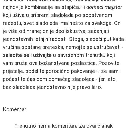
najnovije kombinacije sa štapića, ili
domaći majstor
koji uživa u pripremi sladoleda po sopstvenom
receptu, svet sladoleda ima nešto za svakoga. On
je više od hrane; on je deo iskustva, sećanja i
jednostavnih letnjih radosti. Stoga, sledeći put kada
vrućina postane preteska, nemojte se ustručavati -
zaledite se i uživajte
u savršenom trenutku koji
vam pruža ova božanstvena poslastica. Pozovite
prijatelje, podelite porodično pakovanje ili se sami
počastite čašicom domaćeg sladoleda - jer leto
bez sladoleda jednostavno nije pravo leto.
Komentari
Trenutno nema komentara za ovaj članak.