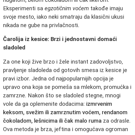
Eksperimenti sa
egzotičnim voćem
takođe imaju
svoje mesto, iako neki smatraju da klasični ukusi
nikada ne gube na privlačnosti.
Čarolija iz kesice: Brzi i jednostavni domaći
sladoled
Za one koji žive brzo i žele instant zadovoljstvo,
pravljenje sladoleda od gotovih smesa iz kesice je
pravi izbor. Jedna od najpopularnijih opcija je
upravo ona koja se pomeša sa mlekom, promućka i
zamrzne. Nakon što se sladoled stegne, mnogi
vole da ga oplemenite dodacima:
izmrvenim
keksom, svežim ili zamrznutim voćem, rendanom
čokoladom, lešnicima ili čak malo ruma
za odrasle.
Ova metoda je brza, jeftina i omogućava ogroman