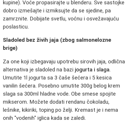
kupine). Voće propasirajte u blenderu. Sve sastojke
dobro izmešajte i izmiksujte da se sjedine, pa
zamrznite. Dobijate svetlu, voćnu i osvežavajuću
poslasticu.
Sladoled bez živih jaja (zbog salmonelozne
brigе)
Za one koji izbegavaju upotrebu sirovih jaja, odlična
alternativa je sladoled na bazi
jogurta i slaga
.
Umutite 1l jogurta sa 3 čaše šećera i 5 kesica
vanilin šećera. Posebno umutite 300g belog krem
slaga sa 300ml hladne vode. Obe smese spojite
mikserom. Možete dodati rendanu čokoladu,
lešnike, kikiriki, toping po želji. Kremast je i nema
onih "vodenih" iglica kada se zaledi.