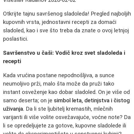
Otkrijte tajnu savršenog sladoleda! Pregled najboljih
kupovnih vrsta, jednostavni recepti za domaći
sladoled, kao i sve što treba da znate o ovoj letnjoj
poslastici.
Savršenstvo u čaši: Vodič kroz svet sladoleda i
recepti
Kada vrućina postane nepodnošljiva, a sunce
neumoljivo prži, malo šta može da pruži tako
instant osveženje kao dobar sladoled. On je više od
samo deserta; on je
simbol leta, detinjstva i čistog
uživanja
. Da li ste ljubitelj kremastih, mlečnih
varijanti ili više volite osvežavajuće, voćne note? Da
li se opredeljujete za gotove, kupovne sladolede ili
volite da eksperimentišete u sopstvenoj kuhinji?