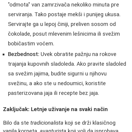
"odmota" van zamrzivača nekoliko minuta pre
serviranja. Tako postaje mekši i punijeg ukusa.
Servirajte ga u lepoj činiji, preliven sosom od
čokolade, posut mlevenim lešnicima ili svežim
bobičastim voćem.
Bezbednost:
Uvek obratite pažnju na rokove
trajanja kupovnih sladoleda. Ako pravite sladoled
sa svežim jajima, budite sigurni u njihovu
svežinu, a ako ste u nedoumici, koristite
pasterizovana jaja ili recepte bez jaja.
Zaključak: Letnje uživanje na svaki način
Bilo da ste
tradicionalista
koji se drži klasičnog
vanila korneta,
avanturista
koji voli da isprobava