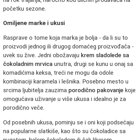
početku sezone.
Omiljene marke i ukusi
Rasprave o tome koja marka je bolja - da li su to
proizvodi jednog ili drugog domaćeg proizvođača -
uvek su žive. Jedni obožavaju
krem sladolede sa
čokoladnim mrvica
unutra, drugi se kunu u onaj sa
komadićima keksa, treći ne mogu da odole
kombinaciji karamela i lešnika. Posebno mesto u
srcima ljubitelja zauzima
porodično pakovanje
koje
omogućava uživanje u više ukusa i idealno je za
porodično veče.
Od posebnih ukusa, pominju se i oni koji podsećaju
na popularne slatkiše, kao što su čokoladice sa
nugatom, belom čokoladom ili čak likerom.