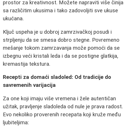
prostor za kreativnost. Možete napraviti više činija
sa različitim ukusima i tako zadovoljiti sve ukuse
ukućana.
Ključ uspeha je u dobroj zamrzivačkoj posudi i
strpljenju da se smesa dobro stegne. Povremeno
mešanje tokom zamrzavanja može pomoći da se
izbegnu veći kristali leda i da se postigne glatkija,
kremastija tekstura.
Recepti za domaći sladoled: Od tradicije do
savremenih varijacija
Za one koji imaju više vremena i žele autentičan
užitak, pravljenje sladoleda od nule je prava radost.
Evo nekoliko proverenih recepata koji kruže među
ljubiteljima: