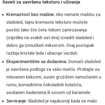
Saveti za savršenu teksturu i uživanje
Kremastost bez mašine:
Ako nemate mašinu za
sladoled, tajnu kremaste teksture možete
postići tako što ćete tokom zamrzavanja
(otprilike na svakih sat-dva) izvaditi sladoled i
dobro ga izmućkati mikserom. Ovaj postupak
razbija kristale leda i ubacuje vazduh.
Eksperimentišite sa dodacima:
Domaći sladoled
je savršena podloga za vašu maštu. Probajte sa
mlevenim keksom, suvim grožđem namočenim u
rumu, komadićima čokoladnih kolačića,
seckanim bademima ili sosom od karamele.
Serviranje:
Sladoled je najukusniji kada se malo